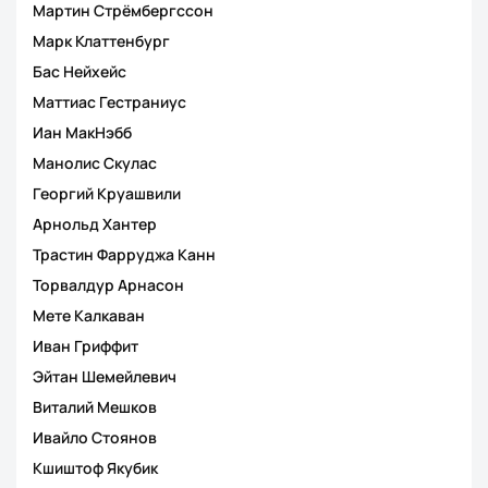
Мартин Стрёмбергссон
Марк Клаттенбург
Бас Нейхейс
Маттиас Гестраниус
Иан МакНэбб
Манолис Скулас
Георгий Круашвили
Арнольд Хантер
Трастин Фарруджа Канн
Торвалдур Арнасон
Мете Калкаван
Иван Гриффит
Эйтан Шемейлевич
Виталий Мешков
Ивайло Стоянов
Кшиштоф Якубик