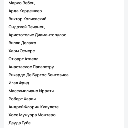
Марио Зебец
Арда Кердешлер
Виктор Копиевский
Ондржей Печанец
Аристотелис Диамантопулос
Вилли Делажо
Харм Осмерс
Стюарт Атвелл
Анастасиос Папапетру
Рикардо Де Бургос Бенгоэчеа
Игал Фрид
Массимилиано Иррати
Роберт Харви
Андрей Флорин Кивулете
Хосе Мунуэра Монтеро
Дауда Гуйе