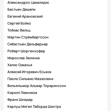
Александрос Цакалидис
Бастьен Дешепи
Евгений Арановский
Сергей Бойко
Тобиас Вельц
Мартин Стрёмбергссон
Себастьен Дельферьер
Роберт Шоргенхофер
Мирослав Зелинка
Халис Озкахья
Алексей Игоревич Еськов
Паоло Сильвио Маззолени
Вильяльмюр Альвар Тораринссон
Кирилл Левников
Франк Шнедер
Карлуш Мигел Таборда Шистра