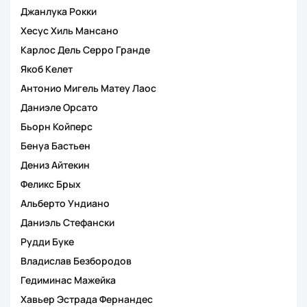
Джанлука Рокки
Хесус Хиль Мансано
Карлос Дель Серро Гранде
Якоб Келет
Антонио Мигель Матеу Лаос
Даниэле Орсато
Бьорн Койперс
Бенуа Бастьен
Дениз Айтекин
Феликс Брых
Альберто Ундиано
Даниэль Стефански
Рудди Буке
Владислав Безбородов
Гедиминас Мажейка
Хавьер Эстрада Фернандес