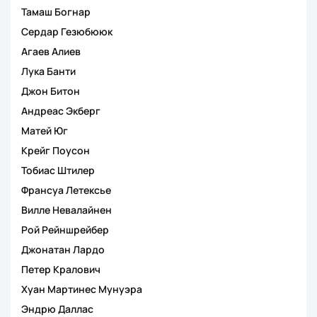
Тамаш Богнар
Сердар Гезюбююк
Агаев Алиев
Лука Банти
Джон Битон
Андреас Экберг
Матей Юг
Крейг Поусон
Тобиас Штилер
Франсуа Летексье
Вилле Невалайнен
Рой Рейншрейбер
Джонатан Лардо
Петер Кралович
Хуан Мартинес Мунуэра
Эндрю Даллас