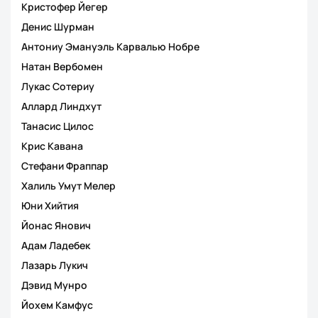
Кристофер Йегер
Денис Шурман
Антониу Эмануэль Карвалью Нобре
Натан Вербомен
Лукас Сотериу
Аллард Линдхут
Танасис Цилос
Крис Кавана
Стефани Фраппар
Халиль Умут Мелер
Юни Хийтия
Йонас Янович
Адам Ладебек
Лазарь Лукич
Дэвид Мунро
Йохем Камфус