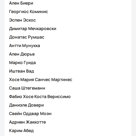
Ален Биери
Георгиос Коминис
Эспен Эскос
Димитар Мечкаровски
Донатас Румшас
Антти Мунукка
Ален Дюрье
Марко Гуида
Иштван Вад
Хосе Мария Санчес Мартинес
Саша Штегеманн
Фабио Хосе Коста Вериссимо
Даниэле Довери
Свейн Оддвар Моэн
Адриен Жаккотте
Карим Абед