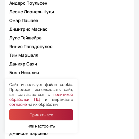
Андерс Поульсен
Леонс Лионель Чуди
Омар Пашаев
Димитрис Масиас
Луис Тейшейра
Яннис Пападопулос
Тим Маршалл
Данияр Сахи
Боян Николич
Вячеслав Банари
Сайт использует файлы cookie.
Продолжая использовать сайт,
Георгий Вадачкория
вы соглашаетесь с
политикой
Виталий Романов
обработки ПД
и выражаете
согласие
на их обработку
Александр Ануфриев
Принять все
Алексей Матюнин
Шандор Андо-Сабо
или настроить
Джейсон Барсело