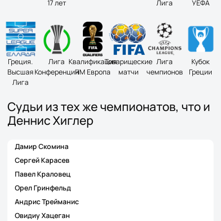
17 лет
Лига
УЕФА
Греция.
Лига
Квалификация
Товарищеские
Лига
Кубок
Высшая
Конференций
ЧМ Европа
матчи
чемпионов
Греции
Лига
Судьи из тех же чемпионатов, что и
Деннис Хиглер
Дамир Скомина
Сергей Карасев
Павел Краловец
Орел Гринфельд
Андрис Трейманис
Овидиу Хацеган