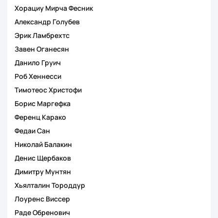
Хорациу Мирча Фесник
Александр Голубев
Эрик Ламбрехтс
Завен Оганесян
Данило Груич
Роб Хеннесси
Тимотеос Христофи
Борис Маргефка
Ференц Карако
Федаи Сан
Николай Балакин
Денис Щербаков
Димитру Мунтян
Хьялталин Тороддур
Лоуренс Виссер
Раде Обренович