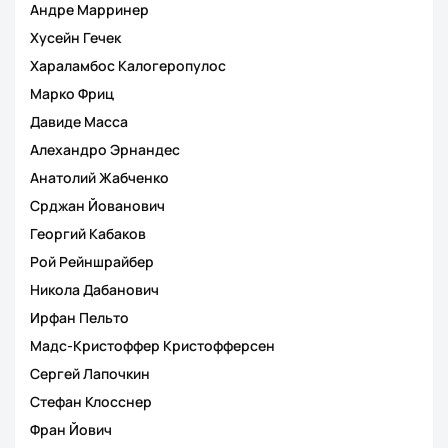
Андре Марринер
Хусейн Гечек
Хараламбос Калогеропулос
Марко Фриц
Давиде Масса
Алехандро Эрнандес
Анатолий Жабченко
Срджан Йованович
Георгий Кабаков
Рой Рейншрайбер
Никола Дабанович
Ирфан Пельто
Мадс-Кристоффер Кристофферсен
Сергей Лапочкин
Стефан Клосснер
Фран Йович