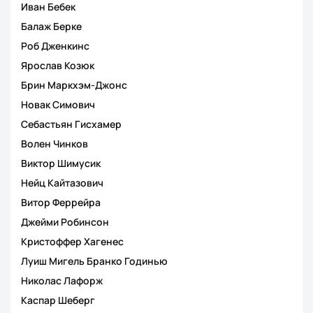
Иван Бебек
Балаж Берке
Роб Дженкинс
Ярослав Козюк
Брин Маркхэм-Джонс
Новак Симович
Себастьян Гисхамер
Волен Чинков
Виктор Шимусик
Нейц Кайтазович
Витор Феррейра
Джейми Робинсон
Кристоффер Хагенес
Луиш Мигель Бранко Годинью
Николас Лафорж
Каспар Шеберг