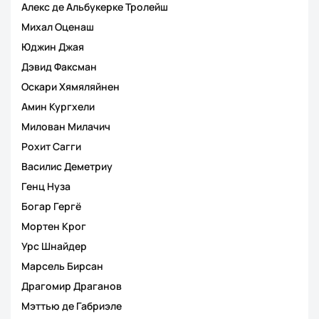
Алекс де Альбукерке Тролейш
Михал Оценаш
Юджин Джая
Дэвид Факсман
Оскари Хямяляйнен
Амин Кургхели
Милован Милачич
Рохит Сагги
Василис Деметриу
Генц Нуза
Богар Гергё
Мортен Крог
Урс Шнайдер
Марсель Бирсан
Драгомир Драганов
Мэттью де Габриэле