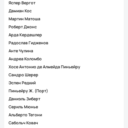
Яспер Вергот
Дамиан Кос
Мартин Матоша
Роберт Джонс
Арда Кердешлер
Радослав Гидженов
Анте Чулина
Андреа Коломбо
Хосе Антонио де Алмейда Пиньейру
Сандро Шерер
Эспен Редкий
Пиньейру Ж. (Порт)
Даниэль Зиберт
Сериль Мюнье
Альберто Тегони
Сабольч Ковач