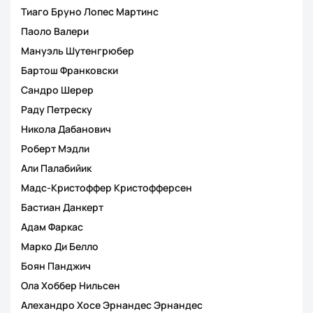
Тиаго Бруно Лопес Мартинс
Паоло Валери
Мануэль Шутенгрюбер
Бартош Франковски
Сандро Шерер
Раду Петреску
Никола Дабанович
Роберт Мэдли
Али Палабийик
Мадс-Кристоффер Кристофферсен
Бастиан Данкерт
Адам Фаркас
Марко Ди Белло
Боян Панджич
Ола Хоббер Нильсен
Алехандро Хосе Эрнандес Эрнандес