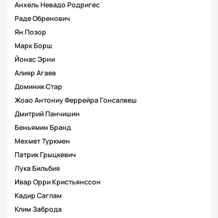
Анхель Невадо Родригес
Раде Обренович
Ян Позор
Марк Борш
Йонас Эрни
Алияр Агаев
Доминик Стаp
Жоао Антониу Феррейра Гонсалвеш
Дмитрий Панчишин
Беньямин Бранд
Мехмет Туркмен
Патрик Грыцкевич
Лука Бильбия
Ивар Орри Кристьянссон
Кадир Саглам
Клим Заброда