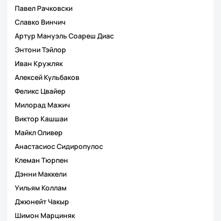
Павел Рачковски
Славко Винчич
Артур Мануэль Соареш Диас
Энтони Тэйлор
Иван Кружляк
Алексей Кульбаков
Феликс Цвайер
Милорад Мажич
Виктор Кашшаи
Майкл Оливер
Анастасиос Сидиропулос
Клеман Тюрпен
Дэнни Маккели
Уильям Коллам
Джюнейт Чакыр
Шимон Марциняк