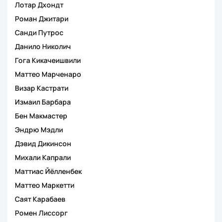
Лотар Дхондт
Роман Джитари
Санди Путрос
Данило Николич
Гога Кикачеишвили
Маттео Марченаро
Визар Кастрати
Измаил Барбара
Бен Макмастер
Эндрю Мэдли
Дэвид Дикинсон
Михали Капрали
Маттиас Йёлленбек
Маттео Маркетти
Саят Карабаев
Ромен Лиссорг