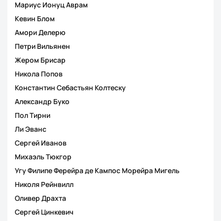
Мариус Ионуц Аврам
Кевин Блом
Амори Делерю
Петри Вильянен
Жером Брисар
Никола Попов
Константин Себастьян Колтеску
Александр Буко
Пол Тирни
Ли Эванс
Сергей Иванов
Михаэль Тюкгор
Угу Филипе Ферейра де Кампос Морейра Мигель
Николя Рейнвилл
Оливер Драхта
Сергей Цинкевич