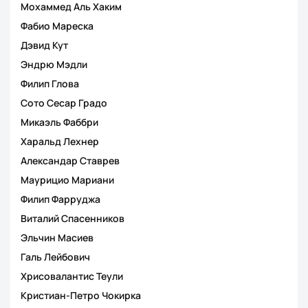
Мохаммед Аль Хаким
Фабио Мареска
Дэвид Кут
Эндрю Мэдли
Филип Глова
Сото Сесар Градо
Микаэль Фаббри
Харальд Лехнер
Александар Ставрев
Маурицио Мариани
Филип Фарруджа
Виталий Спасенников
Эльчин Масиев
Галь Лейбович
Хрисовалантис Теули
Кристиан-Петро Чокирка