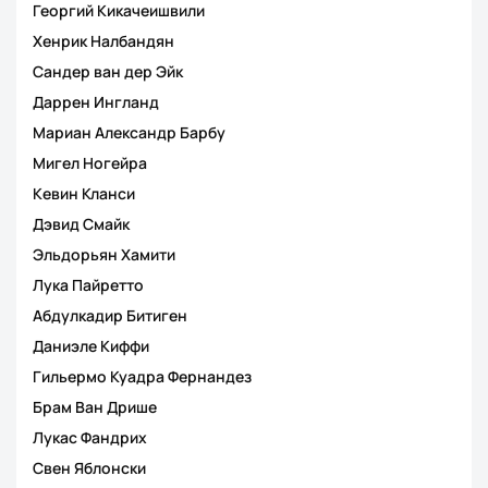
Георгий Кикачеишвили
Хенрик Налбандян
Сандер ван дер Эйк
Даррен Ингланд
Мариан Александр Барбу
Мигел Ногейра
Кевин Кланси
Дэвид Смайк
Эльдорьян Хамити
Лука Пайретто
Абдулкадир Битиген
Даниэле Киффи
Гильермо Куадра Фернандез
Брам Ван Дрише
Лукас Фандрих
Свен Яблонски