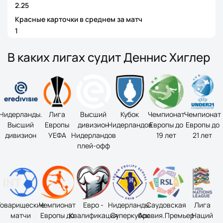
2.25
Красные карточки в среднем за матч
1
В каких лигах судит Деннис Хиглер
Нидерланды.
Лига
Высший
Кубок
Чемпионат
Чемпионат
Высший
Европы
дивизион
Нидерландов
Европы до
Европы до
дивизион
УЕФА
Нидерландов
19 лет
21 лет
плей-офф
Товарищеские
Чемпионат
Евро -
Нидерланды.
Саудовская
Лига
матчи
Европы до
Квалификация
Суперкубок
Аравия.Премьер
Наций