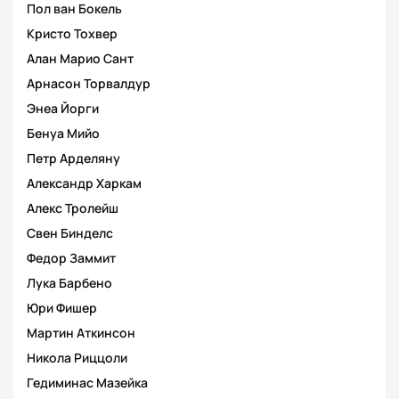
Пол ван Бокель
Кристо Тохвер
Алан Марио Сант
Арнасон Торвалдур
Энеа Йорги
Бенуа Мийо
Петр Арделяну
Александр Харкам
Алекс Тролейш
Свен Бинделс
Федор Заммит
Лука Барбено
Юри Фишер
Мартин Аткинсон
Никола Риццоли
Гедиминас Мазейка