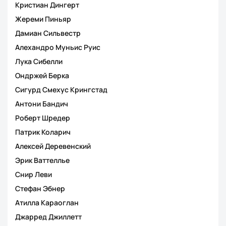
Кристиан Дингерт
Жереми Пиньяр
Дамиан Сильвестр
Алехандро Муньис Руис
Лука Сибелли
Ондржей Берка
Сигурд Смехус Крингстад
Антони Бандич
Роберт Шредер
Патрик Коларич
Алексей Деревенский
Эрик Ваттеллье
Снир Леви
Стефан Эбнер
Атилла Караоглан
Джарред Джиллетт