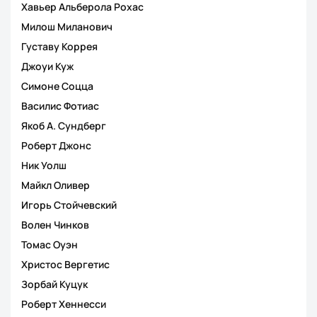
Хавьер Альберола Рохас
Милош Миланович
Густаву Коррея
Джоуи Куж
Симоне Соцца
Василис Фотиас
Якоб А. Сундберг
Роберт Джонс
Ник Уолш
Майкл Оливер
Игорь Стойчевский
Волен Чинков
Томас Оуэн
Христос Вергетис
Зорбай Куцук
Роберт Хеннесси