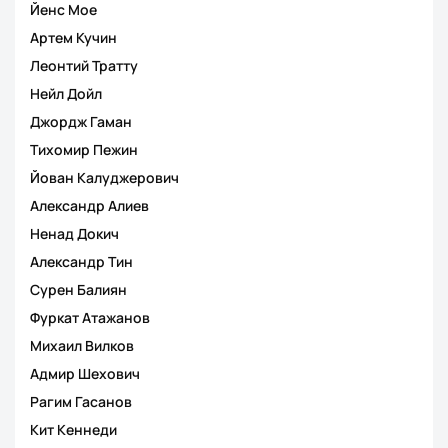
Йенс Мое
Артем Кучин
Леонтий Тратту
Нейл Дойл
Джордж Гаман
Тихомир Пежин
Йован Калуджерович
Александр Алиев
Ненад Докич
Александр Тин
Сурен Балиян
Фуркат Атажанов
Михаил Вилков
Адмир Шехович
Рагим Гасанов
Кит Кеннеди