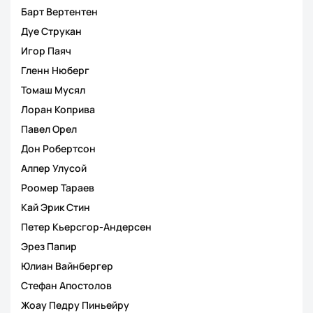
Барт Вертентен
Дуе Струкан
Игор Паяч
Гленн Нюберг
Томаш Мусял
Лоран Коприва
Павел Орел
Дон Робертсон
Алпер Улусой
Роомер Тараев
Кай Эрик Стин
Петер Кьерсгор-Андерсен
Эрез Папир
Юлиан Вайнбергер
Стефан Апостолов
Жоау Педру Пиньейру