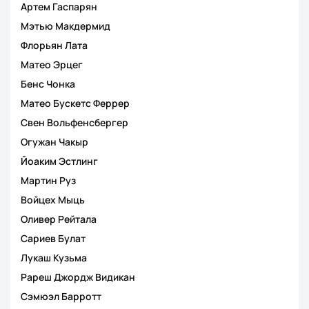
Артем Гаспарян
Мэтью Макдермид
Флорьян Лата
Матео Эрцег
Бенс Чонка
Матео Бускетс Феррер
Свен Вольфенсбергер
Огужан Чакыр
Йоаким Эстлинг
Мартин Руз
Войцех Мыць
Оливер Рейтала
Сариев Булат
Лукаш Кузьма
Рареш Джордж Видикан
Сэмюэл Барротт