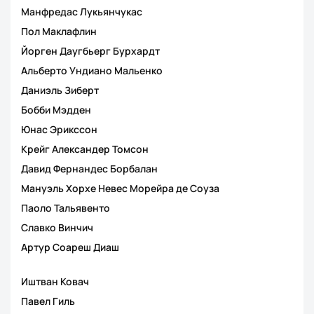
Манфредас Лукьянчукас
Пол Маклафлин
Йорген Даугбьерг Бурхардт
Альберто Ундиано Мальенко
Даниэль Зиберт
Бобби Мэдден
Юнас Эрикссон
Крейг Александер Томсон
Давид Фернандес Борбалан
Мануэль Хорхе Невес Морейра де Соуза
Паоло Тальявенто
Славко Винчич
Артур Соареш Диаш
Иштван Ковач
Павел Гиль