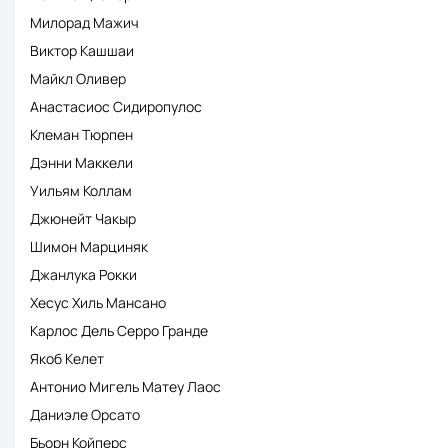
Милорад Мажич
Виктор Кашшаи
Майкл Оливер
Анастасиос Сидиропулос
Клеман Тюрпен
Дэнни Маккели
Уильям Коллам
Джюнейт Чакыр
Шимон Марциняк
Джанлука Рокки
Хесус Хиль Мансано
Карлос Дель Серро Гранде
Якоб Келет
Антонио Мигель Матеу Лаос
Даниэле Орсато
Бьорн Койперс