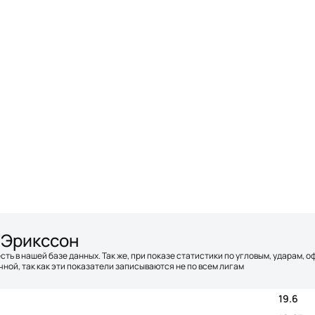
 Эрикссон
сть в нашей базе данных. Так же, при показе статистики по угловым, ударам, 
ной, так как эти показатели записываются не по всем лигам
19.6