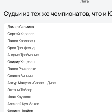
Лига
Судьи из тех же чемпионатов, что и
Дамир Скомина
Сергей Карасев
Павел Краловец
Орел Гринфельд
Андрис Трейманис
Овидиу Хацеган
Павел Рачковски
Славко Винчич
Артур Мануэль Соареш Диас
Энтони Тэйлор
Иван Кружляк
Алексей Кульбаков
Феликс Цвайер