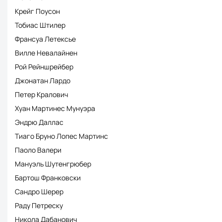
Крейг Поусон
Тобиас Штилер
Франсуа Летексье
Вилле Невалайнен
Рой Рейншрейбер
Джонатан Лардо
Петер Кралович
Хуан Мартинес Мунуэра
Эндрю Даллас
Тиаго Бруно Лопес Мартинс
Паоло Валери
Мануэль Шутенгрюбер
Бартош Франковски
Сандро Шерер
Раду Петреску
Никола Дабанович