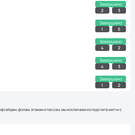
Завершено
:
2
3
Завершено
:
1
5
Завершено
:
4
2
Завершено
:
4
3
Завершено
:
1
2
оффсайдам, фолам, атакам и пассам, мы исключаем из подсчета матчи с