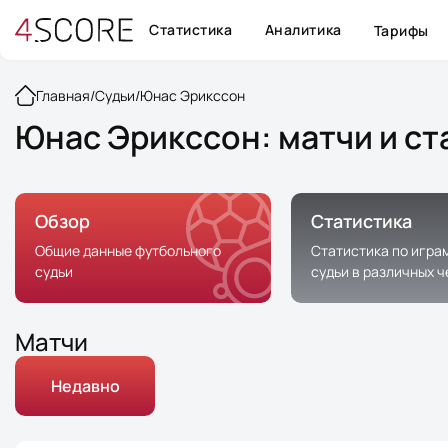
Статистика
Аналитика
Тарифы
Главная
/
Судьи
/
Юнас Эрикссон
Юнас Эрикссон: матчи и ст
Обзор
Статистика
Общие данные футбольного
Статистика по игра
судьи
судьи в различных 
Матчи
Недавно