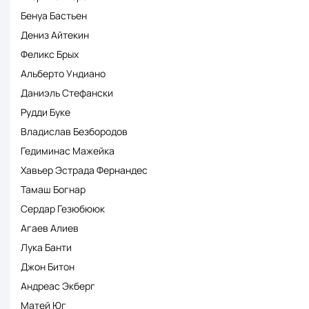
Бенуа Бастьен
Дениз Айтекин
Феликс Брых
Альберто Ундиано
Даниэль Стефански
Рудди Буке
Владислав Безбородов
Гедиминас Мажейка
Хавьер Эстрада Фернандес
Тамаш Богнар
Сердар Гезюбююк
Агаев Алиев
Лука Банти
Джон Битон
Андреас Экберг
Матей Юг