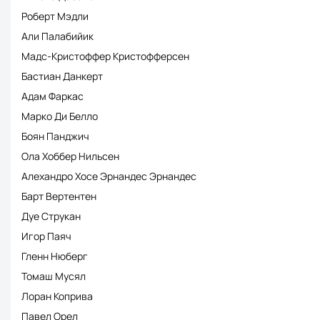
Роберт Мэдли
Али Палабийик
Мадс-Кристоффер Кристофферсен
Бастиан Данкерт
Адам Фаркас
Марко Ди Белло
Боян Панджич
Ола Хоббер Нильсен
Алехандро Хосе Эрнандес Эрнандес
Барт Вертентен
Дуе Струкан
Игор Паяч
Гленн Нюберг
Томаш Мусял
Лоран Коприва
Павел Орел