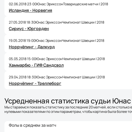
02.06.2018 23:00
Юнас Эрикссон
Товарищеские матчи | 2018
Исландия - Норвегия
27.05.2018 18:30
Юнас Эрикссон
Чемпионат Швеции | 2018
Сириус - Юргорден
19.05.2018 19:00
Юнас Эрикссон
Чемпионат Швеции | 2018
Норрчёпинг - Далкурд
05.05.2018 15:00
Юнас Эрикссон
Чемпионат Швеции | 2018
Хаммарбю - ГИФ Сандсвол
29.04.2018 18:30
Юнас Эрикссон
Чемпионат Швеции | 2018
Норрчёпинг - Треллеборг
Усредненная статистика судьи Юнас
Мы стараемся показать статистику за последние 20 матчей, если столько е
нулевыми показателями по этим параметрам, чтобы картина была более точ
Фолы в среднем за матч