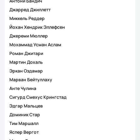
Антони Бандич
Джарред Джиллетт
Миккель Реддер
Йохан Хендрик Эллефсен
Джереми Мюллер
Мохаммад Усман Аслам
Роман Джитари
Мартин Дохаль
Эркан Оздамар
Марван Бейтуллаху
Анте Чулина
Сигурд Смехус Крингстад
Эдгар Мальцев
Доминик Стаp
Тим Маршалл
Яспер Вергот