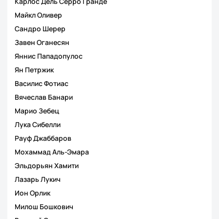
Карлос Дель Серро Гранде
Майкл Оливер
Сандро Шерер
Завен Оганесян
Яннис Пападопулос
Ян Петржик
Василис Фотиас
Вячеслав Банари
Марио Зебец
Лука Сибелли
Рауф Джаббаров
Мохаммад Аль-Эмара
Эльдорьян Хамити
Лазарь Лукич
Ион Орлик
Милош Бошкович