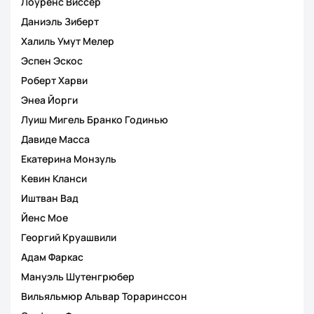
Лоуренс Виссер
Даниэль Зиберт
Халиль Умут Мелер
Эспен Эскос
Роберт Харви
Энеа Йорги
Луиш Мигель Бранко Годинью
Давиде Масса
Екатерина Монзуль
Кевин Кланси
Иштван Вад
Йенс Мое
Георгий Круашвили
Адам Фаркас
Мануэль Шутенгрюбер
Вильяльмюр Альвар Тораринссон