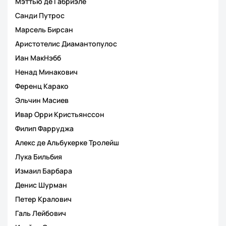
Мэттью де Габриэле
Санди Путрос
Марсель Бирсан
Аристотелис Диамантопулос
Иан МакНэбб
Ненад Минакович
Ференц Карако
Эльчин Масиев
Ивар Орри Кристьянссон
Филип Фарруджа
Алекс де Альбукерке Тролейш
Лука Бильбия
Измаил Барбара
Денис Шурман
Петер Кралович
Галь Лейбович