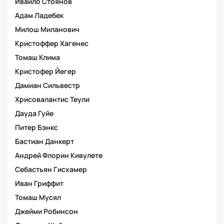
Ивайло Стоянов
Адам Ладебек
Милош Миланович
Кристоффер Хагенес
Томаш Клима
Кристофер Йегер
Дамиан Сильвестр
Хрисовалантис Теули
Дауда Гуйе
Питер Бэнкс
Бастиан Данкерт
Андрей Флорин Кивулете
Себастьян Гисхамер
Иван Гриффит
Томаш Мусял
Джейми Робинсон