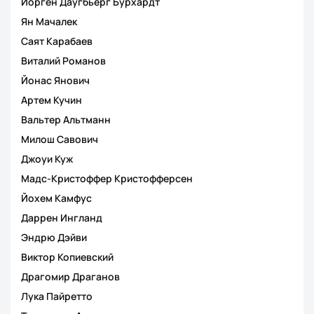
Йорген Даугбьерг Бурхардт
Ян Мачалек
Саят Карабаев
Виталий Романов
Йонас Янович
Артем Кучин
Вальтер Альтманн
Милош Савович
Джоуи Куж
Мадс-Кристоффер Кристофферсен
Йохем Камфус
Даррен Ингланд
Эндрю Дэйви
Виктор Копиевский
Драгомир Драганов
Лука Пайретто