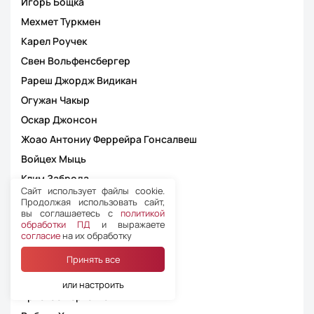
Игорь Бощка
Мехмет Туркмен
Карел Роучек
Свен Вольфенсбергер
Рареш Джордж Видикан
Огужан Чакыр
Оскар Джонсон
Жоао Антониу Феррейра Гонсалвеш
Войцех Мыць
Клим Заброда
Сайт использует файлы cookie.
Мартин Руз
Продолжая использовать сайт,
вы соглашаетесь с
политикой
Аарон Вин Джонс
обработки ПД
и выражаете
согласие
на их обработку
Марк Нагтегал
Дмитрий Панчишин
Принять все
Матье Вернице
или настроить
Христос Вергетис