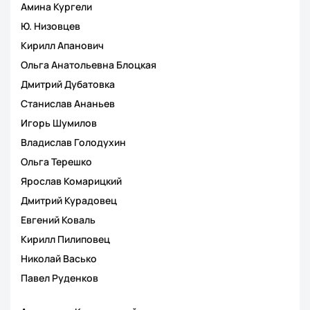
Амина Кургели
Ю. Низовцев
Кирилл Апанович
Ольга Анатольевна Блоцкая
Дмитрий Дубатовка
Станислав Ананьев
Игорь Шумилов
Владислав Голодухин
Ольга Терешко
Ярослав Комарицкий
Дмитрий Курадовец
Евгений Коваль
Кирилл Пилиповец
Николай Васько
Павел Руденков