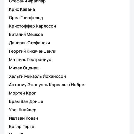
Стефани Фраппар
Крис Кавана
Орел Гринфельд
Кристоффер Карлссон
Виталий Мешков
Даниэль Стефански
Георгий Кикачеишвили
Маттиас Гестраниус
Михал Оценаш
Хельги Микаэль Йоханссон
Антониу Эмануэль Карвалью Нобре
Мортен Крог
Брам Ван Дрише
Урс Шнайдер
Иштван Ковач
Богар Гергё