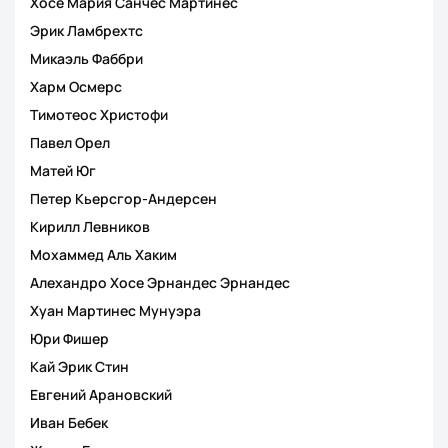
Хосе Мария Санчес Мартинес
Эрик Ламбрехтс
Микаэль Фаббри
Харм Осмерс
Тимотеос Христофи
Павел Орел
Матей Юг
Петер Кьерсгор-Андерсен
Кирилл Левников
Мохаммед Аль Хаким
Алехандро Хосе Эрнандес Эрнандес
Хуан Мартинес Мунуэра
Юри Фишер
Кай Эрик Стин
Евгений Арановский
Иван Бебек