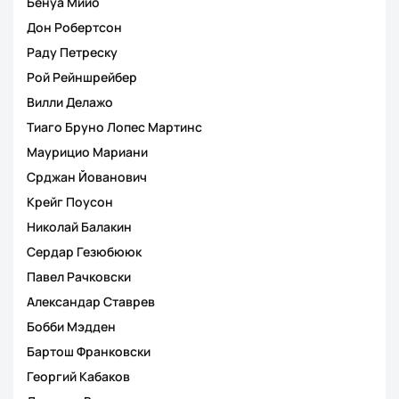
Бенуа Мийо
Дон Робертсон
Раду Петреску
Рой Рейншрейбер
Вилли Делажо
Тиаго Бруно Лопес Мартинс
Маурицио Мариани
Срджан Йованович
Крейг Поусон
Николай Балакин
Сердар Гезюбююк
Павел Рачковски
Александар Ставрев
Бобби Мэдден
Бартош Франковски
Георгий Кабаков