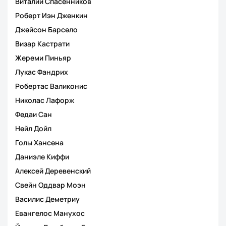
Виталий Спасенников
Роберт Иэн Дженкин
Джейсон Барсело
Визар Кастрати
Жереми Пиньяр
Лукас Фандрих
Робертас Валиконис
Николас Лафорж
Федаи Сан
Нейл Дойл
Голы Хансена
Даниэле Киффи
Алексей Деревенский
Свейн Оддвар Моэн
Василис Деметриу
Евангелос Манухос