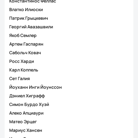
Константинос Феллас
Влатко Илиоски
Патрик Грыцкевич
Георгий Авазашвили
Якоб Семлер
Артем Гаспарян
Сабольч Ковач
Росс Харди
Карл Коппель
Сет Галия
Йоуханн Инги Йоунссон
Дэниел Хиграфф
Симон Бурдо Хуэй
Алеко Апциаури
Матео Эрцег
Мариус Хансен