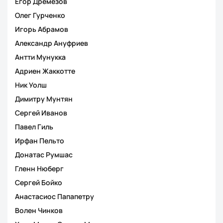
Егор Дремезов
Олег Гурченко
Игорь Абрамов
Александр Ануфриев
Антти Мунукка
Адриен Жаккотте
Ник Уолш
Димитру Мунтян
Сергей Иванов
Павел Гиль
Ирфан Пельто
Донатас Румшас
Гленн Нюберг
Сергей Бойко
Анастасиос Папапетру
Волен Чинков