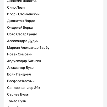
Джасмин Шаботич
Снир Леви
Игорь Стойчевский
Джонатан Лардо
Ондржей Берка
Сото Сесар Градо
Алессандро Дудич
Мариан Александр Барбу
Новак Симович
Абдулкадир Битиген
Александр Буко
Боян Панджич
Бесфорт Касуми
Сандер ван дер Эйк
Сариев Булат
Томас Оуэн