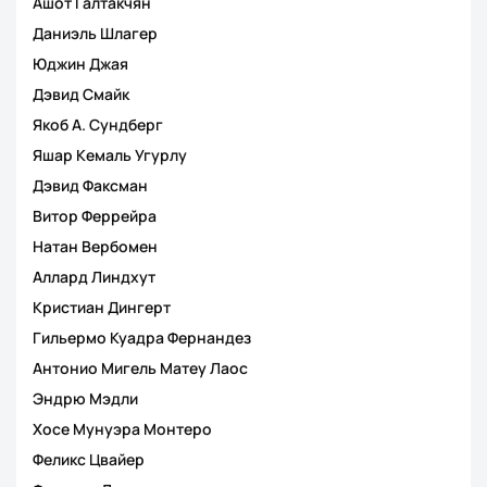
Ашот Галтакчян
Даниэль Шлагер
Юджин Джая
Дэвид Смайк
Якоб А. Сундберг
Яшар Кемаль Угурлу
Дэвид Факсман
Витор Феррейра
Натан Вербомен
Аллард Линдхут
Кристиан Дингерт
Гильермо Куадра Фернандез
Антонио Мигель Матеу Лаос
Эндрю Мэдли
Хосе Мунуэра Монтеро
Феликс Цвайер