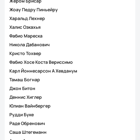
Жером Брисар
Жоау Педру Пиньейру
Харальд Лехнер
Халис Озкахья
Фабио Мареска
Никола Дабанович
Кристо Тохвер
Фабио Хосе Коста Вериссимо
Карл Йоннесарсон А Хевданум
Тамаш Богнар
Джон Битон
Деннис Хиглер
Юлиан Вайнбергер
Рудди Буке
Раде Обренович
Саша Штегеманн