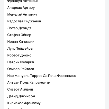
Франсуа Летексье
Андреас Аргиру
Менелай Антониу
Радослав Гидженов
Лотар Дхондт
Стефан Эбнер
Йован Качевски
Луис Тейшейра
Роберт Джонс
Патрик Коларич
Оливер Рейтала
Иво Мануэль Торрес Да Роча Фернандес
Антуан Поль Кьярамонти
Сиверт Амланд
Дэвид Дикинсон
Кириакос Афанасиу