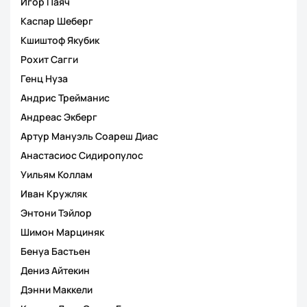
Игор Паяч
Каспар Шеберг
Кшиштоф Якубик
Рохит Сагги
Генц Нуза
Андрис Трейманис
Андреас Экберг
Артур Мануэль Соареш Диас
Анастасиос Сидиропулос
Уильям Коллам
Иван Кружляк
Энтони Тэйлор
Шимон Марциняк
Бенуа Бастьен
Дениз Айтекин
Дэнни Маккели