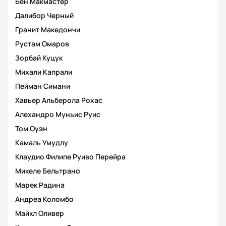
Бен Макмастер
Далибор Черный
Гранит Македончи
Рустам Омаров
Зорбай Куцук
Михали Капрали
Пейман Симани
Хавьер Альберола Рохас
Алехандро Муньис Руис
Том Оуэн
Камаль Умудлу
Клаудио Филипе Руиво Перейра
Микеле Бельтрано
Марек Радина
Андреа Коломбо
Майкл Оливер