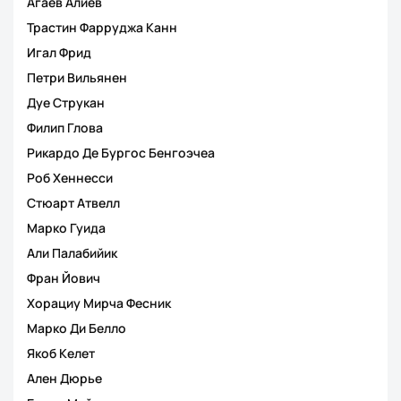
Агаев Алиев
Трастин Фарруджа Канн
Игал Фрид
Петри Вильянен
Дуе Струкан
Филип Глова
Рикардо Де Бургос Бенгоэчеа
Роб Хеннесси
Стюарт Атвелл
Марко Гуида
Али Палабийик
Фран Йович
Хорациу Мирча Фесник
Марко Ди Белло
Якоб Келет
Ален Дюрье