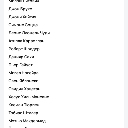
Милош Гигович
Джон Брукс
Джони Хийтия
Симоне Соцца
Леонс Лионель Чуди
Атилла Караоглан
Роберт Шредер
Данияр Сахи
Пьер Гайуст
Мигел Ногейра
Свен Яблонски
Овидиу Хацеган
Хесус Хиль Мансано
Клеман Тюрпен
Тобиас Штилер
Мэтью Макдермид