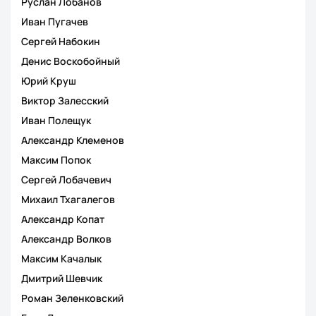
Руслан Лобанов
Иван Пугачев
Сергей Набокин
Денис Воскобойный
Юрий Круш
Виктор Залесский
Иван Полещук
Александр Клеменов
Максим Попок
Сергей Лобачевич
Михаил Тхагалегов
Александр Копат
Александр Волков
Максим Качалык
Дмитрий Шевчик
Роман Зеленковский