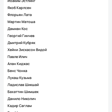
Йоаким Эстлинг
Якоб Карлсен
Флорьян Лата
Мартин Матоша
Дамиан Кос
Георгий Гинчев
Дмитрий Кубряк
Хейни Зискасон Видой
Павле Илич
Алан Киджас
Бенс Чонка
Лукаш Кузьма
Ладислав Шикшай
Бахаттин Шимшек
Данило Николич
Кадир Саглам