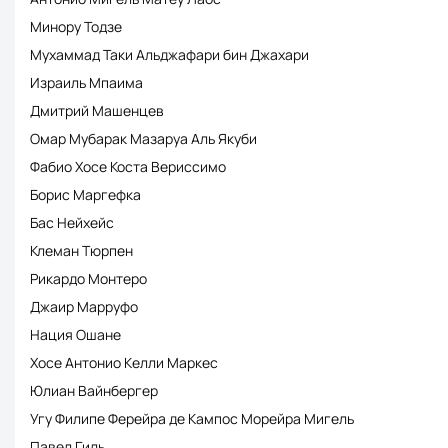
Минору Тодзе
Мухаммад Таки Альджафари бин Джахари
Израиль Мпаима
Дмитрий Машенцев
Омар Мубарак Мазаруа Аль Якуби
Фабио Хосе Коста Вериссимо
Борис Маргефка
Бас Нейхейс
Клеман Тюрпен
Рикардо Монтеро
Джаир Марруфо
Нация Ошане
Хосе Антонио Келли Маркес
Юлиан Вайнбергер
Угу Филипе Ферейра де Кампос Морейра Мигель
Павел Гиль