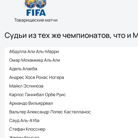
Товарищеские матчи
Судьи из тех же чемпионатов, что и
Абдулла Али Аль-Марри
Омар Мохаммед Аль Али
Адель Алакба
Андрес Хосе Рохас Ногера
Майкл Эспиноза
Карлос Ганнибал Орбе Руис
Армандо Вильярреал
Вальтер Александр Лопес Кастелланос
Сауд Аль-Атба
Стефан Клосснер
Жером Брисар