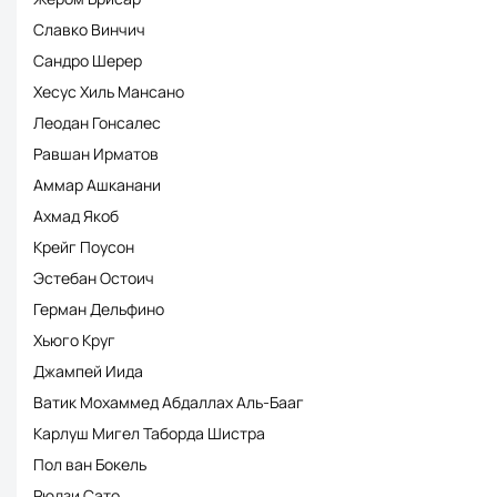
Славко Винчич
Сандро Шерер
Хесус Хиль Мансано
Леодан Гонсалес
Равшан Ирматов
Аммар Ашканани
Ахмад Якоб
Крейг Поусон
Эстебан Остоич
Герман Дельфино
Хьюго Круг
Джампей Иида
Ватик Мохаммед Абдаллах Аль-Бааг
Карлуш Мигел Таборда Шистра
Пол ван Бокель
Рюдзи Сато