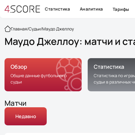
Статистика
Аналитика
Тарифы
Главная
/
Судьи
/
Маудо Джеллоу
Маудо Джеллоу: матчи и ст
Обзор
Статистика
Общие данные футбольного
Статистика по игра
судьи
судьи в различных 
Матчи
Недавно