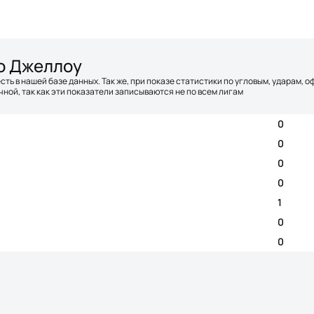
о Джеллоу
сть в нашей базе данных. Так же, при показе статистики по угловым, ударам, 
ной, так как эти показатели записываются не по всем лигам
0
0
0
0
1
0
0