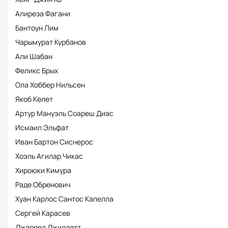
Алиреза Фагани
Бантоун Лим
Чарымурат Курбанов
Али Шабан
Феликс Брых
Ола Хоббер Нильсен
Якоб Келет
Артур Мануэль Соареш Диас
Исмаил Эльфат
Иван Бартон Сиснерос
Хоэль Агилар Чикас
Хироюки Кимура
Раде Обренович
Хуан Карлос Сантос Капелла
Сергей Карасев
Джарред Джиллетт