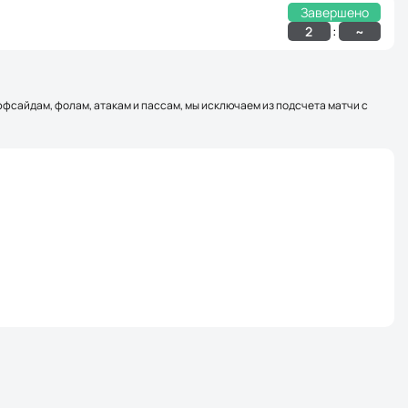
Завершено
:
2
~
оффсайдам, фолам, атакам и пассам, мы исключаем из подсчета матчи с