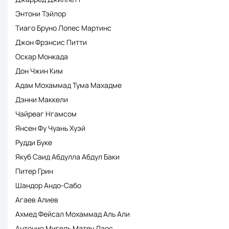
Энтони Тэйлор
Тиаго Бруно Лопес Мартинс
Джон Фрэнсис Питти
Оскар Монкада
Дон Чжин Ким
Адам Мохаммад Тума Махадме
Дэнни Маккели
Чайреаг Нгамсом
Янсен Фу Чуань Хуэй
Рудди Буке
Якуб Саид Абдулла Абдул Баки
Питер Грин
Шандор Андо-Сабо
Агаев Алиев
Ахмед Фейсал Мохаммад Аль Али
Антонио Мигель Матеу Лаос