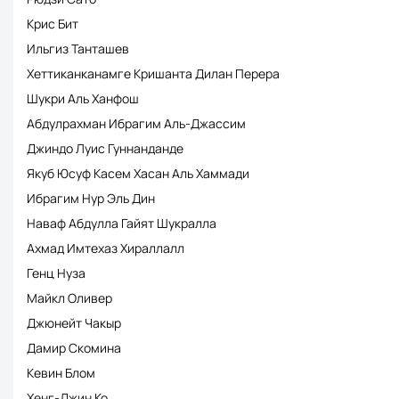
Крис Бит
Ильгиз Танташев
Хеттиканканамге Кришанта Дилан Перера
Шукри Аль Ханфош
Абдулрахман Ибрагим Аль-Джассим
Джиндо Луис Гуннанданде
Якуб Юсуф Касем Хасан Аль Хаммади
Ибрагим Нур Эль Дин
Наваф Абдулла Гайят Шукралла
Ахмад Имтехаз Хираллалл
Генц Нуза
Майкл Оливер
Джюнейт Чакыр
Дамир Скомина
Кевин Блом
Хенг-Джин Ко