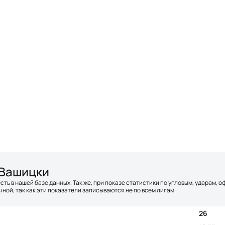
 Вашицки
сть в нашей базе данных. Так же, при показе статистики по угловым, ударам, 
ной, так как эти показатели записываются не по всем лигам
26