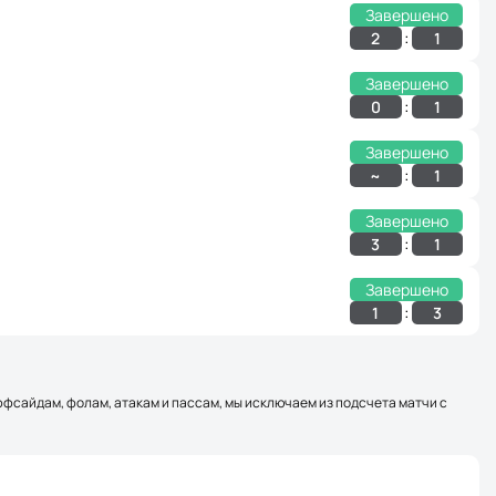
Завершено
:
2
1
Завершено
:
0
1
Завершено
:
~
1
Завершено
:
3
1
Завершено
:
1
3
оффсайдам, фолам, атакам и пассам, мы исключаем из подсчета матчи с