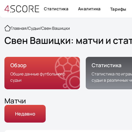
Статистика
Аналитика
Тарифы
Главная
/
Судьи
/
Свен Вашицки
Свен Вашицки: матчи и ста
Обзор
Статистика
Общие данные футбольного
Статистика по игра
судьи
судьи в различных 
Матчи
Недавно