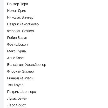
Гюнтер Перл
Йохен Дрис
Николас Винтер
Патрик Ханслбауэр
Флориан Лехнер
Робин Браун
Франц Бокоп
Макс Бурда
Арно Блос
Вольфганг Хасльбергер
Флориан Экснер
Ричард Хемпель
Том Бауэр
Патрик Швенгерс
Лукас Бенен
Ларс Эрбст