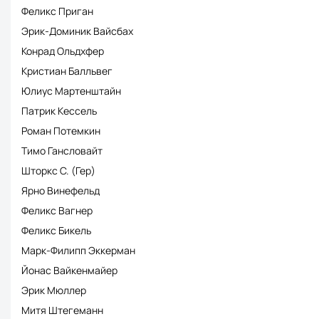
Феликс Приган
Эрик-Доминик Вайсбах
Конрад Ольдхфер
Кристиан Балльвег
Юлиус Мартенштайн
Патрик Кессель
Роман Потемкин
Тимо Гансловайт
Шторкс С. (Гер)
Ярно Винефельд
Феликс Вагнер
Феликс Бикель
Марк-Филипп Эккерман
Йонас Вайкенмайер
Эрик Мюллер
Митя Штегеманн