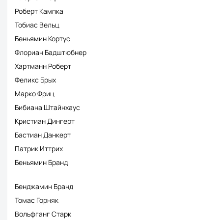
Роберт Кампка
Тобиас Вельц
Беньямин Кортус
Флориан Бадштюбнер
Хартманн Роберт
Феликс Брых
Марко Фриц
Бибиана Штайнхаус
Кристиан Дингерт
Бастиан Данкерт
Патрик Иттрих
Беньямин Бранд
Бенджамин Бранд
Томас Горняк
Вольфганг Старк