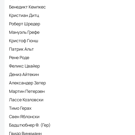
Бенедикт Кемпкес
Кристиан Дитц
Роберт Шредер
Мануэль Грефе
Кристоф Гюнш
Патрик Альт
Рене Роде
Феликс Цвайер
Дениз Айтекин
Александер Затер
Мартин Петерзен
Лассе Козловски
Тимо Герах
Свен Яблонски
Бадштюбнер Ф. (Гер)
Гвидо Винкманн