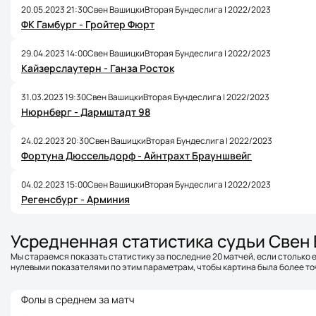
20.05.2023 21:30
Свен Вашицки
Вторая Бундеслига | 2022/2023
ФК Гамбург - Гройтер Фюрт
29.04.2023 14:00
Свен Вашицки
Вторая Бундеслига | 2022/2023
Кайзерслаутерн - Ганза Росток
31.03.2023 19:30
Свен Вашицки
Вторая Бундеслига | 2022/2023
Нюрнберг - Дармштадт 98
24.02.2023 20:30
Свен Вашицки
Вторая Бундеслига | 2022/2023
Фортуна Дюссельдорф - Айнтрахт Брауншвейг
04.02.2023 15:00
Свен Вашицки
Вторая Бундеслига | 2022/2023
Регенсбург - Арминия
Усредненная статистика судьи Свен
Мы стараемся показать статистику за последние 20 матчей, если столько е
нулевыми показателями по этим параметрам, чтобы картина была более точ
Фолы в среднем за матч