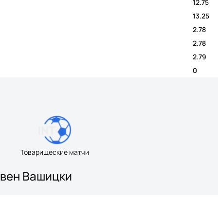
12.75
13.25
2.78
2.78
2.79
0
Товарищеские матчи
Свен Вашицки