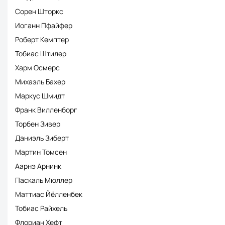
Сорен Шторкс
Иоганн Пфайфер
Роберт Кемптер
Тобиас Штилер
Харм Осмерс
Михаэль Бахер
Маркус Шмидт
Франк Вилленборг
Торбен Зивер
Даниэль Зиберт
Мартин Томсен
Аарнэ Арнинк
Паскаль Мюллер
Маттиас Йёлленбек
Тобиас Райхель
Флориан Хефт