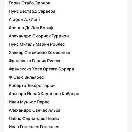
Горка Этайо Эррера
Луис Бестард Сервера
Aragon A. (Исп)
Алонсо Де Эна Вольф
Алехандро Сморчок Туррион
Луис Мигель Марин Роблес
Хавьер Фигейредо Комесанья
Франсиско Гарсия Риеско
Франсиско Хосе Ортега Эррера
Ф. Саис Вильярес
Роберто Техеро Гарсия
Альваро Йерай Карреньо Кабрера
Иван Муньос Перес
Алехандро Санчес Альба
Пабло Фернандес Перес
Иван Гонсалес Гонсалес