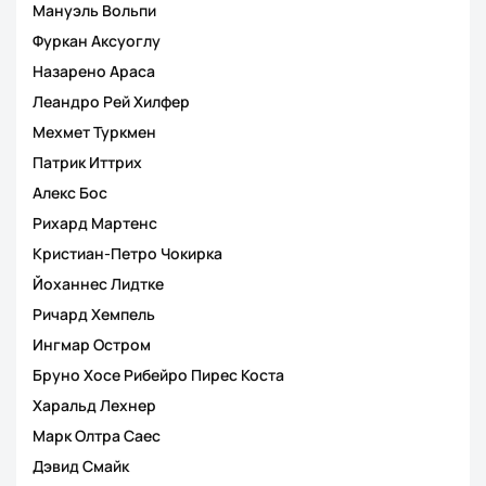
Мануэль Вольпи
Фуркан Аксуоглу
Назарено Араса
Леандро Рей Хилфер
Мехмет Туркмен
Патрик Иттрих
Алекс Бос
Рихард Мартенс
Кристиан-Петро Чокирка
Йоханнес Лидтке
Ричард Хемпель
Ингмар Остром
Бруно Хосе Рибейро Пирес Коста
Харальд Лехнер
Марк Олтра Саес
Дэвид Смайк