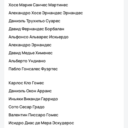
Хосе Мария Санчес Мартинес
Алехандро Хосе Эрнандес Эрнандес
Даниэль Трухильо Суарес
Давид Фернандес Борбалан
Альфонсо Альварес Искьердо
Алехандро Эрнандес
Давид Медье Хименес
Альберто Ундиано
Пабло Гонсалес Фуэртес
Карлос Кло Гомес
Даниэль Окон Арраис
Иньяки Виканди Гарридо
Сото Сесар Градо
Валентин Писсаро Гомес
Исидро Диас де Мера Эскудерос