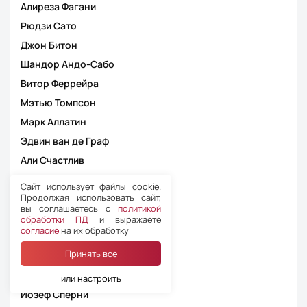
Алиреза Фагани
Рюдзи Сато
Джон Битон
Шандор Андо-Сабо
Витор Феррейра
Мэтью Томпсон
Марк Аллатин
Эдвин ван де Граф
Али Счастлив
Стефан Гампер
Сайт использует файлы cookie.
Продолжая использовать сайт,
Футоси Накамура
вы соглашаетесь с
политикой
Серхио Эскудеро Гусман
обработки ПД
и выражаете
согласие
на их обработку
Элтон Гарсия
Принять все
Джо Дикерсон
Томас Хардеман
или настроить
Йозеф Сперни