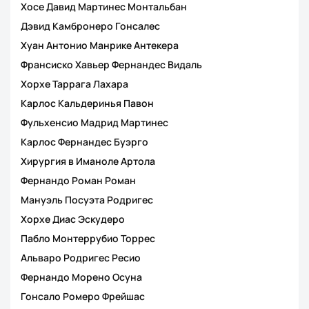
Хосе Давид Мартинес Монтальбан
Дэвид Камбронеро Гонсалес
Хуан Антонио Манрике Антекера
Франсиско Хавьер Фернандес Видаль
Хорхе Таррага Лахара
Карлос Кальдеринья Павон
Фульхенсио Мадрид Мартинес
Карлос Фернандес Буэрго
Хирургия в Иманоле Артола
Фернандо Роман Роман
Мануэль Посуэта Родригес
Хорхе Диас Эскудеро
Пабло Монтеррубио Торрес
Альваро Родригес Ресио
Фернандо Морено Осуна
Гонсало Ромеро Фрейшас