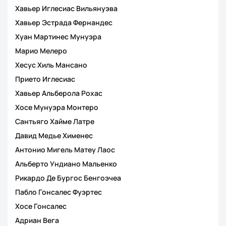
Хавьер Иглесиас Вильянуэва
Хавьер Эстрада Фернандес
Хуан Мартинес Мунуэра
Марио Мелеро
Хесус Хиль Мансано
Прието Иглесиас
Хавьер Альберола Рохас
Хосе Мунуэра Монтеро
Сантьяго Хайме Латре
Давид Медье Хименес
Антонио Мигель Матеу Лаос
Альберто Ундиано Мальенко
Рикардо Де Бургос Бенгоэчеа
Пабло Гонсалес Фуэртес
Хосе Гонсалес
Адриан Вега