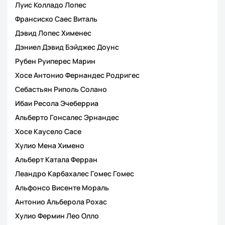
Луис Колладо Лопес
Франсиско Саес Виталь
Дэвид Лопес Хименес
Дэниел Дэвид Бэйджес Доунс
Рубен Руиперес Марин
Хосе Антонио Фернандес Родригес
Себастьян Риполь Солано
Ибаи Ресола Эчеберриа
Альберто Гонсалес Эрнандес
Хосе Каусело Сасе
Хулио Мена Химено
Альберт Катала Ферран
Леандро Карбахалес Гомес Гомес
Альфонсо Висенте Мораль
Антонио Альберола Рохас
Хулио Фермин Лео Олло