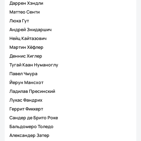
Даррен Хэндли
Маттео Сенти
Люка Гут
Андрей Знидаршич
Нейц Кайтазович
Мартин Хёфлер
Деннис Хиглер
Тугай Каан Нуманоглу
Павел Чмура
Йерун Мансхот
Ладилав Пресинский
Лукас Фандрих
Геррит Фиккерт
Сандер де Брито Роке
Бальдомеро Толедо
Александер Затер