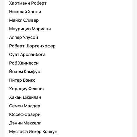
Хартманн Роберт
Николай Ханни
Майкл Оливер
Маурицио Мариани
Алпер Улусой
Роберт Шоргенхофер
Суат Арсланбога
Роб Хеннесси
Йохем Камфус
Питер Бэнкс
Хорациу Фешник
Хакан Джейлан
Семен Малдер
Юссеф Сраири
Дэнни Маккели
Мустафа Илкер Кочкун