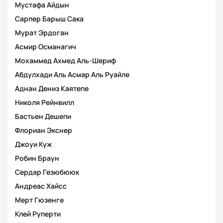
Мустафа Айдын
Сарпер Барыш Сака
Мурат Эрдоган
Асмир Османагич
Мохаммед Ахмед Аль-Шериф
Абдулхади Аль Асмар Аль Руайле
Аднан Дениз Каятепе
Николя Рейнвилл
Бастьен Дешепи
Флориан Экснер
Джоуи Куж
Робин Браун
Сердар Гезюбююк
Андреас Хайсс
Мерт Гюзенге
Клей Руперти