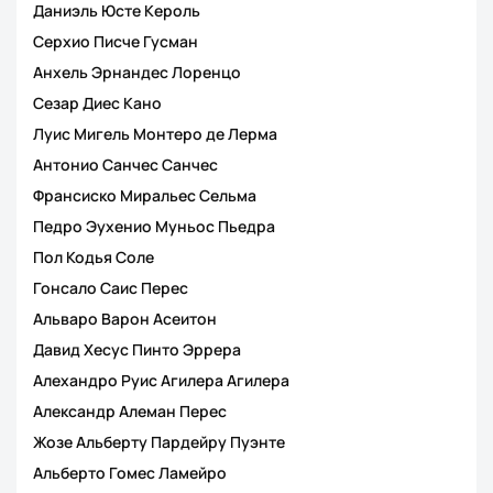
Даниэль Юсте Кероль
Серхио Писче Гусман
Анхель Эрнандес Лоренцо
Сезар Диес Кано
Луис Мигель Монтеро де Лерма
Антонио Санчес Санчес
Франсиско Миральес Сельма
Педро Эухенио Муньос Пьедра
Пол Кодья Соле
Гонсало Саис Перес
Альваро Варон Асеитон
Давид Хесус Пинто Эррера
Алехандро Руис Агилера Агилера
Александр Алеман Перес
Жозе Альберту Пардейру Пуэнте
Альберто Гомес Ламейро