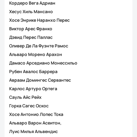
Кордеро Вега Адриан
Хесус Хиль Мансано
Хосе Энрике Наранхо Перес
Виктор Арес Франко
Дэвид Перес Паллас
Оливер Де Ла Фуэнте Рамос
Альваро Морено Арахон
Дамасо Арседиано Монессильо
Рубен Авалос Баррера
Авраам Домингес Сервантес
Карлос Артуро Ортега
Сауль Айс Рейх
Горка Сагес Оскос
Хосе Антонио Лопес Тока
Альваро Варон Асеитон,
Луис Милья Альвендис