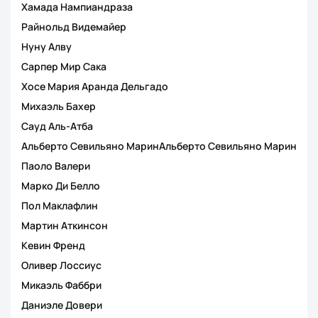
Хамада Нампиандраза
Райнольд Видемайер
Нуну Алву
Сарпер Мир Сака
Хосе Мария Аранда Дельгадо
Михаэль Бахер
Сауд Аль-Атба
Альберто Севильяно МаринАльберто Севильяно Марин
Паоло Валери
Марко Ди Белло
Пол Маклафлин
Мартин Аткинсон
Кевин Френд
Оливер Лоссиус
Микаэль Фаббри
Даниэле Довери