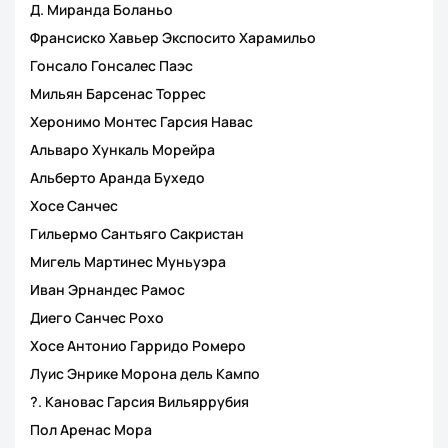
Д. Миранда Боланьо
Франсиско Хавьер Экспосито Харамильо
Гонсало Гонсалес Паэс
Мильян Барсенас Торрес
Херонимо Монтес Гарсия Навас
Альваро Хункаль Морейра
Альберто Аранда Бухедо
Хосе Санчес
Гильермо Сантьяго Сакристан
Мигель Мартинес Муньуэра
Иван Эрнандес Рамос
Диего Санчес Рохо
Хосе Антонио Гарридо Ромеро
Луис Энрике Морона дель Кампо
?. Кановас Гарсия Вильяррубия
Пол Аренас Мора