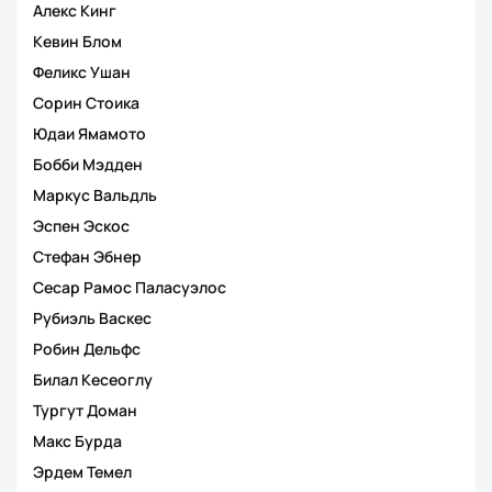
Алекс Кинг
Кевин Блом
Феликс Ушан
Сорин Стоика
Юдаи Ямамото
Бобби Мэдден
Маркус Вальдль
Эспен Эскос
Стефан Эбнер
Сесар Рамос Паласуэлос
Рубиэль Васкес
Робин Дельфс
Билал Кесеоглу
Тургут Доман
Макс Бурда
Эрдем Темел