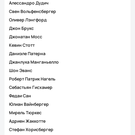
Алессандро Дудич
Свен Вольфенсбергер
Оливер Лэнгфорд
Джон Брукс
Джонатан Мосс
Кевин Стотт
Даниэле Патерна
Джанлука Манганьелло
Шон Эванс
Роберт Патрик Нагель
Себастьян Гисхамер
Федаи Сан
Юлиан Вайнбергер
Мирель Тюркес
Адриен Жаккотте
Стефан Хорисбергер