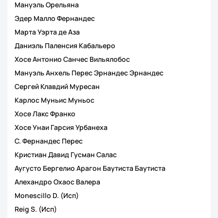
Мануэль Орельяна
Эдер Малло Фернандес
Марта Уэрта де Аза
Даниэль Паленсия Кабальеро
Хосе Антонио Санчес Вильялобос
Мануэль Анхель Перес Эрнандес Эрнандес
Сергей Клавдий Муресан
Карлос Муньис Муньос
Хосе Лакс Франко
Хосе Унаи Гарсия Урбанеха
С. Фернандес Перес
Кристиан Давид Гусман Салас
Аугусто Бергелио Арагон Баутиста Баутиста
Алехандро Охаос Валерa
Monescillo D. (Исп)
Reig S. (Исп)