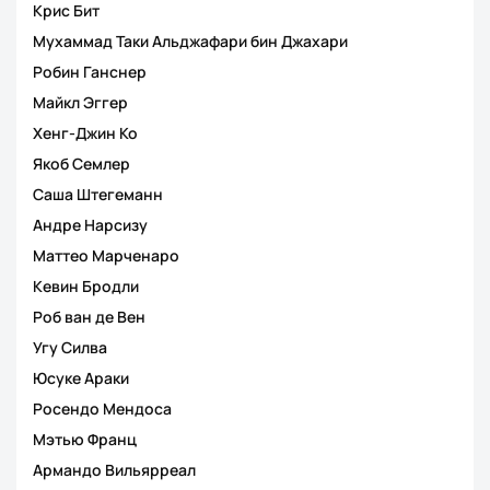
Крис Бит
Мухаммад Таки Альджафари бин Джахари
Робин Ганснер
Майкл Эггер
Хенг-Джин Ко
Якоб Семлер
Саша Штегеманн
Андре Нарсизу
Маттео Марченаро
Кевин Бродли
Роб ван де Вен
Угу Силва
Юсуке Араки
Росендо Мендоса
Мэтью Франц
Армандо Вильярреал