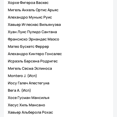
Хорхе Фигероа Васкес
Мигель Анхель Ортис Арьяс
Алехандро Муньис Руис
Хавьер Иглесиас Вильянуэва
Хуан Луис Пулидо Сантана
Франсиско Эрнандес Маэсо
Матео Бускетс Феррер
Алехандро Кинтеро Гонсалес
Исраэль Барсена Родригес
Мигель Сесма Эспиноса
Montero J. (Исп)
Иосу Галеч Апестегуиа
Вега А. (Исп)
Хосе Гусман Мансилья
Хесус Хиль Мансано
Хавьер Альберола Рохас