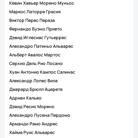
Кевин Хавьер Морено Муньос
Маркос Латорре Грасия
Виктор Перес Пераза
Фернандо Буэно Прието
Дэвид Иглесиас Гутьеррес
Алехандро Патиньо Альварес
Альберт Авалос Мартос
Серхио Дель Рио Лосано
Хуан Антонио Кампос Салинас
Александр Лопес Вила
Джерард Брюлл Ацерете
Адриан Кальво
Дэвид Ресио Морено
Алехандро Лусена Пердомо
Армандо Рамо Андрес
Хайме Руис Альварес