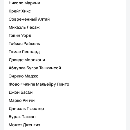
Николо Марини
Крейг Хикс
Современный Алтай
Микаэль Лесаж
Гэвин Уорд
Тобиас Райхель
Томас Леонард
Давиде Морикони
Абдулла Бугра Ташкинсой
Энрико Маджо
Жоао Филипе Мальейру Пинто
Джон Басби
Марко Риччи
Даниэль Пфистер
Бурак Паккан
Может Дженгиз