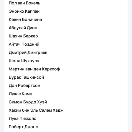
Пол ван Бокель
Энрико Каппаи
Кевин Боначина
Абдулай Диоп
Шахин Беркер
Айтач Поздний
Дмитрий Дмитриев
Шона Шукрула
Мартин ван ден Керкхоф
Бурак Ташкинсой
Дон Робертсон
Лукас Камп
Симон Бурдо Хуэй
Хаким бин Эль Салем Хадж
Лука Пикколо
Роберт Джонс