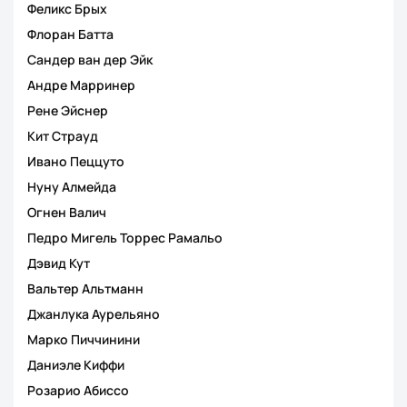
Феликс Брых
Флоран Батта
Сандер ван дер Эйк
Андре Марринер
Рене Эйснер
Кит Страуд
Ивано Пеццуто
Нуну Алмейда
Огнен Валич
Педро Мигель Торрес Рамальо
Дэвид Кут
Вальтер Альтманн
Джанлука Аурельяно
Марко Пиччинини
Даниэле Киффи
Розарио Абиссо