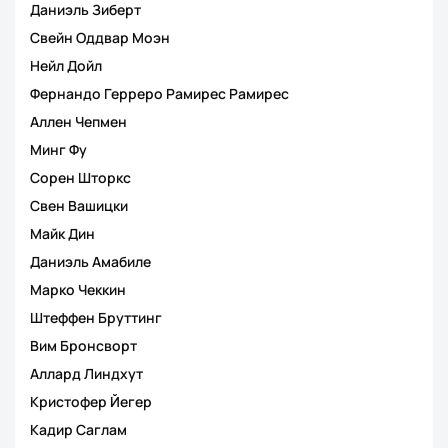
Даниэль Зиберт
Свейн Оддвар Моэн
Нейл Дойл
Фернандо Герреро Рамирес Рамирес
Аллен Чепмен
Минг Фу
Сорен Шторкс
Свен Вашицки
Майк Дин
Даниэль Амабиле
Марко Чеккин
Штеффен Бруттинг
Вим Бронсворт
Аллард Линдхут
Кристофер Йегер
Кадир Саглам