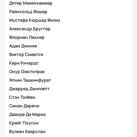
Дитер Макенхаммер
Райнхольд Фишер
Мустафа Кюршад Филиз
Александр Бруггер
Флориан Лехнер
Адам Джинек
Виктор Смеется
Кери Ричардс
Онур Озютопрак
Ялчин Ташкинфурат
Джарред Джиллетт
Стэн Тойбен
Синан Деречи
Давиде Ди Марко
Крейг Поусон
Вулкан Баярслан