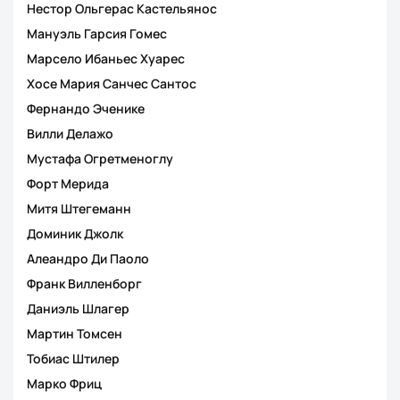
Нестор Ольгерас Кастельянос
Мануэль Гарсия Гомес
Марсело Ибаньес Хуарес
Хосе Мария Санчес Сантос
Фернандо Эченике
Вилли Делажо
Мустафа Огретменоглу
Форт Мерида
Митя Штегеманн
Доминик Джолк
Алеандро Ди Паоло
Франк Вилленборг
Даниэль Шлагер
Мартин Томсен
Тобиас Штилер
Марко Фриц