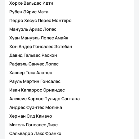
Хорхе Вальдес Идти
Рубен Эйрис Мата
Педро Хесус Перес Монтеро
Мануэль Ариас Лопес
Хуан Мануэль Лопес Амайя
Хон Андер Гонсалес Эстебан
Давид Гальвес Раскон
Рафаэль Санчес Лопес
Хавьер Тока Алонсо
Рауль Мартин Гонсалес
Иван Капаррос Эрнандес
Алексис Карлос Пулидо Сантана
Андрес Фуэнтес Молина
Херман Сид Камачо
Мигель Гонсалес Диас
Сальвадор Лакс Франко