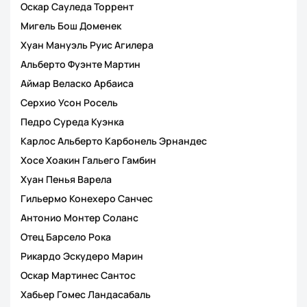
Оскар Сауледа Торрент
Мигель Бош Доменек
Хуан Мануэль Руис Агилера
Альберто Фуэнте Мартин
Аймар Веласко Арбаиса
Серхио Усон Росель
Педро Суреда Куэнка
Карлос Альберто Карбонель Эрнандес
Хосе Хоакин Гальего Гамбин
Хуан Пенья Варела
Гильермо Конехеро Санчес
Антонио Монтер Соланс
Отец Барсело Рока
Рикардо Эскудеро Марин
Оскар Мартинес Сантос
Хабьер Гомес Ландасабаль