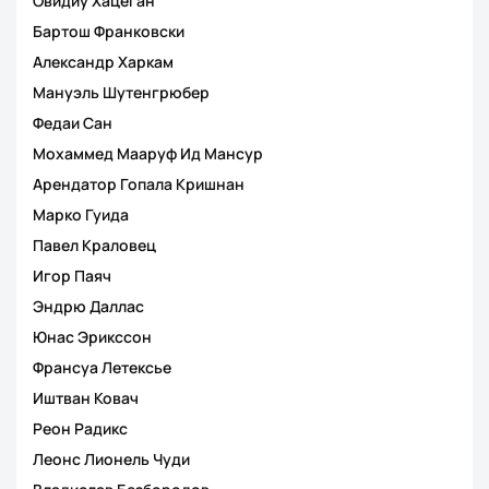
Овидиу Хацеган
Бартош Франковски
Александр Харкам
Мануэль Шутенгрюбер
Федаи Сан
Мохаммед Мааруф Ид Мансур
Арендатор Гопала Кришнан
Марко Гуида
Павел Краловец
Игор Паяч
Эндрю Даллас
Юнас Эрикссон
Франсуа Летексье
Иштван Ковач
Реон Радикс
Леонс Лионель Чуди