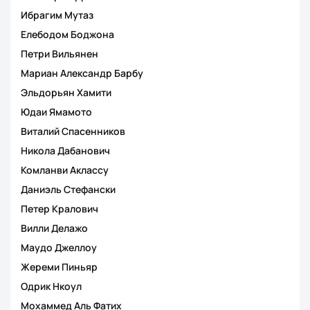
Ибрагим Мутаз
Елебодом Боджона
Петри Вильянен
Мариан Александр Барбу
Эльдорьян Хамити
Юдаи Ямамото
Виталий Спасенников
Никола Дабанович
Комланви Аклассу
Даниэль Стефански
Петер Кралович
Вилли Делажо
Маудо Джеллоу
Жереми Пиньяр
Одрик Нкоул
Мохаммед Аль Фатих