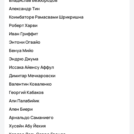
Владислав Безбородов
Александр Тин
Коимбаторе Рамасвами Шрикришна
Роберт Харви
Иван Гриффит
Энтони Огвайо
Бенуа Мийо
Эндрю Джума
Иссака Айенсу Аффул
Димитар Мечкаровски
Валентин Коваленко
Георгий Кабаков
Али Палабийик
Ален Биери
Арнальдо Саманиего
Хусейн Абу Йехия