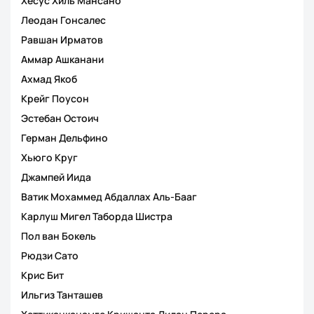
Хесус Хиль Мансано
Леодан Гонсалес
Равшан Ирматов
Аммар Ашканани
Ахмад Якоб
Крейг Поусон
Эстебан Остоич
Герман Дельфино
Хьюго Круг
Джампей Иида
Ватик Мохаммед Абдаллах Аль-Бааг
Карлуш Мигел Таборда Шистра
Пол ван Бокель
Рюдзи Сато
Крис Бит
Ильгиз Танташев