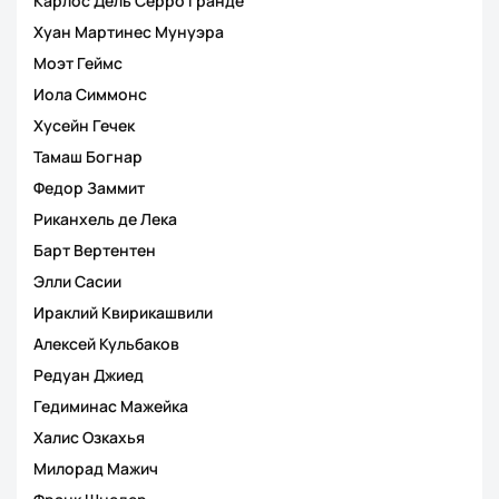
Карлос Дель Серро Гранде
Хуан Мартинес Мунуэра
Моэт Геймс
Иола Симмонс
Хусейн Гечек
Тамаш Богнар
Федор Заммит
Риканхель де Лека
Барт Вертентен
Элли Сасии
Ираклий Квирикашвили
Алексей Кульбаков
Редуан Джиед
Гедиминас Мажейка
Халис Озкахья
Милорад Мажич