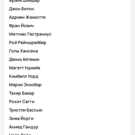
Франк Шнедер
Джон Битон
Адриен Жаккотте
Фран Йович
Маттиас Гестраниус
Рой Рейншрейбер
Голы Хансена
Дениз Айтекин
Магетт Ндиайе
Кимбелл Уорд
Марио Эскобар
Тахер Бакар
Рохит Сагги
Тристли Бассью
Энеа Йорги
Ахмед Гандур