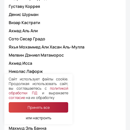
Густаву Коррея
Денис Шурман
Визар Кастрати
Ахмад Аль Али
Сото Сесар Градо
Яхья Мохаммед Али Хасан Аль-Мулла
Мелвин Дэниел Матаморос
Ахмед Исса
Николас Лафорж
Сайт использует файлы cookie.
Ахмед Абу Бакар Саид Аль Каф
Продолжая использовать сайт,
Хрисовалантис Теули
вы соглашаетесь с
политикой
обработки ПД
и выражаете
Султан Мохаммед
согласие
на их обработку
Халед Аль-Терис
Принять все
Флавио Родригес Де Соуза
или настроить
Юджин Джая
Махмуд Эль Банна