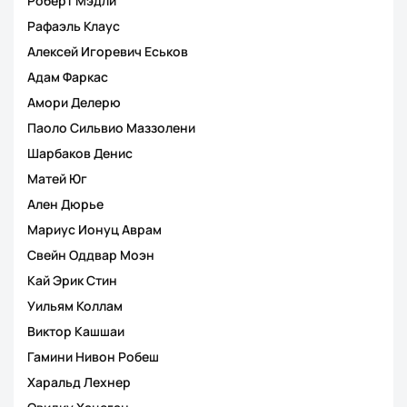
Роберт Мэдли
Рафаэль Клаус
Алексей Игоревич Еськов
Адам Фаркас
Амори Делерю
Паоло Сильвио Маззолени
Шарбаков Денис
Матей Юг
Ален Дюрье
Мариус Ионуц Аврам
Свейн Оддвар Моэн
Кай Эрик Стин
Уильям Коллам
Виктор Кашшаи
Гамини Нивон Робеш
Харальд Лехнер