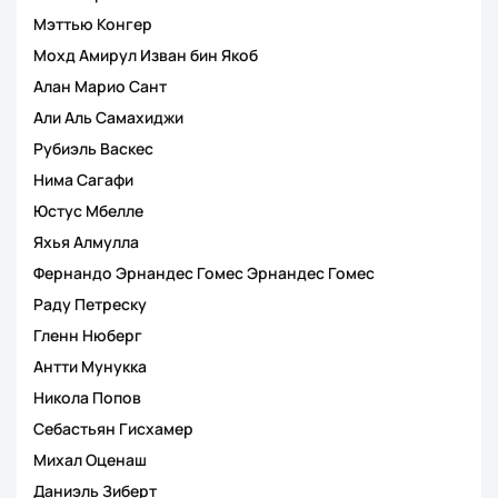
Мэттью Конгер
Мохд Амирул Изван бин Якоб
Алан Марио Сант
Али Аль Самахиджи
Рубиэль Васкес
Нима Сагафи
Юстус Мбелле
Яхья Алмулла
Фернандо Эрнандес Гомес Эрнандес Гомес
Раду Петреску
Гленн Нюберг
Антти Мунукка
Никола Попов
Себастьян Гисхамер
Михал Оценаш
Даниэль Зиберт