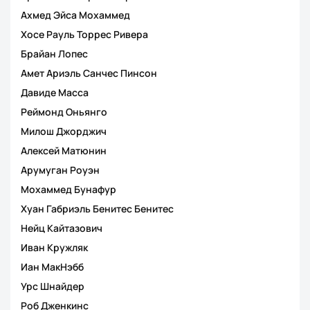
Ахмед Эйса Мохаммед
Хосе Рауль Торрес Ривера
Брайан Лопес
Амет Ариэль Санчес Пинсон
Давиде Масса
Реймонд Оньянго
Милош Джорджич
Алексей Матюнин
Арумуган Роуэн
Мохаммед Бунафур
Хуан Габриэль Бенитес Бенитес
Нейц Кайтазович
Иван Кружляк
Иан МакНэбб
Урс Шнайдер
Роб Дженкинс