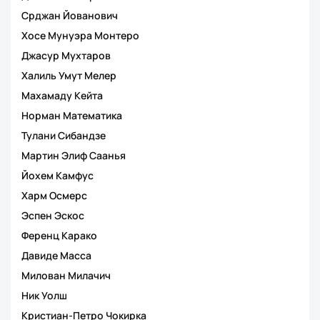
Срджан Йованович
Хосе Мунуэра Монтеро
Джасур Мухтаров
Халиль Умут Мелер
Махамаду Кейта
Норман Математика
Тулани Сибандзе
Мартин Элиф Саанья
Йохем Камфус
Харм Осмерс
Эспен Эскос
Ференц Карако
Давиде Масса
Милован Милачич
Ник Уолш
Кристиан-Петро Чокирка