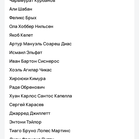
Чарымурат Курбанов
Али Шабан
Феликс Брых
Ола Хоббер Нильсен
Якоб Келет
Артур Мануэль Соареш Диас
Исмаил Эльфат
Иван Бартон Сиснерос
Хоэль Агилар Чикас
Хироюки Кимура
Раде Обренович
Хуан Карлос Сантос Капелла
Сергей Карасев
Джарред Джиллетт
Энтони Тэйлор
Тиаго Бруно Лопес Мартинс