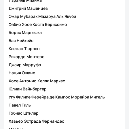
Израиль Мпаима
Дмитрий Машенцев
Омар Мубарак Мазаруа Аль Якуби
Фабио Хосе Коста Вериссимо
Борис Маргефка
Бас Нейхейс
Клеман Тюрпен
Рикардо Монтеро
Джаир Марруфо
Нация Ошане
Хосе Антонио Келли Маркес
Юлиан Вайнбергер
Угу Филипе Ферейра де Кампос Морейра Мигель
Павел Гиль
Тобиас Штилер
Хавьер Эстрада Фернандес