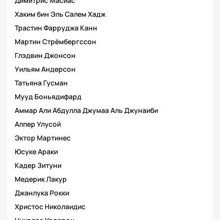
Димитрис Масиас
Хаким бин Эль Салем Хадж
Трастин Фарруджа Канн
Мартин Стрёмбергссон
Глэдвин Джонсон
Уильям Андерсон
Татьяна Гусман
Мууд Боньядифард
Аммар Али Абдулла Джумаа Аль Джунаиби
Алпер Улусой
Эктор Мартинес
Юсуке Араки
Кадер Зитуни
Медерик Лакур
Джанлука Рокки
Христос Николаидис