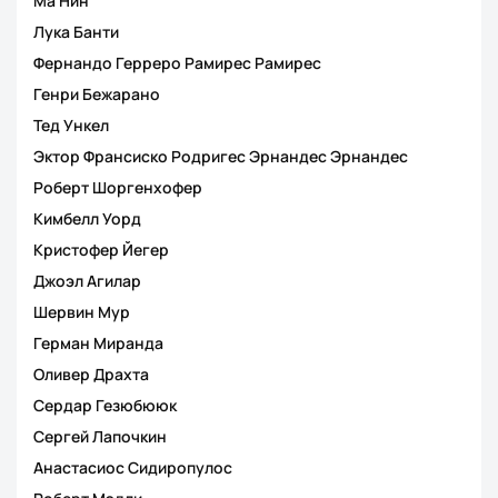
Ма Нин
Лука Банти
Фернандо Герреро Рамирес Рамирес
Генри Бежарано
Тед Ункел
Эктор Франсиско Родригес Эрнандес Эрнандес
Роберт Шоргенхофер
Кимбелл Уорд
Кристофер Йегер
Джоэл Агилар
Шервин Мур
Герман Миранда
Оливер Драхта
Сердар Гезюбююк
Сергей Лапочкин
Анастасиос Сидиропулос