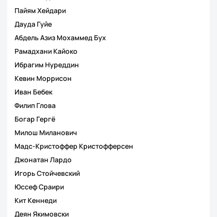
Пайям Хейдари
Дауда Гуйе
Абдель Азиз Мохаммед Бух
Рамадхани Кайоко
Ибрагим Нуреддин
Кевин Моррисон
Иван Бебек
Филип Глова
Богар Гергё
Милош Миланович
Мадс-Кристоффер Кристофферсен
Джонатан Лардо
Игорь Стойчевский
Юссеф Сраири
Кит Кеннеди
Деян Якимовски