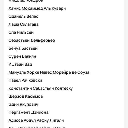
Николас Уолдрон
Хамис Мохаммед Аль Кувари
Оданель Велес
Лаша Силагава
Ола Нильсен
Себастьен Дельферьер
Бенуа Бастьен
Сурен Балиян
Иштван Вад
Мануэль Хорхе Невес Морейра де Соуза
Павел Рачковски
Константин Себастьян Колтеску
Шерзод Касымов
Эдин Якупович
Пергамент Дэниона
Адисса Абдул Рафиу Лигали