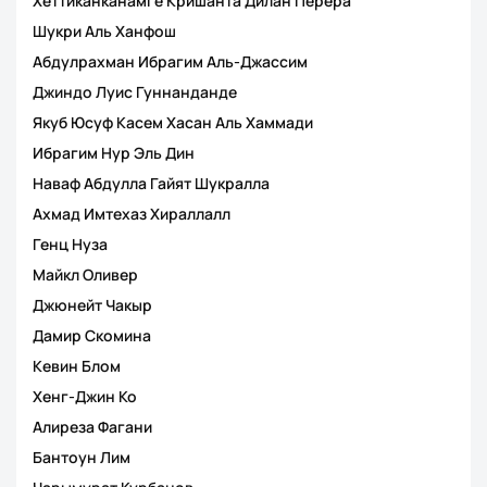
Хеттиканканамге Кришанта Дилан Перера
Шукри Аль Ханфош
Абдулрахман Ибрагим Аль-Джассим
Джиндо Луис Гуннанданде
Якуб Юсуф Касем Хасан Аль Хаммади
Ибрагим Нур Эль Дин
Наваф Абдулла Гайят Шукралла
Ахмад Имтехаз Хираллалл
Генц Нуза
Майкл Оливер
Джюнейт Чакыр
Дамир Скомина
Кевин Блом
Хенг-Джин Ко
Алиреза Фагани
Бантоун Лим