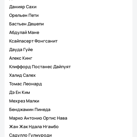
Данияр Сахи
Орельен Пети
Бастьен Дешепи
Абдулай Мане
Ксайпасерт Фонгсанит
Дауда Гуйе
Алекс Кинг
Клиффорд Постанес Дайпуят
Халид Салех
Томас Леонард
Дэ Ен Ким
Мехрез Малки
Бенджамин Пинеда
Марко Антонио Ортис Нава
Жан Жак Ндала Нгамбо
Садулло Гулмуроди