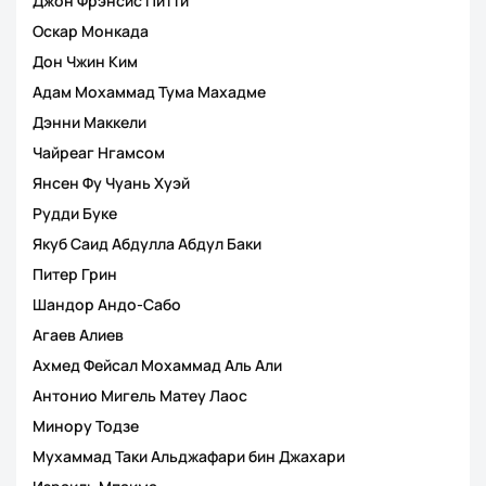
Джон Фрэнсис Питти
Оскар Монкада
Дон Чжин Ким
Адам Мохаммад Тума Махадме
Дэнни Маккели
Чайреаг Нгамсом
Янсен Фу Чуань Хуэй
Рудди Буке
Якуб Саид Абдулла Абдул Баки
Питер Грин
Шандор Андо-Сабо
Агаев Алиев
Ахмед Фейсал Мохаммад Аль Али
Антонио Мигель Матеу Лаос
Минору Тодзе
Мухаммад Таки Альджафари бин Джахари