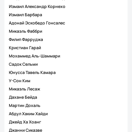
Измаил Александр Корнехо
Измаил Барбара
Адонай Эскобедо Гонсалес
Микаэль Фаббри
Филип Фарруджа
Кристиан Гарай
Мохаммед Аль-Шаммари
Садок Сельми
Юнусса Тавель Камара
У-Сон Ким
Микаэль Лесаж
Дахане Бейда
Мартин Дохаль
Абдул Хаким Хайди
Джейд Ха Хоанг
Джанни Сиказве