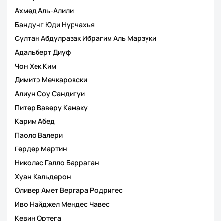
Ахмед Аль-Алили
Бандунг Юди Нурчахья
Султан Абдулразак Ибрагим Аль Марзуки
Адальберт Диуф
Чон Хек Ким
Димитр Мечкаровски
Алиун Соу Сандигуи
Питер Ваверу Камаку
Карим Абед
Паоло Валери
Гердер Мартин
Николас Галло Барраган
Хуан Кальдерон
Оливер Амет Вергара Родригес
Иво Найджел Мендес Чавес
Кевин Ортега