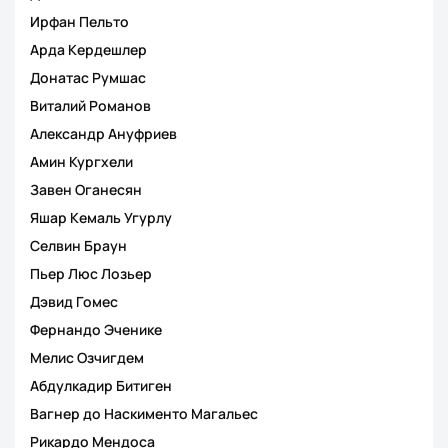
Ирфан Пельто
Арда Кердешлер
Донатас Румшас
Виталий Романов
Александр Ануфриев
Амин Кургхели
Завен Оганесян
Яшар Кемаль Угурлу
Селвин Браун
Пьер Люс Лозьер
Дэвид Гомес
Фернандо Эченике
Мелис Озчигдем
Абдулкадир Битиген
Вагнер до Наскименто Магальес
Рикардо Мендоса