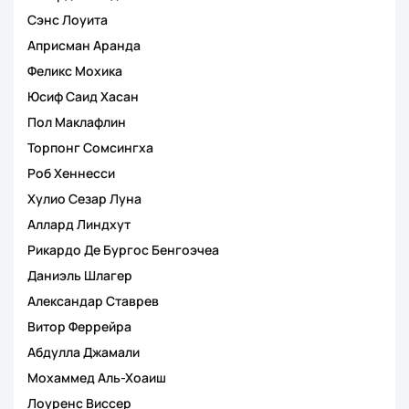
Сэнс Лоуита
Априсман Аранда
Феликс Мохика
Юсиф Саид Хасан
Пол Маклафлин
Торпонг Сомсингха
Роб Хеннесси
Хулио Сезар Луна
Аллард Линдхут
Рикардо Де Бургос Бенгоэчеа
Даниэль Шлагер
Александар Ставрев
Витор Феррейра
Абдулла Джамали
Мохаммед Аль-Хоаиш
Лоуренс Виссер