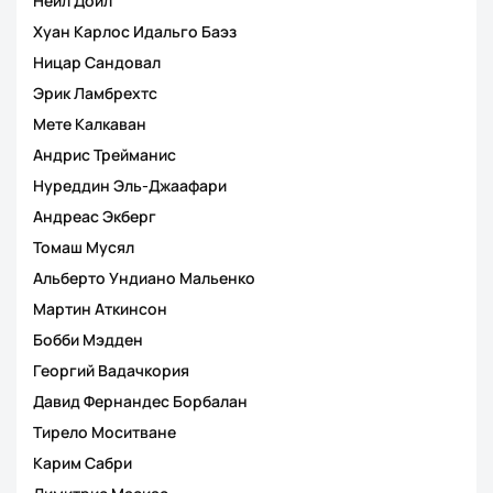
Нейл Дойл
Хуан Карлос Идальго Баэз
Ницар Сандовал
Эрик Ламбрехтс
Мете Калкаван
Андрис Трейманис
Нуреддин Эль-Джаафари
Андреас Экберг
Томаш Мусял
Альберто Ундиано Мальенко
Мартин Аткинсон
Бобби Мэдден
Георгий Вадачкория
Давид Фернандес Борбалан
Тирело Моситване
Карим Сабри