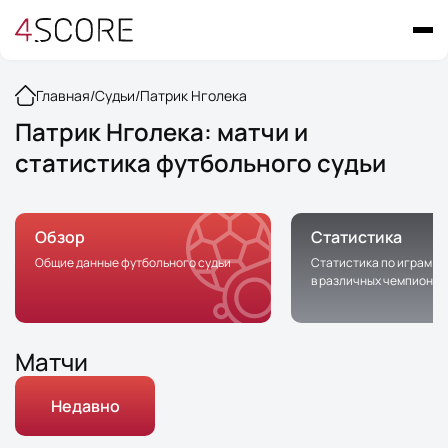
Главная
/
Судьи
/
Патрик Нголека
Патрик Нголека: матчи и
статистика футбольного судьи
Обзор
Статистика
Общие данные футбольного судьи
Статистика по играм с 
в различных чемпионат
Матчи
Недавно