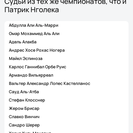
Судьи из тех же чемпионатов, что и
Патрик Нголека
Абдулла Али Аль-Марри
Омар Мохаммед Аль Али
Адель Алакба
Андрес Хосе Рохас Ногера
Майкл Эспиноза
Карлос Ганнибал Орбе Руис
Армандо Вильярреал
Вальтер Александр Лопес Кастелланос
Сауд Аль-Атба
Стефан Клосснер
Жером Брисар
Славко Винчич
Сандро Шерер