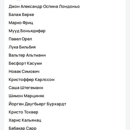
Джон Александр Оспина Лондоньо
Балаж Берке
Марко Фриц
Мууд Боньядифар
Павел Орел
Лука Бильбия
Вальтер Альтманн
Бесфорт Касуми
Новак Симович
Кристоффер Карлссон
Саша Штегеманн
Шимон Марциняк
Йорген Даугбьерг Бурхардт
Кристо Тохвер
Харис Кальянац
Бабакар Сарр