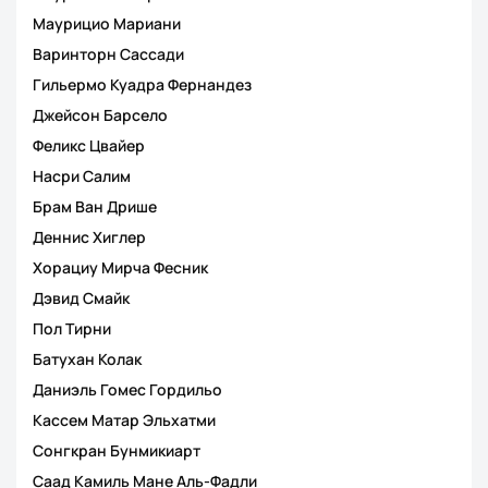
Маурицио Мариани
Варинторн Сассади
Гильермо Куадра Фернандез
Джейсон Барсело
Феликс Цвайер
Насри Салим
Брам Ван Дрише
Деннис Хиглер
Хорациу Мирча Фесник
Дэвид Смайк
Пол Тирни
Батухан Колак
Даниэль Гомес Гордильо
Кассем Матар Эльхатми
Сонгкран Бунмикиарт
Саад Камиль Мане Аль-Фадли