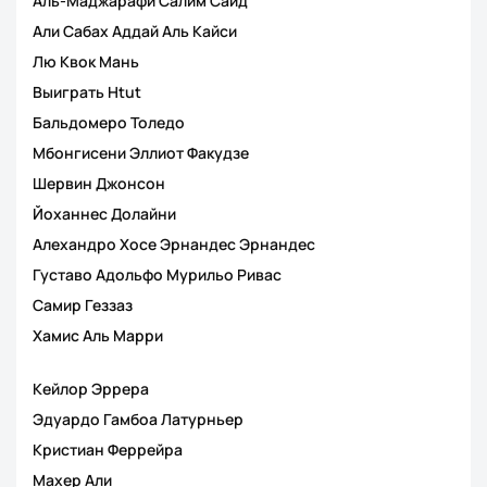
Аль-Маджарафи Салим Саид
Али Сабах Аддай Аль Кайси
Лю Квок Мань
Выиграть Htut
Бальдомеро Толедо
Мбонгисени Эллиот Факудзе
Шервин Джонсон
Йоханнес Долайни
Алехандро Хосе Эрнандес Эрнандес
Густаво Адольфо Мурильо Ривас
Самир Геззаз
Хамис Аль Марри
Кейлор Эррера
Эдуардо Гамбоа Латурньер
Кристиан Феррейра
Махер Али