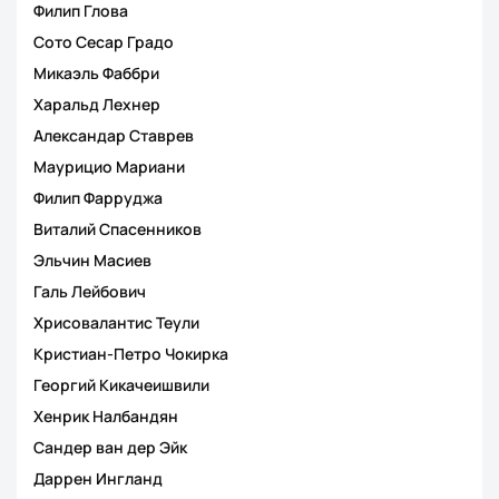
Филип Глова
Сото Сесар Градо
Микаэль Фаббри
Харальд Лехнер
Александар Ставрев
Маурицио Мариани
Филип Фарруджа
Виталий Спасенников
Эльчин Масиев
Галь Лейбович
Хрисовалантис Теули
Кристиан-Петро Чокирка
Георгий Кикачеишвили
Хенрик Налбандян
Сандер ван дер Эйк
Даррен Ингланд