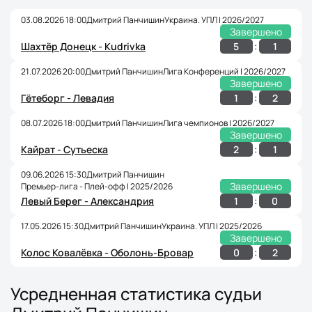
03.08.2026 18:00
Дмитрий Панчишин
Украина. УПЛ | 2026/2027
Завершено
:
5
1
Шахтёр Донецк - Kudrivka
21.07.2026 20:00
Дмитрий Панчишин
Лига Конференций | 2026/2027
Завершено
:
1
2
Гётеборг - Левадия
08.07.2026 18:00
Дмитрий Панчишин
Лига чемпионов | 2026/2027
Завершено
:
2
1
Кайрат - Сутьеска
09.06.2026 15:30
Дмитрий Панчишин
Завершено
Премьер-лига - Плей-офф | 2025/2026
:
1
0
Левый Берег - Александрия
17.05.2026 15:30
Дмитрий Панчишин
Украина. УПЛ | 2025/2026
Завершено
:
0
2
Колос Ковалёвка - Оболонь-Бровар
Усредненная статистика судьи