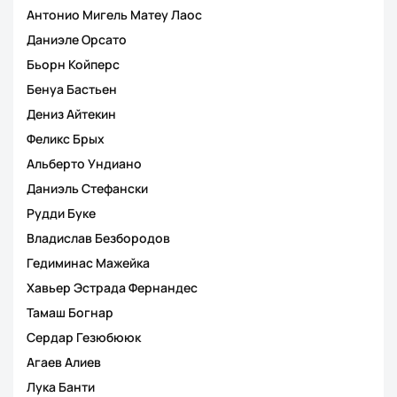
Антонио Мигель Матеу Лаос
Даниэле Орсато
Бьорн Койперс
Бенуа Бастьен
Дениз Айтекин
Феликс Брых
Альберто Ундиано
Даниэль Стефански
Рудди Буке
Владислав Безбородов
Гедиминас Мажейка
Хавьер Эстрада Фернандес
Тамаш Богнар
Сердар Гезюбююк
Агаев Алиев
Лука Банти