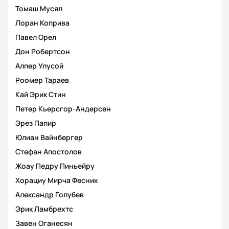
Томаш Мусял
Лоран Коприва
Павел Орел
Дон Робертсон
Алпер Улусой
Роомер Тараев
Кай Эрик Стин
Петер Кьерсгор-Андерсен
Эрез Папир
Юлиан Вайнбергер
Стефан Апостолов
Жоау Педру Пиньейру
Хорациу Мирча Фесник
Александр Голубев
Эрик Ламбрехтс
Завен Оганесян