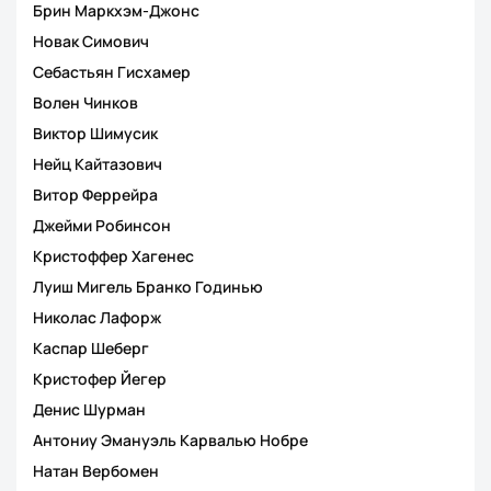
Брин Маркхэм-Джонс
Новак Симович
Себастьян Гисхамер
Волен Чинков
Виктор Шимусик
Нейц Кайтазович
Витор Феррейра
Джейми Робинсон
Кристоффер Хагенес
Луиш Мигель Бранко Годинью
Николас Лафорж
Каспар Шеберг
Кристофер Йегер
Денис Шурман
Антониу Эмануэль Карвалью Нобре
Натан Вербомен