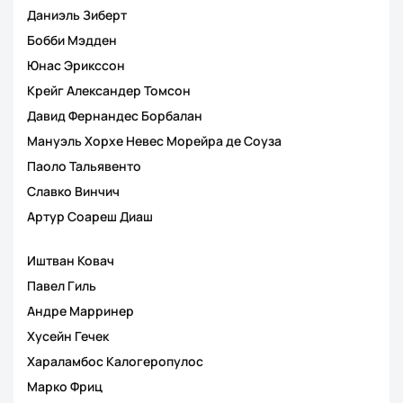
Даниэль Зиберт
Бобби Мэдден
Юнас Эрикссон
Крейг Александер Томсон
Давид Фернандес Борбалан
Мануэль Хорхе Невес Морейра де Соуза
Паоло Тальявенто
Славко Винчич
Артур Соареш Диаш
Иштван Ковач
Павел Гиль
Андре Марринер
Хусейн Гечек
Хараламбос Калогеропулос
Марко Фриц