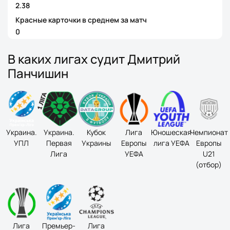
2.38
Красные карточки в среднем за матч
0
В каких лигах судит Дмитрий
Панчишин
Украина.
Украина.
Кубок
Лига
Юношеская
Чемпионат
УПЛ
Первая
Украины
Европы
лига УЕФА
Европы
Лига
УЕФА
U21
(отбор)
Лига
Премьер-
Лига