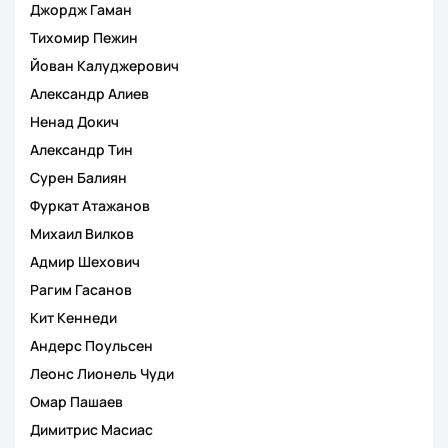
Джордж Гаман
Тихомир Пежин
Йован Калуджерович
Александр Алиев
Ненад Докич
Александр Тин
Сурен Балиян
Фуркат Атажанов
Михаил Вилков
Адмир Шехович
Рагим Гасанов
Кит Кеннеди
Андерс Поульсен
Леонс Лионель Чуди
Омар Пашаев
Димитрис Масиас