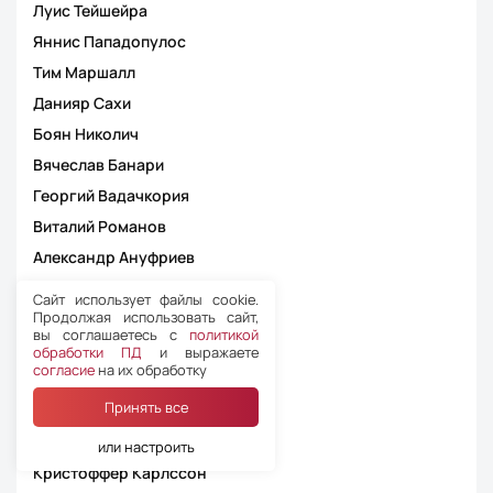
Луис Тейшейра
Яннис Пападопулос
Тим Маршалл
Данияр Сахи
Боян Николич
Вячеслав Банари
Георгий Вадачкория
Виталий Романов
Александр Ануфриев
Алексей Матюнин
Сайт использует файлы cookie.
Продолжая использовать сайт,
Шандор Андо-Сабо
вы соглашаетесь с
политикой
Джейсон Барсело
обработки ПД
и выражаете
согласие
на их обработку
Радек Пржигода
Принять все
Кристоф Пирес Мартинс
Деян Якимовски
или настроить
Кристоффер Карлссон