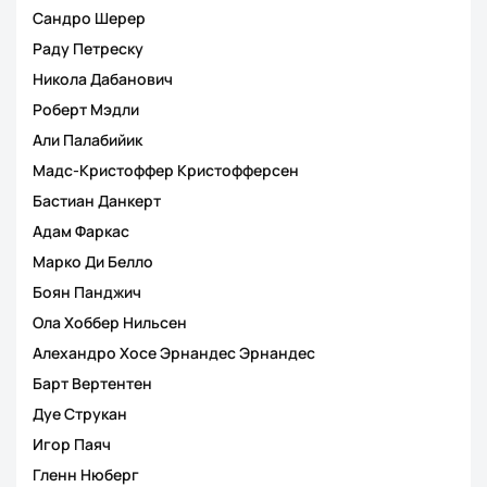
Сандро Шерер
Раду Петреску
Никола Дабанович
Роберт Мэдли
Али Палабийик
Мадс-Кристоффер Кристофферсен
Бастиан Данкерт
Адам Фаркас
Марко Ди Белло
Боян Панджич
Ола Хоббер Нильсен
Алехандро Хосе Эрнандес Эрнандес
Барт Вертентен
Дуе Струкан
Игор Паяч
Гленн Нюберг