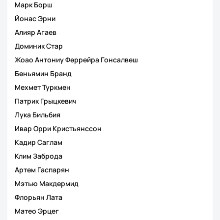
Марк Борш
Йонас Эрни
Алияр Агаев
Доминик Стаp
Жоао Антониу Феррейра Гонсалвеш
Беньямин Бранд
Мехмет Туркмен
Патрик Грыцкевич
Лука Бильбия
Ивар Орри Кристьянссон
Кадир Саглам
Клим Заброда
Артем Гаспарян
Мэтью Макдермид
Флорьян Лата
Матео Эрцег