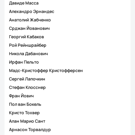
Давиде Масса
Алехандро Эрнандес
Анатолий Жабченко
Срджан Йованович
Георгий Кабаков
Рой Рейншрайбер
Никола Дабанович
Ирфан Пельто
Мадс-Кристоффер Кристофферсен
Сергей Лапочкин
Стефан Клосснер
Фран Йович
Пол ван Бокель
Кристо Тохвер
Алан Марио Сант
Арнасон Торвалдур