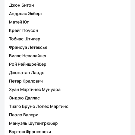
Джон Битон
Андреас Экберг
Матей Юг
Крейг Поусон
Тобиас Штилер
Франсуа Летексье
Вилле Невалайнен
Рой Рейншрейбер
Джонатан Лардо
Петер Кралович
Хуан Мартинес Мунуэра
Эндрю Даллас
Тиаго Бруно Лопес Мартинс
Паоло Валери
Мануэль Шутенгрюбер
Бартош Франковски