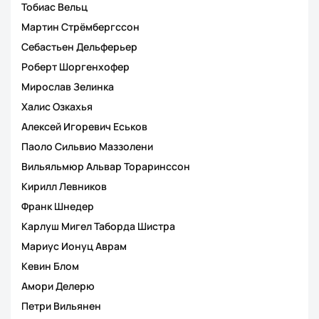
Тобиас Вельц
Мартин Стрёмбергссон
Себастьен Дельферьер
Роберт Шоргенхофер
Мирослав Зелинка
Халис Озкахья
Алексей Игоревич Еськов
Паоло Сильвио Маззолени
Вильяльмюр Альвар Тораринссон
Кирилл Левников
Франк Шнедер
Карлуш Мигел Таборда Шистра
Мариус Ионуц Аврам
Кевин Блом
Амори Делерю
Петри Вильянен