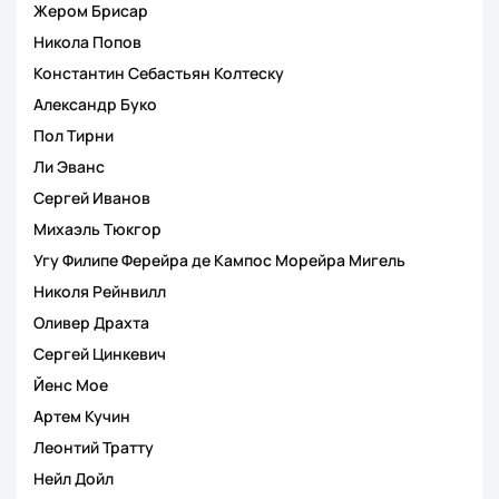
Жером Брисар
Никола Попов
Константин Себастьян Колтеску
Александр Буко
Пол Тирни
Ли Эванс
Сергей Иванов
Михаэль Тюкгор
Угу Филипе Ферейра де Кампос Морейра Мигель
Николя Рейнвилл
Оливер Драхта
Сергей Цинкевич
Йенс Мое
Артем Кучин
Леонтий Тратту
Нейл Дойл