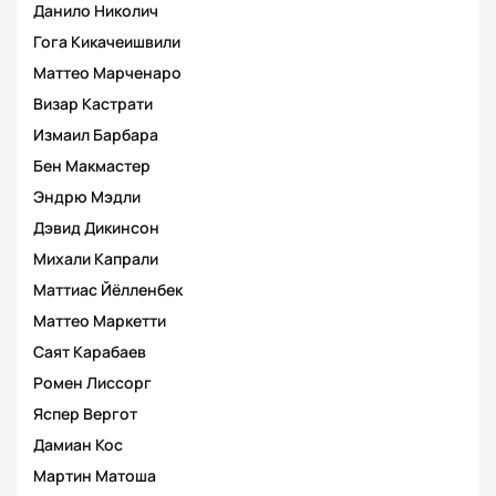
Данило Николич
Гога Кикачеишвили
Маттео Марченаро
Визар Кастрати
Измаил Барбара
Бен Макмастер
Эндрю Мэдли
Дэвид Дикинсон
Михали Капрали
Маттиас Йёлленбек
Маттео Маркетти
Саят Карабаев
Ромен Лиссорг
Яспер Вергот
Дамиан Кос
Мартин Матоша