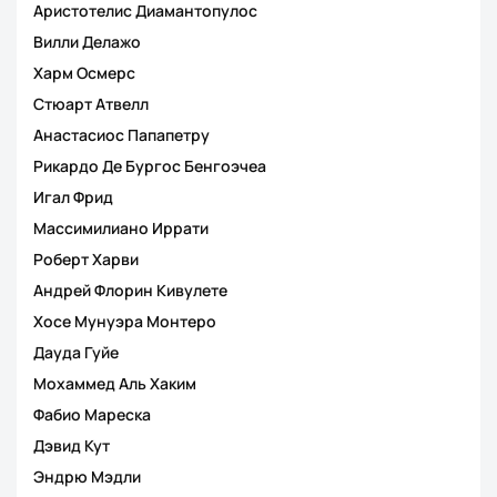
Аристотелис Диамантопулос
Вилли Делажо
Харм Осмерс
Стюарт Атвелл
Анастасиос Папапетру
Рикардо Де Бургос Бенгоэчеа
Игал Фрид
Массимилиано Иррати
Роберт Харви
Андрей Флорин Кивулете
Хосе Мунуэра Монтеро
Дауда Гуйе
Мохаммед Аль Хаким
Фабио Мареска
Дэвид Кут
Эндрю Мэдли