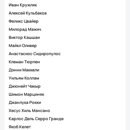
Иван Кружляк
Алексей Кульбаков
Феликс Цвайер
Милорад Мажич
Виктор Кашшаи
Майкл Оливер
Анастасиос Сидиропулос
Клеман Тюрпен
Дэнни Маккели
Уильям Коллам
Джюнейт Чакыр
Шимон Марциняк
Джанлука Рокки
Хесус Хиль Мансано
Карлос Дель Серро Гранде
Якоб Келет