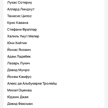
Лукас Сотериу
Аллард Линдхут
Танасис Цилос
Крис Кавана
Стефани Фраппар
Халиль Умут Мелер
Юни Хийтия
Йонас Янович
Адам Ладебек
Лазарь Лукич
Дэвид Мунро
Йохем Камфус
Алекс де Альбукерке Тролейш
Михал Оценаш
Юджин Джая
Дэвид Факсман