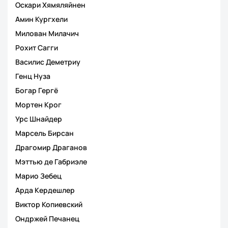
Оскари Хямяляйнен
Амин Кургхели
Милован Милачич
Рохит Сагги
Василис Деметриу
Генц Нуза
Богар Гергё
Мортен Крог
Урс Шнайдер
Марсель Бирсан
Драгомир Драганов
Мэттью де Габриэле
Марио Зебец
Арда Кердешлер
Виктор Копиевский
Ондржей Печанец