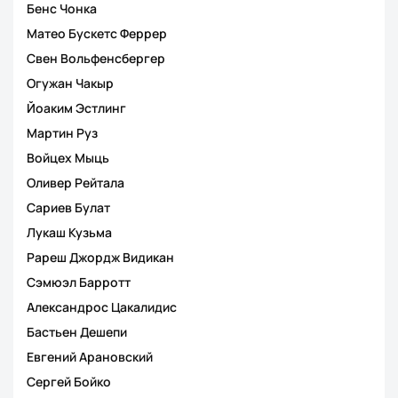
Бенс Чонка
Матео Бускетс Феррер
Свен Вольфенсбергер
Огужан Чакыр
Йоаким Эстлинг
Мартин Руз
Войцех Мыць
Оливер Рейтала
Сариев Булат
Лукаш Кузьма
Рареш Джордж Видикан
Сэмюэл Барротт
Александрос Цакалидис
Бастьен Дешепи
Евгений Арановский
Сергей Бойко