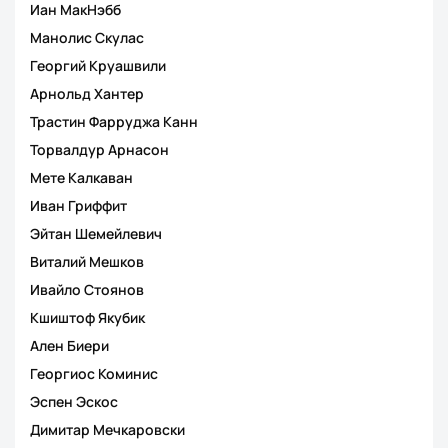
Иан МакНэбб
Манолис Скулас
Георгий Круашвили
Арнольд Хантер
Трастин Фарруджа Канн
Торвалдур Арнасон
Мете Калкаван
Иван Гриффит
Эйтан Шемейлевич
Виталий Мешков
Ивайло Стоянов
Кшиштоф Якубик
Ален Биери
Георгиос Коминис
Эспен Эскос
Димитар Мечкаровски