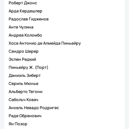
Роберт Джонс
Арда Кердешлер
Радослав Гидженов
Анте Чулина
Андреа Коломбо
Хосе Антонио де Алмейда Пиньейру
Сандро Шерер
Эспен Редкий
Пиньейру Ж. (Порт)
Даниэль Зиберт
Сериль Мюнье
Альберто Тегони
Сабольч Ковач
Анхель Невадо Родригес
Раде Обренович
Ян Позор