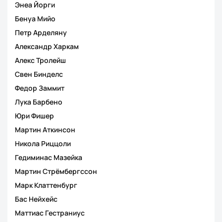
Энеа Йорги
Бенуа Мийо
Петр Арделяну
Александр Харкам
Алекс Тролейш
Свен Бинделс
Федор Заммит
Лука Барбено
Юри Фишер
Мартин Аткинсон
Никола Риццоли
Гедиминас Мазейка
Мартин Стрёмбергссон
Марк Клаттенбург
Бас Нейхейс
Маттиас Гестраниус