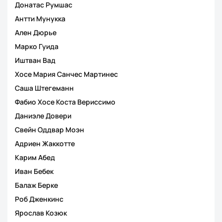
Донатас Румшас
Антти Мунукка
Ален Дюрье
Марко Гуида
Иштван Вад
Хосе Мария Санчес Мартинес
Саша Штегеманн
Фабио Хосе Коста Вериссимо
Даниэле Довери
Свейн Оддвар Моэн
Адриен Жаккотте
Карим Абед
Иван Бебек
Балаж Берке
Роб Дженкинс
Ярослав Козюк