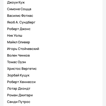
Джоуи Куж
Симоне Соцца
Василис Фотиас
Якоб А. Сундберг
Роберт Джонс
Ник Уолш
Майкл Оливер
Игорь Стойчевский
Волен Чинков
Томас Оуэн
Христос Вергетис
Зорбай Куцук
Роберт Хеннесси
Лотар Дхондт
Роман Джитари
Санди Путрос