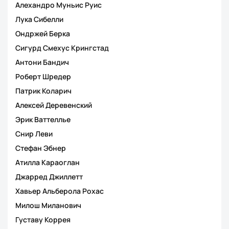
Алехандро Муньис Руис
Лука Сибелли
Ондржей Берка
Сигурд Смехус Крингстад
Антони Бандич
Роберт Шредер
Патрик Коларич
Алексей Деревенский
Эрик Ваттеллье
Снир Леви
Стефан Эбнер
Атилла Караоглан
Джарред Джиллетт
Хавьер Альберола Рохас
Милош Миланович
Густаву Коррея