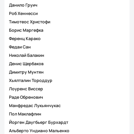
Данило Груич
Роб Хеннесси
Тимотеос Христофи
Борис Маргефка
Ференц Карако
Федаи Сан
Николай Балакин
Денис Щербаков
Димитру Мунтян
Хьялталин Тороддур
Лоуренс Виссер
Раде Обренович
Манфредас Лукьянчукас
Пол Маклафлин
Йорген Даугбьерг Бурхардт
Альберто Ундиано Мальенко