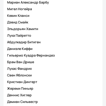
Мариан Александр Барбу
Мигел Ногейра
Кевин Кланси
Дэвид Смайк
Эльдорьян Хамити
Лука Пайретто
Абдулкадир Битиген
Даниэле Киффи
Гильермо Куадра Фернандез
Брам Ван Дрише
Лукас Фандрих
Свен Яблонски
Кристиан Дингерт
Жереми Пиньяр
Деннис Хиглер
Дамиан Сильвестр