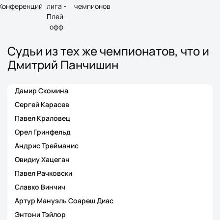
Конференций
лига -
чемпионов
Плей-
офф
Судьи из тех же чемпионатов, что и
Дмитрий Панчишин
Дамир Скомина
Сергей Карасев
Павел Краловец
Орел Гринфельд
Андрис Трейманис
Овидиу Хацеган
Павел Рачковски
Славко Винчич
Артур Мануэль Соареш Диас
Энтони Тэйлор