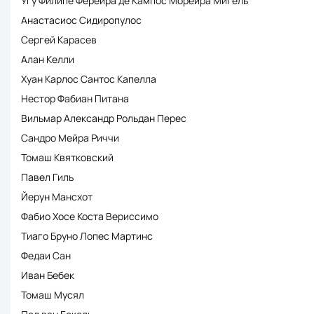
Угу Филипе Ферейра де Кампос Морейра Мигель
Анастасиос Сидиропулос
Сергей Карасев
Алан Келли
Хуан Карлос Сантос Капелла
Нестор Фабиан Питана
Вильмар Александр Рольдан Перес
Сандро Мейра Риччи
Томаш Квятковский
Павел Гиль
Йерун Мансхот
Фабио Хосе Коста Вериссимо
Тиаго Бруно Лопес Мартинс
Федаи Сан
Иван Бебек
Томаш Мусял