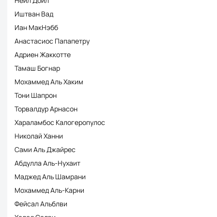
Нейл Дойл
Иштван Вад
Иан МакНэбб
Анастасиос Папапетру
Адриен Жаккотте
Тамаш Богнар
Мохаммед Аль Хаким
Тони Шапрон
Торвалдур Арнасон
Хараламбос Калогеропулос
Николай Ханни
Сами Аль Джайрес
Абдулла Аль-Нухаит
Маджед Аль Шамрани
Мохаммед Аль-Карни
Фейсал Альблви