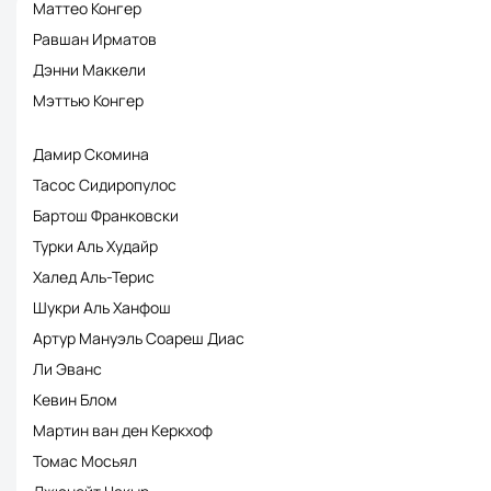
Маттео Конгер
Равшан Ирматов
Дэнни Маккели
Мэттью Конгер
Дамир Скомина
Тасос Сидиропулос
Бартош Франковски
Турки Аль Худайр
Халед Аль-Терис
Шукри Аль Ханфош
Артур Мануэль Соареш Диас
Ли Эванс
Кевин Блом
Мартин ван ден Керкхоф
Томас Мосьял