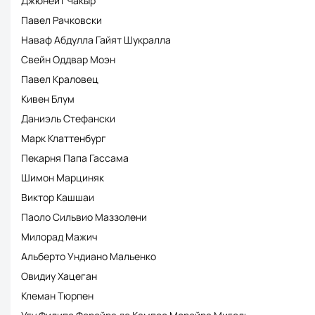
Джюнейт Чакыр
Павел Рачковски
Наваф Абдулла Гайят Шукралла
Свейн Оддвар Моэн
Павел Краловец
Кивен Блум
Даниэль Стефански
Марк Клаттенбург
Пекарня Папа Гассама
Шимон Марциняк
Виктор Кашшаи
Паоло Сильвио Маззолени
Милорад Мажич
Альберто Ундиано Мальенко
Овидиу Хацеган
Клеман Тюрпен