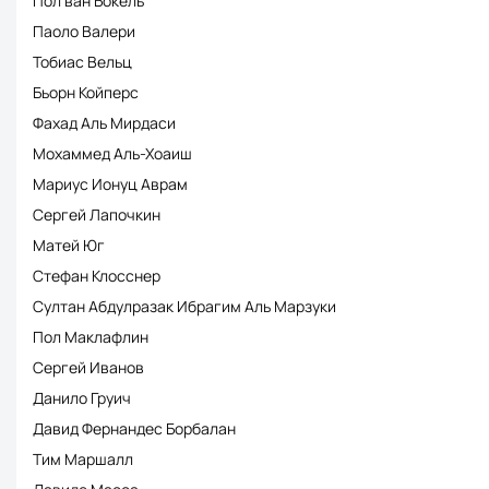
Пол ван Бокель
Паоло Валери
Тобиас Вельц
Бьорн Койперс
Фахад Аль Мирдаси
Мохаммед Аль-Хоаиш
Мариус Ионуц Аврам
Сергей Лапочкин
Матей Юг
Стефан Клосснер
Султан Абдулразак Ибрагим Аль Марзуки
Пол Маклафлин
Сергей Иванов
Данило Груич
Давид Фернандес Борбалан
Тим Маршалл