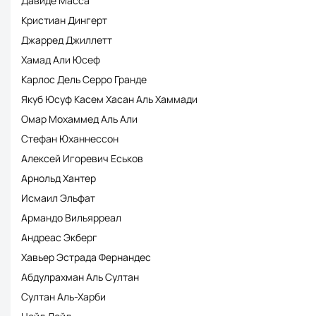
Давиде Масса
Кристиан Дингерт
Джарред Джиллетт
Хамад Али Юсеф
Карлос Дель Серро Гранде
Якуб Юсуф Касем Хасан Аль Хаммади
Омар Мохаммед Аль Али
Стефан Юханнессон
Алексей Игоревич Еськов
Арнольд Хантер
Исмаил Эльфат
Армандо Вильярреал
Андреас Экберг
Хавьер Эстрада Фернандес
Абдулрахман Аль Султан
Султан Аль-Харби