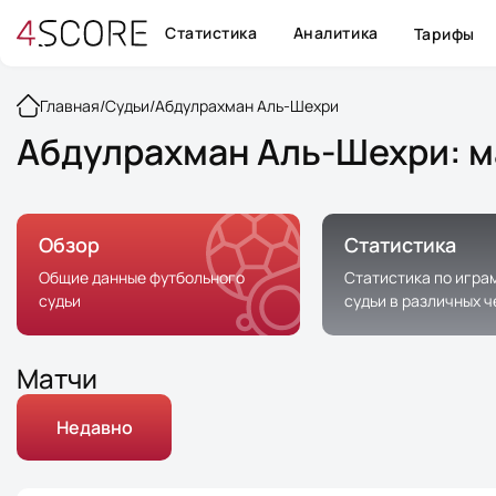
Статистика
Аналитика
Тарифы
Главная
/
Судьи
/
Абдулрахман Аль-Шехри
Абдулрахман Аль-Шехри: м
Обзор
Статистика
Общие данные футбольного
Статистика по игра
судьи
судьи в различных 
Матчи
Недавно