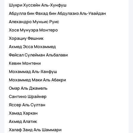
Шукри Хуссейн Аль-Хунфуш
Абдулла бин Фахад бин Абдулазиз Аль-Увайдан
Алехандро Муньис Руис
Хосе Мунуэра Монтеро
Хорациу Фешник
Ахмед Эсса Мохаммед
Фейсал Сулейман Альбалави
Кевин Монтени
Мохаммад Аль-Ханфуш
Мохаммед Маки Аль Абакри
Омар Аль Джамель
Сантино Шрайнер
Яссер Аль Султан
Хамад Харкан
Ахмед Алатик
Халаф Заид Аль Шаммари