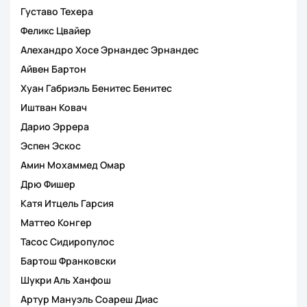
Густаво Техера
Феликс Цвайер
Алехандро Хосе Эрнандес Эрнандес
Айвен Бартон
Хуан Габриэль Бенитес Бенитес
Иштван Ковач
Дарио Эррера
Эспен Эскос
Амин Мохаммед Омар
Дрю Фишер
Катя Итцель Гарсия
Маттео Конгер
Тасос Сидиропулос
Бартош Франковски
Шукри Аль Ханфош
Артур Мануэль Соареш Диас