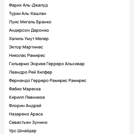
Фарих Аль-Джалуд
Турки Аль-Хашлан
Луис Мигель Бранко
Андерсон Даронко
Халиль Умут Мелер
Эктор Мартинес
Николас Рамирес
Гильермо Энрике Герреро Альсивар
Леандро Рей Хилфер
Фернандо Герреро Рамирес Рамирес
Фабио Мареска
Кирилл Левников
Флорин Андрей
Назарено Араса
Севастьян Зунино
Урс Шнайдер