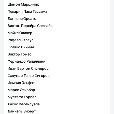
Шимон Марциняк
Пекарня Папа Гассама
Даниэле Орсато
Вилтон Перейра Сампайо
Майкл Оливер
Рафаэль Клаус
Славко Винчич
Виктор Гомес
Фернандо Рапаллини
Иван Бартон Сиснерос
Факундо Тельо Фигероа
Исмаил Эльфат
Марио Эскобар
Мустафа Горбаль
Хесус Валенсуэла
Даниэль Зиберт