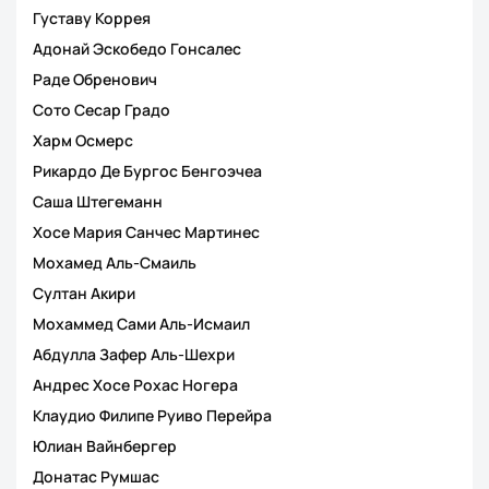
Густаву Коррея
Адонай Эскобедо Гонсалес
Раде Обренович
Сото Сесар Градо
Харм Осмерс
Рикардо Де Бургос Бенгоэчеа
Саша Штегеманн
Хосе Мария Санчес Мартинес
Мохамед Аль-Смаиль
Султан Акири
Мохаммед Сами Аль-Исмаил
Абдулла Зафер Аль-Шехри
Андрес Хосе Рохас Ногера
Клаудио Филипе Руиво Перейра
Юлиан Вайнбергер
Донатас Румшас