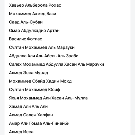
Хавьер Альберола Рохас
Мохаммед Ахмед Вази
Саад Аль-Субаи
Омар Абдулкадир Артан
Василис Фотиас
Султан Мохаммед Аль Марзуки
Абдулла Али Аль Айель Аль Зааби
Салех Мохаммед Абдулла Хасан Аль Марзуки
Ахмед Эсса Мурад
Мохаммед Обейд Хадим Мохд
Султан Мохаммед Юсиф
Яхья Мохаммед Али Хасан Аль-Мулла
Хамад Али Аль Али
Ахмад Салем Халфан
Амар Али Гомаа Аль-Гинейби
Ахмед Исса