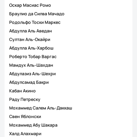
Оскар Масиас Ромо
Браулио да Силва Мачадо
Родольфо Тоски Маркес
Абдулла Аль Аведан
Султан Аль-Окайри
Абдулла Аль-Харбош
Роберто Тобар Варгас
Мамдух Аль-Шахдан
Абдулазиз Аль-Шехри
Абдулсамад Бакри
Кабан Акино
Раду Петреску
Мохаммед Салем Аль-Даккаш
Свен Яблонски
Мохаммед Абу Шакара
Халд Алахмари