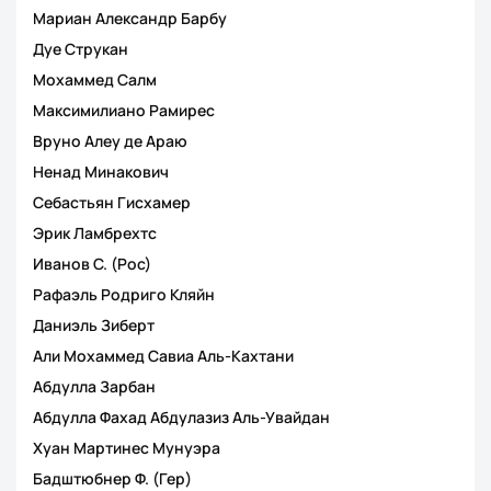
Мариан Александр Барбу
Дуе Струкан
Мохаммед Салм
Максимилиано Рамирес
Вруно Алеу де Араю
Ненад Минакович
Себастьян Гисхамер
Эрик Ламбрехтс
Иванов С. (Рос)
Рафаэль Родриго Кляйн
Даниэль Зиберт
Али Мохаммед Савиа Аль-Кахтани
Абдулла Зарбан
Абдулла Фахад Абдулазиз Аль-Увайдан
Хуан Мартинес Мунуэра
Бадштюбнер Ф. (Гер)