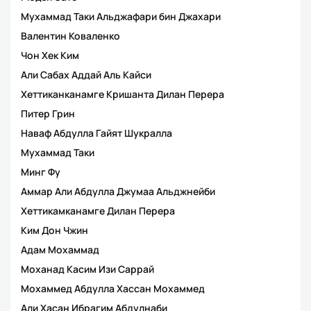
Мухаммад Таки Альджафари бин Джахари
Валентин Коваленко
Чон Хек Ким
Али Сабах Аддай Аль Кайси
Хеттиканканамге Кришанта Дилан Перера
Питер Грин
Наваф Абдулла Гайят Шукралла
Мухаммад Таки
Минг Фу
Аммар Али Абдулла Джумаа Альджнейби
Хеттикамканамге Дилан Перера
Ким Дон Чжин
Адам Мохаммад
Моханад Касим Изи Саррай
Мохаммед Абдулла Хассан Мохаммед
Али Хасан Ибрагим Абдулнаби