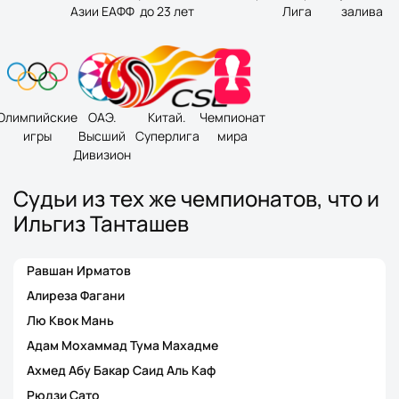
Азии ЕАФФ
до 23 лет
Лига
залива
Олимпийские
ОАЭ.
Китай.
Чемпионат
игры
Высший
Суперлига
мира
Дивизион
Судьи из тех же чемпионатов, что и
Ильгиз Танташев
Равшан Ирматов
Алиреза Фагани
Лю Квок Мань
Адам Мохаммад Тума Махадме
Ахмед Абу Бакар Саид Аль Каф
Рюдзи Сато