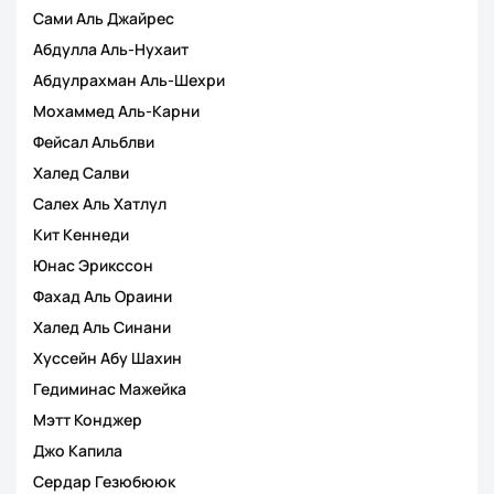
Сами Аль Джайрес
Абдулла Аль-Нухаит
Абдулрахман Аль-Шехри
Мохаммед Аль-Карни
Фейсал Альблви
Халед Салви
Салех Аль Хатлул
Кит Кеннеди
Юнас Эрикссон
Фахад Аль Ораини
Халед Аль Синани
Хуссейн Абу Шахин
Гедиминас Мажейка
Мэтт Конджер
Джо Капила
Сердар Гезюбююк