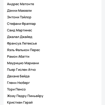
Андрес Матонте
Дэнни Маккели
Энтони Тэйлор
Стефани Фраппар
Саид Мартинес
Джалал Джайед
Франсуа Летексье
Яэль Фалькон Перес
Рамон Абатти
Маурицио Мариани
Пьер Гислен Атчо
Дахане Бейда
Гленн Нюберг
Тори Пенсо
Жоау Педру Пиньейру
Кристиан Гарай