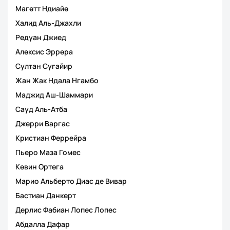
Магетт Ндиайе
Халид Аль-Джахли
Редуан Джиед
Алексис Эррера
Султан Сугайир
Жан Жак Ндала Нгамбо
Маджид Aш-Шаммари
Сауд Аль-Атба
Джерри Варгас
Кристиан Феррейра
Пьеро Маза Гомес
Кевин Ортега
Марио Альберто Диас де Вивар
Бастиан Данкерт
Дерлис Фабиан Лопес Лопес
Абдалла Дафар