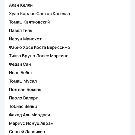
Алан Келли
Хуан Карлос Сантос Капелла
Томаш Квятковский
Павел Гиль
Йерун Мансхот
Фабио Хосе Коста Вериссимо
Тиаго Бруно Лопес Мартинс
Федаи Сан
Иван Бебек
Томаш Мусял
Пол ван Бокель
Паоло Валери
Тобиас Вельц
Фахад Аль Мирдаси
Мариус Ионуц Аврам
Сергей Лапочкин