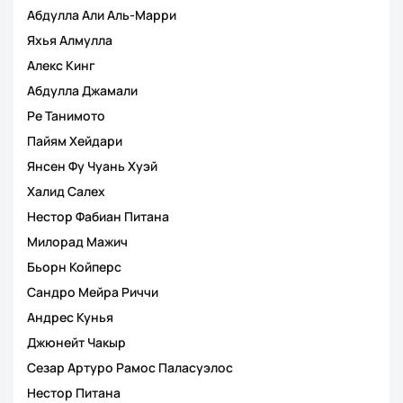
Абдулла Али Аль-Марри
Яхья Алмулла
Алекс Кинг
Абдулла Джамали
Ре Танимото
Пайям Хейдари
Янсен Фу Чуань Хуэй
Халид Салех
Нестор Фабиан Питана
Милорад Мажич
Бьорн Койперс
Сандро Мейра Риччи
Андрес Кунья
Джюнейт Чакыр
Сезар Артуро Рамос Паласуэлос
Нестор Питана