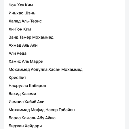
Чон Хек Ким
Иньхао Шэнь
Халед Аль-Терис
Хи-Гон Ким
Заид Тамер Мохаммед
Ахмад Аль Али
Али Реда
Хамис Аль Марри
Мохаммед Абдулла Хасан Мохаммед
Крис Бит
Насрулло Кабиров
Вахид Каземи
Исмаил Хабиб Али
Мохаммад Мофид Насер Габайен
Бараа Камаль Абу Айша
Биджан Хейдари