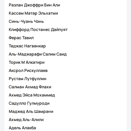
Разлан Джоффри Бин Али
Кассем Матар Эльхатми
Синь-Чуань Чэнь
Клиффорд Постанес Дайпуят
Ферас Тавил
Теджас Нагвенкар
Аль-Маджарафи Салим Саид
Торик М Алкатири
Аксрол Рискуллаев
Рустам Лутфуллин
Салман Ахмад Флахи
Ахмед Эйса Мохаммед
Садулло Гулмуроди
Маджед Аль Шамрани
Ахмед Аль-Алили
Адель Алакба