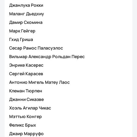
Джанлука Рокки
Маланг Дьедхиу
Дамир Скомина
Марк Гейгер
Гхид Гриша
Сесар Рамос Паласуэлос
Вильмар Александр Рольдан Перес
Энрике Касерес
Сергей Карасев
Антонио Мигель Матеу Лаос
Клеман Тюрпен
Джанни Сиказве
Хоэль Агилар Чикас
Мэттью Конгер
Феликс Брых
Джаир Марруфо