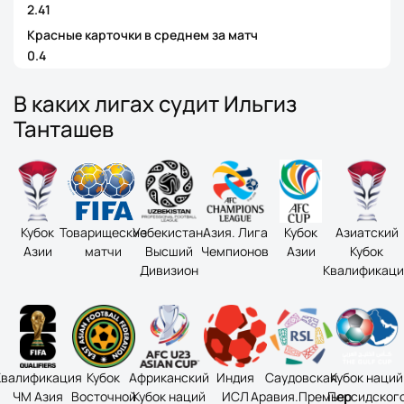
2.41
Красные карточки в среднем за матч
0.4
В каких лигах судит Ильгиз
Танташев
Кубок
Товарищеские
Узбекистан.
Азия. Лига
Кубок
Азиатский
Азии
матчи
Высший
Чемпионов
Азии
Кубок
Дивизион
Квалификаци
Квалификация
Кубок
Африканский
Индия
Саудовская
Кубок наций
ЧМ Азия
Восточной
Кубок наций
ИСЛ
Аравия.Премьер
Персидског