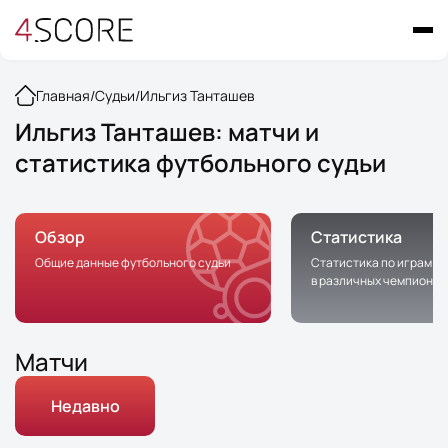
Главная
/
Судьи
/
Ильгиз Танташев
Ильгиз Танташев: матчи и
статистика футбольного судьи
Обзор
Статистика
Общие данные футбольного судьи
Статистика по играм с 
в различных чемпионат
Матчи
Недавно