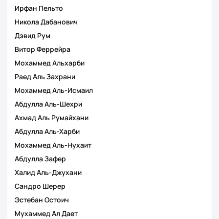
Ирфан Пельто
Никола Дабанович
Дэвид Рум
Витор Феррейра
Мохаммед Альхарби
Раед Аль Захрани
Мохаммед Аль-Исмаил
Абдулла Аль-Шехри
Ахмад Аль Румайхани
Абдулла Аль-Харби
Мохаммед Аль-Нухаит
Абдулла Зафер
Халид Аль-Джухани
Сандро Шерер
Эстебан Остоич
Мухаммед Ал Дает