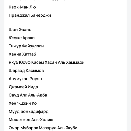
Квок-Ман Лю
Пранджал Банерджи
Шон Эванс
Юсуке Араки
Тимур Файзуллин
Ханна Хаттаб
Якуб Юсуф Касем Хасан Аль Хаммади
Шерзод Касымов
Арумуган Роуэн
Джампей Иида
Сауд Али Аль-Адба
Хенг-Джин Ко
Мууд Боньядифард
Мохаммед Аль-Хоаиш
Омар Мубарак Мазаруа Аль Якуби