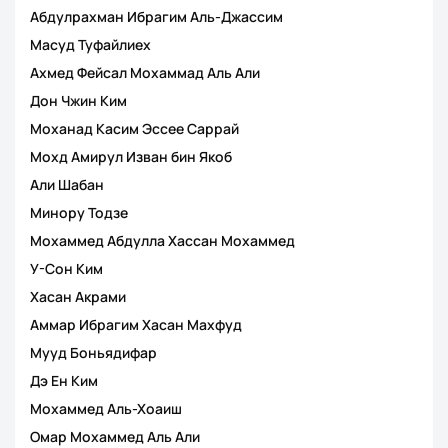
Абдулрахман Ибрагим Аль-Джассим
Масуд Туфайлиех
Ахмед Фейсал Мохаммад Аль Али
Дон Чжин Ким
Моханад Касим Эссее Саррай
Мохд Амирул Изван бин Якоб
Али Шабан
Минору Тодзе
Мохаммед Абдулла Хассан Мохаммед
У-Сон Ким
Хасан Акрами
Аммар Ибрагим Хасан Махфуд
Мууд Боньядифар
Дэ Ен Ким
Мохаммед Аль-Хоаиш
Омар Мохаммед Аль Али