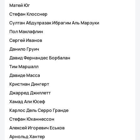
Матей Юг
Стефан Клосснер
Султан Абдулразак Ибрагим Аль Марзуки
Пол Маклафлин
Сергей Иванов
Данило Груич
Давид Фернандес Борбалан
Тим Маршалл
Давиде Масса
Кристиан Дингерт
Джарред Джиллетт
Хамад Али Юсеф
Карлос Дель Серро Гранде
Стефан Юханнессон
Алексей Игоревич Еськов
Арнольд Хантер