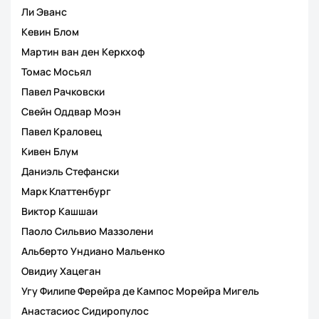
Ли Эванс
Кевин Блом
Мартин ван ден Керкхоф
Томас Мосьял
Павел Рачковски
Свейн Оддвар Моэн
Павел Краловец
Кивен Блум
Даниэль Стефански
Марк Клаттенбург
Виктор Кашшаи
Паоло Сильвио Маззолени
Альберто Ундиано Мальенко
Овидиу Хацеган
Угу Филипе Ферейра де Кампос Морейра Мигель
Анастасиос Сидиропулос