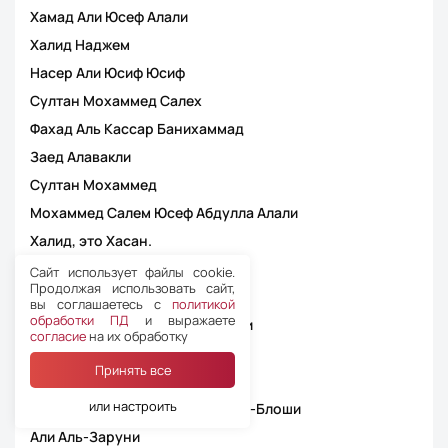
Хамад Али Юсеф Алали
Халид Наджем
Насер Али Юсиф Юсиф
Султан Мохаммед Салех
Фахад Аль Кассар Банихаммад
Заед Алавакли
Султан Мохаммед
Мохаммед Салем Юсеф Абдулла Алали
Халид, это Хасан.
Насер АлАли
Сайт использует файлы cookie.
Продолжая использовать сайт,
Ахмед Хасан Хуссейн Билал
вы соглашаетесь с
политикой
обработки ПД
и выражаете
Мохаммед Абдалла Альхармуди
согласие
на их обработку
Юсиф Аль-Джасмии
Принять все
Наваф Альзейуиди
или настроить
Хасан Али Мохаммед Хасан Аль-Блоши
Али Аль-Заруни