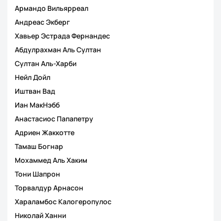
Армандо Вильярреал
Андреас Экберг
Хавьер Эстрада Фернандес
Абдулрахман Аль Султан
Султан Аль-Харби
Нейл Дойл
Иштван Вад
Иан МакНэбб
Анастасиос Папапетру
Адриен Жаккотте
Тамаш Богнар
Мохаммед Аль Хаким
Тони Шапрон
Торвалдур Арнасон
Хараламбос Калогеропулос
Николай Ханни