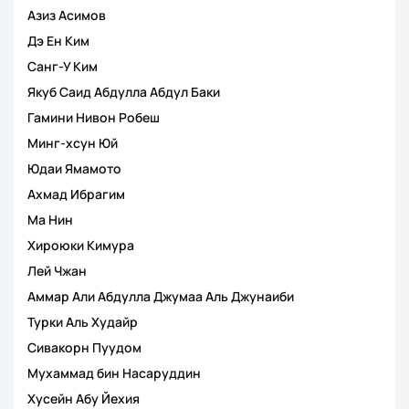
Азиз Асимов
Дэ Ен Ким
Санг-У Ким
Якуб Саид Абдулла Абдул Баки
Гамини Нивон Робеш
Минг-хсун Юй
Юдаи Ямамото
Ахмад Ибрагим
Ма Нин
Хироюки Кимура
Лей Чжан
Аммар Али Абдулла Джумаа Аль Джунаиби
Турки Аль Худайр
Сивакорн Пуудом
Мухаммад бин Насаруддин
Хусейн Абу Йехия