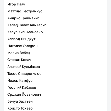
Игор Паяч
Маттиас Гестраниус
Андрис Трейманис
Халед Салех Аль Тарис
Хесус Хиль Мансано
Аллард Линдхут
Николас Уолдрон
Марио Зебец
Стефан Ковач
Алексей Кульбаков
Тасос Сидиропулос
Йохем Камфус
Георгий Кабаков
Срджан Йованович
Бенуа Бастьен
Кристо Тохвер