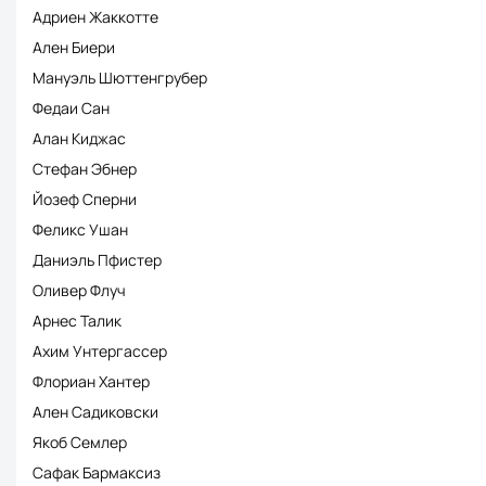
Адриен Жаккотте
Ален Биери
Мануэль Шюттенгрубер
Федаи Сан
Алан Киджас
Стефан Эбнер
Йозеф Сперни
Феликс Ушан
Даниэль Пфистер
Оливер Флуч
Арнес Талик
Ахим Унтергассер
Флориан Хантер
Ален Садиковски
Якоб Семлер
Сафак Бармаксиз