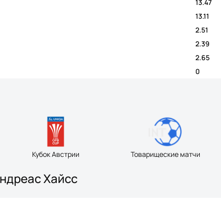
13.47
13.11
2.51
2.39
2.65
0
Кубок Австрии
Товарищеские матчи
Андреас Хайсс