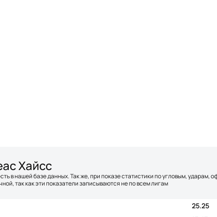
еас Хайсс
сть в нашей базе данных. Так же, при показе статистики по угловым, ударам, 
ной, так как эти показатели записываются не по всем лигам
25.25