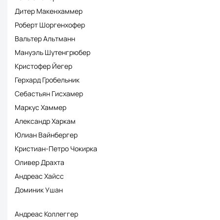
Дитер Макенхаммер
Роберт Шоргенхофер
Вальтер Альтманн
Мануэль Шутенгрюбер
Кристофер Йегер
Герхард Гробельник
Себастьян Гисхамер
Маркус Хаммер
Александр Харкам
Юлиан Вайнбергер
Кристиан-Петро Чокирка
Оливер Драхта
Андреас Хайсс
Доминик Ушан
Андреас Коллеггер