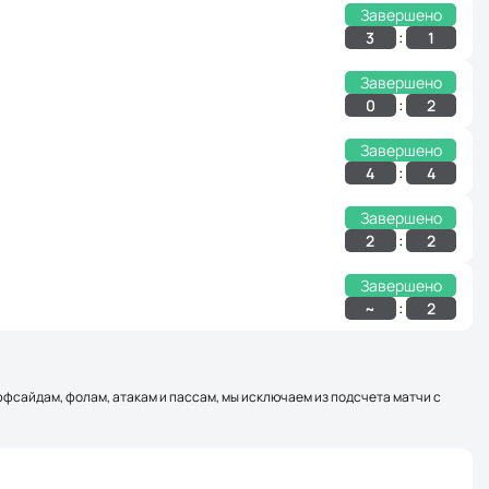
Завершено
:
3
1
Завершено
:
0
2
Завершено
:
4
4
Завершено
:
2
2
Завершено
:
~
2
оффсайдам, фолам, атакам и пассам, мы исключаем из подсчета матчи с