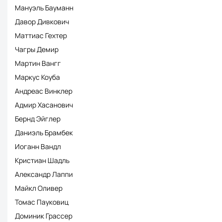
Мануэль Бауманн
Давор Дивкович
Маттиас Гехтер
Чагры Демир
Мартин Вангг
Маркус Коуба
Андреас Винклер
Адмир Хасанович
Бернд Эйглер
Даниэль Брамбек
Иоганн Вандл
Кристиан Шадль
Александр Лаппи
Майкл Оливер
Томас Пауковиц
Доминик Грассер