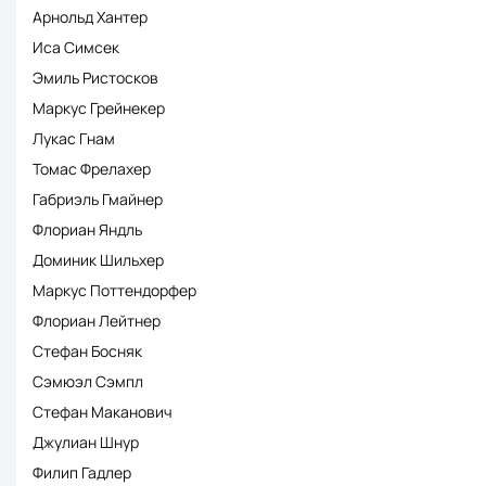
Арнольд Хантер
Иса Симсек
Эмиль Ристосков
Маркус Грейнекер
Лукас Гнам
Томас Фрелахер
Габриэль Гмайнер
Флориан Яндль
Доминик Шильхер
Маркус Поттендорфер
Флориан Лейтнер
Стефан Босняк
Сэмюэл Сэмпл
Стефан Маканович
Джулиан Шнур
Филип Гадлер