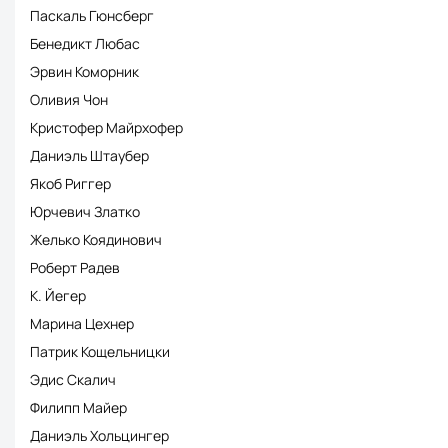
Паскаль Гюнсберг
Бенедикт Любас
Эрвин Коморник
Оливия Чон
Кристофер Майрхофер
Даниэль Штаубер
Якоб Риггер
Юрчевич Златко
Желько Коядинович
Роберт Радев
К. Йегер
Марина Цехнер
Патрик Кощельницки
Эдис Скалич
Филипп Майер
Даниэль Хольцингер