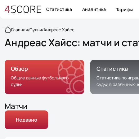
Статистика
Аналитика
Тарифы
Главная
/
Судьи
/
Андреас Хайсс
Андреас Хайсс: матчи и ст
Обзор
Статистика
Общие данные футбольного
Статистика по игра
судьи
судьи в различных 
Матчи
Недавно