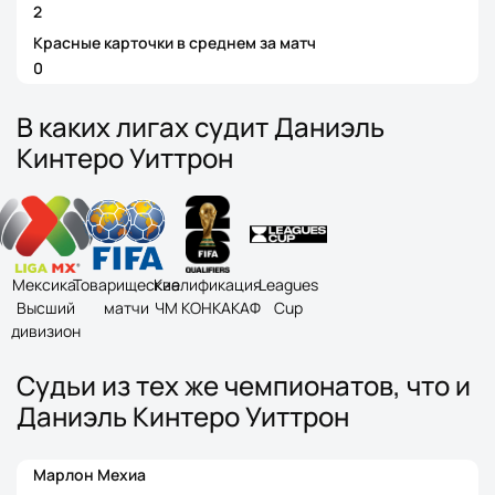
2
Красные карточки в среднем за матч
0
В каких лигах судит Даниэль
Кинтеро Уиттрон
Мексика.
Товарищеские
Квалификация
Leagues
Высший
матчи
ЧМ КОНКАКАФ
Cup
дивизион
Судьи из тех же чемпионатов, что и
Даниэль Кинтеро Уиттрон
Марлон Мехиа