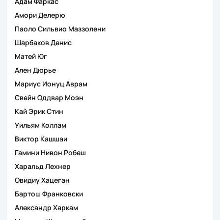
Адам Фаркас
Амори Делерю
Паоло Сильвио Маззолени
Шарбаков Денис
Матей Юг
Ален Дюрье
Мариус Ионуц Аврам
Свейн Оддвар Моэн
Кай Эрик Стин
Уильям Коллам
Виктор Кашшаи
Гамини Нивон Робеш
Харальд Лехнер
Овидиу Хацеган
Бартош Франковски
Александр Харкам