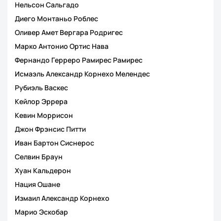
Нельсон Сальгадо
Диего Монтаньо Роблес
Оливер Амет Вергара Родригес
Марко Антонио Ортис Нава
Фернандо Герреро Рамирес Рамирес
Исмаэль Александр Корнехо Мелендес
Рубиэль Васкес
Кейлор Эррера
Кевин Моррисон
Джон Фрэнсис Питти
Иван Бартон Сиснерос
Селвин Браун
Хуан Кальдерон
Нация Ошане
Измаил Александр Корнехо
Марио Эскобар