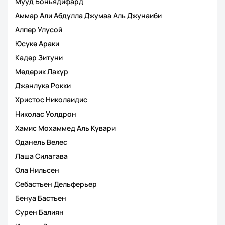
Мууд Боньядифард
Аммар Али Абдулла Джумаа Аль Джунаиби
Алпер Улусой
Юсуке Араки
Кадер Зитуни
Медерик Лакур
Джанлука Рокки
Христос Николаидис
Николас Уолдрон
Хамис Мохаммед Аль Кувари
Оданель Велес
Лаша Силагава
Ола Нильсен
Себастьен Дельферьер
Бенуа Бастьен
Сурен Балиян