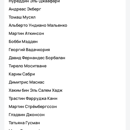
Нуреддин Эль-Джаафари
Андреас Экберг
Томаш Мусял
Альберто Ундиано Мальенко
Мартин Аткинсон
Бобби Мэдден
Георгий Вадачкория
Давид Фернандес Борбалан
Тирело Моситване
Карим Сабри
Димитрис Масиас
Хаким бин Эль Салем Хадж
Трастин Фарруджа Канн
Мартин Стрёмбергссон
Глэдвин Джонсон
Татьяна Гусман