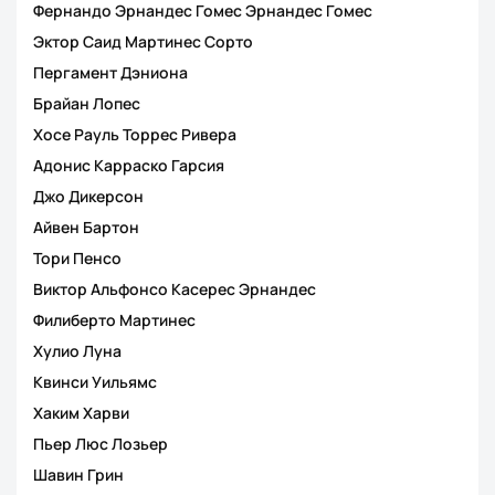
Фернандо Эрнандес Гомес Эрнандес Гомес
Эктор Саид Мартинес Сорто
Пергамент Дэниона
Брайан Лопес
Хосе Рауль Торрес Ривера
Адонис Карраско Гарсия
Джо Дикерсон
Айвен Бартон
Тори Пенсо
Виктор Альфонсо Касерес Эрнандес
Филиберто Мартинес
Хулио Луна
Квинси Уильямс
Хаким Харви
Пьер Люс Лозьер
Шавин Грин