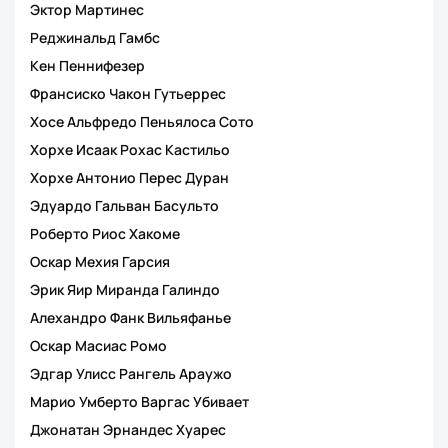
Эктор Мартинес
Реджинальд Гамбс
Кен Пеннифезер
Франсиско Чакон Гутьеррес
Хосе Альфредо Пеньялоса Сото
Хорхе Исаак Рохас Кастильо
Хорхе Антонио Перес Дуран
Эдуардо Гальван Басульто
Роберто Риос Хакоме
Оскар Мехия Гарсия
Эрик Яир Миранда Галиндо
Алехандро Фанк Вильяфанье
Оскар Масиас Ромо
Эдгар Улисс Рангель Араужо
Марио Умберто Варгас Убивает
Джонатан Эрнандес Хуарес