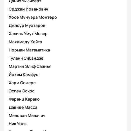
Даниэль Зиберт
Срджан Йованович
Хосе Мунуэра Монтеро
Джасур Мухтаров
Халиль Умут Мелер
Махамаду Кейта
Норман Математика
Тулани Сибандзе
Мартин Элиф Саанья
Йохем Камфус
Харм Осмерс
Эспен Эскос
Ференц Карако
Давиде Масса
Милован Милачич
Ник Уолш