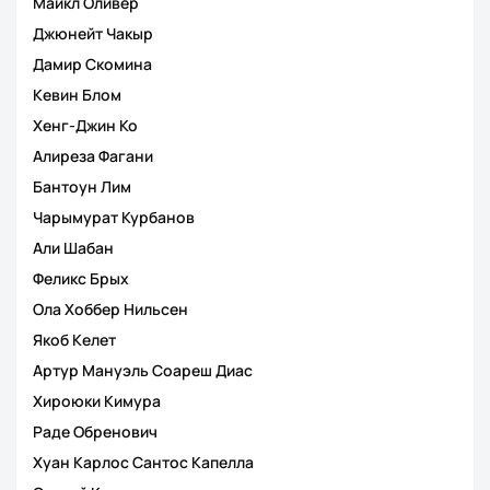
Майкл Оливер
Джюнейт Чакыр
Дамир Скомина
Кевин Блом
Хенг-Джин Ко
Алиреза Фагани
Бантоун Лим
Чарымурат Курбанов
Али Шабан
Феликс Брых
Ола Хоббер Нильсен
Якоб Келет
Артур Мануэль Соареш Диас
Хироюки Кимура
Раде Обренович
Хуан Карлос Сантос Капелла