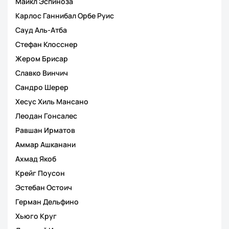
Майкл Эспиноза
Карлос Ганнибал Орбе Руис
Сауд Аль-Атба
Стефан Клосснер
Жером Брисар
Славко Винчич
Сандро Шерер
Хесус Хиль Мансано
Леодан Гонсалес
Равшан Ирматов
Аммар Ашканани
Ахмад Якоб
Крейг Поусон
Эстебан Остоич
Герман Дельфино
Хьюго Круг