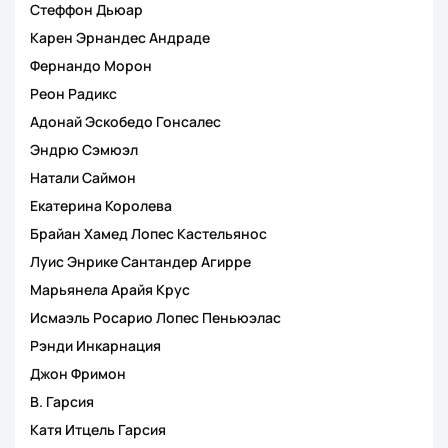
Стеффон Дьюар
Карен Эрнандес Андраде
Фернандо Морон
Реон Радикс
Адонай Эскобедо Гонсалес
Эндрю Сэмюэл
Натали Саймон
Екатерина Королева
Брайан Хамед Лопес Кастельянос
Луис Энрике Сантандер Агирре
Марьянела Арайя Крус
Исмаэль Росарио Лопес Пеньюэлас
Рэнди Инкарнация
Джон Фримон
В. Гарсия
Катя Итцель Гарсия