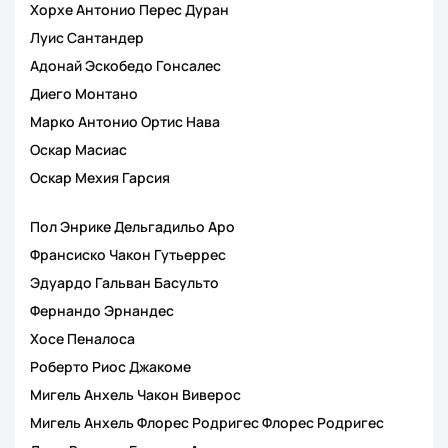
Хорхе Антонио Перес Дуран
Луис Сантандер
Адонай Эскобедо Гонсалес
Диего Монтано
Марко Антонио Ортис Нава
Оскар Масиас
Оскар Мехия Гарсия
Пол Энрике Дельгадильо Аро
Франсиско Чакон Гутьеррес
Эдуардо Гальван Басульто
Фернандо Эрнандес
Хосе Пеналоса
Роберто Риос Джакоме
Мигель Анхель Чакон Виверос
Мигель Анхель Флорес Родригес Флорес Родригес