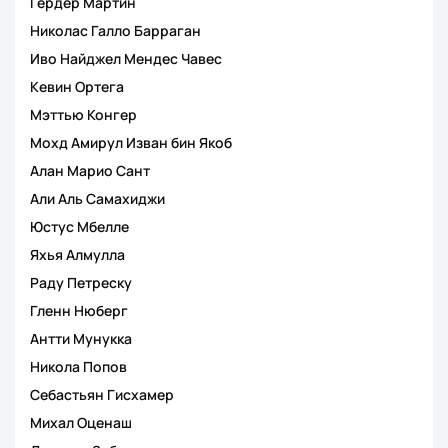
Гердер Мартин
Николас Галло Барраган
Иво Найджел Мендес Чавес
Кевин Ортега
Мэттью Конгер
Мохд Амирул Изван бин Якоб
Алан Марио Сант
Али Аль Самахиджи
Юстус Мбелле
Яхья Алмулла
Раду Петреску
Гленн Нюберг
Антти Мунукка
Никола Попов
Себастьян Гисхамер
Михал Оценаш