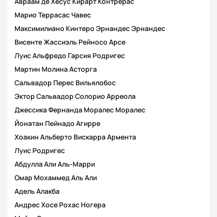
Авраам де Хесус Кирарт Контрерас
Марио Террасас Чавес
Максимилиано Кинтеро Эрнандес Эрнандес
Висенте Жассиэль Рейносо Арсе
Луис Альфредо Гарсия Родригес
Мартин Молина Асторга
Сальвадор Перес Вильялобос
Эктор Сальвадор Солорио Арреола
Джессика Фернанда Моралес Моралес
Йонатан Пейнадо Агирре
Хоакин Альберто Вискарра Армента
Луис Родригес
Абдулла Али Аль-Марри
Омар Мохаммед Аль Али
Адель Алакба
Андрес Хосе Рохас Ногера