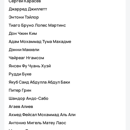
Сергей Карасев
Джарред Джиллетт
Энтони Тэйлор
Тиаго Бруно Лопес Мартинс
Дон Чжин Ким
Адам Мохаммад Тума Махадме
Дэнни Маккели
Чайреаг Нгамсом
Янсен Фу Чуань Хуэй
Рудди Буке
Якуб Саид Абдулла Абдул Баки
Питер Грин
Шандор Андо-Сабо
Агаев Алиев
Ахмед Фейсал Мохаммад Аль Али
Антонио Мигель Матеу Лаос