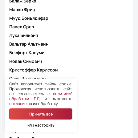
Балаж Берке
Марко Фриц
Мууд Боньядифар
Павел Орел
Лука Бильбия
Вальтер Альтманн
Бесфорт Касуми
Новак Симович
Кристоффер Карлссон
Саша Штегеманн
Сайт использует файлы cookie.
Шимон Марциняк
Продолжая использовать сайт,
вы соглашаетесь с
политикой
Йорген Даугбьерг Бурхардт
обработки ПД
и выражаете
согласие
на их обработку
Кристо Тохвер
Харис Кальянац
Принять все
Бабакар Сарр
или настроить
Ибрагим Мутаз