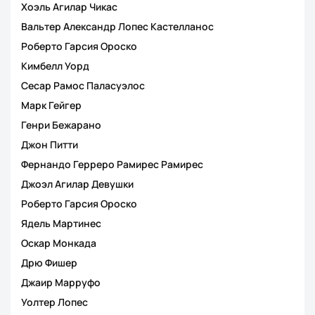
Хоэль Агилар Чикас
Вальтер Александр Лопес Кастелланос
Роберто Гарсия Ороско
Кимбелл Уорд
Сесар Рамос Паласуэлос
Марк Гейгер
Генри Бежарано
Джон Питти
Фернандо Герреро Рамирес Рамирес
Джоэл Агилар Девушки
Роберто Гарсия Ороско
Ядель Мартинес
Оскар Монкада
Дрю Фишер
Джаир Марруфо
Уолтер Лопес