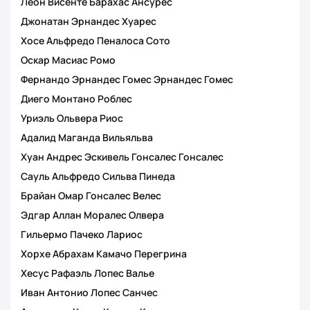
Леон Висенте Барахас Ансурес
Джонатан Эрнандес Хуарес
Хосе Альфредо Пеналоса Сото
Оскар Масиас Ромо
Фернандо Эрнандес Гомес Эрнандес Гомес
Диего Монтано Роблес
Уриэль Ольвера Риос
Адалид Маганда Вильяльва
Хуан Андрес Эскивель Гонсалес Гонсалес
Сауль Альфредо Сильва Пинеда
Брайан Омар Гонсалес Велес
Эдгар Аллан Моралес Олвера
Гильермо Пачеко Лариос
Хорхе Абрахам Камачо Перегрина
Хесус Рафаэль Лопес Валье
Иван Антонио Лопес Санчес