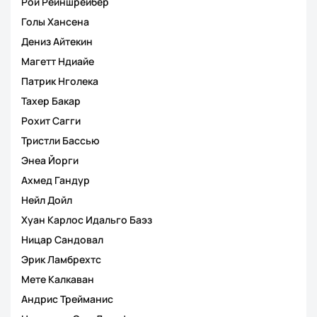
Рой Рейншрейбер
Голы Хансена
Дениз Айтекин
Магетт Ндиайе
Патрик Нголека
Тахер Бакар
Рохит Сагги
Тристли Бассью
Энеа Йорги
Ахмед Гандур
Нейл Дойл
Хуан Карлос Идальго Баэз
Ницар Сандовал
Эрик Ламбрехтс
Мете Калкаван
Андрис Трейманис