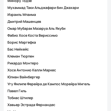
Минору Тодзе
Мухаммад Таки Альджафари бин Джахари
Израиль Мпаима
Дмитрий Машенцев
Омар Мубарак Мазаруа Аль Якуби
Фабио Хосе Коста Вериссимо
Борис Маргефка
Бас Нейхейс
Клеман Тюрпен
Рикардо Монтеро
Хосе Антонио Келли Маркес
Юлиан Вайнбергер
Угу Филипе Ферейра де Кампос Морейра Мигель
Павел Гиль
Тобиас Штилер
Хавьер Эстрада Фернандес