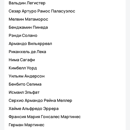
Вальдин Легистер
Сезар Артуро Рамос Паласуэлос
Мелвин Матаморос
Бенджамин Пинеда
Рэнди Солано
Армандо Вильярреал
Риканхель де Лека
Нима Сагафи
Кимбелл Уорд
Уильям Андерсон
Бенбито Селима
Исмаил Эльфат
Серхио Армандо Рейна Меллер
Хайме Альфредо Эррера
Франсия Мария Гонсалес Мартинес
Герман Мартинес