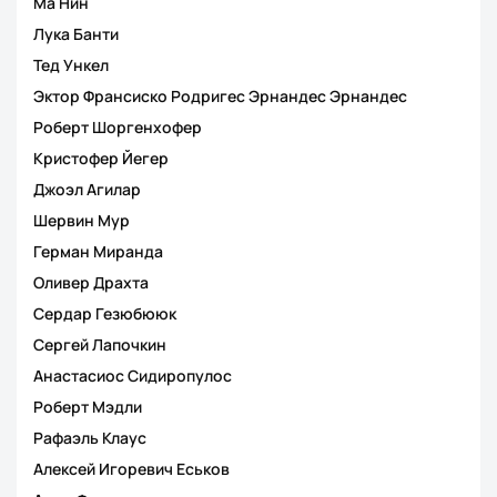
Ма Нин
Лука Банти
Тед Ункел
Эктор Франсиско Родригес Эрнандес Эрнандес
Роберт Шоргенхофер
Кристофер Йегер
Джоэл Агилар
Шервин Мур
Герман Миранда
Оливер Драхта
Сердар Гезюбююк
Сергей Лапочкин
Анастасиос Сидиропулос
Роберт Мэдли
Рафаэль Клаус
Алексей Игоревич Еськов