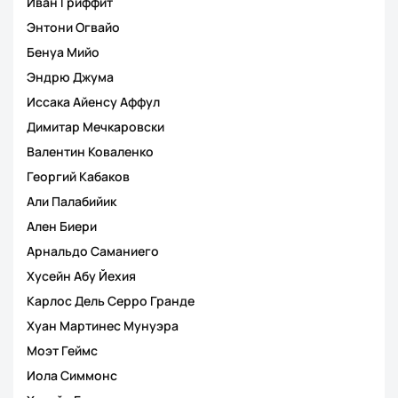
Иван Гриффит
Энтони Огвайо
Бенуа Мийо
Эндрю Джума
Иссака Айенсу Аффул
Димитар Мечкаровски
Валентин Коваленко
Георгий Кабаков
Али Палабийик
Ален Биери
Арнальдо Саманиего
Хусейн Абу Йехия
Карлос Дель Серро Гранде
Хуан Мартинес Мунуэра
Моэт Геймс
Иола Симмонс