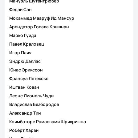
Мануэль Шутенгрюбер
Федаи Сан
Мохаммед Мааруф Ид Мансур
Арендатор Гопала Кришнан
Марко Гуида
Павел Краловец
Игор Паяч
Эндрю Даллас
Юнас Эрикссон
Франсуа Летексье
Иштван Ковач
Леонс Лионель Чуди
Владислав Безбородов
Александр Тин
Коимбаторе Рамасвами Шрикришна
Роберт Харви