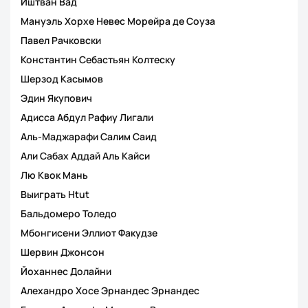
Иштван Вад
Мануэль Хорхе Невес Морейра де Соуза
Павел Рачковски
Константин Себастьян Колтеску
Шерзод Касымов
Эдин Якупович
Адисса Абдул Рафиу Лигали
Аль-Маджарафи Салим Саид
Али Сабах Аддай Аль Кайси
Лю Квок Мань
Выиграть Htut
Бальдомеро Толедо
Мбонгисени Эллиот Факудзе
Шервин Джонсон
Йоханнес Долайни
Алехандро Хосе Эрнандес Эрнандес