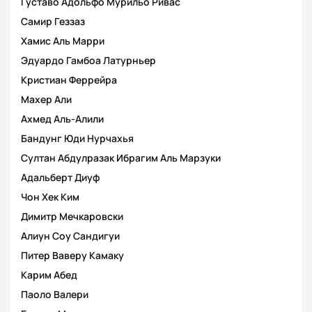
Густаво Адольфо Мурильо Ривас
Самир Геззаз
Хамис Аль Марри
Эдуардо Гамбоа Латурньер
Кристиан Феррейра
Махер Али
Ахмед Аль-Алили
Бандунг Юди Нурчахья
Султан Абдулразак Ибрагим Аль Марзуки
Адальберт Диуф
Чон Хек Ким
Димитр Мечкаровски
Алиун Соу Сандигуи
Питер Ваверу Камаку
Карим Абед
Паоло Валери