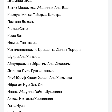
Джампей Иида
Ватик Мохаммед Абдаллах Аль-Бааг
Карлуш Мигел Таборда Шистра
Пол ван Бокель
Рюдзи Сато
Крис Бит
Ильгиз Танташев
Хеттиканканамге Кришанта Дилан Перера
Шукри Аль Ханфош
Абдулрахман Ибрагим Аль-Джассим
Джиндо Луис Гуннанданде
Якуб Юсуф Касем Хасан Аль Хаммади
Ибрагим Нур Эль Дин
Наваф Абдулла Гайят Шукралла
Ахмад Имтехаз Хираллалл
Генц Нуза