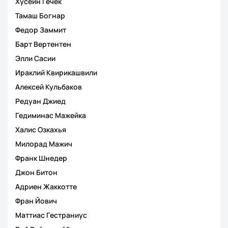
Хусейн Гечек
Тамаш Богнар
Федор Заммит
Барт Вертентен
Элли Сасии
Ираклий Квирикашвили
Алексей Кульбаков
Редуан Джиед
Гедиминас Мажейка
Халис Озкахья
Милорад Мажич
Франк Шнедер
Джон Битон
Адриен Жаккотте
Фран Йович
Маттиас Гестраниус