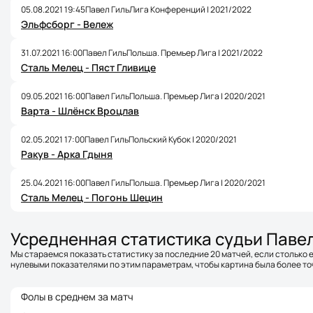
05.08.2021 19:45
Павел Гиль
Лига Конференций | 2021/2022
Эльфсборг - Вележ
31.07.2021 16:00
Павел Гиль
Польша. Премьер Лига | 2021/2022
Сталь Мелец - Пяст Гливице
09.05.2021 16:00
Павел Гиль
Польша. Премьер Лига | 2020/2021
Варта - Шлёнск Вроцлав
02.05.2021 17:00
Павел Гиль
Польский Кубок | 2020/2021
Ракув - Арка Гдыня
25.04.2021 16:00
Павел Гиль
Польша. Премьер Лига | 2020/2021
Сталь Мелец - Погонь Шецин
Усредненная статистика судьи Паве
Мы стараемся показать статистику за последние 20 матчей, если столько е
нулевыми показателями по этим параметрам, чтобы картина была более точ
Фолы в среднем за матч