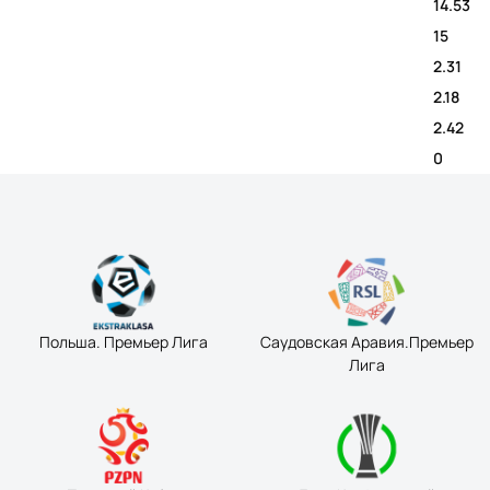
14.53
15
2.31
2.18
2.42
0
Польша. Премьер Лига
Саудовская Аравия.Премьер
Лига