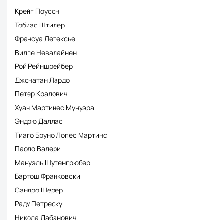
Крейг Поусон
Тобиас Штилер
Франсуа Летексье
Вилле Невалайнен
Рой Рейншрейбер
Джонатан Лардо
Петер Кралович
Хуан Мартинес Мунуэра
Эндрю Даллас
Тиаго Бруно Лопес Мартинс
Паоло Валери
Мануэль Шутенгрюбер
Бартош Франковски
Сандро Шерер
Раду Петреску
Никола Дабанович