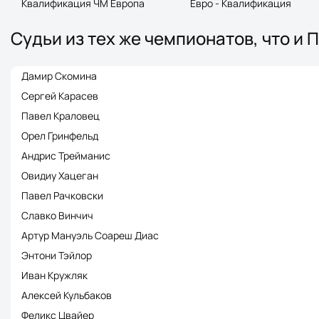
Квалификация ЧМ Европа
Евро - Квалификация
Судьи из тех же чемпионатов, что и 
Дамир Скомина
Сергей Карасев
Павел Краловец
Орел Гринфельд
Андрис Трейманис
Овидиу Хацеган
Павел Рачковски
Славко Винчич
Артур Мануэль Соареш Диас
Энтони Тэйлор
Иван Кружляк
Алексей Кульбаков
Феликс Цвайер