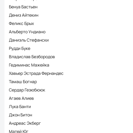
Бенуа Бастьен
Дениз Айтекин
Феликс Брых
Альберто Ундиано
Даниэль Стефански
Рудди Буке
Владислав Безбородов
Гедиминас Мажейка
Хавьер Эстрада Фернандес
Тамаш Богнар
Сердар Гезюбююк
Агаев Алиев
Лука Банти
Джон Битон
Андреас Экберг
Матей Юг