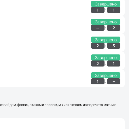
Завершено
:
1
1
Завершено
:
~
2
Завершено
:
2
3
Завершено
:
2
1
Завершено
:
1
~
оффсайдам, фолам, атакам и пассам, мы исключаем из подсчета матчи с