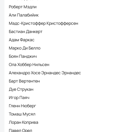
Роберт Мэдли
Али Палабийик
Мадс-Кристоффер Кристофферсен
Бастиан Данкерт
Адам Фаркас
Марко Ди Белло
Боян Панджич
Ола Хоббер Нильсен
Алехандро Хосе Эрнандес Эрнандес
Барт Вертентен
Дуе Струкан
Игор Паяч
Гленн Нюберг
Томаш Мусял
Лоран Коприва
Павел Орел