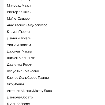
Милорад Мажич
Виктор Кашшаи
Майкл Оливер
Анастасиос Сидиропулос
Клеман Тюрпен
Дэнни Маккели
Уильям Коллам
Джюнейт Чакыр
Шимон Марциняк
Джанлука Рокки
Хесус Хиль Мансано
Карлос Дель Серро Гранде
Якоб Келет
Антонио Мигель Матеу Лаос
Даниэле Орсато
Бьорн Койперс