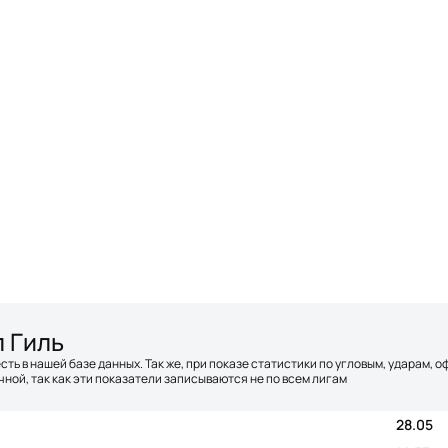
л Гиль
сть в нашей базе данных. Так же, при показе статистики по угловым, ударам, 
ной, так как эти показатели записываются не по всем лигам
28.05