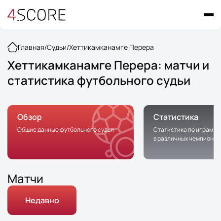
Главная
/
Судьи
/
Хеттикамканамге Перера
Хеттикамканамге Перера: матчи и
статистика футбольного судьи
Обзор
Статистика
Общие данные футбольного судьи
Статистика по играм с 
в различных чемпионат
Матчи
Недавно