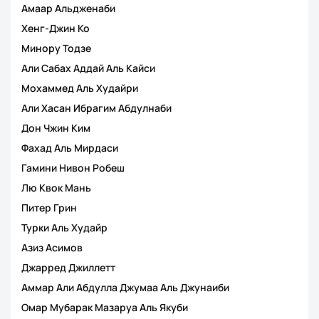
Амаар Альдженаби
Хенг-Джин Ко
Минору Тодзе
Али Сабах Аддай Аль Кайси
Мохаммед Аль Худайри
Али Хасан Ибрагим Абдулнаби
Дон Чжин Ким
Фахад Аль Мирдаси
Гамини Нивон Робеш
Лю Квок Мань
Питер Грин
Турки Аль Худайр
Азиз Асимов
Джарред Джиллетт
Аммар Али Абдулла Джумаа Аль Джунаиби
Омар Мубарак Мазаруа Аль Якуби