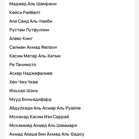
Маджед Аль Шамрани
Кейси Райбелт
Али Саид Аль-Накби
Рустам Лутфуллин
Алекс Кинг
Салман Ахмад Фалахи
Касим Матар Аль-Хатми
Ре Танимото
Аскер Наджафалиев
Хен Чжэ Чхве
Иньхао Шэнь
Мууд Боньядифард
Абдулхади Аль Асмар Аль Руайле
Моханад Касим Изи Саррай
Мохаммед Ахмед Аль Шаммари
Ахмад Акаша бин Ахмад Аль-Бадоу