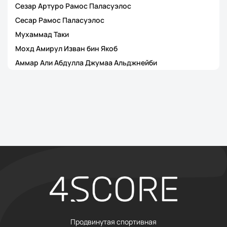
Сезар Артуро Рамос Паласуэлос
Сесар Рамос Паласуэлос
Мухаммад Таки
Мохд Амирул Изван бин Якоб
Аммар Али Абдулла Джумаа Альджнейби
Продвинутая спортивная