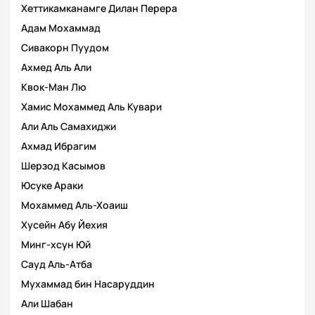
Хеттикамканамге Дилан Перера
Адам Мохаммад
Сивакорн Пуудом
Ахмед Аль Али
Квок-Ман Лю
Хамис Мохаммед Аль Кувари
Али Аль Самахиджи
Ахмад Ибрагим
Шерзод Касымов
Юсуке Араки
Мохаммед Аль-Хоаиш
Хусейн Абу Йехия
Минг-хсун Юй
Сауд Аль-Атба
Мухаммад бин Насаруддин
Али Шабан