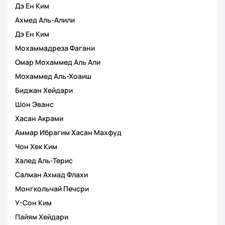
Дэ Ен Ким
Ахмед Аль-Алили
Дэ Ен Ким
Мохаммадреза Фагани
Омар Мохаммед Аль Али
Мохаммед Аль-Хоаиш
Биджан Хейдари
Шон Эванс
Хасан Акрами
Аммар Ибрагим Хасан Махфуд
Чон Хек Ким
Халед Аль-Терис
Салман Ахмад Флахи
Монгкольчай Печсри
У-Сон Ким
Пайям Хейдари