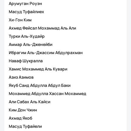
Арумуган Роуэн
Масуд Туфайлиех
Хи-Гон Ким
Ахмед Фейсал Мохаммад Аль Али
Турки Аль-Худайр
Аммар Аль-Дженейби
Ибрагим Аль-Джассим Абдулрахман
Наваф Шукралла
Хамис Мохаммед Аль Кувари
Азиз Азимов
Якуб Саид Абдулла Абдул Баки
Мохаммед Абдулла Хассан Мохаммед
Али Сабах Аль Кайси
Ким Дон Чжин
Ахмад Якоб
Масуд Туфайели