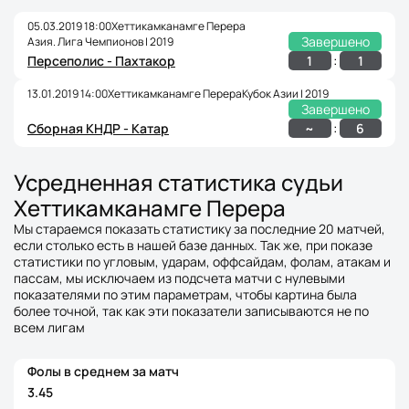
05.03.2019 18:00
Хеттикамканамге Перера
Завершено
Азия. Лига Чемпионов | 2019
:
1
1
Персеполис - Пахтакор
13.01.2019 14:00
Хеттикамканамге Перера
Кубок Азии | 2019
Завершено
:
~
6
Сборная КНДР - Катар
Усредненная статистика судьи
Хеттикамканамге Перера
Мы стараемся показать статистику за последние 20 матчей,
если столько есть в нашей базе данных. Так же, при показе
статистики по угловым, ударам, оффсайдам, фолам, атакам и
пассам, мы исключаем из подсчета матчи с нулевыми
показателями по этим параметрам, чтобы картина была
более точной, так как эти показатели записываются не по
всем лигам
Фолы в среднем за матч
3.45