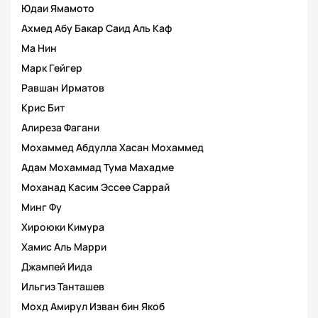
Юдаи Ямамото
Ахмед Абу Бакар Саид Аль Каф
Ма Нин
Марк Гейгер
Равшан Ирматов
Крис Бит
Алиреза Фагани
Мохаммед Абдулла Хасан Мохаммед
Адам Мохаммад Тума Махадме
Моханад Касим Эссее Саррай
Минг Фу
Хироюки Кимура
Хамис Аль Марри
Джампей Иида
Ильгиз Танташев
Мохд Амирул Изван бин Якоб