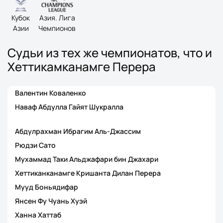
Кубок
Азия. Лига
Азии
Чемпионов
Судьи из тех же чемпионатов, что и
Хеттикамканамге Перера
Валентин Коваленко
Наваф Абдулла Гайят Шукралла
Абдулрахман Ибрагим Аль-Джассим
Рюдзи Сато
Мухаммад Таки Альджафари бин Джахари
Хеттиканканамге Кришанта Дилан Перера
Мууд Боньядифар
Янсен Фу Чуань Хуэй
Ханна Хаттаб