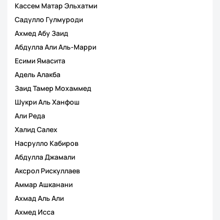
Кассем Матар Эльхатми
Садулло Гулмуроди
Ахмед Абу Заид
Абдулла Али Аль-Марри
Есими Ямасита
Адель Алакба
Заид Тамер Мохаммед
Шукри Аль Ханфош
Али Реда
Халид Салех
Насрулло Кабиров
Абдулла Джамали
Аксрол Рискуллаев
Аммар Ашканани
Ахмад Аль Али
Ахмед Исса