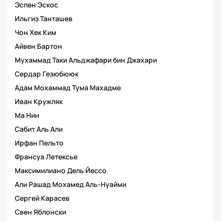
Эспен Эскос
Ильгиз Танташев
Чон Хек Ким
Айвен Бартон
Мухаммад Таки Альджафари бин Джахари
Сердар Гезюбююк
Адам Мохаммад Тума Махадме
Иван Кружляк
Ма Нин
Сабит Аль Али
Ирфан Пельто
Франсуа Летексье
Максимилиано Дель Йессо
Али Рашад Мохамед Аль-Нуайми
Сергей Карасев
Свен Яблонски