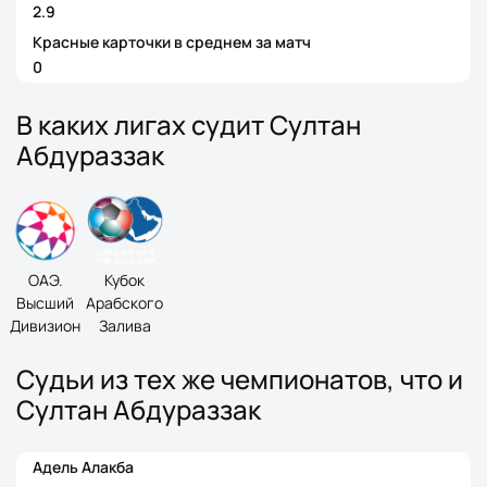
2.9
Красные карточки в среднем за матч
0
В каких лигах судит Султан
Абдураззак
ОАЭ.
Кубок
Высший
Арабского
Дивизион
Залива
Судьи из тех же чемпионатов, что и
Султан Абдураззак
Адель Алакба