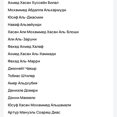
Ахмед Хасан Хуссейн Билал
Мохаммед Абдалла Альхармуди
Юсиф Аль-Джасмии
Наваф Альзейуиди
Хасан Али Мохаммед Хасан Аль-Блоши
Али Аль-Заруни
Фахед Ахмед Халаф
Ахмед Хасан Аль-Хаммади
Фахад Аль-Марри
Джюнейт Чакыр
Тобиас Штилер
Амер Альдхубия
Даниэле Довери
Дэнни Маккели
Юсуф Хасан Мохаммед Альшамали
Артур Мануэль Соареш Диас