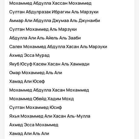
Мохаммед Абдулла Хассан Мохаммед
Султан Абдулразак Ибрагим Аль Марзуки
Аммар Али Абдулла Джумаа Аль Джунаиби
Султан Мохаммед Аль Марзуки
Абдулла Али Аль Айель Аль Зааби
Салех Мохаммед Абдулла Хасан Аль Марзуки
Ахмед Эсса Мурад
Якуб Юсуф Касем Хасан Аль Хаммади
Омар Мохаммед Аль Али
Хамад Али Юсеф
Мохаммед Абдулла Хасан Мохаммед
Мохаммед Обейд Хадим Мохд
Султан Мохаммед Юсиф
Яхья Мохаммед Али Хасан Аль-Мулла
Ахмед Эсса Мохаммед
Хамад Али Аль Али