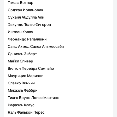
Тамаш Богнар
Срджан Йованович
Сухайл Абдулла Али
Факундо Тельо Фигероа
Иштван Ковач
Фернандо Рапаллини
Саиф Ахмед Салех Альмессаби
Даниэль Зиберт
Майкл Оливер
Вилтон Перейра Сампайо
Маурицио Мариани
Славко Винчич
Микаэль Фаббри
Тиаго Бруно Лопес Мартинс
Рафаэль Клаус
Яэль Фалькон Перес