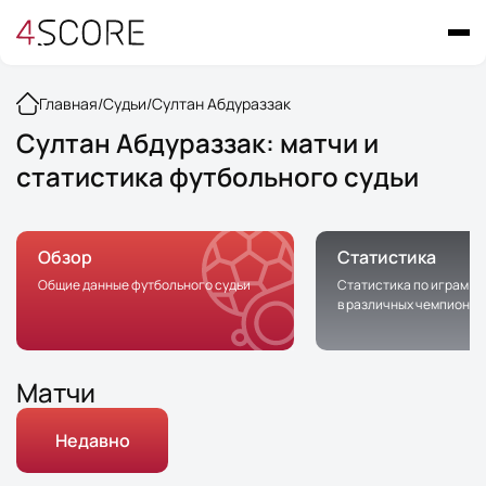
Главная
/
Судьи
/
Султан Абдураззак
Султан Абдураззак: матчи и
статистика футбольного судьи
Обзор
Статистика
Общие данные футбольного судьи
Статистика по играм с 
в различных чемпионат
Матчи
Недавно