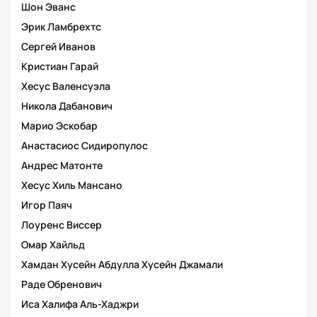
Шон Эванс
Эрик Ламбрехтс
Сергей Иванов
Кристиан Гарай
Хесус Валенсуэла
Никола Дабанович
Марио Эскобар
Анастасиос Сидиропулос
Андрес Матонте
Хесус Хиль Мансано
Игор Паяч
Лоуренс Виссер
Омар Хайльд
Хамдан Хусейн Абдулла Хусейн Джамали
Раде Обренович
Иса Халифа Аль-Хаджри