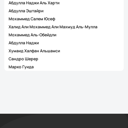
Абдулла Наджи Аль Харти
Абдулла Эштайри
Мохаммед Салем Юсеф
Халид Али Мохаммед Али Махмуд Аль-Мулла
Мохаммед Аль-Обейдли
Абдулла Наджи
Хумаид Халфан Альшамси
Сандро Шерер
Марко Гуида