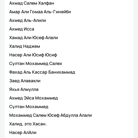
Ахмад Салем Халфан
Амар Али Гомаа Аль-Гинейби
Ахмед Аль-Алили
Ахмед Исса
Хамад Али Юсеф Алали
Халид Наджем
Насер Али Юсиф Юсиф
Султан Мохаммед Салех
Фахад Аль Кассар Банихаммад
Заед Алавакли
Яхья Алмулла
Ахмед Эйса Мохаммед
Султан Мохаммед
Мохаммед Салем Юсеф Абдулла Алали
Халид, это Хасан.
Насер АлАли