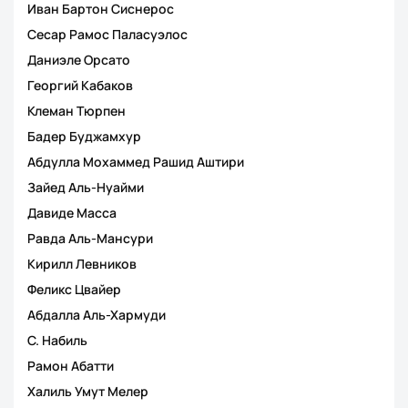
Иван Бартон Сиснерос
Сесар Рамос Паласуэлос
Даниэле Орсато
Георгий Кабаков
Клеман Тюрпен
Бадер Буджамхур
Абдулла Мохаммед Рашид Аштири
Зайед Аль-Нуайми
Давиде Масса
Равда Аль-Мансури
Кирилл Левников
Феликс Цвайер
Абдалла Аль-Хармуди
С. Набиль
Рамон Абатти
Халиль Умут Мелер