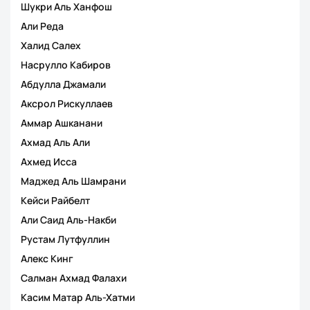
Шукри Аль Ханфош
Али Реда
Халид Салех
Насрулло Кабиров
Абдулла Джамали
Аксрол Рискуллаев
Аммар Ашканани
Ахмад Аль Али
Ахмед Исса
Маджед Аль Шамрани
Кейси Райбелт
Али Саид Аль-Накби
Рустам Лутфуллин
Алекс Кинг
Салман Ахмад Фалахи
Касим Матар Аль-Хатми