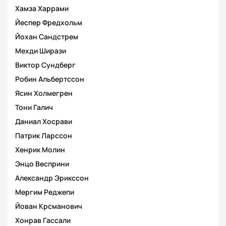
Хамза Харрами
Йеспер Фредхольм
Йохан Сандстрем
Мехди Ширази
Виктор Сундберг
Робин Альбертссон
Ясин Холмегрен
Тони Галич
Даниал Хосрави
Патрик Ларссон
Хенрик Молин
Энцо Весприни
Александр Эрикссон
Мергим Реджепи
Йован Крсманович
Хонрав Гассали