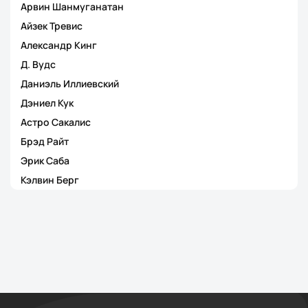
Арвин Шанмуганатан
Айзек Тревис
Александр Кинг
Д. Вудс
Даниэль Иллиевский
Дэниел Кук
Астро Сакалис
Брэд Райт
Эрик Саба
Кэлвин Берг