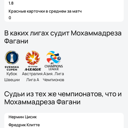
1.8
Красные карточки в среднем за матч
0
В каких лигах судит Мохаммадреза
Фагани
Кубок
Австралия.
Азия. Лига
Швеции
Лига А
Чемпионов
Судьи из тех же чемпионатов, что и
Мохаммадреза Фагани
Нермин Цисик
Фредрик Клитте