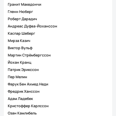
Гранит Македончи
Гленн Нюберг
Роберт Дарадич
Андреас Дуфва-Йоханссон
Каспар Шеберг
Мирза Казич
Виктор Вульф
Мартин Стрёмбергссон
Йохан Кранц
Патрик Эрикссон
Пер Мелин
Фарук Бен Ахмед Неди
Фредрик Ханссон
Адам Ладебек
Кристоффер Карлссон
Озан Камлибель