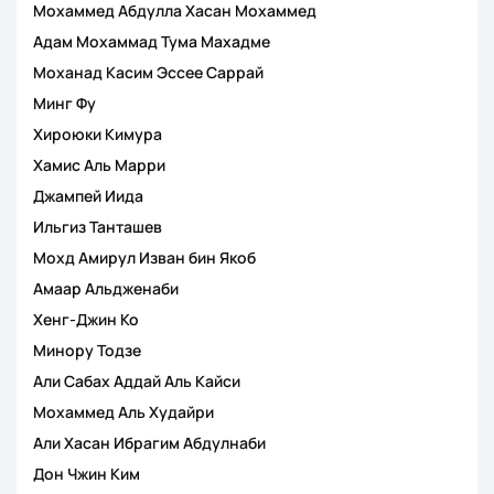
Мохаммед Абдулла Хасан Мохаммед
Адам Мохаммад Тума Махадме
Моханад Касим Эссее Саррай
Минг Фу
Хироюки Кимура
Хамис Аль Марри
Джампей Иида
Ильгиз Танташев
Мохд Амирул Изван бин Якоб
Амаар Альдженаби
Хенг-Джин Ко
Минору Тодзе
Али Сабах Аддай Аль Кайси
Мохаммед Аль Худайри
Али Хасан Ибрагим Абдулнаби
Дон Чжин Ким