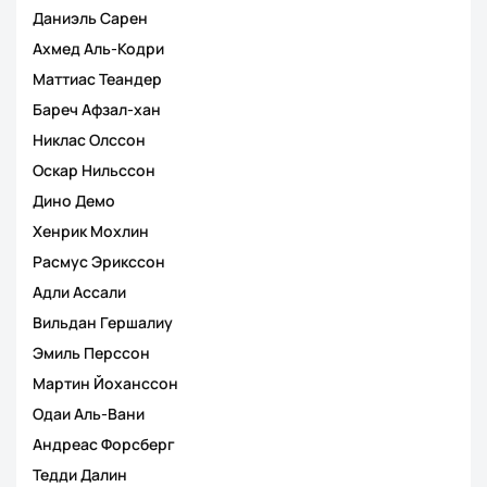
Даниэль Сарен
Ахмед Аль-Кодри
Маттиас Теандер
Бареч Афзал-хан
Никлас Олссон
Оскар Нильссон
Дино Демо
Хенрик Мохлин
Расмус Эрикссон
Адли Ассали
Вильдан Гершалиу
Эмиль Перссон
Мартин Йоханссон
Одаи Аль-Вани
Андреас Форсберг
Тедди Далин