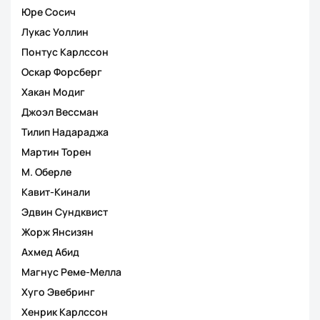
Юре Сосич
Лукас Уоллин
Понтус Карлссон
Оскар Форсберг
Хакан Модиг
Джоэл Вессман
Тилип Надараджа
Мартин Торен
М. Оберле
Кавит-Кинали
Эдвин Сундквист
Жорж Янсизян
Ахмед Абид
Магнус Реме-Мелла
Хуго Эвебринг
Хенрик Карлссон