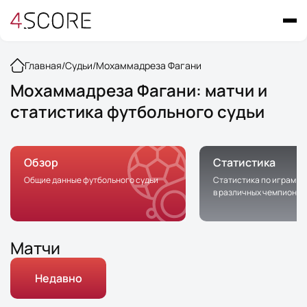
Главная
/
Судьи
/
Мохаммадреза Фагани
Мохаммадреза Фагани: матчи и
статистика футбольного судьи
Обзор
Статистика
Общие данные футбольного судьи
Статистика по играм с 
в различных чемпионат
Матчи
Недавно