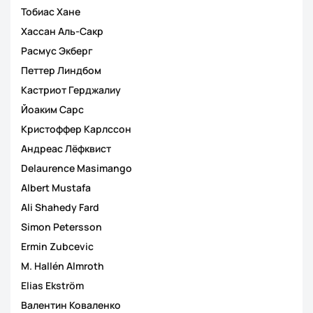
Тобиас Хане
Хассан Аль-Сакр
Расмус Экберг
Петтер Линдбом
Кастриот Герджалиу
Йоаким Сарс
Кристоффер Карлссон
Андреас Лёфквист
Delaurence Masimango
Albert Mustafa
Ali Shahedy Fard
Simon Petersson
Ermin Zubcevic
M. Hallén Almroth
Elias Ekström
Валентин Коваленко