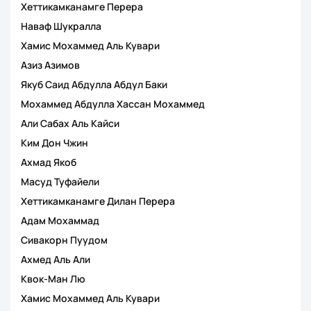
Хеттикамканамге Перера
Наваф Шукралла
Хамис Мохаммед Аль Кувари
Азиз Азимов
Якуб Саид Абдулла Абдул Баки
Мохаммед Абдулла Хассан Мохаммед
Али Сабах Аль Кайси
Ким Дон Чжин
Ахмад Якоб
Масуд Туфайели
Хеттикамканамге Дилан Перера
Адам Мохаммад
Сивакорн Пуудом
Ахмед Аль Али
Квок-Ман Лю
Хамис Мохаммед Аль Кувари