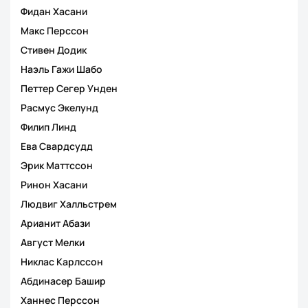
Фидан Хасани
Макс Перссон
Стивен Додик
Наэль Гажи Шабо
Петтер Сегер Унден
Расмус Экелунд
Филип Линд
Ева Свардсудд
Эрик Маттссон
Ринон Хасани
Людвиг Халльстрем
Арианит Абази
Август Мелки
Никлас Карлссон
Абдинасер Башир
Ханнес Перссон