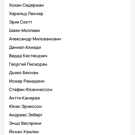
Хокан Седерман
Харальд Лехнер
Эрик Скотт
Шаян Моллаеи
Александр Милованович
Даниал Ахмади
Ведад Кестендзич
Георгий Пискоран
Дьяко Бехнам
Исмар Рамадани
Стефан Юханнессон
Антти Канерва
Юнас Эрикссон
Андреас Экберг
Энцо Весприни
Йохан Хэмлин