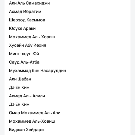
Али Аль Самахиджи
Ахмад Ибрагим
Шерзод Касымов
Юсуке Араки
Мохаммед Аль-Хоаиш
Хусейн Абу Йехия
Минг-хсун Юй
Сауд Аль-Атба
Мухаммад бин Насаруддин
Али Шабан
Дэ Ен Ким
Ахмед Аль-Алили
Дэ Ен Ким
Омар Мохаммед Аль Али
Мохаммед Аль-Хоаиш
Биджан Хейдари