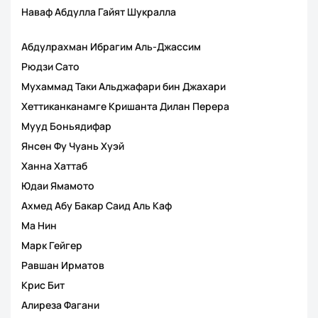
Наваф Абдулла Гайят Шукралла
Абдулрахман Ибрагим Аль-Джассим
Рюдзи Сато
Мухаммад Таки Альджафари бин Джахари
Хеттиканканамге Кришанта Дилан Перера
Мууд Боньядифар
Янсен Фу Чуань Хуэй
Ханна Хаттаб
Юдаи Ямамото
Ахмед Абу Бакар Саид Аль Каф
Ма Нин
Марк Гейгер
Равшан Ирматов
Крис Бит
Алиреза Фагани