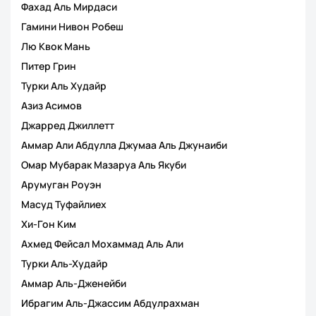
Фахад Аль Мирдаси
Гамини Нивон Робеш
Лю Квок Мань
Питер Грин
Турки Аль Худайр
Азиз Асимов
Джарред Джиллетт
Аммар Али Абдулла Джумаа Аль Джунаиби
Омар Мубарак Мазаруа Аль Якуби
Арумуган Роуэн
Масуд Туфайлиех
Хи-Гон Ким
Ахмед Фейсал Мохаммад Аль Али
Турки Аль-Худайр
Аммар Аль-Дженейби
Ибрагим Аль-Джассим Абдулрахман