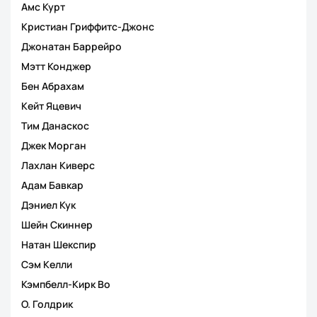
Амс Курт
Кристиан Гриффитс-Джонс
Джонатан Баррейро
Мэтт Конджер
Бен Абрахам
Кейт Яцевич
Тим Данаскос
Джек Морган
Лахлан Киверс
Адам Бавкар
Дэниел Кук
Шейн Скиннер
Натан Шекспир
Сэм Келли
Кэмпбелл-Кирк Во
О. Голдрик