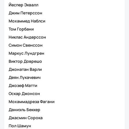
Йеспер Эквалл
Джим Петерссон
Мохаммед Наблси
Том Горбани
Никлас Андерссон
Симон Свенссон
Маркус Лундгрен
Виктор Доврешо
Джонатан Варли
Деян Лукачевич
Джозеф Матти
Оскар Джонсон
Мохаммадреза Фагани
Даниэль Беккер
Джасмин Сорока
Пол Шамун