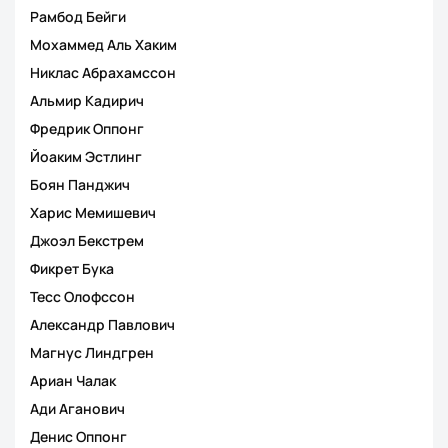
Рамбод Бейги
Мохаммед Аль Хаким
Никлас Абрахамссон
Альмир Кадирич
Фредрик Оппонг
Йоаким Эстлинг
Боян Панджич
Харис Мемишевич
Джоэл Бекстрем
Фикрет Бука
Тесс Олофссон
Александр Павлович
Магнус Линдгрен
Ариан Чалак
Ади Аганович
Денис Оппонг