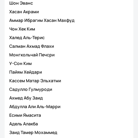
Шон Эванс
Хасан Акрами
Аммар Ибрагим Хасан Махфуд
Чон Хек Ким
Халед Аль-Терис
Салман Ахмад Флахи
Монгкольчай Печсри
У-Сон Ким
Пайям Хейдари
Кассем Матар Эльхатми
Садулло Гулмуроди
Ахмед Абу Заид
Абдулла Али Аль-Марри
Есими Ямасита
Адель Алакба
Заид Тамер Мохаммед