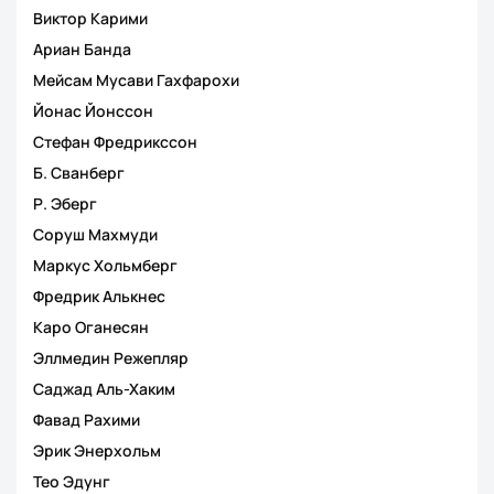
Виктор Карими
Ариан Банда
Мейсам Мусави Гахфарохи
Йонас Йонссон
Стефан Фредрикссон
Б. Сванберг
Р. Эберг
Соруш Махмуди
Маркус Хольмберг
Фредрик Алькнес
Каро Оганесян
Эллмедин Режепляр
Саджад Аль-Хаким
Фавад Рахими
Эрик Энерхольм
Тео Эдунг