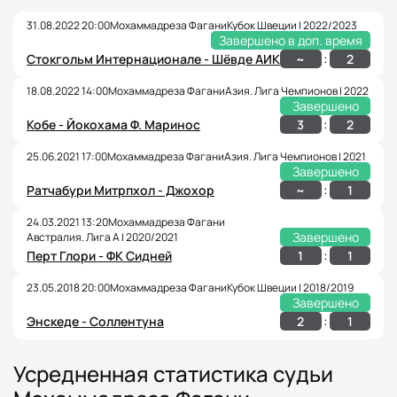
31.08.2022 20:00
Мохаммадреза Фагани
Кубок Швеции | 2022/2023
Завершено в доп. время
:
~
2
Стокгольм Интернационале - Шёвде АИК
18.08.2022 14:00
Мохаммадреза Фагани
Азия. Лига Чемпионов | 2022
Завершено
:
3
2
Кобе - Йокохама Ф. Маринос
25.06.2021 17:00
Мохаммадреза Фагани
Азия. Лига Чемпионов | 2021
Завершено
:
~
1
Ратчабури Митрпхол - Джохор
24.03.2021 13:20
Мохаммадреза Фагани
Завершено
Австралия. Лига А | 2020/2021
:
1
1
Перт Глори - ФК Сидней
23.05.2018 20:00
Мохаммадреза Фагани
Кубок Швеции | 2018/2019
Завершено
:
2
1
Энскеде - Соллентуна
Усредненная статистика судьи