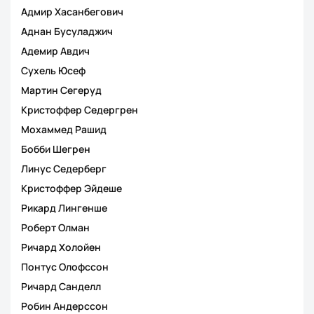
Адмир Хасанбегович
Аднан Бусуладжич
Адемир Авдич
Сухель Юсеф
Мартин Сегеруд
Кристоффер Седергрен
Мохаммед Рашид
Бобби Шегрен
Линус Седерберг
Кристоффер Эйдеше
Рикард Лингенше
Роберт Олман
Ричард Холойен
Понтус Олофссон
Ричард Санделл
Робин Андерссон