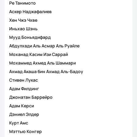
Ре Танимото
Аскер Наджафалиев
Хен Чжэ Чхве
Иньхао Шэнь
Мууд Боньядифард
Абдулхади Аль Асмар Аль Руайле
Моханад Касим Изи Саррай
Мохаммед Ахмед Аль Шаммари
Ахмад Акаша бин Ахмад Аль-Бадоу
Стивен Лукас
Адам Филдинг
Джонатан Баррейро
Адам Керси
Дэниел Элдер
Курт Амс
Мэттью Конгер