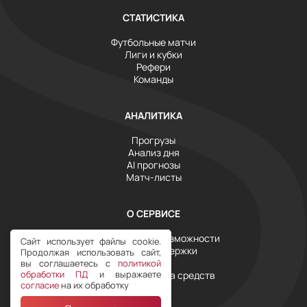
СТАТИСТИКА
Футбольные матчи
Лиги и кубки
Рефери
Команды
АНАЛИТИКА
Прогрузы
Анализ дня
AI прогнозы
Матч-листы
О СЕРВИСЕ
Инструменты и возможности
Сайт использует файлы cookie.
Служба поддержки
Продолжая использовать сайт,
Тарифы
вы соглашаетесь с
политикой
обработки ПД
и выражаете
Условия возврата средств
согласие
на их обработку