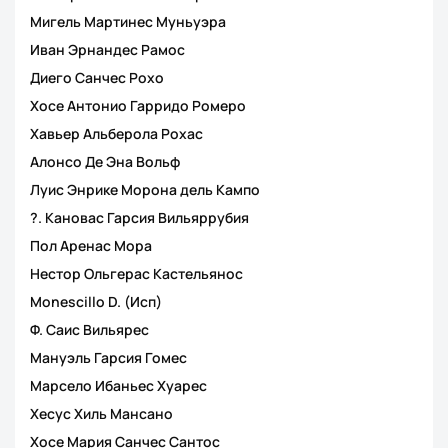
Мигель Мартинес Муньуэра
Иван Эрнандес Рамос
Диего Санчес Рохо
Хосе Антонио Гарридо Ромеро
Хавьер Альберола Рохас
Алонсо Де Эна Вольф
Луис Энрике Морона дель Кампо
?. Кановас Гарсия Вильяррубия
Пол Аренас Мора
Нестор Ольгерас Кастельянос
Monescillo D. (Исп)
Ф. Саис Вильярес
Мануэль Гарсия Гомес
Марсело Ибаньес Хуарес
Хесус Хиль Мансано
Хосе Мария Санчес Сантос