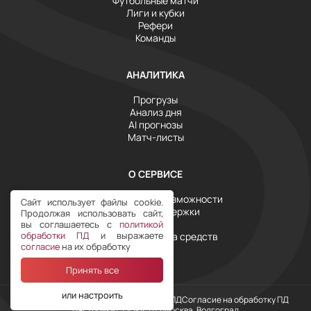
Футбольные матчи
Лиги и кубки
Рефери
Команды
АНАЛИТИКА
Прогрузы
Анализ дня
AI прогнозы
Матч-листы
О СЕРВИСЕ
Инструменты и возможности
Сайт использует файлы cookie.
Служба поддержки
Продолжая использовать сайт,
Тарифы
вы соглашаетесь с
политикой
обработки ПД
и выражаете
Условия возврата средств
согласие
на их обработку
Принять все
или настроить
Наш Telegram
Политика обработки ПД
Согласие на обработку ПД
Настройки COOKIE
+03 Москва, Волгоград