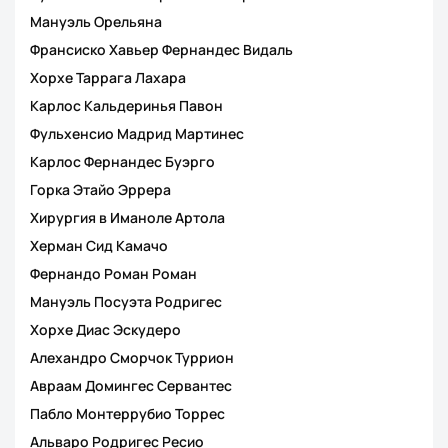
Мануэль Орельяна
Франсиско Хавьер Фернандес Видаль
Хорхе Таррага Лахара
Карлос Кальдеринья Павон
Фульхенсио Мадрид Мартинес
Карлос Фернандес Буэрго
Горка Этайо Эррера
Хирургия в Иманоле Артола
Херман Сид Камачо
Фернандо Роман Роман
Мануэль Посуэта Родригес
Хорхе Диас Эскудеро
Алехандро Сморчок Туррион
Авраам Домингес Сервантес
Пабло Монтеррубио Торрес
Альваро Родригес Ресио