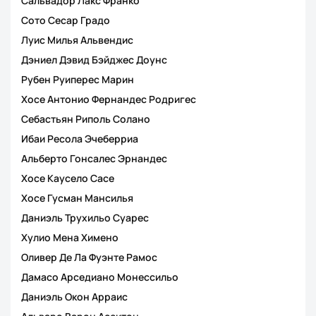
Сальвадор Лакс Франко
Сото Сесар Градо
Луис Милья Альвендис
Дэниел Дэвид Бэйджес Доунс
Рубен Руиперес Марин
Хосе Антонио Фернандес Родригес
Себастьян Риполь Солано
Ибаи Ресола Эчеберриа
Альберто Гонсалес Эрнандес
Хосе Каусело Сасе
Хосе Гусман Мансилья
Даниэль Трухильо Суарес
Хулио Мена Химено
Оливер Де Ла Фуэнте Рамос
Дамасо Арседиано Монессильо
Даниэль Окон Арраис