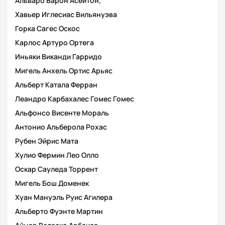
Альваро Варон Асеитон,
Хавьер Иглесиас Вильянуэва
Горка Сагес Оскос
Карлос Артуро Ортега
Иньяки Виканди Гарридо
Мигель Анхель Ортис Арьяс
Альберт Катала Ферран
Леандро Карбахалес Гомес Гомес
Альфонсо Висенте Мораль
Антонио Альберола Рохас
Рубен Эйрис Мата
Хулио Фермин Лео Олло
Оскар Сауледа Торрент
Мигель Бош Доменек
Хуан Мануэль Руис Агилера
Альберто Фуэнте Мартин