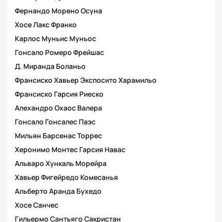
Фернандо Морено Осуна
Хосе Лакс Франко
Карлос Муньис Муньос
Гонсало Ромеро Фрейшас
Д. Миранда Боланьо
Франсиско Хавьер Экспосито Харамильо
Франсиско Гарсия Риеско
Алехандро Охаос Валерa
Гонсало Гонсалес Паэс
Мильян Барсенас Торрес
Херонимо Монтес Гарсия Навас
Альваро Хункаль Морейра
Хавьер Фигейредо Комесанья
Альберто Аранда Бухедо
Хосе Санчес
Гильермо Сантьяго Сакристан