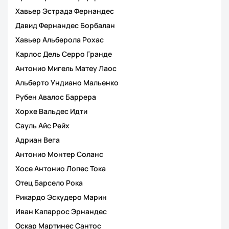
Хавьер Эстрада Фернандес
Давид Фернандес Борбалан
Хавьер Альберола Рохас
Карлос Дель Серро Гранде
Антонио Мигель Матеу Лаос
Альберто Ундиано Мальенко
Рубен Авалос Баррера
Хорхе Вальдес Идти
Сауль Айс Рейх
Адриан Вега
Антонио Монтер Соланс
Хосе Антонио Лопес Тока
Отец Барсело Рока
Рикардо Эскудеро Марин
Иван Капаррос Эрнандес
Оскар Мартинес Сантос