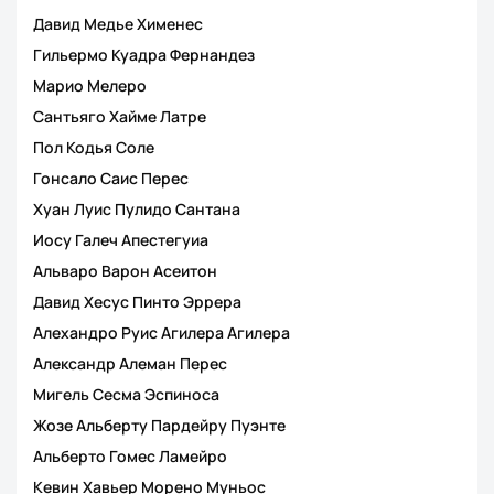
Давид Медье Хименес
Гильермо Куадра Фернандез
Марио Мелеро
Сантьяго Хайме Латре
Пол Кодья Соле
Гонсало Саис Перес
Хуан Луис Пулидо Сантана
Иосу Галеч Апестегуиа
Альваро Варон Асеитон
Давид Хесус Пинто Эррера
Алехандро Руис Агилера Агилера
Александр Алеман Перес
Мигель Сесма Эспиноса
Жозе Альберту Пардейру Пуэнте
Альберто Гомес Ламейро
Кевин Хавьер Морено Муньос