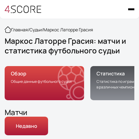
Главная
/
Судьи
/
Маркос Латорре Грасия
Маркос Латорре Грасия: матчи и
статистика футбольного судьи
Обзор
Статистика
Общие данные футбольного судьи
Статистика по играм с 
в различных чемпионат
Матчи
Недавно