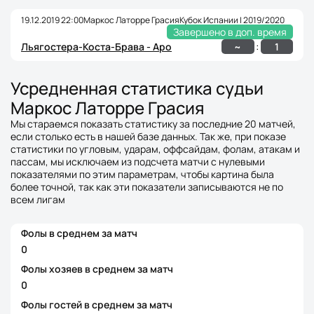
19.12.2019 22:00
Маркос Латорре Грасия
Кубок Испании | 2019/2020
Завершено в доп. время
:
~
1
Льягостера-Коста-Брава - Аро
Усредненная статистика судьи
Маркос Латорре Грасия
Мы стараемся показать статистику за последние 20 матчей,
если столько есть в нашей базе данных. Так же, при показе
статистики по угловым, ударам, оффсайдам, фолам, атакам и
пассам, мы исключаем из подсчета матчи с нулевыми
показателями по этим параметрам, чтобы картина была
более точной, так как эти показатели записываются не по
всем лигам
Фолы в среднем за матч
0
Фолы хозяев в среднем за матч
0
Фолы гостей в среднем за матч