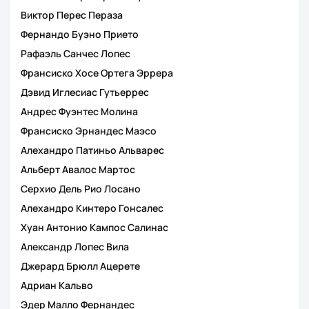
Виктор Перес Пераза
Фернандо Буэно Прието
Рафаэль Санчес Лопес
Франсиско Хосе Ортега Эррера
Дэвид Иглесиас Гутьеррес
Андрес Фуэнтес Молина
Франсиско Эрнандес Маэсо
Алехандро Патиньо Альварес
Альберт Авалос Мартос
Серхио Дель Рио Лосано
Алехандро Кинтеро Гонсалес
Хуан Антонио Кампос Салинас
Александр Лопес Вила
Джерард Брюлл Ацерете
Адриан Кальво
Эдер Малло Фернандес