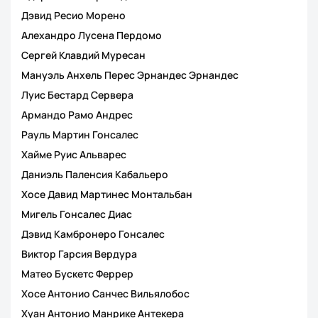
Дэвид Ресио Морено
Алехандро Лусена Пердомо
Сергей Клавдий Муресан
Мануэль Анхель Перес Эрнандес Эрнандес
Луис Бестард Сервера
Армандо Рамо Андрес
Рауль Мартин Гонсалес
Хайме Руис Альварес
Даниэль Паленсия Кабальеро
Хосе Давид Мартинес Монтальбан
Мигель Гонсалес Диас
Дэвид Камбронеро Гонсалес
Виктор Гарсия Вердура
Матео Бускетс Феррер
Хосе Антонио Санчес Вильялобос
Хуан Антонио Манрике Антекера