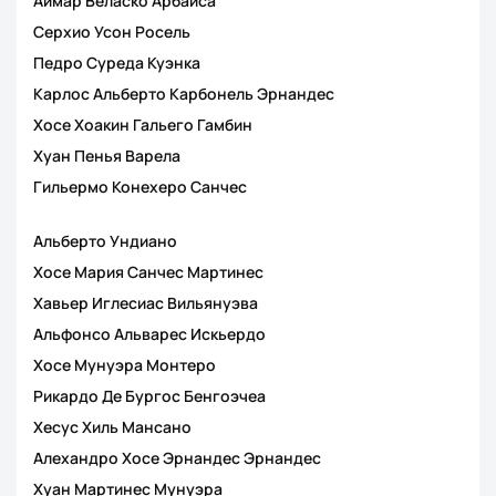
Аймар Веласко Арбаиса
Серхио Усон Росель
Педро Суреда Куэнка
Карлос Альберто Карбонель Эрнандес
Хосе Хоакин Гальего Гамбин
Хуан Пенья Варела
Гильермо Конехеро Санчес
Альберто Ундиано
Хосе Мария Санчес Мартинес
Хавьер Иглесиас Вильянуэва
Альфонсо Альварес Искьердо
Хосе Мунуэра Монтеро
Рикардо Де Бургос Бенгоэчеа
Хесус Хиль Мансано
Алехандро Хосе Эрнандес Эрнандес
Хуан Мартинес Мунуэра