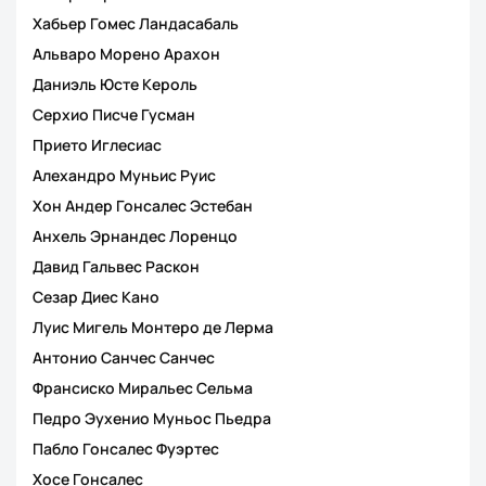
Хабьер Гомес Ландасабаль
Альваро Морено Арахон
Даниэль Юсте Кероль
Серхио Писче Гусман
Прието Иглесиас
Алехандро Муньис Руис
Хон Андер Гонсалес Эстебан
Анхель Эрнандес Лоренцо
Давид Гальвес Раскон
Сезар Диес Кано
Луис Мигель Монтеро де Лерма
Антонио Санчес Санчес
Франсиско Миральес Сельма
Педро Эухенио Муньос Пьедра
Пабло Гонсалес Фуэртес
Хосе Гонсалес