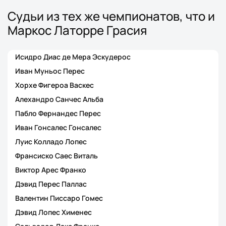
Судьи из тех же чемпионатов, что и
Маркос Латорре Грасия
Исидро Диас де Мера Эскудерос
Иван Муньос Перес
Хорхе Фигероа Васкес
Алехандро Санчес Альба
Пабло Фернандес Перес
Иван Гонсалес Гонсалес
Луис Колладо Лопес
Франсиско Саес Виталь
Виктор Арес Франко
Дэвид Перес Паллас
Валентин Писсаро Гомес
Дэвид Лопес Хименес