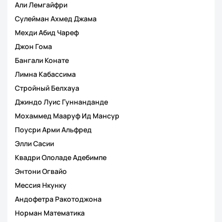
Али Лемгайфри
Сулейман Ахмед Джама
Мехди Абид Чареф
Джон Гома
Бангали Конате
Лимна Кабассима
Стройный Белхауа
Джиндо Луис Гуннанданде
Мохаммед Мааруф Ид Мансур
Поусри Арми Альфред
Элли Сасии
Квадри Ололаде Адебимпе
Энтони Огвайо
Мессия Нкунку
Андофетра Ракотоджона
Норман Математика