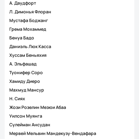
А. Даудфорт
Л. Димонья Флоран
Мустафа Боджанг
Грема Мохаммед
Бенуа Бадо
Даниэль Люк Касса
Хуссам Беньяхия
А. Эльфашад
Туонифер Соро
Хамиду Диеро
Махмуд Мансур
Н. Сиях
Жози Розелин Мезюи Абаа
Уилсон Муянга
Сулейман Ансудан
Мервей Мельвин Мандекузу-Вендафара