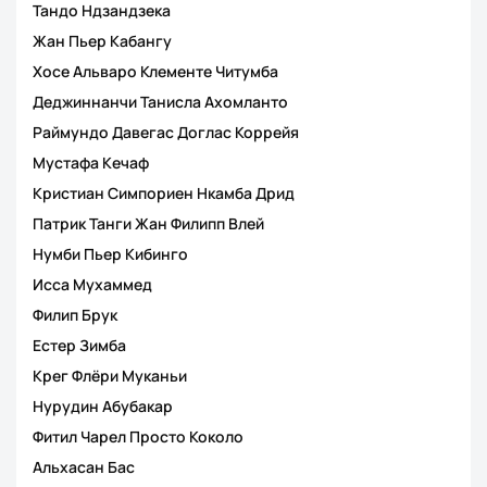
Тандо Ндзандзека
Жан Пьер Кабангу
Хосе Альваро Клементе Читумба
Деджиннанчи Танисла Ахомланто
Раймундо Давегас Доглас Коррейя
Мустафа Кечаф
Кристиан Симпориен Нкамба Дрид
Патрик Танги Жан Филипп Влей
Нумби Пьер Кибинго
Исса Мухаммед
Филип Брук
Естер Зимба
Крег Флёри Муканьи
Нурудин Абубакар
Фитил Чарел Просто Коколо
Альхасан Бас