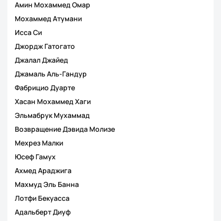
Амин Мохаммед Омар
Мохаммед Атумани
Исса Си
Джордж Гатогато
Джалал Джайед
Джамаль Аль-Гандур
Фабрицио Дуарте
Хасан Мохаммед Хаги
Эльмабрук Мухаммад
Возвращение Дэвида Молизе
Мехрез Малки
Юсеф Гамух
Ахмед Араджига
Махмуд Эль Банна
Лотфи Бекуасса
Адальберт Диуф