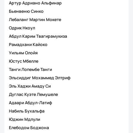
Артур Адриано Альфинар
Бьенвеню Синко
Лебаланг Мартин Мокете
Одрик Нкоул
Абдул Карим Твагирамукиза
Рамадхани Кайоко
Уильям Олойя
Юстус Мбелле
Танги Лопембе Танги
Эльсиддиг Мохаммед Элтриф
Эль Хаджи Амаду Си
Дуглас Куэте Лемушеле
Адаари Абдул-Латиф
Набиль Бухальфа
Юджин Мдлули
Елебодом Боджона