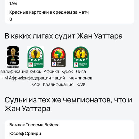
1.94
Красные карточки в среднем за матч
0
В каких лигах судит Жан Уаттара
Квалификация
Кубок
Африка. Кубок
Лига
ЧМ Африка
Конфедерации
Наций
чемпионов
КАФ
Квалификация
КАФ
Судьи из тех же чемпионатов, что и
Жан Уаттара
Бамлак Тессема Вейеса
Юссеф Сраири