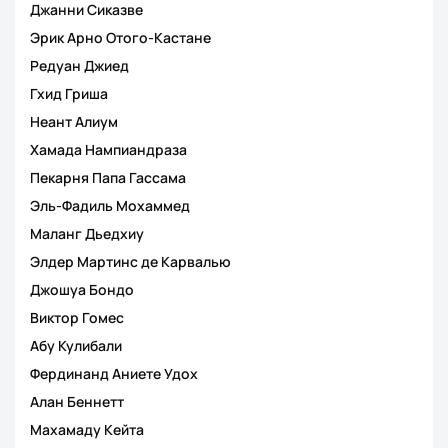
Джанни Сиказве
Эрик Арно Отого-Кастане
Редуан Джиед
Гхид Гриша
Неант Алиум
Хамада Нампиандраза
Пекарня Папа Гассама
Эль-Фадиль Мохаммед
Маланг Дьедхиу
Элдер Мартинс де Карвалью
Джошуа Бондо
Виктор Гомес
Абу Кулибали
Фердинанд Аниете Удох
Алан Беннетт
Махамаду Кейта