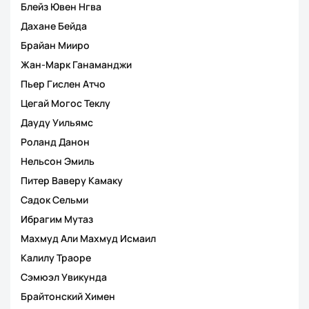
Блейз Ювен Нгва
Дахане Бейда
Брайан Мииро
Жан-Марк Ганаманджи
Пьер Гислен Атчо
Цегай Могос Теклу
Дауду Уильямс
Роланд Данон
Нельсон Эмиль
Питер Ваверу Камаку
Садок Сельми
Ибрагим Мутаз
Махмуд Али Махмуд Исмаил
Калилу Траоре
Сэмюэл Увикунда
Брайтонский Химен