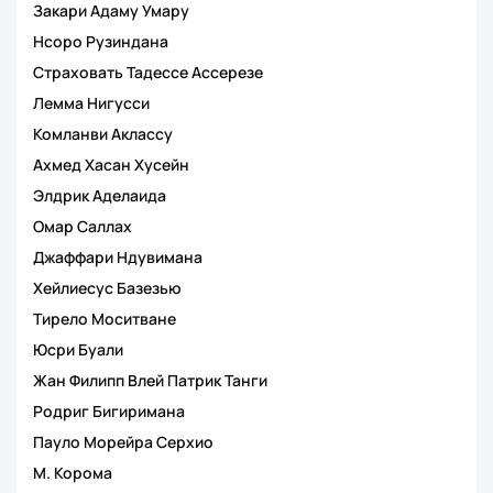
Закари Адаму Умару
Нсоро Рузиндана
Страховать Тадессе Ассерезе
Лемма Нигусси
Комланви Аклассу
Ахмед Хасан Хусейн
Элдрик Аделаида
Омар Саллах
Джаффари Ндувимана
Хейлиесус Базезью
Тирело Моситване
Юсри Буали
Жан Филипп Влей Патрик Танги
Родриг Бигиримана
Пауло Морейра Серхио
М. Корома