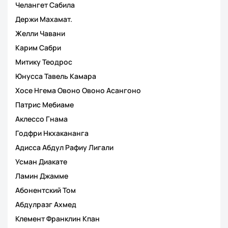
Челангет Сабила
Держи Махамат.
Желли Чавани
Карим Сабри
Митику Теодрос
Юнусса Тавель Камара
Хосе Нгема Овоно Овоно Асангоно
Патрис Мебиаме
Аклессо Гнама
Годфри Нкхакананга
Адисса Абдул Рафиу Лигали
Усман Диакате
Ламин Джамме
Абонентский Том
Абдулразг Ахмед
Клемент Франклин Кпан