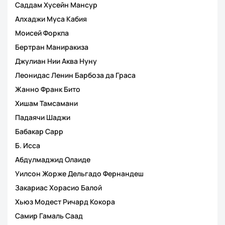
Саддам Хусейн Мансур
Алхаджи Муса Кабия
Моисей Форкпа
Бертран Маниракиза
Джулиан Нии Аква Нуну
Леонидас Ленин Барбоза да Граса
Жанно Франк Бито
Хишам Тамсамани
Падаячи Шаджи
Бабакар Сарр
Б. Исса
Абдулмаджид Олаиде
Уилсон Жорже Дельгадо Фернандеш
Закариас Хорасио Балой
Хьюз Модест Ричард Кокора
Самир Гамаль Саад