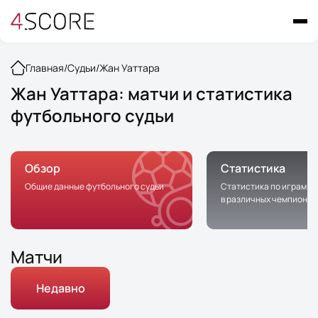
Главная
/
Судьи
/
Жан Уаттара
Жан Уаттара: матчи и статистика
футбольного судьи
Обзор
Статистика
Общие данные футбольного судьи
Статистика по играм с 
в различных чемпионат
Матчи
Недавно