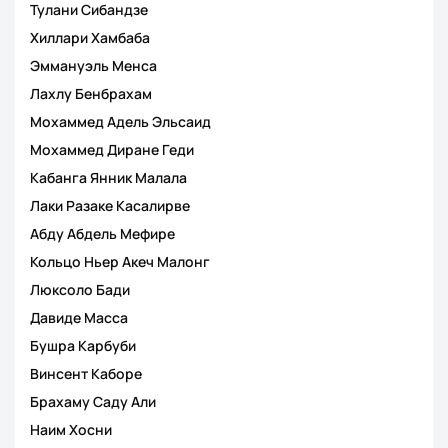
Тулани Сибандзе
Хиллари Хамбаба
Эммануэль Менса
Лахлу Бенбрахам
Мохаммед Адель Эльсаид
Мохаммед Диране Геди
Кабанга Янник Малала
Лаки Разаке Касалирве
Абду Абдель Мефире
Кольцо Ньер Акеч Малонг
Люксоло Бади
Давиде Масса
Бушра Карбуби
Винсент Каборе
Брахаму Саду Али
Наим Хосни