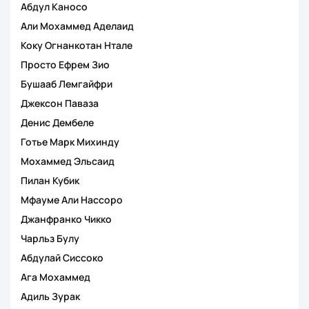
Абдул Каносо
Али Мохаммед Аделаид
Коку Огнанкотан Нтале
Просто Ефрем Зио
Бушааб Лемгайфри
Джексон Паваза
Денис Дембеле
Готье Марк Михинду
Мохаммед Эльсаид
Пилан Кубик
Мфауме Али Нассоро
Джанфранко Чикко
Чарльз Булу
Абдулай Сиссоко
Ага Мохаммед
Адиль Зурак