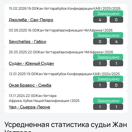
15.02.2026 19:00
Жан Уаттара
Кубок Конфедерации КАФ | 2025/2026
Завершено
:
4
0
Джолиба - Сан-Педро
03.09.2025 16:00
Жан Уаттара
Квалификация ЧМ Африка | 2026
Завершено
:
0
4
Seychelles - Габон
25.03.2025 22:00
Жан Уаттара
Квалификация ЧМ Африка | 2026
Завершено
:
1
1
Судан - Южный Судан
12.01.2025 19:00
Жан Уаттара
Кубок Конфедерации КАФ | 2024/2025
Завершено
:
1
0
Онзе Бравос - Симба
13.11.2024 22:00
Жан Уаттара
Завершено
Африка. Кубок Наций Квалификация | 2025
:
1
1
Чад - Сьерра-Леоне
Усредненная статистика судьи Жан