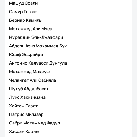
Машуд Ссали
Самир Геззаз
Бернар Камиль
Мохаммед Али Муса
Нуреддин Эль-Джаафари
Абдель Азиз Мохаммед Бух
Юсеф Эссрайри
Антонио Калуасси Дунгула
Мохаммед Мааруф
Челангат Али Сабилла
Шухуб Абдулбасит
Луис Хакизимана
Хейтем Гират
Патрис Милазар
Сабри Мохаммед Фадул
Хассан Корне