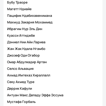
Бубу Траоре
Магетт Ндиайе
Пацифик Ндабихавенимана
Махмуд Закария Мохаммед
Ибрагим Нур Эль Дин
Куасси Аттиджбе
Дэниел Нии Айи Лариеа
Жан Жак Ндала Нгамбо
Джозеф Оди Огабор
Омар Абдулкадир Артан
Селсо Альвация
Ахмад Имтехаз Хираллалл
Секу Ахмед Туре
Деррик Кафули
Антуан Макс Депаду Эффа Эссума
Мустафа Горбаль