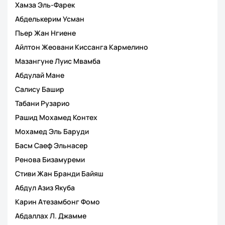
Хамза Эль-Фарек
Абделькерим Усман
Пьер Жан Нгиене
Айлтон Жеовани Киссанга Кармелино
Мазангуне Луис Мвамба
Абдулай Мане
Салису Башир
Табани Рузарио
Рашид Мохамед Контех
Мохамед Эль Баруди
Басм Саеф Эльнасер
Ренова Бизамуреми
Стиви Жан Бранди Байяш
Абдул Азиз Якуба
Карин Атезамбонг Фомо
Абдаллах Л. Джамме