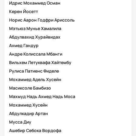
Идрис Мохаммед Осман
Керен Йосетт
Норис Аарон Годфри Ариссоль
Мэтьюз Мунье Хамалила
Абдулвахид Хурайвидах
Ахмед Гандур
Андре Колиссала Мбанги
Вильхем Летуквафа Хайтембу
Рулиса Патиенс Фиделе
Мохаммед Адель Хусейн
Масиксоле Бамбизо
Махмуд Надь Ахмед Надь Моса
Мохаммед Хусейн
Абдулкадир Артан
Мусса Диу
Ашебир Себока Вордофа