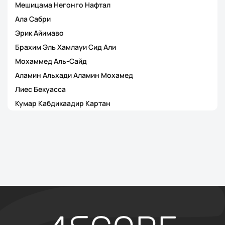
Мешицама Негонго Нафтал
Ала Сабри
Эрик Айимаво
Брахим Эль Хамлауи Сид Али
Мохаммед Аль-Сайд
Аламин Альхади Аламин Мохамед
Лиес Бекуасса
Кумар Кабдикаадир Картан