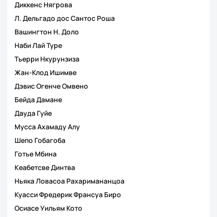
Диккенс Нягрова
Л. Дельгадо дос Сантос Роша
Вашингтон Н. Доло
Наби Лай Туре
Тьерри Нкурунзиза
Жан-Клод Ишимве
Дэвис Огенче Омвено
Бейда Дамане
Дауда Гуйе
Мусса Ахамаду Алу
Шепо Гобагоба
Готье Мбина
Кеабетсве Динтва
Ньяка Ловасоа Рахаримананцоа
Куасси Фредерик Франсуа Биро
Осиасе Уильям Кото