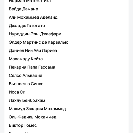
Норман Математика
Бейда Дамане
Али Мохаммед Аделаид
Джордж Гатогато
Нуреддин Эль-Джаафари
Элдер Мартинс де Карвалью
Дэниел Нии Айи Лариеа
Махамаду Кейта
Пекарня Папа Гассама
Селсо Альвация
Бьенвеню Синко
Исса Си
Лахлу Бенбрахам
Махмуд Закария Мохаммед
Эль-Фадиль Мохаммед
Виктор Гомес