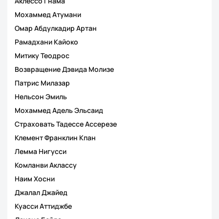
Аклессо Гнама
Мохаммед Атумани
Омар Абдулкадир Артан
Рамадхани Кайоко
Митику Теодрос
Возвращение Дэвида Молизе
Патрис Милазар
Нельсон Эмиль
Мохаммед Адель Эльсаид
Страховать Тадессе Ассерезе
Клемент Франклин Кпан
Лемма Нигусси
Комланви Аклассу
Наим Хосни
Джалал Джайед
Куасси Аттиджбе