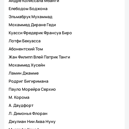
Андре Колиссала Мбанги
Елебодом Боджона
Эльмабрук Мухаммад
Мохаммед Диране Геди
Куасси Фредерик Франсуа Биро
Лотфи Бекуасса
Абонентский Том
Жан Филипп Влей Патрик Танги
Мохаммед Хусейн
Ламин Джамме
Родриг Бигиримана
Пауло Морейра Серхио
М. Корома
А. Даудфорт
Л. Димонья Флоран
Джулиан Нии Аква Нуну