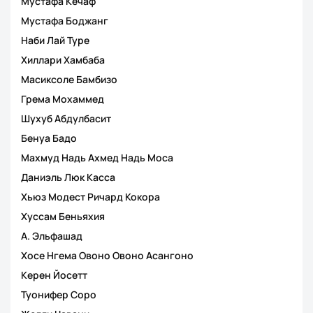
Мустафа Кечаф
Мустафа Боджанг
Наби Лай Туре
Хиллари Хамбаба
Масиксоле Бамбизо
Грема Мохаммед
Шухуб Абдулбасит
Бенуа Бадо
Махмуд Надь Ахмед Надь Моса
Даниэль Люк Касса
Хьюз Модест Ричард Кокора
Хуссам Беньяхия
А. Эльфашад
Хосе Нгема Овоно Овоно Асангоно
Керен Йосетт
Туонифер Соро