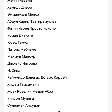
Желли Чавани
Хамиду Диеро
Эммануэль Менса
Абдул Карим Твагирамукиза
Фитил Чарел Просто Коколо
Усман Диакате
Юсеф Гамух
Патрис Мебиаме
Махмуд Мансур
Диккенс Нягрова
Н. Сиях
Раймундо Давегас Доглас Коррейя
Хишам Тамсамани
Жози Розелин Мезюи Абаа
Уилсон Муянга
Сулейман Ансудан