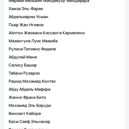
Мервей Мельвин Мандекузу-Вендафара
Хамза Эль-Фарек
Абделькерим Усман
Пьер Жан Нгиене
Айлтон Жеовани Киссанга Кармелино
Мазангуне Луис Мвамба
Рулиса Патиенс Фиделе
Абдулай Мане
Салису Башир
Табани Рузарио
Рашид Мохамед Контех
Абду Абдель Мефире
Жанно Франк Бито
Мохамед Эль Баруди
Винсент Каборе
Басм Саеф Эльнасер