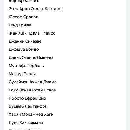
Бернар Камиль
Эрик Арно Отого-Кастане
Юссеф Сраири
Гхид Гриша
Жан Жак Ндала Нгамбо
Джанни Сиказве
Джошуа Бондо
Дэвис Огенче Омвено
Мустафа Горбаль
Машуд Ссали
Сулейман Ахмед Джама
Коку Огнанкотан Нтале
Просто Ефрем Зио
Бушааб Лемгайфри
Хасан Мохаммед Хаги
Луис Хакизимана