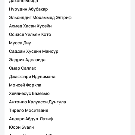
Дахане Бейда
Нурудин Абубакар
Эльсиддиг Мохаммед Элтриф
Ахмед Хасан Хусейн
Осиасе Уильям Кото
Мусса Диу
Саддам Хусейн Мансур
Элдрик Аделаида
Омар Саллах
Джаффари Ндувимана
Моисей Форкпа
Хейлиесус Базезью
Антонио Калуасси Дунгула
Тирело Моситване
Адаари Абдул-Латиф
Юсри Буали