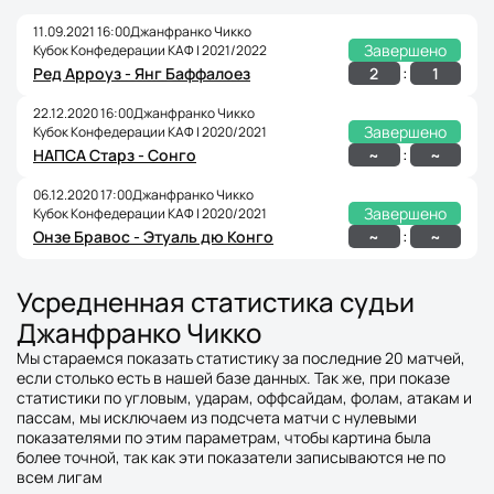
11.09.2021 16:00
Джанфранко Чикко
Завершено
Кубок Конфедерации КАФ | 2021/2022
:
2
1
Ред Арроуз - Янг Баффалоез
22.12.2020 16:00
Джанфранко Чикко
Завершено
Кубок Конфедерации КАФ | 2020/2021
:
~
~
НАПСА Старз - Сонго
06.12.2020 17:00
Джанфранко Чикко
Завершено
Кубок Конфедерации КАФ | 2020/2021
:
~
~
Онзе Бравос - Этуаль дю Конго
Усредненная статистика судьи
Джанфранко Чикко
Мы стараемся показать статистику за последние 20 матчей,
если столько есть в нашей базе данных. Так же, при показе
статистики по угловым, ударам, оффсайдам, фолам, атакам и
пассам, мы исключаем из подсчета матчи с нулевыми
показателями по этим параметрам, чтобы картина была
более точной, так как эти показатели записываются не по
всем лигам