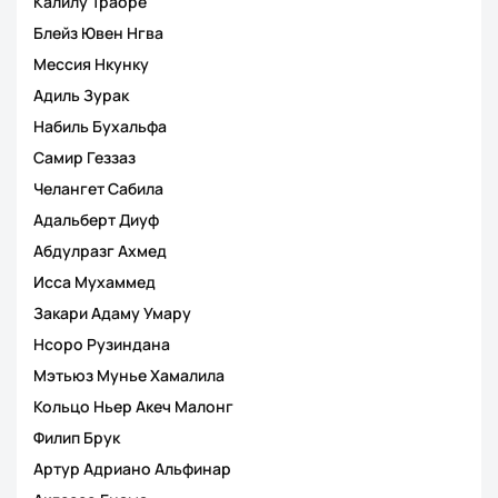
Калилу Траоре
Блейз Ювен Нгва
Мессия Нкунку
Адиль Зурак
Набиль Бухальфа
Самир Геззаз
Челангет Сабила
Адальберт Диуф
Абдулразг Ахмед
Исса Мухаммед
Закари Адаму Умару
Нсоро Рузиндана
Мэтьюз Мунье Хамалила
Кольцо Ньер Акеч Малонг
Филип Брук
Артур Адриано Альфинар