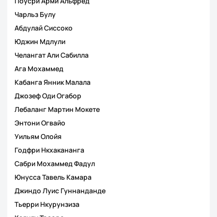
Поусри Арми Альфред
Чарльз Булу
Абдулай Сиссоко
Юджин Мдлули
Челангат Али Сабилла
Ага Мохаммед
Кабанга Янник Малала
Джозеф Оди Огабор
Лебаланг Мартин Мокете
Энтони Огвайо
Уильям Олойя
Годфри Нкхакананга
Сабри Мохаммед Фадул
Юнусса Тавель Камара
Джиндо Луис Гуннанданде
Тьерри Нкурунзиза