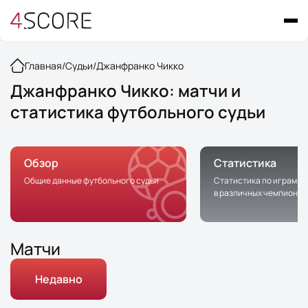
Главная
/
Судьи
/
Джанфранко Чикко
Джанфранко Чикко: матчи и
статистика футбольного судьи
Обзор
Статистика
Общие данные футбольного судьи
Статистика по играм с 
в различных чемпионат
Матчи
Недавно