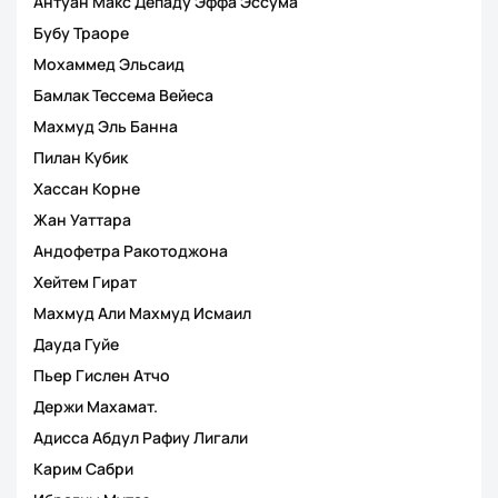
Антуан Макс Депаду Эффа Эссума
Бубу Траоре
Мохаммед Эльсаид
Бамлак Тессема Вейеса
Махмуд Эль Банна
Пилан Кубик
Хассан Корне
Жан Уаттара
Андофетра Ракотоджона
Хейтем Гират
Махмуд Али Махмуд Исмаил
Дауда Гуйе
Пьер Гислен Атчо
Держи Махамат.
Адисса Абдул Рафиу Лигали
Карим Сабри