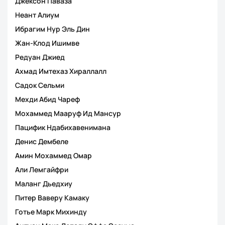
Джексон Паваза
Неант Алиум
Ибрагим Нур Эль Дин
Жан-Клод Ишимве
Редуан Джиед
Ахмад Имтехаз Хираллалл
Садок Сельми
Мехди Абид Чареф
Мохаммед Мааруф Ид Мансур
Пацифик Ндабихавенимана
Денис Дембеле
Амин Мохаммед Омар
Али Лемгайфри
Маланг Дьедхиу
Питер Ваверу Камаку
Готье Марк Михинду