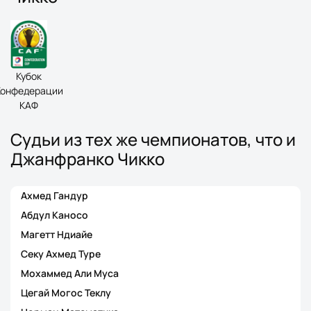
Кубок
Конфедерации
КАФ
Судьи из тех же чемпионатов, что и
Джанфранко Чикко
Ахмед Гандур
Абдул Каносо
Магетт Ндиайе
Секу Ахмед Туре
Мохаммед Али Муса
Цегай Могос Теклу