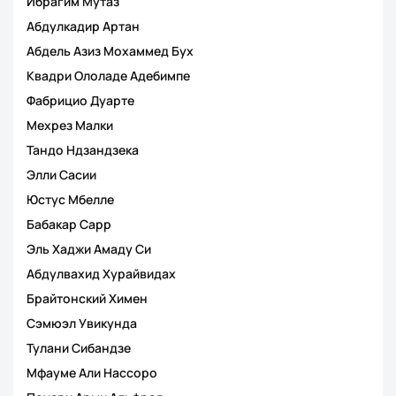
Ибрагим Мутаз
Абдулкадир Артан
Абдель Азиз Мохаммед Бух
Квадри Ололаде Адебимпе
Фабрицио Дуарте
Мехрез Малки
Тандо Ндзандзека
Элли Сасии
Юстус Мбелле
Бабакар Сарр
Эль Хаджи Амаду Си
Абдулвахид Хурайвидах
Брайтонский Химен
Сэмюэл Увикунда
Тулани Сибандзе
Мфауме Али Нассоро