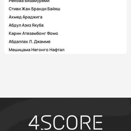
Ренова Бизамуреми
Стиви Жан Бранди Байяш
Ахмед Араджига
Абдул Азиз Якуба
Карин Атезамбонг Фомо
Абдаллах Л. Джамме
Мешицама Негонго Нафтал