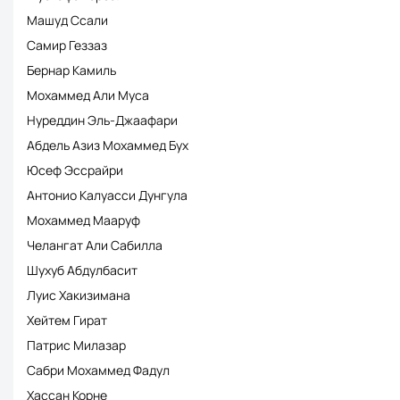
Машуд Ссали
Самир Геззаз
Бернар Камиль
Мохаммед Али Муса
Нуреддин Эль-Джаафари
Абдель Азиз Мохаммед Бух
Юсеф Эссрайри
Антонио Калуасси Дунгула
Мохаммед Мааруф
Челангат Али Сабилла
Шухуб Абдулбасит
Луис Хакизимана
Хейтем Гират
Патрис Милазар
Сабри Мохаммед Фадул
Хассан Корне