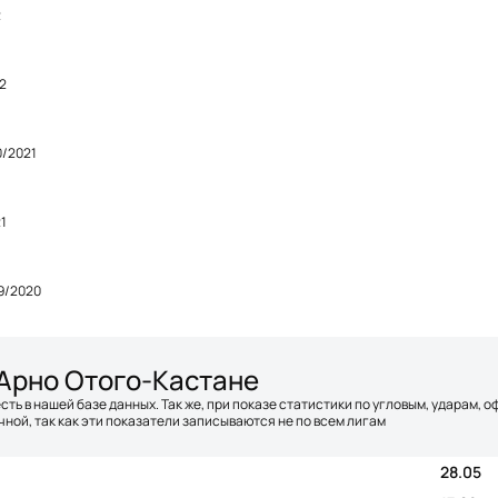
2
2
0/2021
1
9/2020
 Арно Отого-Кастане
сть в нашей базе данных. Так же, при показе статистики по угловым, ударам, 
ной, так как эти показатели записываются не по всем лигам
28.05