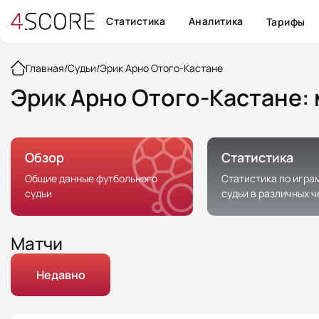
Статистика
Аналитика
Тарифы
Главная
/
Судьи
/
Эрик Арно Отого-Кастане
Эрик Арно Отого-Кастане: 
Обзор
Статистика
Общие данные футбольного
Статистика по игра
судьи
судьи в различных 
Матчи
Недавно