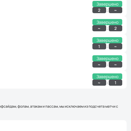
Завершено
:
2
~
Завершено
:
~
2
Завершено
:
1
~
Завершено
:
~
~
Завершено
:
~
1
оффсайдам, фолам, атакам и пассам, мы исключаем из подсчета матчи с