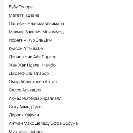
Бубу Траоре
Магетт Ндиайе
Пацифик Ндабихавенимана
Махмуд Закария Мохаммед
Ибрагим Нур Эль Дин
Куасси Аттиджбе
Дэниел Нии Айи Лариеа
Жан Жак Ндала Нгамбо
Джозеф Оди Огабор
Омар Абдулкадир Артан
Селсо Альвация
Ахмад Имтехаз Хираллалл
Секу Ахмед Туре
Деррик Кафули
Антуан Макс Депаду Эффа Эссума
Мустафа Горбаль