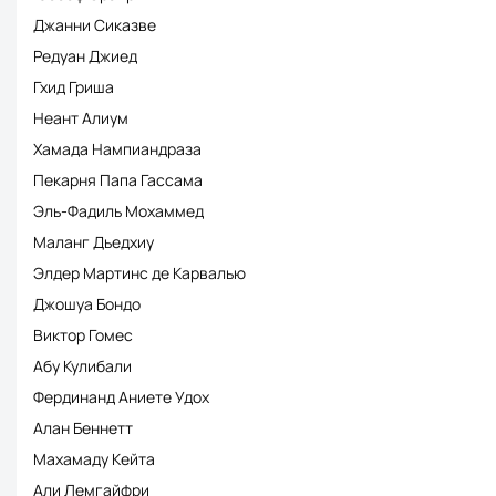
Джанни Сиказве
Редуан Джиед
Гхид Гриша
Неант Алиум
Хамада Нампиандраза
Пекарня Папа Гассама
Эль-Фадиль Мохаммед
Маланг Дьедхиу
Элдер Мартинс де Карвалью
Джошуа Бондо
Виктор Гомес
Абу Кулибали
Фердинанд Аниете Удох
Алан Беннетт
Махамаду Кейта
Али Лемгайфри