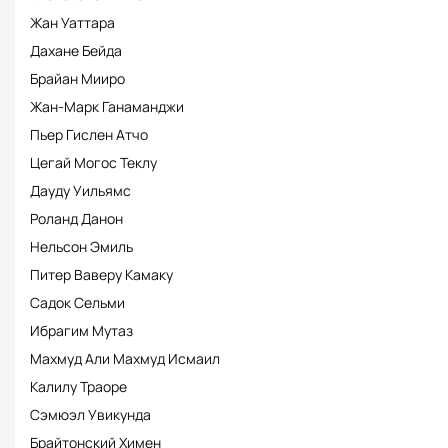
Жан Уаттара
Дахане Бейда
Брайан Мииро
Жан-Марк Ганаманджи
Пьер Гислен Атчо
Цегай Могос Теклу
Дауду Уильямс
Роланд Данон
Нельсон Эмиль
Питер Ваверу Камаку
Садок Сельми
Ибрагим Мутаз
Махмуд Али Махмуд Исмаил
Калилу Траоре
Сэмюэл Увикунда
Брайтонский Химен