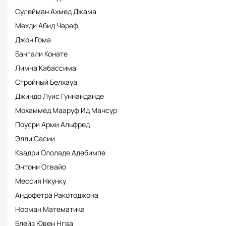
Сулейман Ахмед Джама
Мехди Абид Чареф
Джон Гома
Бангали Конате
Лимна Кабассима
Стройный Белхауа
Джиндо Луис Гуннанданде
Мохаммед Мааруф Ид Мансур
Поусри Арми Альфред
Элли Сасии
Квадри Ололаде Адебимпе
Энтони Огвайо
Мессия Нкунку
Андофетра Ракотоджона
Норман Математика
Блейз Ювен Нгва