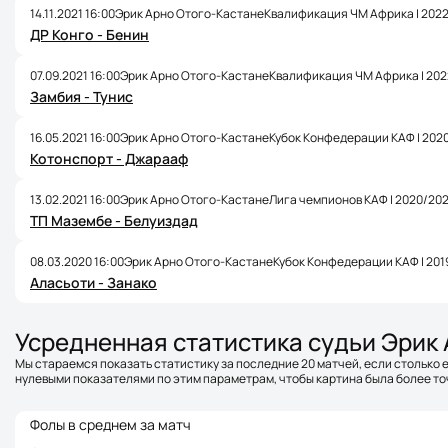
14.11.2021 16:00
Эрик Арно Отого-Кастане
Квалификация ЧМ Африка | 202
ДР Конго - Бенин
07.09.2021 16:00
Эрик Арно Отого-Кастане
Квалификация ЧМ Африка | 202
Замбия - Тунис
16.05.2021 16:00
Эрик Арно Отого-Кастане
Кубок Конфедерации КАФ | 202
Котонспорт - Джарааф
13.02.2021 16:00
Эрик Арно Отого-Кастане
Лига чемпионов КАФ | 2020/202
ТП Мазембе - Белуиздад
08.03.2020 16:00
Эрик Арно Отого-Кастане
Кубок Конфедерации КАФ | 201
Аласьоти - Занако
Усредненная статистика судьи Эрик
Мы стараемся показать статистику за последние 20 матчей, если столько е
нулевыми показателями по этим параметрам, чтобы картина была более точ
Фолы в среднем за матч