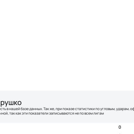
арушко
сть в нашей базе данных. Так же, при показе статистики по угловым, ударам, 
ной, так как эти показатели записываются не по всем лигам
0