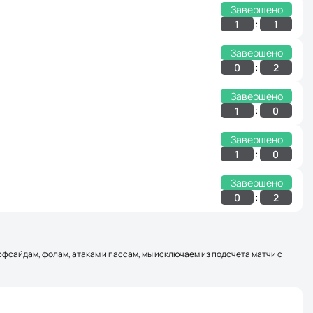
Завершено
:
1
1
Завершено
:
0
2
Завершено
:
1
0
Завершено
:
1
0
Завершено
:
0
2
оффсайдам, фолам, атакам и пассам, мы исключаем из подсчета матчи с