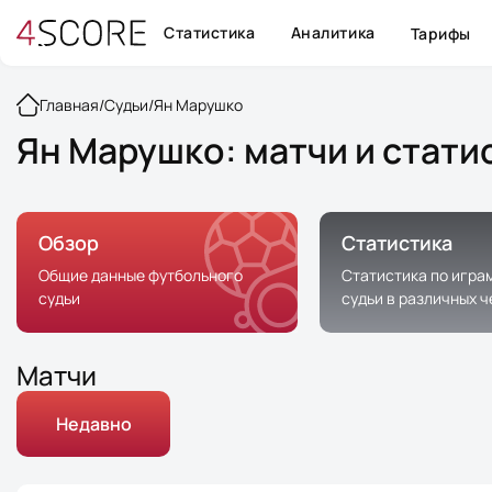
Статистика
Аналитика
Тарифы
Главная
/
Судьи
/
Ян Марушко
Ян Марушко: матчи и стати
Обзор
Статистика
Общие данные футбольного
Статистика по игра
судьи
судьи в различных 
Матчи
Недавно