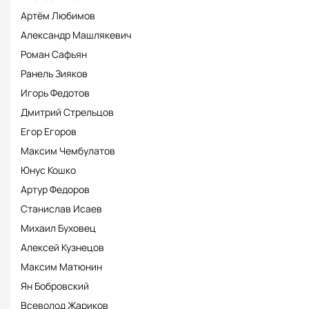
Артём Любимов
Александр Машлякевич
Роман Сафьян
Ранель Зияков
Игорь Федотов
Дмитрий Стрельцов
Егор Егоров
Максим Чембулатов
Юнус Кошко
Артур Федоров
Станислав Исаев
Михаил Буховец
Алексей Кузнецов
Максим Матюнин
Ян Бобровский
Всеволод Жариков