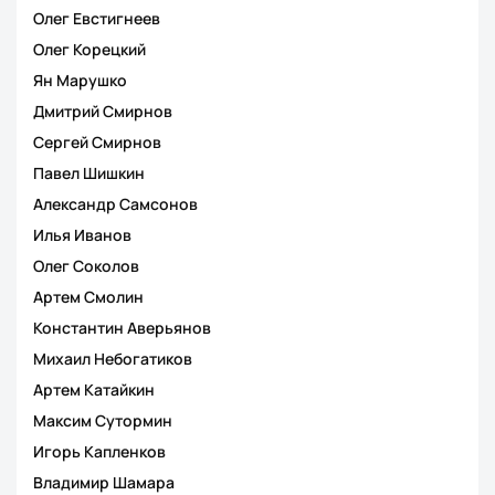
Олег Евстигнеев
Олег Корецкий
Ян Марушко
Дмитрий Смирнов
Сергей Смирнов
Павел Шишкин
Александр Самсонов
Илья Иванов
Олег Соколов
Артем Смолин
Константин Аверьянов
Михаил Небогатиков
Артем Катайкин
Максим Сутормин
Игорь Капленков
Владимир Шамара