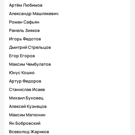
Артём Любимов
Александр Машлякевич
Роман Сафьян
Ранель Зияков
Игорь Федотов
Дмитрий Стрельцов
Егор Егоров
Максим Чембулатов
Юнус Кошко
Артур Федоров
Станислав Исаев
Михаил Буховец
Алексей Кузнецов
Максим Матюнин
Ян Бобровский
Всеволод Жариков