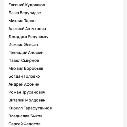
Евгений Кудряшов
Лаша Верулидзе
Михаил Таран
Алексей Автухович
Джордже Рэдулеску
Исмаил Эльфат
Геннадий Аношин
Павел Смирнов
Михаил Воробьев
Богдан Головко
Андрей Афонин
Роман Труханович
Виталий Молдован
Кирилл Гарафутдинов
Владислав Быков
Сергей Федотов