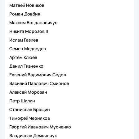
Матвей Новиков
Роман Довбня
Максим Богданавичус
Никита Морозов II
Ислам Газиев
Семен Медведев
Артём Клюев
Данил Ткаченко
Евгений Вадимович Седов
Василий Павлович Смирнов
Алексей Морозан
Петр Шилин
Станислав Бращин
Тимофей Черняков
Георгий Иванович Мусиенко
Владислав Демьянчук