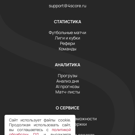
support@4score.ru
СТАТИСТИКА
Футбольные матчи
Лиги и кубки
Рефери
Команды
АНАЛИТИКА
Прогрузы
Анализ дня
AI прогнозы
Матч-листы
О СЕРВИСЕ
Инструменты и возможности
Сайт использует файлы cookie.
Служба поддержки
Продолжая использовать сайт,
Тарифы
вы соглашаетесь с
политикой
обработки ПД
и выражаете
Условия возврата средств