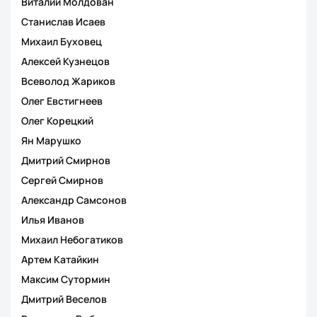
Виталий Молдован
Станислав Исаев
Михаил Буховец
Алексей Кузнецов
Всеволод Жариков
Олег Евстигнеев
Олег Корецкий
Ян Марушко
Дмитрий Смирнов
Сергей Смирнов
Александр Самсонов
Илья Иванов
Михаил Небогатиков
Артем Катайкин
Максим Сутормин
Дмитрий Веселов