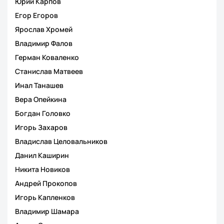
Юрий Карпов
Егор Егоров
Ярослав Хромей
Владимир Фалов
Герман Коваленко
Станислав Матвеев
Инал Танашев
Вера Опейкина
Богдан Головко
Игорь Захаров
Владислав Целовальников
Данил Каширин
Никита Новиков
Андрей Прокопов
Игорь Капленков
Владимир Шамара