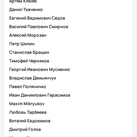
Артём Клюев
Данил Ткаченко
Евгений Вадимович Седов
Василий Павлович Смирнов
Алексей Морозан
Петр Шилин
Станислав Бращин
Тимофей Черняков
Георгий Иванович Мусиенко
Владислав Демьянчук
Павел Поляничко
Иван Даниилович Герасимов
Maxim Mikryukov
Любовь Тарбеева
Виталий Евдокимов
Дмитрий Голов