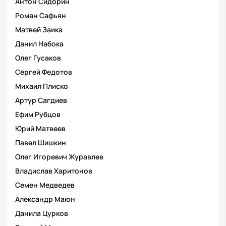
Антон Сидорин
Роман Сафьян
Матвей Заика
Данил Набока
Олег Гусаков
Сергей Федотов
Михаил Плиско
Артур Сагдиев
Ефим Рубцов
Юрий Матвеев
Павел Шишкин
Олег Игоревич Журавлев
Владислав Харитонов
Семен Медведев
Александр Маюн
Данила Цурков