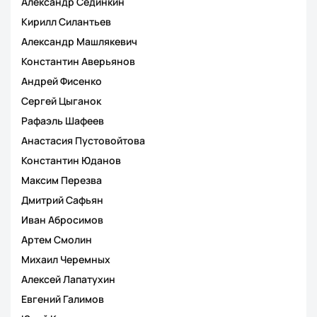
Александр Сединкин
Кирилл Силантьев
Александр Машлякевич
Константин Аверьянов
Андрей Фисенко
Сергей Цыганок
Рафаэль Шафеев
Анастасия Пустовойтова
Константин Юданов
Максим Перезва
Дмитрий Сафьян
Иван Абросимов
Артем Смолин
Михаил Черемных
Алексей Лапатухин
Евгений Галимов