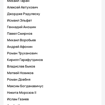
Михаил Таран
Алексей Автухович
Джордже Рэдулеску
Исмаил Эльфат
Геннадий Аношин
Павел Смирнов
Михаил Воробьев
Андрей Афонин
Роман Труханович
Кирилл Гарафутдинов
Владислав Быков
Матвей Новиков
Роман Довбня
Максим Богданавичус
Никита Морозов II
Ислам Газиев