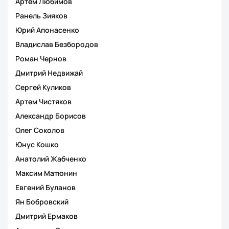
Артём Любимов
Ранель Зияков
Юрий Апонасенко
Владислав Безбородов
Роман Чернов
Дмитрий Недвижай
Сергей Куликов
Артем Чистяков
Александр Борисов
Олег Соколов
Юнус Кошко
Анатолий Жабченко
Максим Матюнин
Евгений Буланов
Ян Бобровский
Дмитрий Ермаков