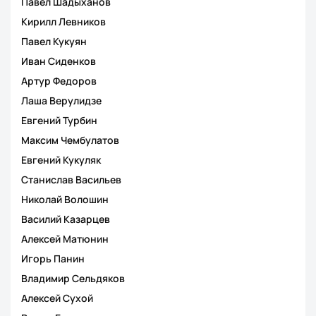
Павел Шадыханов
Кирилл Левников
Павел Кукуян
Иван Сиденков
Артур Федоров
Лаша Верулидзе
Евгений Турбин
Максим Чембулатов
Евгений Кукуляк
Станислав Васильев
Николай Волошин
Василий Казарцев
Алексей Матюнин
Игорь Панин
Владимир Сельдяков
Алексей Сухой