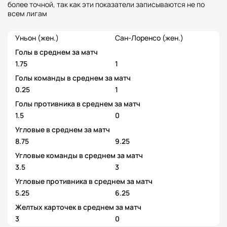
более точной, так как эти показатели записываются не по
всем лигам
Уньон (жен.)
Сан-Лоренсо (жен.)
Голы в среднем за матч
1.75
1
Голы команды в среднем за матч
0.25
1
Голы противника в среднем за матч
1.5
0
Угловые в среднем за матч
8.75
9.25
Угловые команды в среднем за матч
3.5
3
Угловые противника в среднем за матч
5.25
6.25
Желтых карточек в среднем за матч
3
0