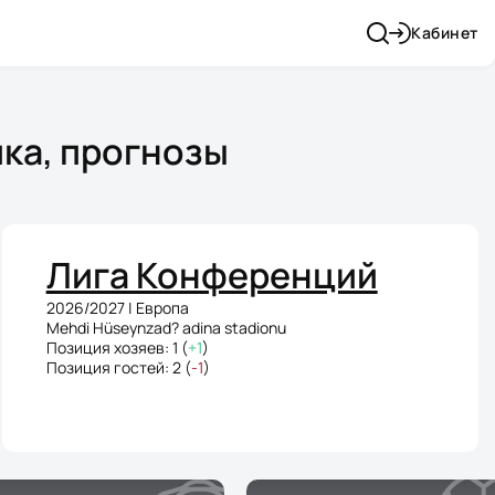
Кабинет
ика, прогнозы
Лига Конференций
2026/2027 | Европа
Mehdi Hüseynzad? adina stadionu
Позиция хозяев: 1 (
+1
)
Позиция гостей: 2 (
-1
)