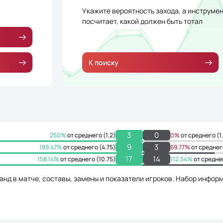
Укажите вероятность захода, а инструме
посчитает, какой должен быть тотал
К поиску
3
0
250%
от среднего (1.2)
0%
от среднего (1.
9
3
189.47%
от среднего (4.75)
69.77%
от среднего
17
14
158.14%
от среднего (10.75)
112.54%
от среднег
манд в матче, составы, замены и показатели игроков. Набор инфо