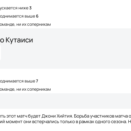
пускается ниже
3
 поднимается выше
6
команде, ни их соперникам
о Кутаиси
 поднимается выше
7
команде, ни их соперникам
дить этот матч будет Джони Хийтия. Борьба участников матча 
щий момент они встерчались только в рамках одного сезона.