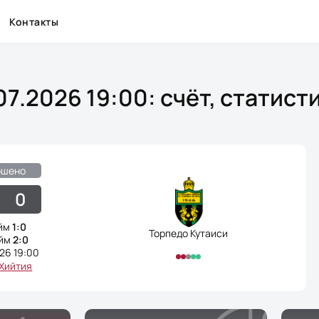
Контакты
07.2026 19:00: счёт, статист
ршено
0
айм
1:0
Торпедо Кутаиси
айм
2:0
26 19:00
Хийтия