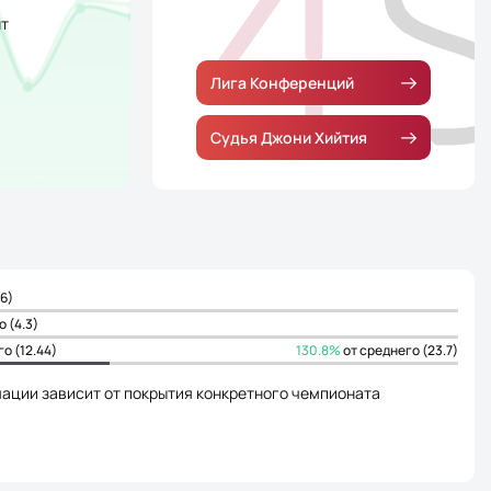
нт
Лига Конференций
Судья Джони Хийтия
6)
 (4.3)
о (12.44)
130.8%
от среднего (23.7)
рмации зависит от покрытия конкретного чемпионата