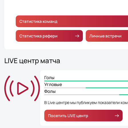
Статистика команд
Статистика рефери
Личные встречи
LIVE центр матча
Голы
Угловые
Фолы
В Live центре мы публикуем показатели ко
Посетить LIVE центр