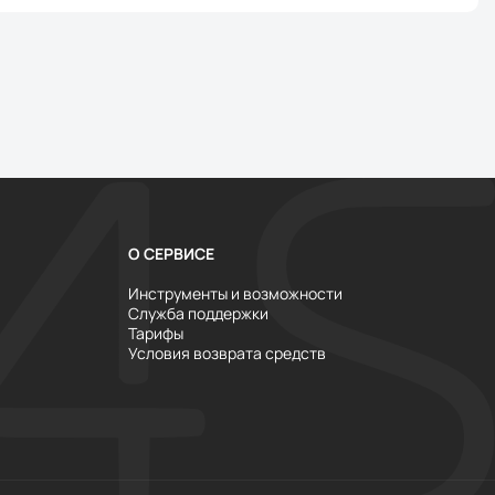
О СЕРВИСЕ
Инструменты и возможности
Служба поддержки
Тарифы
Условия возврата средств