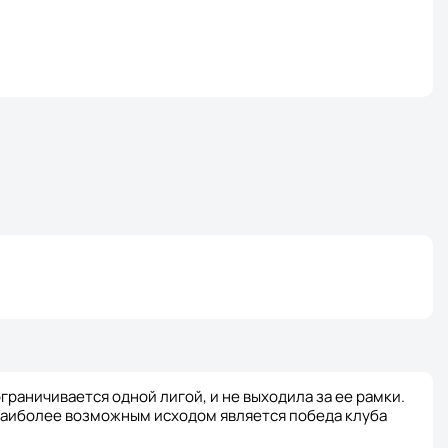
ограничивается одной лигой, и не выходила за ее рамки.
 Наиболее возможным исходом является победа клуба