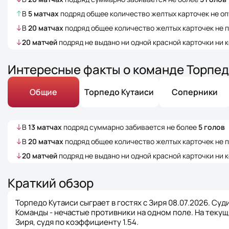
В
5
матчах
подряд общее количество желтых карточек не о
В
20
матчах
подряд общее количество желтых карточек не
20
матчей
подряд не выдано ни одной красной карточки ни 
Интересные факты о команде Торпед
Общие
Торпедо Кутаиси
Соперники
В
13
матчах
подряд суммарно забивается не более
5
голов
В
20
матчах
подряд общее количество желтых карточек не
20
матчей
подряд не выдано ни одной красной карточки ни 
Краткий обзор
Торпедо Кутаиси сыграет в гостях с Зиря 08.07.2026. Су
Команды - нечастые противники на одном поле. На теку
Зиря, судя по коэффициенту 1.54.