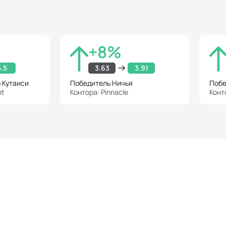
+8%
5.5
3.63
3.91
 Кутаиси
Победитель Ничья
Побе
et
Контора: Pinnacle
Конт