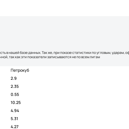
сть в нашей базе данных. Так же, при показе статистики по угловым, ударам, 
ной, так как эти показатели записываются не по всем лигам
Петрокуб
2.9
2.35
0.55
10.25
4.94
5.31
4.27