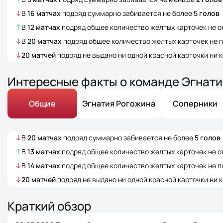
В
16
матчах
подряд суммарно забивается не более
5
голов
В
12
матчах
подряд общее количество желтых карточек не 
В
20
матчах
подряд общее количество желтых карточек не
20
матчей
подряд не выдано ни одной красной карточки ни 
Интересные факты о команде Эгнати
Общие
Эгнатия Рогожина
Соперники
В
20
матчах
подряд суммарно забивается не более
5
голов
В
13
матчах
подряд общее количество желтых карточек не 
В
14
матчах
подряд общее количество желтых карточек не 
20
матчей
подряд не выдано ни одной красной карточки ни 
Краткий обзор