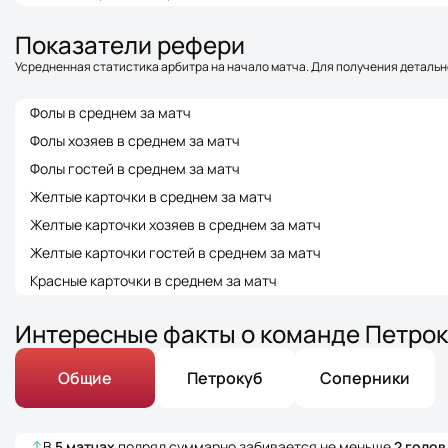
Показатели рефери
Усредненная статистика арбитра на начало матча. Для получения деталь
Фолы в среднем за матч
Фолы хозяев в среднем за матч
Фолы гостей в среднем за матч
Желтые карточки в среднем за матч
Желтые карточки хозяев в среднем за матч
Желтые карточки гостей в среднем за матч
Красные карточки в среднем за матч
Интересные факты о команде Петро
Общие
Петрокуб
Соперники
В
5
матчах
подряд суммарно забивается не меньше
2
голов