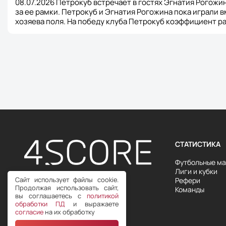
08.07.2026 Петрокуб встречает в гостях Эгнатия Рогожин
за ее рамки. Петрокуб и Эгнатия Рогожина пока играли в
хозяева поля. На победу клуба Петрокуб коэффициент рав
СТАТИСТИКА
Футбольные ма
Лиги и кубки
Сайт использует файлы cookie.
Рефери
Продвинутая спортивная
Продолжая использовать сайт,
Команды
статистика с 2018 года
вы соглашаетесь с
политикой
обработки ПД
и выражаете
support@4score.ru
согласие
на их обработку