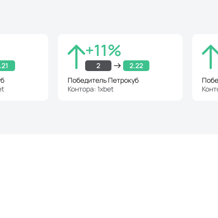
+11%
.21
2
2.22
уб
Победитель Петрокуб
Побе
et
Контора: 1xbet
Конт