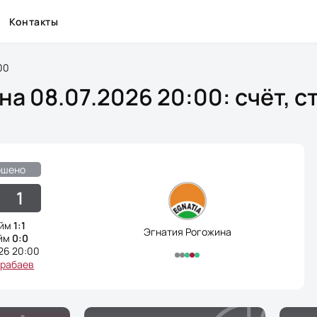
Контакты
00
а 08.07.2026 20:00: счёт, с
ршено
1
айм
1:1
Эгнатия Рогожина
айм
0:0
26 20:00
арабаев