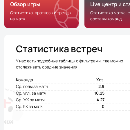
Обзор игры
Live центр и ст
Статистика, прогнозы и тренды
Статистика матча, 
на матч
составы команд
Статистика встреч
У нас есть подробные таблицы с фильтрами, где можно
отслеживать средние значения
Команда
Хоз.
Ср. голы за матч
2.9
Ср. угл. за матч
10.25
Ср. ЖК за матч
4.27
Ср. КК за матч
0