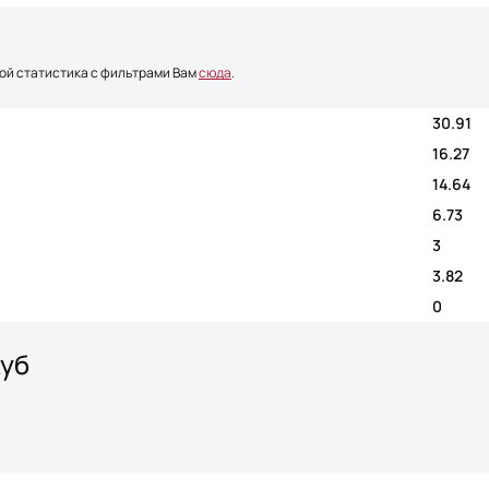
ной статистика с фильтрами Вам
сюда
.
30.91
16.27
14.64
6.73
3
3.82
0
куб