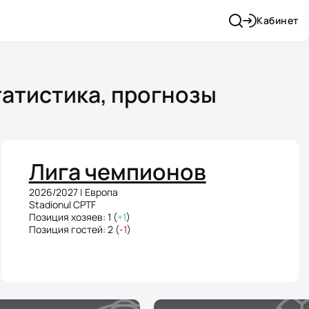
Кабинет
татистика, прогнозы
Лига чемпионов
2026/2027 | Европа
Stadionul CPTF
Позиция хозяев: 1 (
+1
)
Позиция гостей: 2 (
-1
)