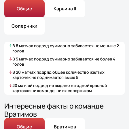
Общие
Карвина II
Соперники
В
8
матчах
подряд суммарно забивается не меньше
2
голов
В
5
матчах
подряд суммарно забивается не более
4
голов
В
20
матчах
подряд общее количество желтых
карточек не поднимается выше
5
20
матчей
подряд не выдано ни одной красной
карточки ни команде, ни их соперникам
Интересные факты о команде
Вратимов
Общие
Вратимов