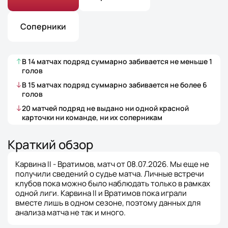
Соперники
В
14
матчах
подряд суммарно забивается не меньше
1
голов
В
15
матчах
подряд суммарно забивается не более
6
голов
20
матчей
подряд не выдано ни одной красной
карточки ни команде, ни их соперникам
Краткий обзор
Карвина II - Вратимов, матч от 08.07.2026. Мы еще не
получили сведений о судье матча. Личные встречи
клубов пока можно было наблюдать только в рамках
одной лиги. Карвина II и Вратимов пока играли
вместе лишь в одном сезоне, поэтому данных для
анализа матча не так и много.