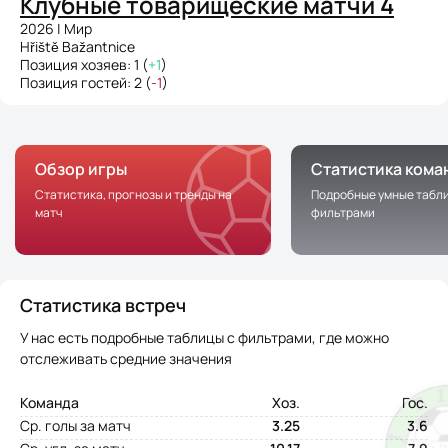
Клубные товарищеские матчи 4
2026 | Мир
Hřiště Bažantnice
Позиция хозяев: 1 (
+1
)
Позиция гостей: 2 (
-1
)
Обзор игры
Статистика кома
Статистика, прогнозы и тренды на
Подробные умные табли
матч
фильтрами
Статистика встреч
У нас есть подробные таблицы с фильтрами, где можно
отслеживать средние значения
Команда
Хоз.
Гос.
Ср. голы за матч
3.25
3.6