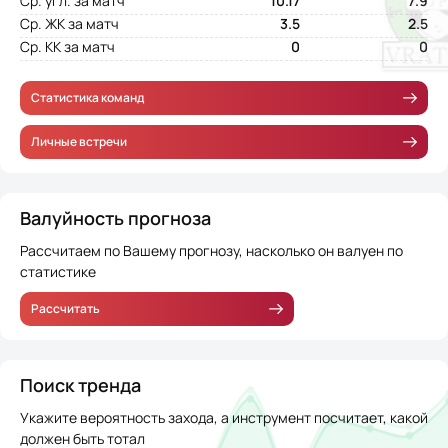
Ср. угл. за матч
10.17
7.9
Ср. ЖК за матч
3.5
2.5
Ср. КК за матч
0
0
Статистика команд
Личные встречи
Валуйность прогноза
Рассчитаем по Вашему прогнозу, насколько он валуен по
статистике
Рассчитать
Поиск тренда
Укажите вероятность захода, а инструмент посчитает, какой
должен быть тотал