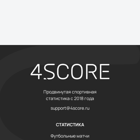
Продвинутая спортивная
статистика с 2018 года
support@4score.ru
СТАТИСТИКА
Футбольные матчи