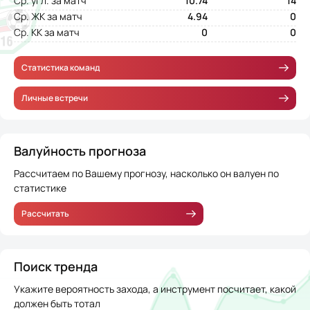
Ср. угл. за матч
10.74
14
Ср. ЖК за матч
4.94
0
Ср. КК за матч
0
0
Статистика команд
Личные встречи
Валуйность прогноза
Рассчитаем по Вашему прогнозу, насколько он валуен по
статистике
Рассчитать
Поиск тренда
Укажите вероятность захода, а инструмент посчитает, какой
должен быть тотал