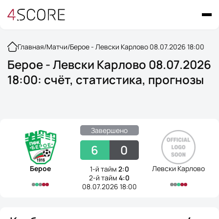
Главная
/
Матчи
/
Берое - Левски Карлово 08.07.2026 18:00
Берое - Левски Карлово 08.07.2026
18:00: счёт, статистика, прогнозы
Завершено
6
0
Берое
Левски Карлово
1-й тайм
2:0
2-й тайм
4:0
08.07.2026 18:00