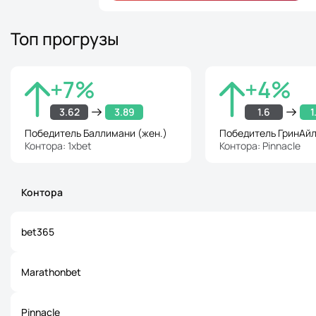
Топ прогрузы
+7%
+4%
3.62
3.89
1.6
1
Победитель Баллимани (жен.)
Победитель ГринАйл
Контора: 1xbet
Контора: Pinnacle
Контора
bet365
Marathonbet
Pinnacle