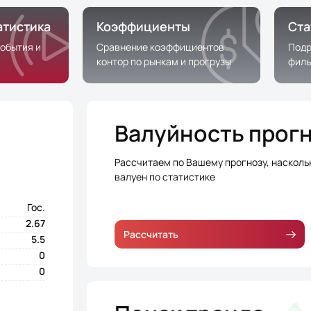
атистика
Коэффициенты
Ста
события и
Сравнение коэффициентов
Подр
контор по рынкам и прогрузы
филь
Валуйность прог
Рассчитаем по Вашему прогнозу, насколь
валуен по статистике
Гос.
2.67
Рассчитать
5.5
0
0