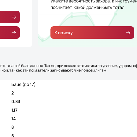
Укажите вероятность захода, а инструме
посчитает, какой должен быть тотал
К поиску
сть в нашей базе данных. Так же, при показе статистики по угловым, ударам, 
ной, так как эти показатели записываются не по всем лигам
Баия (до 17)
2
0.83
1.17
14
8
6