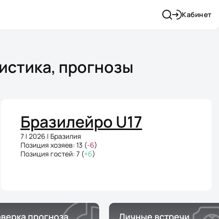
Кабинет
атистика, прогнозы
Бразилейро U17
7 | 2026 | Бразилия
Позиция хозяев: 13 (
-6
)
Позиция гостей: 7 (
+6
)
верка прогноза
Личные встречи