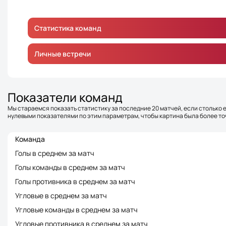
Статистика команд
Личные встречи
Показатели команд
Мы стараемся показать статистику за последние 20 матчей, если столько е
нулевыми показателями по этим параметрам, чтобы картина была более точ
Команда
Голы в среднем за матч
Голы команды в среднем за матч
Голы противника в среднем за матч
Угловые в среднем за матч
Угловые команды в среднем за матч
Угловые противника в среднем за матч