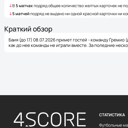
В
5
матчах
подряд общее количество желтых карточек не 
5
матчей
подряд не выдано ни одной красной карточки ни ко
Краткий обзор
Баия (до 17) 08.07.2026 примет гостей - команду Гремио (
как до нее команды не играли вместе. За поледние неско
СТАТИСТИКА
Футбольные ма