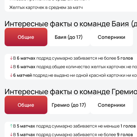
Желтых карточек в среднем за матч
Интересные факты о команде Баия (д
Общие
Баия (до 17)
Соперники
В
6
матчах
подряд суммарно забивается не более
5
голов
В
6
матчах
подряд общее количество желтых карточек не 
6
матчей
подряд не выдано ни одной красной карточки ни к
Интересные факты о команде Гремио 
Общие
Гремио (до 17)
Соперники
В
5
матчах
подряд суммарно забивается не меньше
1
голов
В
5
матчах
подряд суммарно забивается не более
9
голов