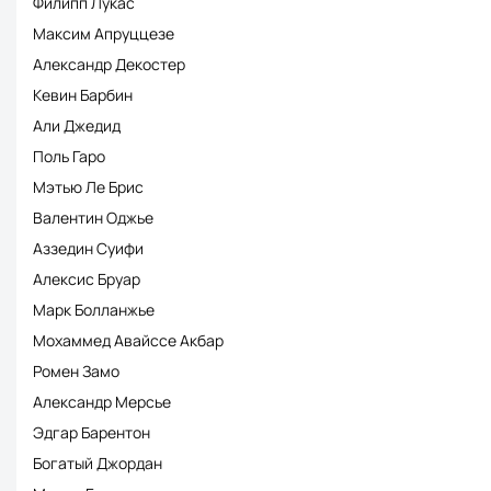
Филипп Лукас
Максим Апруццезе
Александр Декостер
Кевин Барбин
Али Джедид
Поль Гаро
Мэтью Ле Брис
Валентин Оджье
Аззедин Суифи
Алексис Бруар
Марк Болланжье
Мохаммед Авайссе Акбар
Ромен Замо
Александр Мерсье
Эдгар Барентон
Богатый Джордан