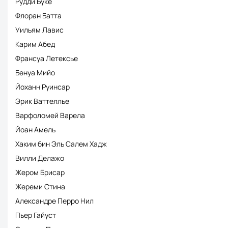
Рудди Буке
Флоран Батта
Уильям Лавис
Карим Абед
Франсуа Летексье
Бенуа Мийо
Йоханн Руинсар
Эрик Ваттеллье
Варфоломей Варела
Йоан Амель
Хаким бин Эль Салем Хадж
Вилли Делажо
Жером Брисар
Жереми Стина
Александре Перро Нил
Пьер Гайуст