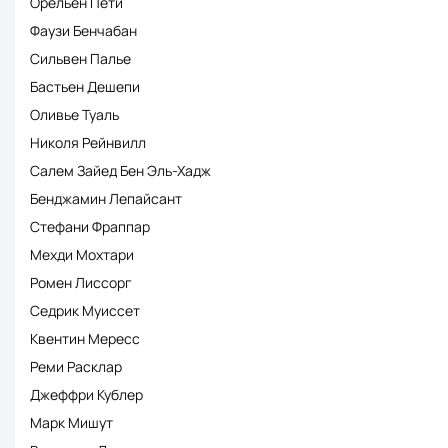
Орельен Пети
Фаузи Бенчабан
Сильвен Палье
Бастьен Дешепи
Оливье Туаль
Николя Рейнвилл
Салем Зайед Бен Эль-Хадж
Бенджамин Лепайсант
Стефани Фраппар
Мехди Мохтари
Ромен Лиссорг
Седрик Муиссет
Квентин Мересс
Реми Расклар
Джеффри Кублер
Марк Мишут