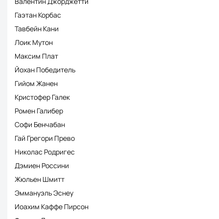
Валентин Джорджетти
Гаэтан Корбас
Тавбейн Кани
Лоик Мутон
Максим Плат
Йохан Победитель
Гийом Жанен
Кристофер Галек
Ромен Галибер
Софи Бенчабан
Гай Грегори Прево
Николас Родригес
Дэмиен Россини
Жюльен Шмитт
Эммануэль Эснеу
Иоахим Каффе Пирсон