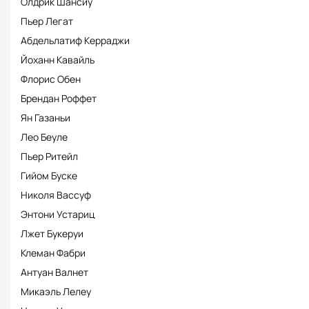
Олдрик Шансиу
Пьер Легат
Абдельлатиф Керраджи
Йоханн Кавайль
Флорис Обен
Брендан Роффет
Ян Газаньи
Лео Беуле
Пьер Ритейл
Гийом Буске
Николя Вассуф
Энтони Устариц
Лжет Букеруи
Клеман Фабри
Антуан Валнет
Микаэль Лелеу