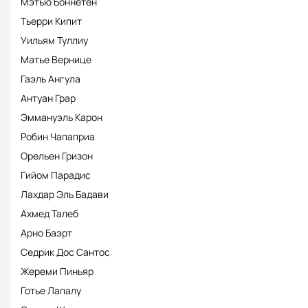
Мэтью Боннетен
Тьерри Кипит
Уильям Туллиу
Матье Вернице
Гаэль Ангула
Антуан Грар
Эммануэль Карон
Робин Чапаприа
Орельен Гризон
Гийом Парадис
Лахдар Эль Бадави
Ахмед Талеб
Арно Баэрт
Седрик Дос Сантос
Жереми Пиньяр
Готье Лапалу