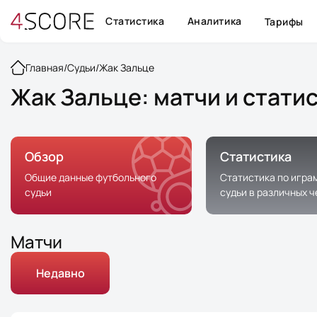
Статистика
Аналитика
Тарифы
Главная
/
Судьи
/
Жак Зальце
Жак Зальце: матчи и стати
Обзор
Статистика
Общие данные футбольного
Статистика по игра
судьи
судьи в различных 
Матчи
Недавно