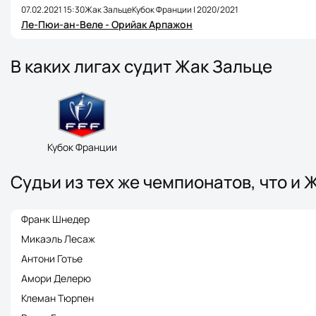
07.02.2021 15:30
Жак Зальце
Кубок Франции | 2020/2021
Ле-Пюи-ан-Веле - Орийак Арпажон
В каких лигах судит Жак Зальце
Кубок Франции
Судьи из тех же чемпионатов, что и 
Франк Шнедер
Микаэль Лесаж
Антони Готье
Амори Делерю
Клеман Тюрпен