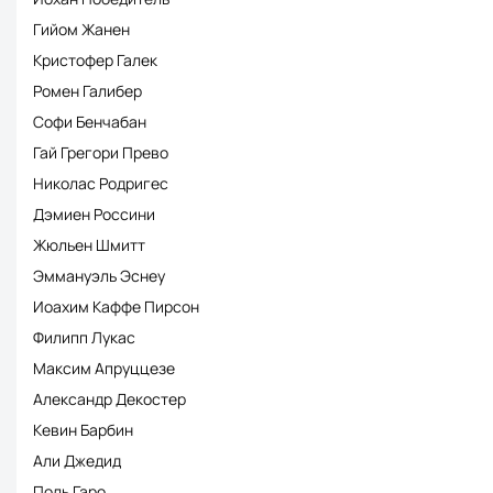
Гийом Жанен
Кристофер Галек
Ромен Галибер
Софи Бенчабан
Гай Грегори Прево
Николас Родригес
Дэмиен Россини
Жюльен Шмитт
Эммануэль Эснеу
Иоахим Каффе Пирсон
Филипп Лукас
Максим Апруццезе
Александр Декостер
Кевин Барбин
Али Джедид
Поль Гаро