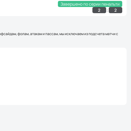
Завершено по серии пенальти
:
2
2
оффсайдам, фолам, атакам и пассам, мы исключаем из подсчета матчи с