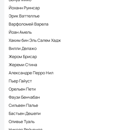
Йоханн Руинсар
Эрик Ваттеллье
Варфоломей Варела
Йоан Амель
Хаким бин Эль Салем Хадж
Вилли Делажо
Жером Брисар
Жереми Стина
Александре Перро Нил
Пьер Гайуст
Орельен Пети
Фаузи Бенчабан
Сильвен Палье
Бастьен Дешепи
Оливье Туаль
Николя Рейнвилл