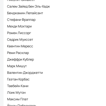
Салем Зайед Бен Эль-Хадж
Бенджамин Лепайсант
Стефани Фраппар
Мехди Мохтари
Ромен Лиссорг
Седрик Муиссет
Квентин Мересс
Реми Расклар
Джеффри Кублер
Марк Мишут
Валентин Джорджетти
Гаэтан Корбас
Тавбейн Кани
Лоик Мутон
Максим Плат
Йохан Победитель