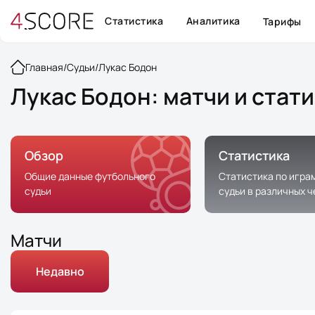
Статистика
Аналитика
Тарифы
Главная
/
Судьи
/
Лукас Бодон
Лукас Бодон: матчи и стат
Обзор
Статистика
Общие данные футбольного
Статистика по игра
судьи
судьи в различных 
Матчи
Недавно