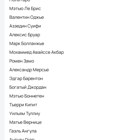
Мэтью Ле Брис
Валентин Оджье
Аззедин Суифи
Алексис Бруар
Марк Болланжье
Мохаммед Авайссе Акбар
Ромен Замо
Александр Мерсье
Эдгар Барентон
Богатый Джордан
Мэтью Боннетен
Тьерри Кипит
Уильям Туллиу
Матье Вернице
Гаэль Ангула
Антуан Грар