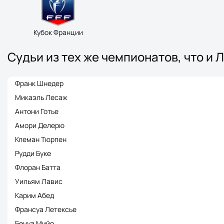
Кубок Франции
Судьи из тех же чемпионатов, что и 
Франк Шнедер
Микаэль Лесаж
Антони Готье
Амори Делерю
Клеман Тюрпен
Рудди Буке
Флоран Батта
Уильям Лавис
Карим Абед
Франсуа Летексье
Бенуа Мийо