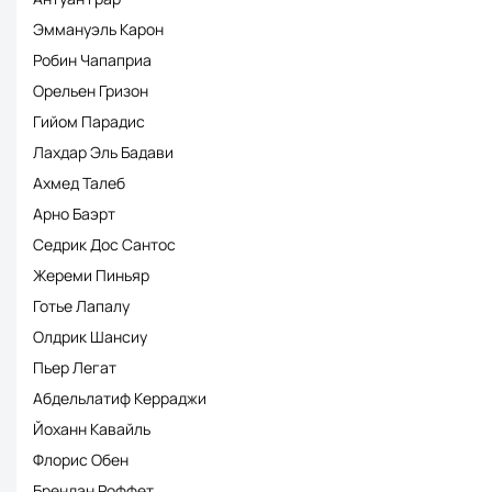
Эммануэль Карон
Робин Чапаприа
Орельен Гризон
Гийом Парадис
Лахдар Эль Бадави
Ахмед Талеб
Арно Баэрт
Седрик Дос Сантос
Жереми Пиньяр
Готье Лапалу
Олдрик Шансиу
Пьер Легат
Абдельлатиф Керраджи
Йоханн Кавайль
Флорис Обен
Брендан Роффет