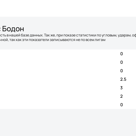
с Бодон
сть в нашей базе данных. Так же, при показе статистики по угловым, ударам, 
ной, так как эти показатели записываются не по всем лигам
0
0
0
2.5
3
2
0