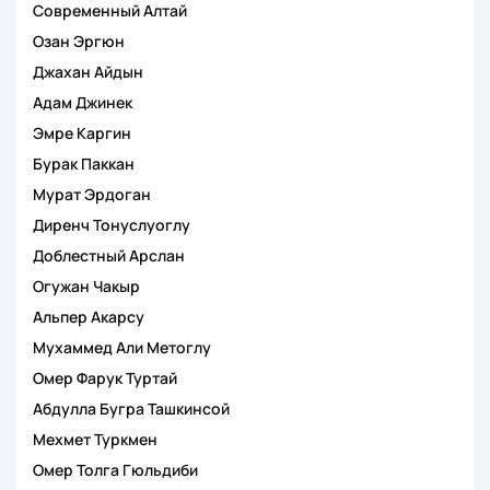
Современный Алтай
Озан Эргюн
Джахан Айдын
Адам Джинек
Эмре Каргин
Бурак Паккан
Мурат Эрдоган
Диренч Тонуслуоглу
Доблестный Арслан
Огужан Чакыр
Альпер Акарсу
Мухаммед Али Метоглу
Омер Фарук Туртай
Абдулла Бугра Ташкинсой
Мехмет Туркмен
Омер Толга Гюльдиби