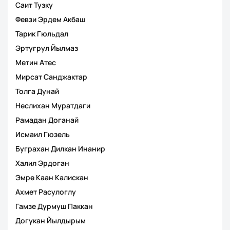
Саит Тузку
Февзи Эрдем Акбаш
Тарик Гюльдал
Эртугрул Йылмаз
Метин Атес
Мирсат Санджактар
Толга Дунай
Неслихан Муратдаги
Рамадан Доганай
Исмаил Гюзель
Буграхан Дилкан Инанир
Халил Эрдоган
Эмре Каан Калискан
Ахмет Расулоглу
Гамзе Дурмуш Паккан
Догукан Йылдырым