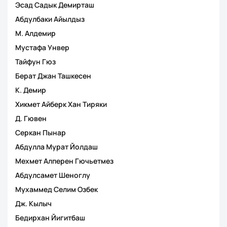
Эсад Садык Демирташ
Абдулбаки Айылдыз
М. Алдемир
Мустафа Унвер
Тайфун Гюз
Берат Джан Ташкесен
К. Демир
Хикмет Айберк Хан Тиряки
Д. Гювен
Серкан Пынар
Абдулла Мурат Йолдаш
Мехмет Алперен Гючьетмез
Абдулсамет Шеноглу
Мухаммед Селим Озбек
Дж. Кылыч
Бедирхан Йигитбаш