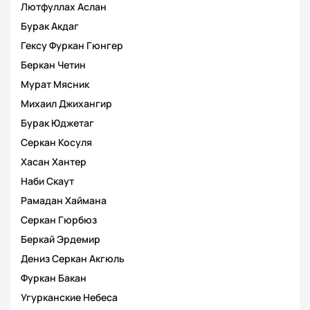
Лютфуллах Аслан
Бурак Акдаг
Гексу Фуркан Гюнгер
Беркан Четин
Мурат Мясник
Михаил Джихангир
Бурак Юджетаг
Серкан Косуля
Хасан Хантер
Наби Скаут
Рамадан Хаймана
Серкан Гюрбюз
Беркай Эрдемир
Дениз Серкан Акгюль
Фуркан Бакан
Угурканские Небеса