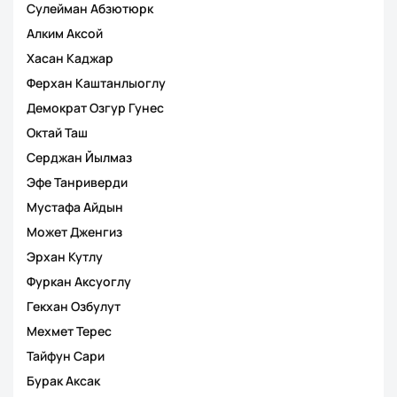
Сулейман Абзютюрк
Алким Аксой
Хасан Каджар
Ферхан Каштанлыоглу
Демократ Озгур Гунес
Октай Таш
Серджан Йылмаз
Эфе Танриверди
Мустафа Айдын
Может Дженгиз
Эрхан Кутлу
Фуркан Аксуоглу
Гекхан Озбулут
Мехмет Терес
Тайфун Сари
Бурак Аксак