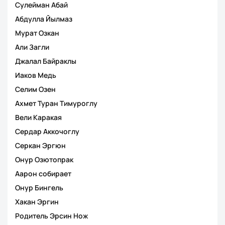
Сулейман Абай
Абдулла Йылмаз
Мурат Озкан
Али Загли
Джалал Байраклы
Иаков Медь
Селим Озен
Ахмет Туран Тимуроглу
Вели Каракая
Сердар Аккочоглу
Серкан Эргюн
Онур Озютопрак
Аарон собирает
Онур Бингель
Хакан Эргин
Родитель Эрсин Нож