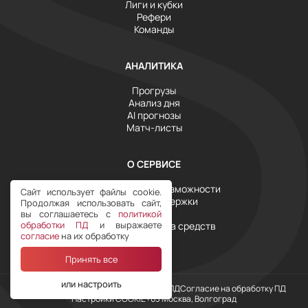
Лиги и кубки
Рефери
Команды
АНАЛИТИКА
Прогрузы
Анализ дня
AI прогнозы
Матч-листы
О СЕРВИСЕ
Инструменты и возможности
Сайт использует файлы cookie.
Служба поддержки
Продолжая использовать сайт,
Тарифы
вы соглашаетесь с
политикой
обработки ПД
и выражаете
Условия возврата средств
согласие
на их обработку
Принять все
или настроить
Наш Telegram
Политика обработки ПД
Согласие на обработку ПД
Настройки COOKIE
+03 Москва, Волгоград