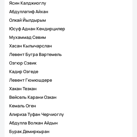
Ясин Калджиоглу
Абдуллатиф Айхан
Олкай Йылдырым
Юсуф Аднан Кендирцилер
Мухаммад Севим
Хасан Кылычарслан
Левент Бугра Вартемель
Озгюр Сэвик
Кадир Озгеде
Левент Гюмюшдере
Хакан Тезкан
Вейсель Карани Озкан
Кемаль Оген
Алириза Туфан Черчиоглу
Абдулла Волкан Айдын
Бурак Демиркыран