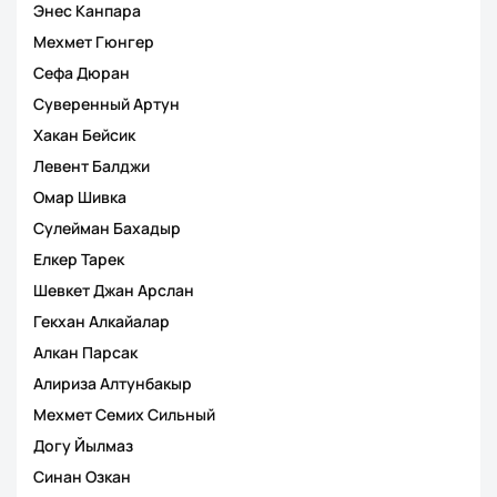
Энес Канпара
Мехмет Гюнгер
Сефа Дюран
Суверенный Артун
Хакан Бейсик
Левент Балджи
Омар Шивка
Сулейман Бахадыр
Елкер Тарек
Шевкет Джан Арслан
Гекхан Алкайалар
Алкан Парсак
Алириза Алтунбакыр
Мехмет Семих Сильный
Догу Йылмаз
Синан Озкан