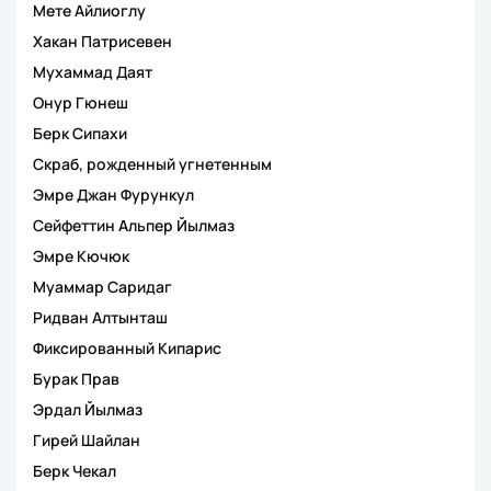
Мете Айлиоглу
Хакан Патрисевен
Мухаммад Даят
Онур Гюнеш
Берк Сипахи
Скраб, рожденный угнетенным
Эмре Джан Фурункул
Сейфеттин Альпер Йылмаз
Эмре Кючюк
Муаммар Саридаг
Ридван Алтынташ
Фиксированный Кипарис
Бурак Прав
Эрдал Йылмаз
Гирей Шайлан
Берк Чекал