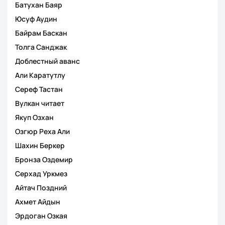
Батухан Баяр
Юсуф Аудин
Байрам Баскан
Толга Санджак
Доблестный аванс
Али Каратутлу
Сереф Тастан
Вулкан читает
Якуп Озхан
Озгюр Реха Али
Шахин Беркер
Бронза Оздемир
Серхад Уркмез
Айтач Поздний
Ахмет Айдын
Эрдоган Озкая