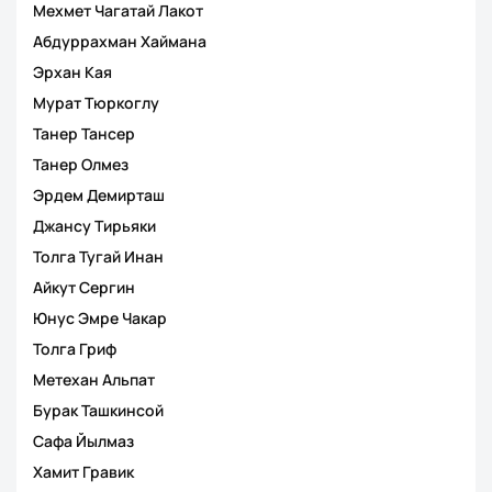
Мехмет Чагатай Лакот
Абдуррахман Хаймана
Эрхан Кая
Мурат Тюркоглу
Танер Тансер
Танер Олмез
Эрдем Демирташ
Джансу Тирьяки
Толга Тугай Инан
Айкут Сергин
Юнус Эмре Чакар
Толга Гриф
Метехан Альпат
Бурак Ташкинсой
Сафа Йылмаз
Хамит Гравик