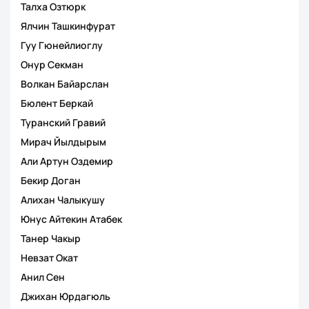
Талха Озтюрк
Ялчин Ташкинфурат
Гуy Гюнейлиоглу
Онур Секман
Волкан Байарслан
Бюлент Беркай
Туранский Гравий
Мирач Йылдырым
Али Артун Оздемир
Бекир Доган
Алихан Чалыкушу
Юнус Айтекин Атабек
Танер Чакыр
Невзат Окат
Анил Сен
Джихан Юрдагюль