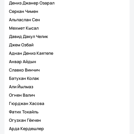
Дениз Джанер Озарал
Серкан Чимен
Альпаслан Сен
Мехмет Кысал
Давид Дакул Челик
Джем Озбай
Аднан Дениз Каятепе
Анвар Айдын
Славко Винчич
Батухан Колак
Али Йылмаз
Огнен Валич
Гюрджан Хасова
Фатих Токайль
Огузхан Гёкчен
Арда Кердешлер