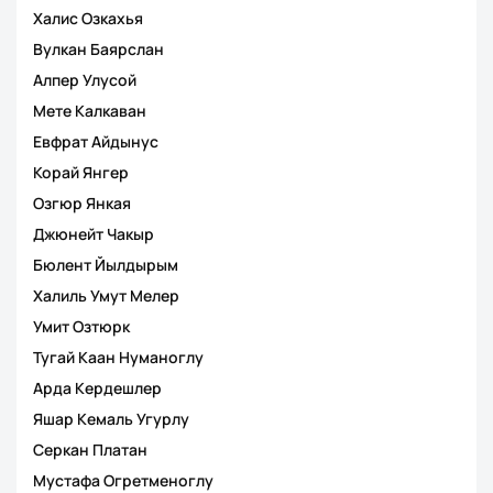
Халис Озкахья
Вулкан Баярслан
Алпер Улусой
Мете Калкаван
Евфрат Айдынус
Корай Янгер
Озгюр Янкая
Джюнейт Чакыр
Бюлент Йылдырым
Халиль Умут Мелер
Умит Озтюрк
Тугай Каан Нуманоглу
Арда Кердешлер
Яшар Кемаль Угурлу
Серкан Платан
Мустафа Огретменоглу