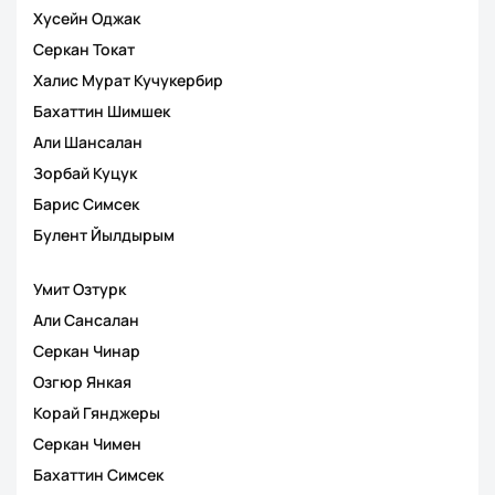
Хусейн Оджак
Серкан Токат
Халис Мурат Кучукербир
Бахаттин Шимшек
Али Шансалан
Зорбай Куцук
Барис Симсек
Булент Йылдырым
Умит Озтурк
Али Сансалан
Серкан Чинар
Озгюр Янкая
Корай Гянджеры
Серкан Чимен
Бахаттин Симсек