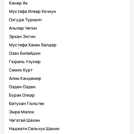
Канер Ак
Мустафа Илкер Кочкун
Озгудж Туркалп
Альпер Четин
Эркан Энгин
Мустафа Хакан Белдер
Озан Билейджи
Гюрель Узунер
Семих Курт
Алим Кандемир
Озден Озден
Бурак Олкар
Батухан Гюльтек
Эмре Малок
Чагатай Шахан
Наджати Сельчук Шахин