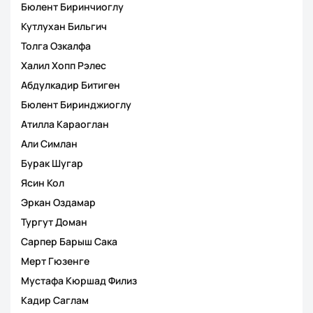
Бюлент Биринчиоглу
Кутлухан Бильгич
Толга Озкалфа
Халил Хопп Рэлес
Абдулкадир Битиген
Бюлент Биринджиоглу
Атилла Караоглан
Али Симлан
Бурак Шугар
Ясин Кол
Эркан Оздамар
Тургут Доман
Сарпер Барыш Сака
Мерт Гюзенге
Мустафа Кюршад Филиз
Кадир Саглам