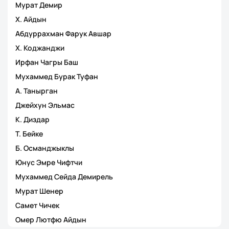
Мурат Демир
Х. Айдын
Абдуррахман Фарук Авшар
Х. Коджанджи
Ирфан Чагры Баш
Мухаммед Бурак Туфан
А. Танырган
Джейхун Эльмас
К. Диздар
Т. Бейке
Б. Османджыклы
Юнус Эмре Чифтчи
Мухаммед Сейда Демирель
Мурат Шенер
Самет Чичек
Омер Лютфю Айдын