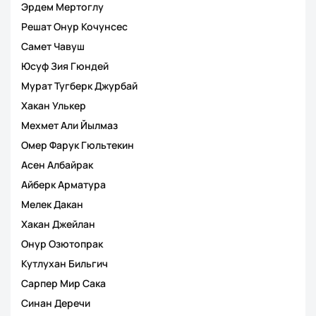
Эрдем Мертоглу
Решат Онур Кочунсес
Самет Чавуш
Юсуф Зия Гюндей
Мурат Тугберк Джурбай
Хакан Улькер
Мехмет Али Йылмаз
Омер Фарук Гюльтекин
Асен Албайрак
Айберк Арматура
Мелек Дакан
Хакан Джейлан
Онур Озютопрак
Кутлухан Бильгич
Сарпер Мир Сака
Синан Деречи