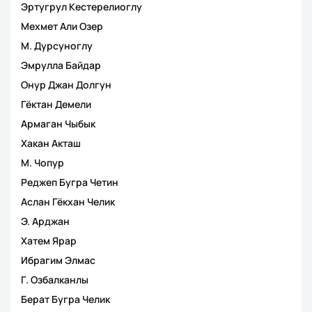
Эртугрул Кестерелиоглу
Мехмет Али Озер
М. Дурсуноглу
Эмрулла Байдар
Онур Джан Долгун
Гёктан Демели
Армаган Чыбык
Хакан Акташ
М. Чопур
Реджеп Бугра Четин
Аслан Гёкхан Челик
Э. Арджан
Хатем Ярар
Ибрагим Элмас
Г. Озбалканлы
Берат Бугра Челик