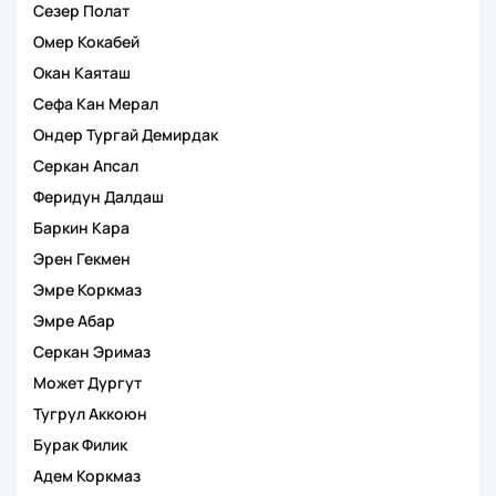
Сезер Полат
Омер Кокабей
Окан Каяташ
Сефа Кан Мерал
Ондер Тургай Демирдак
Серкан Апсал
Феридун Далдаш
Баркин Кара
Эрен Гекмен
Эмре Коркмаз
Эмре Абар
Серкан Эримаз
Может Дургут
Тугрул Аккоюн
Бурак Филик
Адем Коркмаз