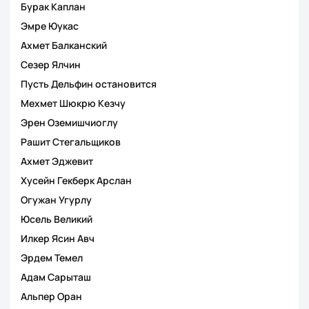
Бурак Каплан
Эмре Юукас
Ахмет Балканский
Сезер Ялчин
Пусть Дельфин остановится
Мехмет Шюкрю Кезчу
Эрен Оземишчиоглу
Рашит Стегальщиков
Ахмет Эджевит
Хусейн Гекберк Арслан
Огужан Угурлу
Юсель Великий
Илкер Ясин Авч
Эрдем Темел
Адам Сарыташ
Альпер Оран