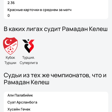
2.36
Красные карточки в среднем за матч
0
В каких лигах судит Рамадан Келеш
Кубок
Турция.
Турции
Cуперлига
Судьи из тех же чемпионатов, что и
Рамадан Келеш
Али Палабийик
Суат Арсланбога
Хусейн Гечек