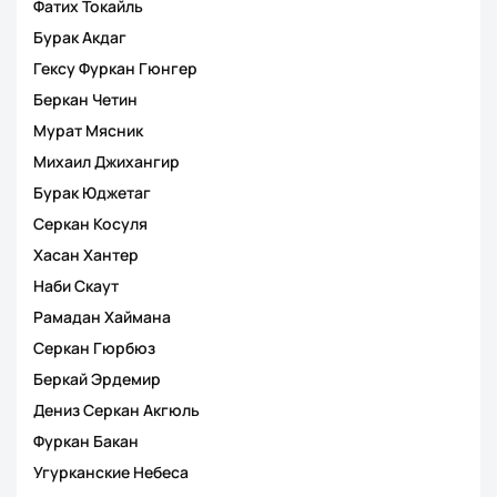
Фатих Токайль
Бурак Акдаг
Гексу Фуркан Гюнгер
Беркан Четин
Мурат Мясник
Михаил Джихангир
Бурак Юджетаг
Серкан Косуля
Хасан Хантер
Наби Скаут
Рамадан Хаймана
Серкан Гюрбюз
Беркай Эрдемир
Дениз Серкан Акгюль
Фуркан Бакан
Угурканские Небеса