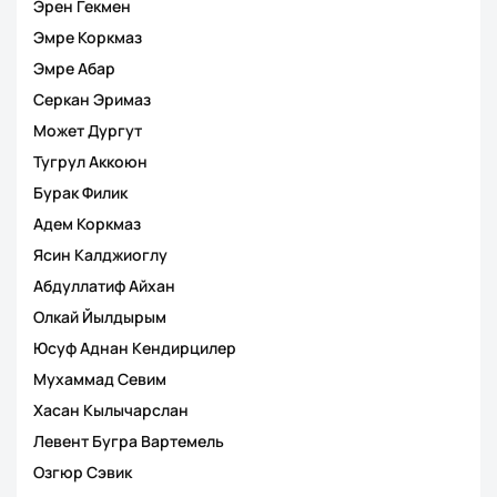
Эрен Гекмен
Эмре Коркмаз
Эмре Абар
Серкан Эримаз
Может Дургут
Тугрул Аккоюн
Бурак Филик
Адем Коркмаз
Ясин Калджиоглу
Абдуллатиф Айхан
Олкай Йылдырым
Юсуф Аднан Кендирцилер
Мухаммад Севим
Хасан Кылычарслан
Левент Бугра Вартемель
Озгюр Сэвик