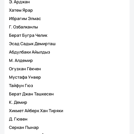
Э. Арджан
Хатем Ярар
Ибрагим Элмас
Г. Озбалканлы
Берат Бугра Челик
Эсад Садык Демирташ
Абдулбаки Айылдыз
М. Алдемир
Огузхан Гёкчен
Мустафа Унвер
Тайфун Гюз
Берат Джан Ташкесен
К. Демир
Хикмет Айберк Хан Тиряки
Д. Гювен
Серкан Пынар