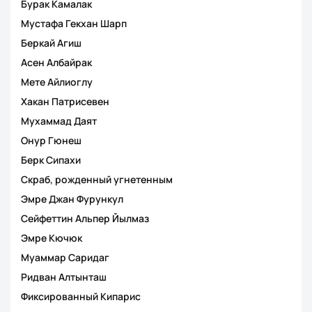
Бурак Камалак
Мустафа Гекхан Шарп
Беркай Агиш
Асен Албайрак
Мете Айлиоглу
Хакан Патрисевен
Мухаммад Даят
Онур Гюнеш
Берк Сипахи
Скраб, рожденный угнетенным
Эмре Джан Фурункул
Сейфеттин Альпер Йылмаз
Эмре Кючюк
Муаммар Саридаг
Ридван Алтынташ
Фиксированный Кипарис