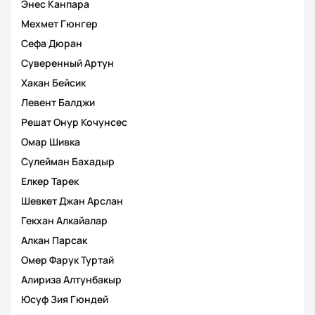
Энес Канпара
Мехмет Гюнгер
Сефа Дюран
Суверенный Артун
Хакан Бейсик
Левент Балджи
Решат Онур Кочунсес
Омар Шивка
Сулейман Бахадыр
Елкер Тарек
Шевкет Джан Арслан
Гекхан Алкайалар
Алкан Парсак
Омер Фарук Туртай
Алириза Алтунбакыр
Юсуф Зия Гюндей