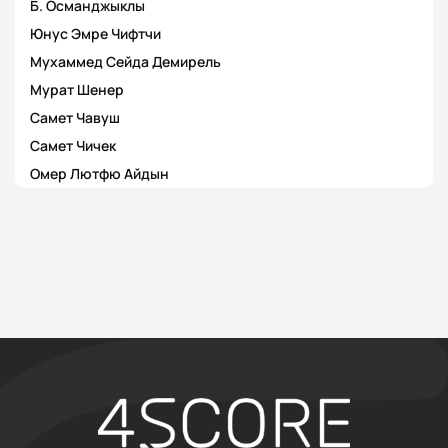
Б. Османджыклы
Юнус Эмре Чифтчи
Мухаммед Сейда Демирель
Мурат Шенер
Самет Чавуш
Самет Чичек
Омер Лютфю Айдын