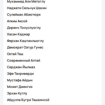
Мухаммед Али Метоглу
Наджати Сельчук Шахин
Сулейман Абзютюрк
Алким Аксой
Диренч Тонуслуоглу
Хасан Каджар
Ферхан Каштанлыоглу
Демократ Озгур Гунес
Октай Таш
Современный Алтай
Серджан Йылмаз
Эфе Танриверди
Мустафа Айдын
Может Дженгиз
Эрхан Кутлу
Абдулла Бугра Ташкинсой