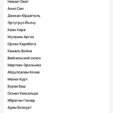
Невзат Окат
Анил Сен
Джихан Юрдагюль
Эртугрул Йолчу
Каан Кара
Мулазим Аргиз
Орхан Карабога
Кемаль Война
Вейсельский склон
Мерткан Эрольмез
Абдулсалам Кочак
Мелих Курт
Бурак Баш
Осман Кексальди
Ибрагим Гюнер
Адам Бозкурт