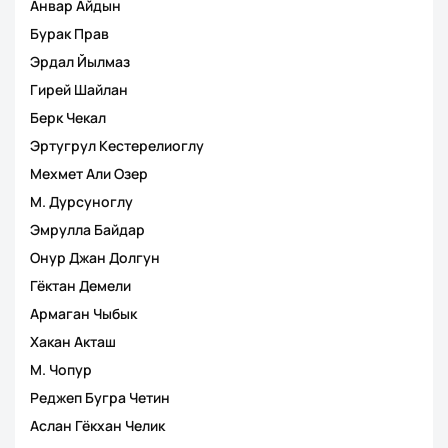
Анвар Айдын
Бурак Прав
Эрдал Йылмаз
Гирей Шайлан
Берк Чекал
Эртугрул Кестерелиоглу
Мехмет Али Озер
М. Дурсуноглу
Эмрулла Байдар
Онур Джан Долгун
Гёктан Демели
Армаган Чыбык
Хакан Акташ
М. Чопур
Реджеп Бугра Четин
Аслан Гёкхан Челик