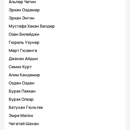
Альпер Четин
Эркан Оздамар
Эркан Энгин
Мустафа Хакан Белдер
Озан Билейджи
Гюрель Узунер
Мерт Гюзенге
Джахан Айдын
Семих Курт
Алим Кандемир
Озден Озден
Бурак Паккан
Бурак Олкар
Батухан Гюльтек
Эмре Малок
Чагатай Шахан