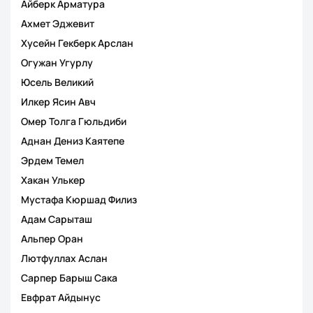
Айберк Арматура
Ахмет Эджевит
Хусейн Гекберк Арслан
Огужан Угурлу
Юсель Великий
Илкер Ясин Авч
Омер Толга Гюльдиби
Аднан Дениз Каятепе
Эрдем Темел
Хакан Улькер
Мустафа Кюршад Филиз
Адам Сарыташ
Альпер Оран
Лютфуллах Аслан
Сарпер Барыш Сака
Евфрат Айдынус