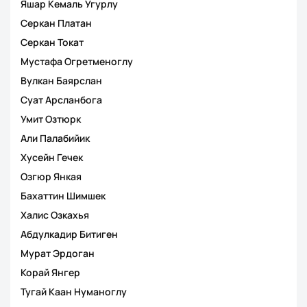
Яшар Кемаль Угурлу
Серкан Платан
Серкан Токат
Мустафа Огретменоглу
Вулкан Баярслан
Суат Арсланбога
Умит Озтюрк
Али Палабийик
Хусейн Гечек
Озгюр Янкая
Бахаттин Шимшек
Халис Озкахья
Абдулкадир Битиген
Мурат Эрдоган
Корай Янгер
Тугай Каан Нуманоглу