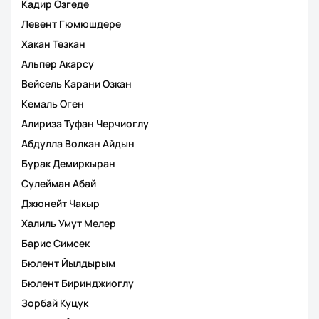
Кадир Озгеде
Левент Гюмюшдере
Хакан Тезкан
Альпер Акарсу
Вейсель Карани Озкан
Кемаль Оген
Алириза Туфан Черчиоглу
Абдулла Волкан Айдын
Бурак Демиркыран
Сулейман Абай
Джюнейт Чакыр
Халиль Умут Мелер
Барис Симсек
Бюлент Йылдырым
Бюлент Биринджиоглу
Зорбай Куцук