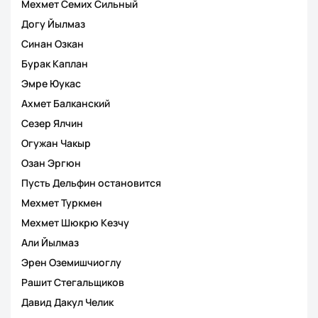
Мехмет Семих Сильный
Догу Йылмаз
Синан Озкан
Бурак Каплан
Эмре Юукас
Ахмет Балканский
Сезер Ялчин
Огужан Чакыр
Озан Эргюн
Пусть Дельфин остановится
Мехмет Туркмен
Мехмет Шюкрю Кезчу
Али Йылмаз
Эрен Оземишчиоглу
Рашит Стегальщиков
Давид Дакул Челик