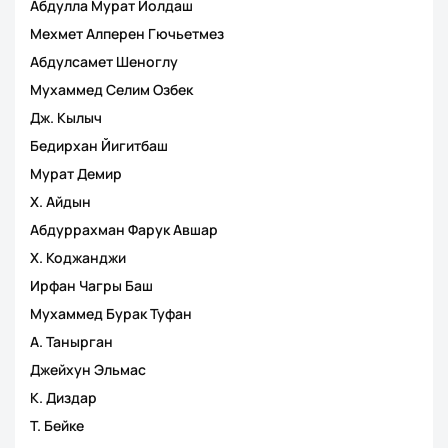
Абдулла Мурат Йолдаш
Мехмет Алперен Гючьетмез
Абдулсамет Шеноглу
Мухаммед Селим Озбек
Дж. Кылыч
Бедирхан Йигитбаш
Мурат Демир
Х. Айдын
Абдуррахман Фарук Авшар
Х. Коджанджи
Ирфан Чагры Баш
Мухаммед Бурак Туфан
А. Танырган
Джейхун Эльмас
К. Диздар
Т. Бейке