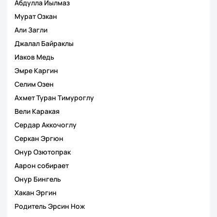
Абдулла Йылмаз
Мурат Озкан
Али Загли
Джалал Байраклы
Иаков Медь
Эмре Каргин
Селим Озен
Ахмет Туран Тимуроглу
Вели Каракая
Сердар Аккочоглу
Серкан Эргюн
Онур Озютопрак
Аарон собирает
Онур Бингель
Хакан Эргин
Родитель Эрсин Нож