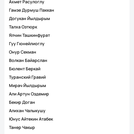
Ахмет Расулоглу
Гамзе Дурмуш Паккан
Догукан Йылдырым
Талха Озтюрк
Ялчин Ташкинфурат
Гуy Гюнейлиоглу
Онур Секман
Волкан Байарслан
Бюлент Беркай
Туранский Гравий
Мирач Йылдырым
Али Артун Оздемир
Бекир Доган
Алихан Чалыкушу
Юнус Айтекин Атабек
Танер Чакыр