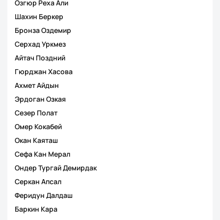
Озгюр Реха Али
Шахин Беркер
Бронза Оздемир
Серхад Уркмез
Айтач Поздний
Гюрджан Хасова
Ахмет Айдын
Эрдоган Озкая
Сезер Полат
Омер Кокабей
Окан Каяташ
Сефа Кан Мерал
Ондер Тургай Демирдак
Серкан Апсал
Феридун Далдаш
Баркин Кара