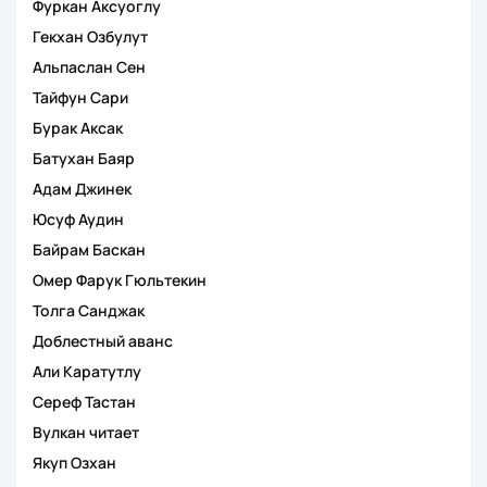
Фуркан Аксуоглу
Гекхан Озбулут
Альпаслан Сен
Тайфун Сари
Бурак Аксак
Батухан Баяр
Адам Джинек
Юсуф Аудин
Байрам Баскан
Омер Фарук Гюльтекин
Толга Санджак
Доблестный аванс
Али Каратутлу
Сереф Тастан
Вулкан читает
Якуп Озхан