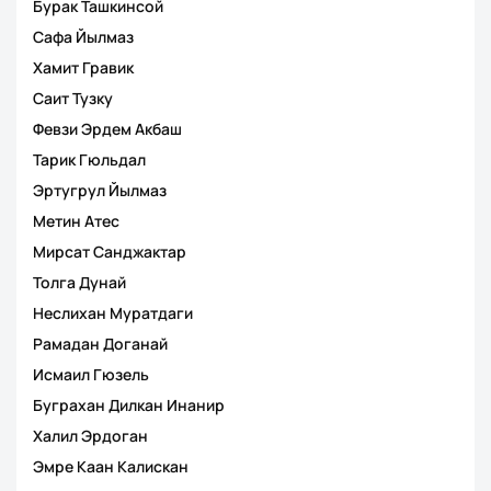
Бурак Ташкинсой
Сафа Йылмаз
Хамит Гравик
Саит Тузку
Февзи Эрдем Акбаш
Тарик Гюльдал
Эртугрул Йылмаз
Метин Атес
Мирсат Санджактар
Толга Дунай
Неслихан Муратдаги
Рамадан Доганай
Исмаил Гюзель
Буграхан Дилкан Инанир
Халил Эрдоган
Эмре Каан Калискан