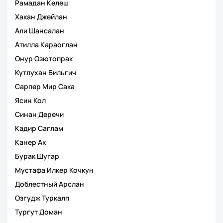
Рамадан Келеш
Хакан Джейлан
Али Шансалан
Атилла Караоглан
Онур Озютопрак
Кутлухан Бильгич
Сарпер Мир Сака
Ясин Кол
Синан Деречи
Кадир Саглам
Канер Ак
Бурак Шугар
Мустафа Илкер Кочкун
Доблестный Арслан
Озгудж Туркалп
Тургут Доман