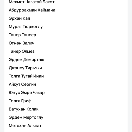
Мехмет Чагатай Лакот
Абдуррахман Хаймана
Эрхан Кая
Мурат Тюркоглу
Танер Тансер
Огнен Валич
Танер Олмез
Эрдем Демирташ
Джансу Тирьяки
Толга Тугай Инан
Айкут Сергин
Юнус Эмре Чакар
Толга Гриф
Батухан Колак
Эрдем Мертоглу
Метехан Альпат