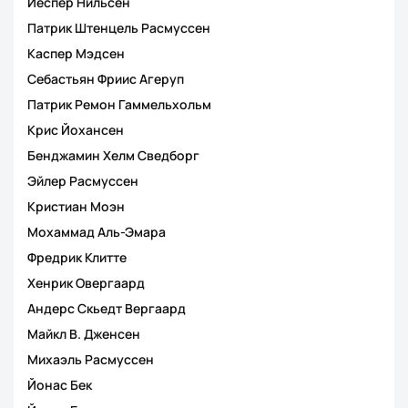
Йеспер Нильсен
Патрик Штенцель Расмуссен
Каспер Мэдсен
Себастьян Фриис Агеруп
Патрик Ремон Гаммельхольм
Крис Йохансен
Бенджамин Хелм Сведборг
Эйлер Расмуссен
Кристиан Моэн
Мохаммад Аль-Эмара
Фредрик Клитте
Хенрик Овергаард
Андерс Скьедт Вергаард
Майкл В. Дженсен
Михаэль Расмуссен
Йонас Бек