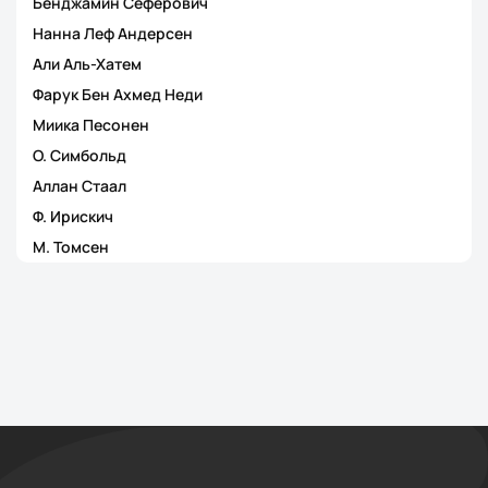
Бенджамин Сеферович
Нанна Леф Андерсен
Али Аль-Хатем
Фарук Бен Ахмед Неди
Миика Песонен
О. Симбольд
Аллан Стаал
Ф. Ирискич
М. Томсен