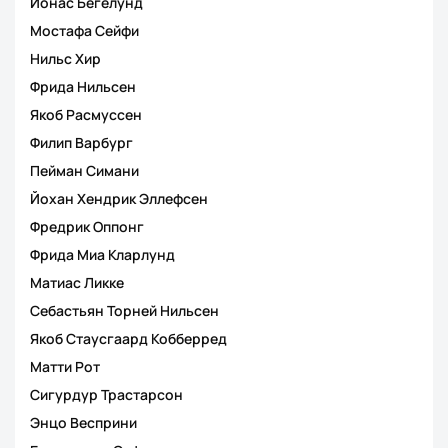
Йонас Бегелунд
Мостафа Сейфи
Нильс Хир
Фрида Нильсен
Якоб Расмуссен
Филип Варбург
Пейман Симани
Йохан Хендрик Эллефсен
Фредрик Оппонг
Фрида Миа Кларлунд
Матиас Ликке
Себастьян Торней Нильсен
Якоб Стаусгаард Кобберред
Матти Рот
Сигурдур Трастарсон
Энцо Весприни