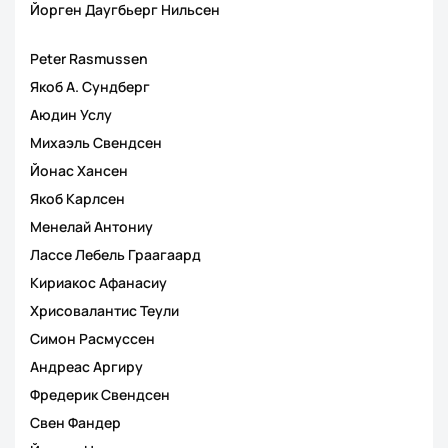
Йорген Даугбьерг Нильсен
Peter Rasmussen
Якоб А. Сундберг
Аюдин Услу
Михаэль Свендсен
Йонас Хансен
Якоб Карлсен
Менелай Антониу
Лассе Лебель Граагаард
Кириакос Афанасиу
Хрисовалантис Теули
Симон Расмуссен
Андреас Аргиру
Фредерик Свендсен
Свен Фандер