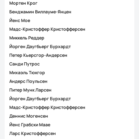
Мортен Крог
Бенджамин Виллауме-Янцен
Йенс Мое
Мадс-Кристоффер Кристофферсен
Миккель Реддер
Йорген Даугбьерг Бурхардт
Петер Кьерсгор-Андерсен
Санди Путрос
Михаэль Тюкгор
Андерс Поульсен
Питер Мунк Ларсен
Йорген Даугбьерг Бурхардт
Мадс-Кристоффер Кристофферсен
Деннис Могенсен
Йенс Грабски Маае
Ларс Кристофферсен