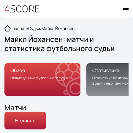
Главная
/
Судьи
/
Майкл Йохансен
Майкл Йохансен: матчи и
статистика футбольного судьи
Обзор
Статистика
Общие данные футбольного судьи
Статистика по играм с 
в различных чемпионат
Матчи
Недавно