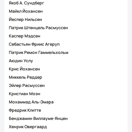
Якоб А. Сундберг
Майкл Йохансен
Йеспер Нильсен
Патрик Штенцель Расмуссен
Каспер Мэдсен
Себастьян Фриис Агеруп
Патрик Ремон Гаммельхольм
Аюдин Услу
Крис Йохансен
Миккель Реддер
Эйлер Расмуссен
Кристиан Моэн
Мохаммад Аль-Эмара
Фредрик Клитте
Бенджамин Виллауме-Янцен
Хенрик Овергаард