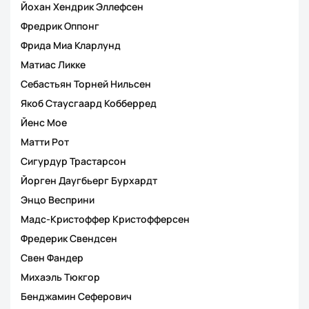
Йохан Хендрик Эллефсен
Фредрик Оппонг
Фрида Миа Кларлунд
Матиас Ликке
Себастьян Торней Нильсен
Якоб Стаусгаард Кобберред
Йенс Мое
Матти Рот
Сигурдур Трастарсон
Йорген Даугбьерг Бурхардт
Энцо Весприни
Мадс-Кристоффер Кристофферсен
Фредерик Свендсен
Свен Фандер
Михаэль Тюкгор
Бенджамин Сеферович