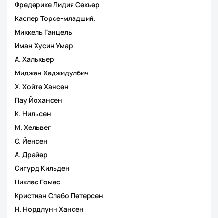
Фредерике Лидия Секьер
Каспер Торсе-младший.
Миккель Ганцель
Иман Хусин Умар
А. Халькьер
Миджан Хаджидулбич
Х. Хойте Хансен
Пау Йохансен
К. Нильсен
М. Хельвег
С. Йенсен
А. Драйер
Сигурд Кильден
Никлас Гомес
Кристиан Слабо Петерсен
Н. Нордлунн Хансен