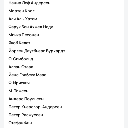
Нанна Леф Андерсен
Мортен Крог
Али Аль-Хатем
Фарук Бен Ахмед Неди
Миика Песонен
Якоб Келет
Йорген Даугбьерг Бурхардт
О. Симбольд
Аллан Стаал
Йенс Грабски Маае
Ф. Ирискич
М. Томсен
Андерс Поульсен
Петер Кьерсгор-Андерсен
Петер Расмуссен
Стефан Фин