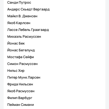
Санди Путрос
Андерс Скьедт Вергаард
Майкл В. Дженсен
Якоб Карлсен
Лассе Лебель Граагаард
Михаэль Расмуссен
Йонас Бек
Йонас Бегелунд
Мостафа Сейфи
Симон Расмуссен
Нильс Хир
Питер Мунк Ларсен
Фрида Нильсен
Якоб Расмуссен
Филип Варбург
Пейман Симани