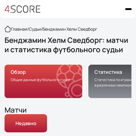
Главная
/
Судьи
/
Бенджамин Хелм Сведборг
Бенджамин Хелм Сведборг: матчи
и статистика футбольного судьи
Обзор
Статистика
Общие данные футбольного судьи
Статистика по играм с 
в различных чемпионат
Матчи
Недавно