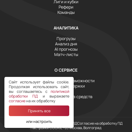
Лиги и кубки
Рефери
Команды
АНАЛИТИКА
Прогрузы
Анализ дня
AI прогнозы
Матч-листы
О СЕРВИСЕ
Инструменты и возможности
Сайт использует файлы cookie.
Служба поддержки
Продолжая использовать сайт,
Тарифы
вы соглашаетесь с
политикой
обработки ПД
и выражаете
Условия возврата средств
согласие
на их обработку
Принять все
или настроить
Наш Telegram
Политика обработки ПД
Согласие на обработку ПД
Настройки COOKIE
+03 Москва, Волгоград