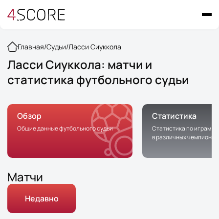
Главная
/
Судьи
/
Ласси Сиуккола
Ласси Сиуккола: матчи и
статистика футбольного судьи
Обзор
Статистика
Общие данные футбольного судьи
Статистика по играм с 
в различных чемпионат
Матчи
Недавно