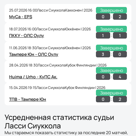
Завершено
25.07.2026 16:00
Ласси Сиуккола
Какконен | 2026
:
0
2
МуСа - EPS
Завершено
18.07.2026 16:00
Ласси Сиуккола
Юккёнен | 2026
:
1
1
ПККУ - ОЛС Оулу
Завершено
11.06.2026 18:30
Ласси Сиуккола
Юккёнен | 2026
:
3
0
Тампере Юн - ОЛС Оулу
28.04.2026 18:30
Ласси Сиуккола
Кубок Финляндии | 2026
Завершено
:
0
4
Huima / Urho - КуПС Ак.
15.04.2026 19:15
Ласси Сиуккола
Кубок Финляндии | 2026
Завершено
:
0
2
ТПВ - Тампере Юн
Усредненная статистика судьи
Ласси Сиуккола
Мы стараемся показать статистику за последние 20 матчей,