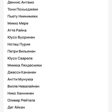
Деннис Антамо
Тони Похьоджяки
Пьету Ниинимяки
Микко Мере
Атте Райна
Юусо Вуоринен
Ноташ Пурия
Петри Вильянен
Юусо Саарела
Миикка Ляхдесмяки
Джесси Кананен
Антти Мунукка
Вилле Невалайнен
Нико Ханнинен
Оливер Рейтала
Даг Айхан