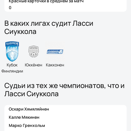
Красные карточки в среднем за матч
0
В каких лигах судит Ласси
Сиуккола
Кубок
Юккёнен
Какконен
Финляндии
Судьи из тех же чемпионатов, что и
Ласси Сиуккола
Оскари Хямяляйнен
Калле Мякинен
Марко Гренхольм