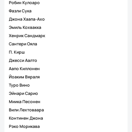
Робин Кулоаро
Фазли Сука
Джона Хаапа-Ахо
Эмиль Кохвакка
Хенрик Сандмарк
Сантери Ояла
П. Кирш
Джесси Аалто
Аапо Киллонен
Йоаким Вяраля
Туро Вино
Эйнари Сарио
Миика Песонен
Вили Лехтоваара
Континен Джона
Рэко Морикава