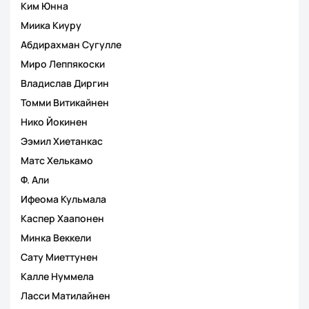
Ким Юнна
Миика Киуру
Абдирахман Сугулле
Миро Леппякоски
Владислав Диргин
Томми Витикайнен
Нико Йокинен
Ээмил Хиетанкас
Матс Хелькамо
Ф. Али
Ифеома Кульмала
Каспер Хаапонен
Минка Веккели
Сату Миеттунен
Калле Нуммела
Ласси Матилайнен