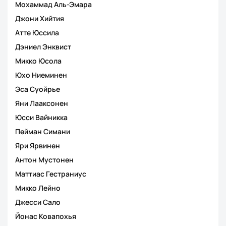
Мохаммад Аль-Эмара
Джони Хийтия
Атте Юссила
Дэниел Энквист
Микко Юсола
Юхо Ниеминен
Эса Суойрье
Яни Лааксонен
Юсси Вайникка
Пейман Симани
Яри Ярвинен
Антон Мустонен
Маттиас Гестраниус
Микко Лейно
Джесси Сало
Йонас Ковапохья