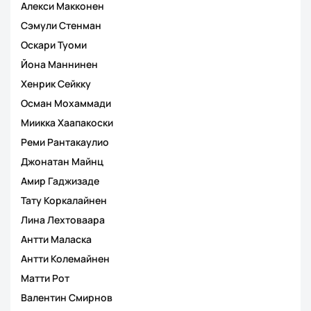
Алекси Макконен
Сэмули Стенман
Оскари Туоми
Йона Маннинен
Хенрик Сейкку
Осман Мохаммади
Миикка Хаапакоски
Реми Рантакаулио
Джонатан Майнц
Амир Гаджизаде
Тату Коркалайнен
Лина Лехтоваара
Антти Маласка
Антти Колемайнен
Матти Рот
Валентин Смирнов