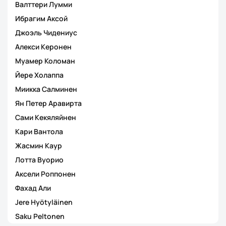
Валттери Лумми
Ибрагим Аксой
Джоэль Чидениус
Алекси Керонен
Муамер Коломан
Йере Холаппа
Миикка Салминен
Ян Петер Аравирта
Сами Кекяляйнен
Кари Вантола
Жасмин Каур
Лотта Вуорио
Аксели Роппонен
Фахад Али
Jere Hyötyläinen
Saku Peltonen