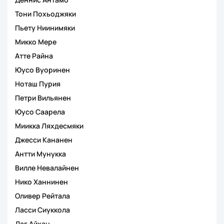
Тони Похьоджяки
Пьету Ниинимяки
Микко Мере
Атте Райна
Юусо Вуоринен
Ноташ Пурия
Петри Вильянен
Юусо Саарела
Миикка Ляхдесмяки
Джесси Кананен
Антти Мунукка
Вилле Невалайнен
Нико Ханнинен
Оливер Рейтала
Ласси Сиуккола
Даг Айхан