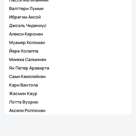
Валттери Лумми
Ибрагим Аксой
Джоэль Чидениус
Алекси Керонен
Муамер Коломан
Йере Холаппа
Миикка Салминен
Ян Петер Аравирта
Сами Кекяляйнен
Кари Вантола
Жасмин Каур
Лотта Вуорио
Аксели Роппонен