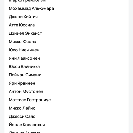
Мохаммад Аль-Эмара
Джони Хийтия
Атте Юссила
Дэниел Энквист
Микко Юсола
Юхо Ниеминен
Яни Лааксонен
Юсси Вайникка
Пейман Симани
Яри Ярвинен
Антон Мустонен
Маттиас Гестраниус
Микко Лейно
Джесси Сало
Йонас Ковапохья
Деннис Антамо