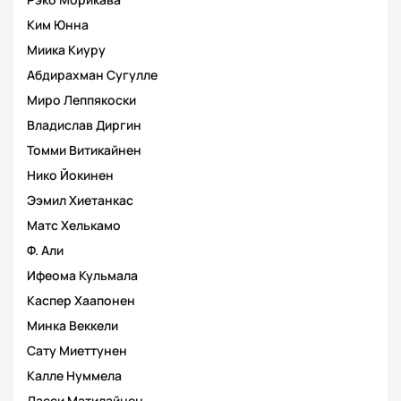
Ким Юнна
Миика Киуру
Абдирахман Сугулле
Миро Леппякоски
Владислав Диргин
Томми Витикайнен
Нико Йокинен
Ээмил Хиетанкас
Матс Хелькамо
Ф. Али
Ифеома Кульмала
Каспер Хаапонен
Минка Веккели
Сату Миеттунен
Калле Нуммела
Ласси Матилайнен