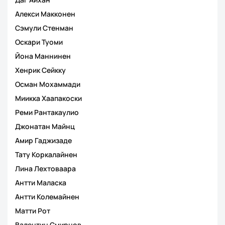
Алекси Макконен
Сэмули Стенман
Оскари Туоми
Йона Маннинен
Хенрик Сейкку
Осман Мохаммади
Миикка Хаапакоски
Реми Рантакаулио
Джонатан Майнц
Амир Гаджизаде
Тату Коркалайнен
Лина Лехтоваара
Антти Маласка
Антти Колемайнен
Матти Рот
Валентин Смирнов