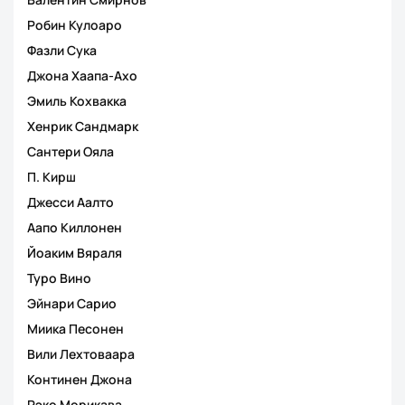
Робин Кулоаро
Фазли Сука
Джона Хаапа-Ахо
Эмиль Кохвакка
Хенрик Сандмарк
Сантери Ояла
П. Кирш
Джесси Аалто
Аапо Киллонен
Йоаким Вяраля
Туро Вино
Эйнари Сарио
Миика Песонен
Вили Лехтоваара
Континен Джона
Рэко Морикава