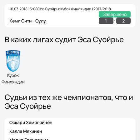
10.03.2018 15:00
Эса Суойрье
Кубок Финляндии | 2017/2018
Завершено
:
1
2
Кеми Сити - Оулу
В каких лигах судит Эса Суойрье
Кубок
Финляндии
Судьи из тех же чемпионатов, что и
Эса Суойрье
Оскари Хямяляйнен
Калле Мякинен
Марко Гренхольм