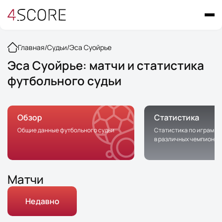
Главная
/
Судьи
/
Эса Суойрье
Эса Суойрье: матчи и статистика
футбольного судьи
Обзор
Статистика
Общие данные футбольного судьи
Статистика по играм с 
в различных чемпионат
Матчи
Недавно