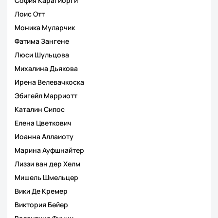
София Карагиорги
Лоис Отт
Моника Муларчик
Фатима Зангене
Люси Шульцова
Михалина Дьякова
Ирена Велевачкоска
Эбигейл Марриотт
Каталин Сипос
Елена Цветкович
Иоанна Аллаиоту
Марина Ауфшнайтер
Лиззи ван дер Хелм
Мишель Шмельцер
Вики Де Кремер
Виктория Бейер