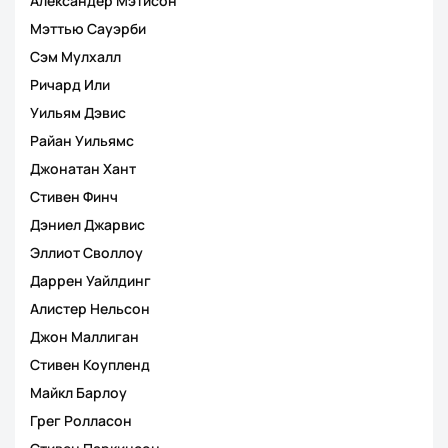
Александер Мэтисон
Мэттью Сауэрби
Сэм Мулхалл
Ричард Или
Уильям Дэвис
Райан Уильямс
Джонатан Хант
Стивен Финч
Дэниел Джарвис
Эллиот Своллоу
Даррен Уайлдинг
Алистер Нельсон
Джон Маллиган
Стивен Коупленд
Майкл Барлоу
Грег Ролласон