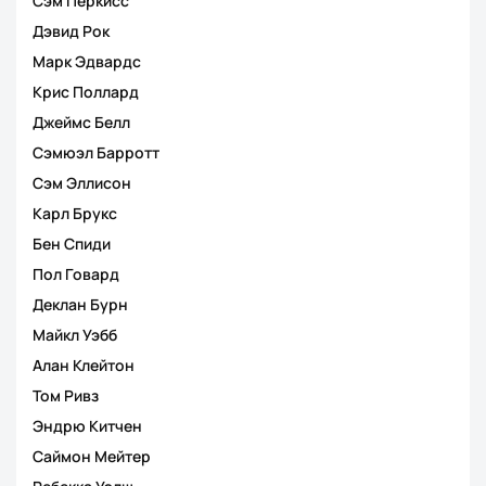
Сэм Перкисс
Дэвид Рок
Марк Эдвардс
Крис Поллард
Джеймс Белл
Сэмюэл Барротт
Сэм Эллисон
Карл Брукс
Бен Спиди
Пол Говард
Деклан Бурн
Майкл Уэбб
Алан Клейтон
Том Ривз
Эндрю Китчен
Саймон Мейтер