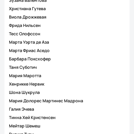
Зузана Валентова
Христиана Гутева
Виола Дрожжевая
Фрида Нильсен
Тесс Олофссон
Марта Уэрта де Аза
Марта Фриас Аседо
Барбара Поксхофер
Таня Суботич
Мария Маротта
Хенрикке Нервик
Шона Шукрула
Мария Долорес Мартинес Мадрона
Галия Эчева
Тинна Хей Кристенсен
Мейтар Шемеш