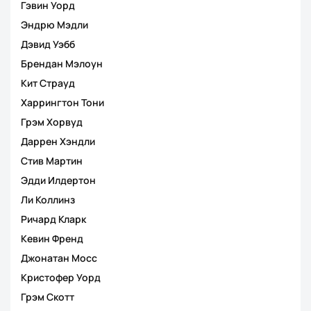
Гэвин Уорд
Эндрю Мэдли
Дэвид Уэбб
Брендан Мэлоун
Кит Страуд
Харрингтон Тони
Грэм Хорвуд
Даррен Хэндли
Стив Мартин
Эдди Илдертон
Ли Коллинз
Ричард Кларк
Кевин Френд
Джонатан Мосс
Кристофер Уорд
Грэм Скотт