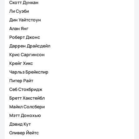
Скотт Дункан
Ли Суэби
Дин Уайтстоун
Алан Янг
Роберт Джонс
Даррен Драйсдейл
Крис Саргинсон
Крейг Хикс
Чарльз Брейкспир
Питер Райт
Себ Стокбридж
Бретт Хакстейбл
Майкл Солсбери
Мэтт Донохью
Дэвид Кут
Оливер Йейтс