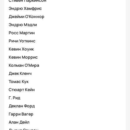
Стивен Паркинсон
Эндрю Хамфрис
Джейми О'Коннор
Эндрю Мэдли
Росс Мартин
Ричи Уоткинс
Кевин Хоуик
Кевин Моррис
Колман О'Мира
Джек Кленч
Томас Кук
Стюарт Кейн
Г. Рид
Деклан Форд
Гарри Вагер
Алан Дейл