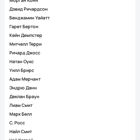
Морган Конн
Дэвид Ричардсон
Бенджамин Уайатт
Гарет Бертон
Кейн Демпстер
Митчелл Терри
Ричард Джосс
Натан Оукс
Уилл Брирс
Адам Мерчант
Эндрю Данн
Деклан Браун
Лиам Смит
Марк Белл
С. Росс
Найл Смит