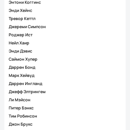
Энтони Коггинс
Энди Хейнс
Тревор Кеттл
Джереми Симпсон
Роджер Ист
Нейл Хаир
Энди Дэвис
Саймон Хупер
Даррен Бонд
Марк Хейвуд
Даррен Ингланд
Джефф Элтрингем
Ли Мэйсон
Питер Бэнкс
Тим Робинсон
Джон Брукс