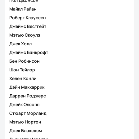
Пол Джонсон
Майкл Райан
Роберт Клауссен
Джеймс Вестгейт
Мэтью Скоулз
Джек Холл
Джеймс Банкрофт
Бен Робинсон
Шон Тейлор
Хелен Конли
Дэйн Маккаррик
Даррен Роджерс
Джейк Олсопп
Стюарт Морланд
Мэтью Нортон
Джек Блоксхэм