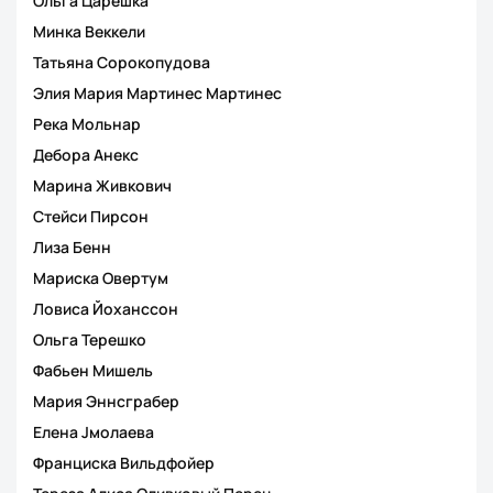
Ольга Царешка
Минка Веккели
Татьяна Сорокопудова
Элия Мария Мартинес Мартинес
Река Мольнар
Дебора Анекс
Марина Живкович
Стейси Пирсон
Лиза Бенн
Мариска Овертум
Ловиса Йоханссон
Ольга Терешко
Фабьен Мишель
Мария Эннсграбер
Елена Jмолаева
Франциска Вильдфойер