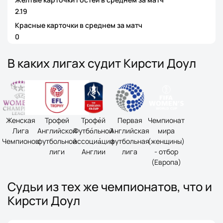
2.19
Красные карточки в среднем за матч
0
В каких лигах судит Кирсти Доул
Женская
Трофей
Трофе́й
Первая
Чемпионат
Лига
Английской
Футбо́льной
Английская
мира
Чемпионов
футбольной
ассоциа́ции
футбольная
(женщины)
лиги
Англии
лига
- отбор
(Европа)
Судьи из тех же чемпионатов, что и
Кирсти Доул