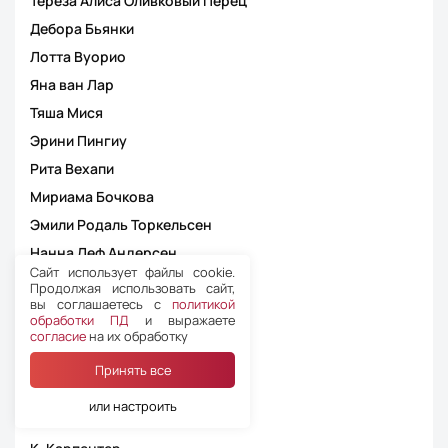
Тереза Алиса Оливковый Перец
Дебора Бьянки
Лотта Вуорио
Яна ван Лар
Тяша Мися
Эрини Пингиу
Рита Вехапи
Мириама Бочкова
Эмили Родаль Торкельсен
Нанна Леф Андерсен
Сайт использует файлы cookie.
Михаэла Пахтова
Продолжая использовать сайт,
вы соглашаетесь с
политикой
Кристиан-Петро Чокирка
обработки ПД
и выражаете
Георгий Кикачеишвили
согласие
на их обработку
Эглантина Пьетрушай
Принять все
Сату Миеттунен
или настроить
Джоанна Вассалло