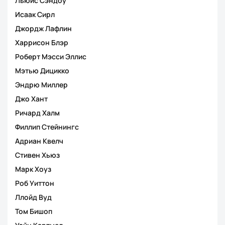
Льюис Сэндоу
Исаак Сирл
Джордж Лафлин
Харрисон Блэр
Роберт Мэсси Эллис
Мэтью Дицикко
Эндрю Миллер
Джо Хант
Ричард Халм
Филлип Стейнингс
Адриан Квелч
Стивен Хьюз
Марк Хоуз
Роб Уиттон
Ллойд Вуд
Том Бишоп