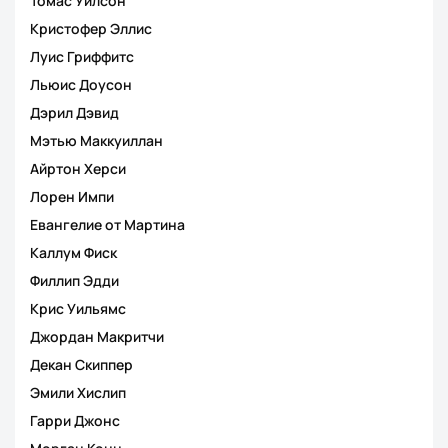
Томас Уилсон
Кристофер Эллис
Луис Гриффитс
Льюис Доусон
Дэрил Дэвид
Мэтью Маккуиллан
Айртон Херси
Лорен Импи
Евангелие от Мартина
Каллум Фиск
Филлип Эдди
Крис Уильямс
Джордан Макритчи
Декан Скиппер
Эмили Хислип
Гарри Джонс