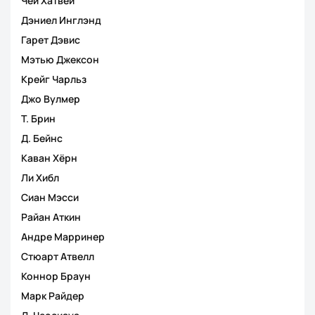
Чей Хатвей
Дэниел Инглэнд
Гарет Дэвис
Мэтью Джексон
Крейг Чарльз
Джо Вулмер
Т. Брин
Д. Бейнс
Каван Хёрн
Ли Хибл
Сиан Мэсси
Райан Аткин
Андре Марринер
Стюарт Атвелл
Коннор Браун
Марк Райдер