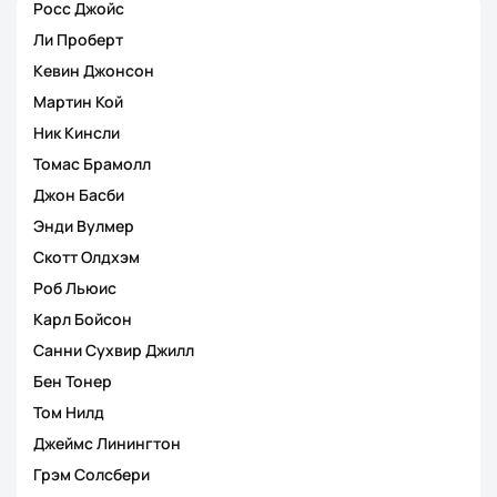
Росс Джойс
Ли Проберт
Кевин Джонсон
Мартин Кой
Ник Кинсли
Томас Брамолл
Джон Басби
Энди Вулмер
Скотт Олдхэм
Роб Льюис
Карл Бойсон
Санни Сухвир Джилл
Бен Тонер
Том Нилд
Джеймс Линингтон
Грэм Солсбери