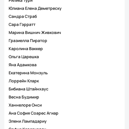
Рилика Тури
Юлиана Елена Деметреску
Сандра Страб
Сара Гэрратт
Марина Вишнич Живкович
Гразиелла Пиратор
Каролина Ваккер
Ольга Царешка
Яна Адамкова
Екатерина Монзуль
Лоррейн Кларк
Бибиана Штайнхаус
Весна Будимир
Ханнелоре Онси
Ана София Соарес Агиар
Элени Лампадариу