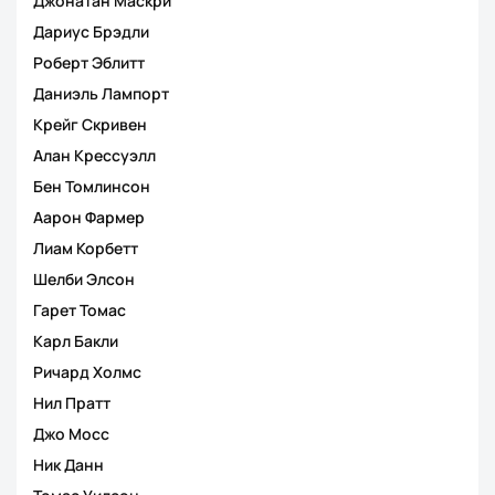
Джонатан Маскри
Дариус Брэдли
Роберт Эблитт
Даниэль Лампорт
Крейг Скривен
Алан Крессуэлл
Бен Томлинсон
Аарон Фармер
Лиам Корбетт
Шелби Элсон
Гарет Томас
Карл Бакли
Ричард Холмс
Нил Пратт
Джо Мосс
Ник Данн