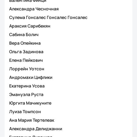
Валентина Финци
Александра Чесночная
Сулема Гонсалес Гонсалес Гонсалес
Араксия Сарибекян
Сабина Болич
Вера Опейкина
Ольга Задинова
Елена Пейкович
Лоррейн Уотсон
Андромахи Цифлики
Екатерина Усова
Эмануэла Руста
Юргита Мачикуните
Луиза Томпсон
Ана Мария Тертелеак
Александра Делиджанни