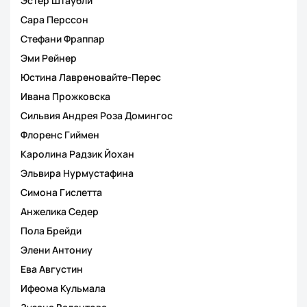
Эстер Штаубли
Сара Перссон
Стефани Фраппар
Эми Рейнер
Юстина Лавреновайте-Перес
Ивана Прожковска
Сильвия Андрея Роза Домингос
Флоренс Гиймен
Каролина Радзик Йохан
Эльвира Нурмустафина
Симона Гислетта
Анжелика Седер
Пола Брейди
Элени Антониу
Ева Августин
Ифеома Кульмала