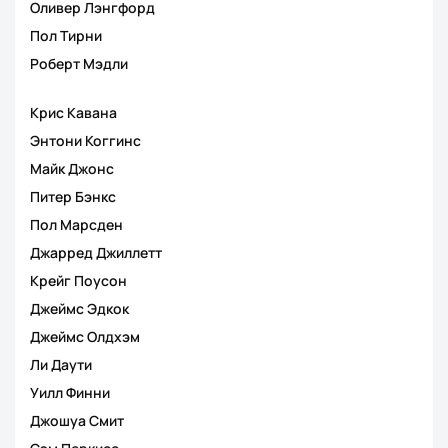
Оливер Лэнгфорд
Пол Тирни
Роберт Мэдли
Крис Кавана
Энтони Коггинс
Майк Джонс
Питер Бэнкс
Пол Марсден
Джарред Джиллетт
Крейг Поусон
Джеймс Эдкок
Джеймс Олдхэм
Ли Даути
Уилл Финни
Джошуа Смит