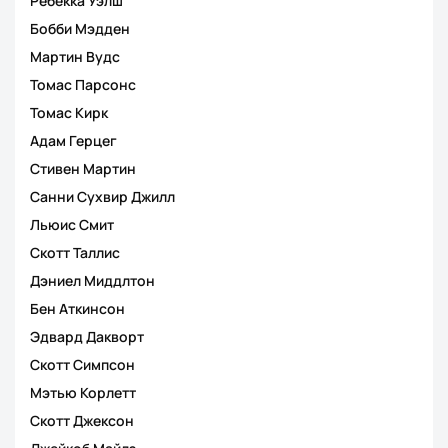
Ребекка Уэлш
Бобби Мэдден
Мартин Вудс
Томас Парсонс
Томас Кирк
Адам Герцег
Стивен Мартин
Санни Сухвир Джилл
Льюис Смит
Скотт Таллис
Дэниел Миддлтон
Бен Аткинсон
Эдвард Дакворт
Скотт Симпсон
Мэтью Корлетт
Скотт Джексон