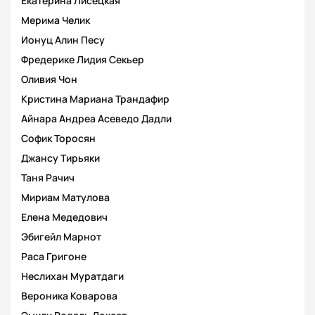
Екатерина Лисецкая
Мерима Челик
Ионуц Алин Песу
Фредерике Лидия Секьер
Оливия Чон
Кристина Мариана Трандафир
Айнара Андреа Асеведо Дадли
Софик Торосян
Джансу Тирьяки
Таня Рачич
Мириам Матулова
Елена Медедович
Эбигейл Марнот
Раса Григоне
Неслихан Муратдаги
Вероника Коварова