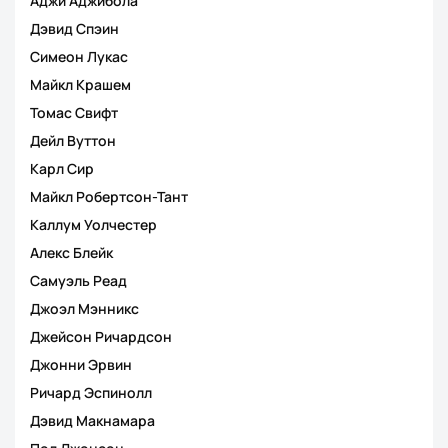
Аджи Аджибола
Дэвид Спэин
Симеон Лукас
Майкл Крашем
Томас Свифт
Дейл Вуттон
Карл Сир
Майкл Робертсон-Тант
Каллум Уолчестер
Алекс Блейк
Самуэль Реад
Джоэл Мэнникс
Джейсон Ричардсон
Джонни Эрвин
Ричард Эспинолл
Дэвид Макнамара