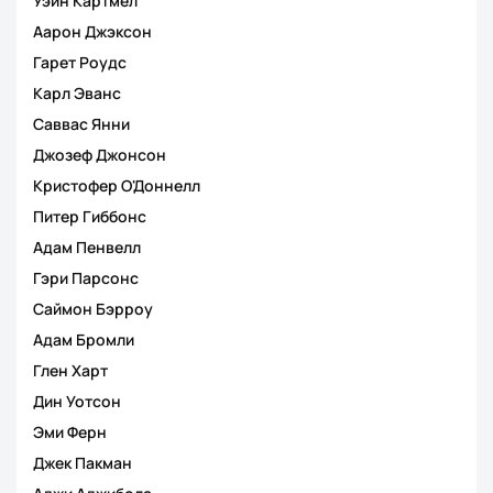
Уэйн Картмел
Аарон Джэксон
Гарет Роудс
Карл Эванс
Саввас Янни
Джозеф Джонсон
Кристофер О'Доннелл
Питер Гиббонс
Адам Пенвелл
Гэри Парсонс
Саймон Бэрроу
Адам Бромли
Глен Харт
Дин Уотсон
Эми Ферн
Джек Пакман