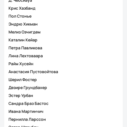
Д. Чеосиауа
Крис Хазбанд
Пол Стонье
Эндрю Хикман
Мелиз Озчигдем
Каталин Кейар
Петра Павликова
Лина Лехтоваара
Райм Хусейн
Анастасия Пустовойтова
Шерил Фостер
Дезире Грундбахер
Эстер Урбан
Сандра Браз Бастос
Ивана Мартинчич
Пернилла Ларссон