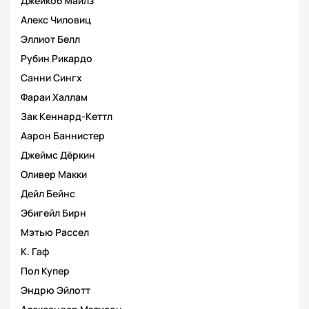
Джейкоб Майлз
Алекс Чиловиц
Эллиот Белл
Рубин Рикардо
Санни Сингх
Фараи Халлам
Зак Кеннард-Кеттл
Аарон Баннистер
Джеймс Дёркин
Оливер Макки
Дейл Бейнс
Эбигейл Бирн
Мэтью Рассел
К. Гаф
Пол Купер
Эндрю Эйлотт