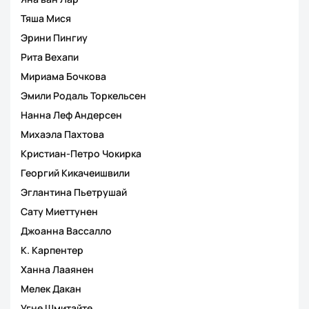
Тяша Мися
Эрини Пингиу
Рита Вехапи
Мириама Бочкова
Эмили Родаль Торкельсен
Нанна Леф Андерсен
Михаэла Пахтова
Кристиан-Петро Чокирка
Георгий Кикачеишвили
Эглантина Пьетрушай
Сату Миеттунен
Джоанна Вассалло
К. Карпентер
Ханна Лааянен
Мелек Дакан
Угне Шмитайте