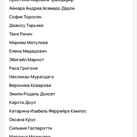
Айнара Андреа Асеведо Дадли
Софик Торосян
Джансу Тирьяки
Таня Рачич
Мириам Матулова
Елена Медедович
Эбигейл Марнот
Раса Григоне
Неслихан Муратдаги
Вероника Коварова
Эмили Родаль Доксет
Кирсти Доул
Катарина Изабель Феррейра Кампос
Оксана Крус
Сильвия Гасперотти
Мартина Молинаро