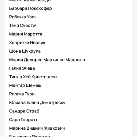
Барбара Поксхофер
Ребекка Уэлш
Таня Суботич
Мария Маротта
Хенрикке Нервик
Шона Шукрула
Мария Долорес Мартинес Мадрона
Галия Эчева
Тинна Хей Кристенсен
Мейтар Шемеш
Рилика Тури
Юлиана Елена Деметреску
Сандра Страб
Сара Гэрратт
Марина Вишнич Живкович
Гразиелла Пиратор