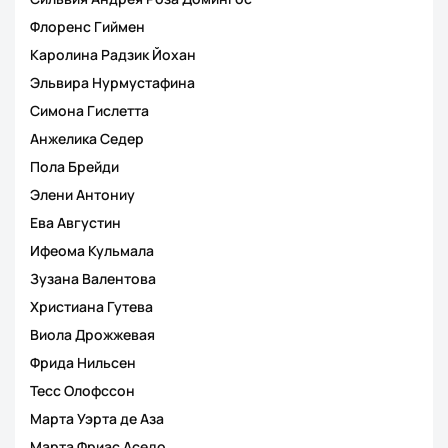
Флоренс Гиймен
Каролина Радзик Йохан
Эльвира Нурмустафина
Симона Гислетта
Анжелика Седер
Пола Брейди
Элени Антониу
Ева Августин
Ифеома Кульмала
Зузана Валентова
Христиана Гутева
Виола Дрожжевая
Фрида Нильсен
Тесс Олофссон
Марта Уэрта де Аза
Марта Фриас Аседо