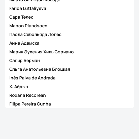
Farida Lutfaliyeva
Сара Телек
Manon Plandsoen
Паола Себольяда Лопес
Анна Адамска
Мария Эухения Хиль Сориано
Сапир Берман
Ольга Анатольевна Блоцкая
Inês Paiva de Andrada
Х. Айдын
Roxana Recorean
Filipa Pereira Cunha