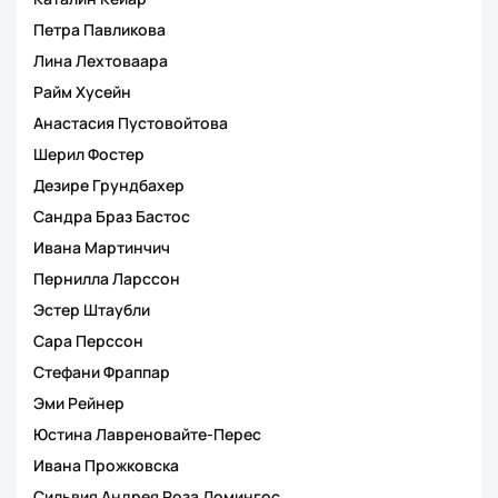
Петра Павликова
Лина Лехтоваара
Райм Хусейн
Анастасия Пустовойтова
Шерил Фостер
Дезире Грундбахер
Сандра Браз Бастос
Ивана Мартинчич
Пернилла Ларссон
Эстер Штаубли
Сара Перссон
Стефани Фраппар
Эми Рейнер
Юстина Лавреновайте-Перес
Ивана Прожковска
Сильвия Андрея Роза Домингос