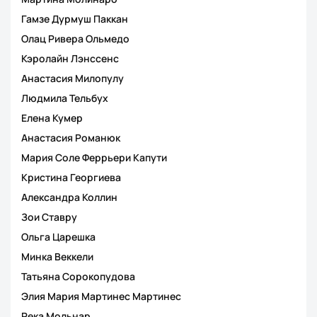
Гамзе Дурмуш Паккан
Олац Ривера Ольмедо
Кэролайн Лэнссенс
Анастасия Милопулу
Людмила Тельбух
Елена Кумер
Анастасия Романюк
Мария Соле Феррьери Капути
Кристина Георгиева
Александра Коллин
Зои Ставру
Ольга Царешка
Минка Веккели
Татьяна Сорокопудова
Элия Мария Мартинес Мартинес
Река Мольнар