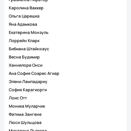
Каролина Ваккер
Ольга Царешка
Яна Адамкова
Екатерина Монзуль
Лоррейн Кларк
Бибиана Штайнхаус
Весна Будимир
Ханнелоре Онси
Ана София Соарес Агиар
Элени Лампадариу
София Карагиорги
Лоис Отт
Моника Муларчик
Фатима Зангене
Люси Шульцова
Михалина Дьякова