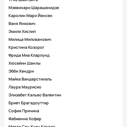
Мзевинари Шарашанидзе
Каролин Мари Йенсен
Ваня Янкович
Эмили Хислип
Милица Милованович
Кристина Козорог
Фрида Миа Кларлунд
Хюсейин Шанлы
Эбби Хендри
Майка Вандерстихель
Лаура Маурисио
Элизабет Кальво Валентин
Бриет Брагадоуттир
София Причина
Фабиенне Хофер
Марта Сан Хуан Касадо