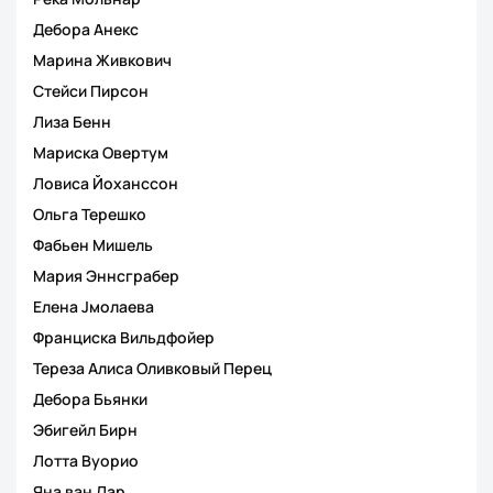
Дебора Анекс
Марина Живкович
Стейси Пирсон
Лиза Бенн
Мариска Овертум
Ловиса Йоханссон
Ольга Терешко
Фабьен Мишель
Мария Эннсграбер
Елена Jмолаева
Франциска Вильдфойер
Тереза Алиса Оливковый Перец
Дебора Бьянки
Эбигейл Бирн
Лотта Вуорио
Яна ван Лар