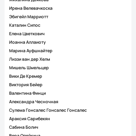
Ирена Велевачкоска
Эбигейл Марриотт
Каталин Сипос
Елена Цветкович
Иоанна Аллаиоту
Марина Ауфшнайтер
Лиззи ван дер Хелм
Мишель Шмельцер
Вики Де Кремер
Виктория Бейер
Валентина Финци
Александра Чесночная
Сулема Гонсалес Гонсалес Гонсалес
Араксия Сарибекян
Сабина Болич
Вера Опейкина