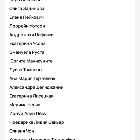
Ольга Задинова
Елена Пейкович
Лоррейн Уотсон
Андромахи Цифлики
Екатерина Усова
Эмануэла Руста
Юргита Мачикуните
Луиза Томпсон
Ана Мария Тертелеак
Александра Делиджанни
Екатерина Лисецкая
Мерима Челик
Ионуц Алин Песу
Фредерике Лидия Секьер
Оливия Чон
Кристина Мариана Трандафир