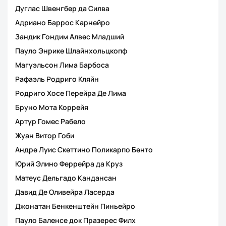
Дуглас Швенгбер да Силва
Адриано Баррос Карнейро
Зандик Гондим Алвес Младший
Пауло Энрике Шлайнхольцкопф
Магуэльсон Лима Барбоса
Рафаэль Родриго Кляйн
Родриго Хосе Перейра Де Лима
Бруно Мота Коррейя
Артур Гомес Рабело
Жуан Витор Гоби
Андре Луис Скеттино Поликарпо Бенто
Юрий Элино Феррейра да Круз
Матеус Дельгадо Кандансан
Давид Де Оливейра Ласерда
Джонатан Бенкенштейн Пиньейро
Пауло Баленсе док Празерес Филх