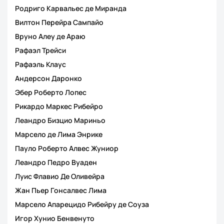
Родриго Карвальес де Миранда
Вилтон Перейра Сампайо
Вруно Алеу де Араю
Рафаэл Трейси
Рафаэль Клаус
Андерсон Даронко
Эбер Роберто Лопес
Рикардо Маркес Рибейро
Леандро Бизцио Мариньо
Марсело де Лима Энрике
Пауло Роберто Алвес Жуниор
Леандро Педро Вуаден
Луис Флавио Де Оливейра
Жан Пьер Гонсалвес Лима
Марсело Апарецидо Рибейру де Соуза
Игор Хунио Бенвенуто