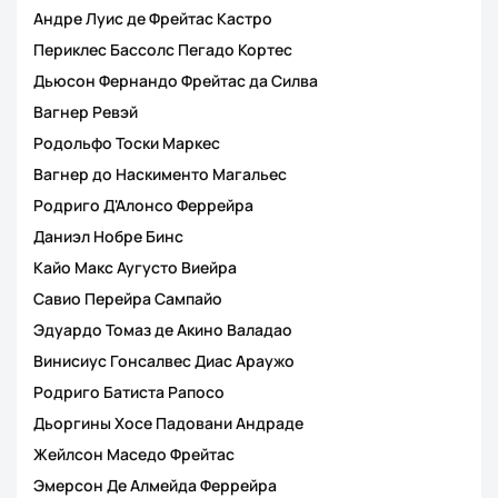
Андре Луис де Фрейтас Кастро
Периклес Бассолс Пегадо Кортес
Дьюсон Фернандо Фрейтас да Силва
Вагнер Ревэй
Родольфо Тоски Маркес
Вагнер до Наскименто Магальес
Родриго Д'Алонсо Феррейра
Даниэл Нобре Бинс
Кайо Макс Аугусто Виейра
Савио Перейра Сампайо
Эдуардо Томаз де Акино Валадао
Винисиус Гонсалвес Диас Араужо
Родриго Батиста Рапосо
Дьоргины Хосе Падовани Андраде
Жейлсон Маседо Фрейтас
Эмерсон Де Алмейда Феррейра