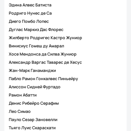
Эдина Алвес Батиста
Родриго Нунес де Са
Диего Помбо Лопес
Дуглас Маркиз Дас Флорес
Жилберто Родригес Кастро Жуниор
Винисиус Гомеш ду Амарал
Хосе Мендонса да Силва Жуниор
Александр Варгас Таварес де Хесус
Жан-Марк Ганаманджи
Пабло Рамон Гонкалвес Пиньейру
Алиссон Сидней Фуртадо
Рамон Абатти
Денис Рибейро Серафим
Лео Симао
Пауло Сезар Зановелли
Тьяго Луис Скараскати