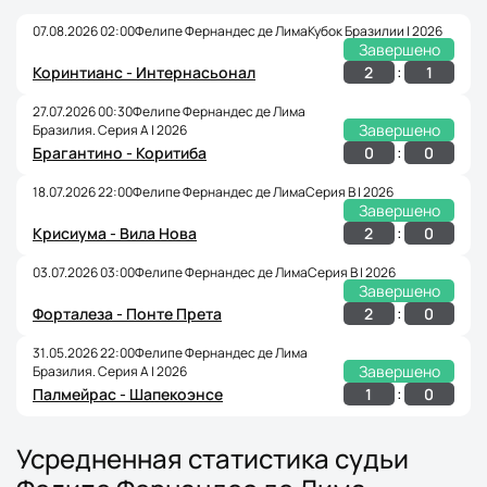
07.08.2026 02:00
Фелипе Фернандес де Лима
Кубок Бразилии | 2026
Завершено
:
2
1
Коринтианс - Интернасьонал
27.07.2026 00:30
Фелипе Фернандес де Лима
Завершено
Бразилия. Серия А | 2026
:
0
0
Брагантино - Коритиба
18.07.2026 22:00
Фелипе Фернандес де Лима
Серия B | 2026
Завершено
:
2
0
Крисиума - Вила Нова
03.07.2026 03:00
Фелипе Фернандес де Лима
Серия B | 2026
Завершено
:
2
0
Форталеза - Понте Прета
31.05.2026 22:00
Фелипе Фернандес де Лима
Завершено
Бразилия. Серия А | 2026
:
1
0
Палмейрас - Шапекоэнсе
Усредненная статистика судьи