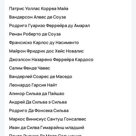
Патрис Уоллас Корреа Майа
Вандерсон Алвес де Соуза
Родриго Гуаризо Феррейра ду Амарал
Ренан Роберто де Соуза
Франсиско Карлос ду Насименто
Майрон Фридрих дос Хейс Новалис
Джоэлсон Назарено Феррейра Кардосо
Салим Фенде Чавес
Вандерлей Соарес де Маседо
Леонардо Гарсия Найт
Алинор Сильва да Пайшао
Андрей Да Сильва э Сильва
Родриго Да Фонсека Сильва
Маркос Винисиус Сантуш Гонсалвес
Иван да Силва Гимарайнш младший
Пауло Энрике Де Мело Сальмацио