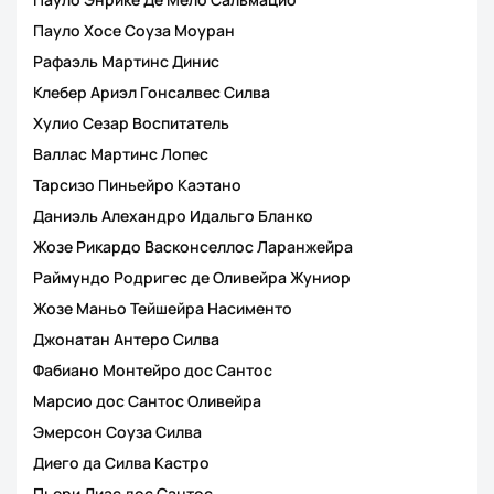
Пауло Хосе Соуза Моуран
Рафаэль Мартинс Динис
Клебер Ариэл Гонсалвес Силва
Хулио Сезар Воспитатель
Валлас Мартинс Лопес
Тарсизо Пиньейро Каэтано
Даниэль Алехандро Идальго Бланко
Жозе Рикардо Васконселлос Ларанжейра
Раймундо Родригес де Оливейра Жуниор
Жозе Маньо Тейшейра Насименто
Джонатан Антеро Силва
Фабиано Монтейро дос Сантос
Марсио дос Сантос Оливейра
Эмерсон Соуза Силва
Диего да Силва Кастро
Пьери Диас дос Сантос