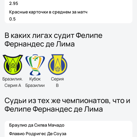
2.95
Красные карточки в среднем за матч
0.5
В каких лигах судит Фелипе
Фернандес де Лима
Бразилия.
Кубок
Серия
Серия А
Бразилии
B
Судьи из тех же чемпионатов, что и
Фелипе Фернандес де Лима
Браулио да Силва Мачадо
Флавио Родригес Де Соуза