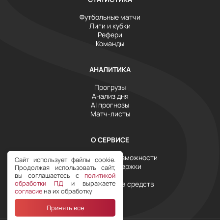
Футбольные матчи
Лиги и кубки
Рефери
Команды
АНАЛИТИКА
Прогрузы
Анализ дня
AI прогнозы
Матч-листы
О СЕРВИСЕ
Инструменты и возможности
Сайт использует файлы cookie.
Служба поддержки
Продолжая использовать сайт,
Тарифы
вы соглашаетесь с
политикой
обработки ПД
и выражаете
Условия возврата средств
согласие
на их обработку
Принять все