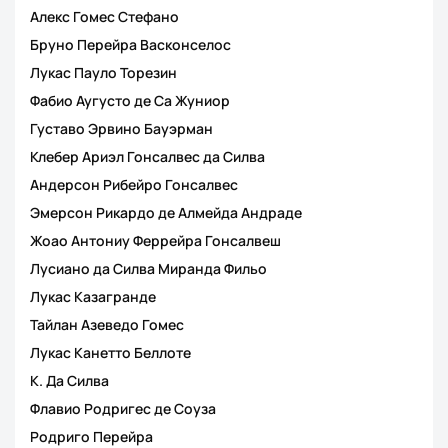
Алекс Гомес Стефано
Бруно Перейра Васконселос
Лукас Пауло Торезин
Фабио Аугусто де Са Жуниор
Густаво Эрвино Бауэрман
Клебер Ариэл Гонсалвес да Силва
Андерсон Рибейро Гонсалвес
Эмерсон Рикардо де Алмейда Андраде
Жоао Антониу Феррейра Гонсалвеш
Лусиано да Силва Миранда Фильо
Лукас Казагранде
Тайлан Азеведо Гомес
Лукас Канетто Беллоте
К. Да Силва
Флавио Родригес де Соуза
Родриго Перейра