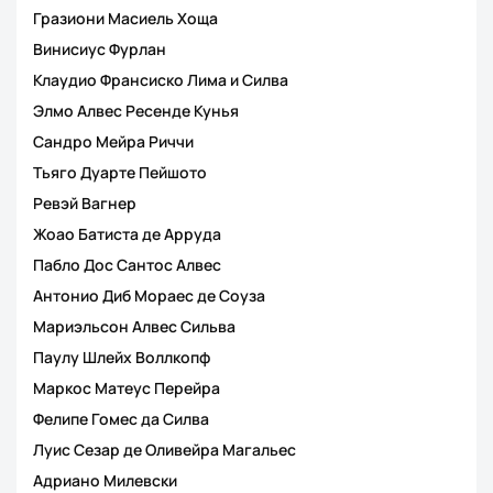
Гразиони Масиель Хоща
Винисиус Фурлан
Клаудио Франсиско Лима и Силва
Элмо Алвес Ресенде Кунья
Сандро Мейра Риччи
Тьяго Дуарте Пейшото
Ревэй Вагнер
Жоао Батиста де Арруда
Пабло Дос Сантос Алвес
Антонио Диб Мораес де Соуза
Мариэльсон Алвес Сильва
Паулу Шлейх Воллкопф
Маркос Матеус Перейра
Фелипе Гомес да Силва
Луис Сезар де Оливейра Магальес
Адриано Милевски