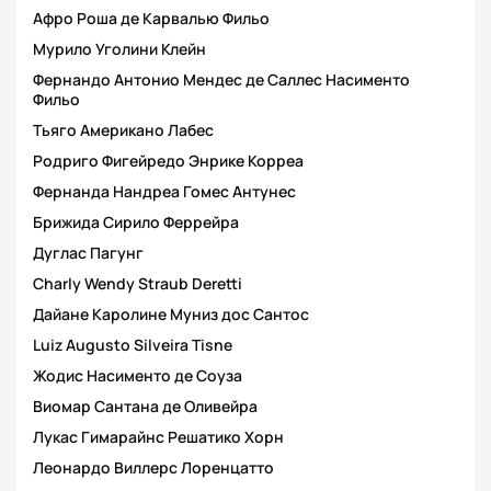
Афро Роша де Карвалью Фильо
Мурило Уголини Клейн
Фернандо Антонио Мендес де Саллес Насименто
Фильо
Тьяго Американо Лабес
Родриго Фигейредо Энрике Корреа
Фернанда Нандреа Гомес Антунес
Брижида Сирило Феррейра
Дуглас Пагунг
Charly Wendy Straub Deretti
Дайане Каролине Муниз дос Сантос
Luiz Augusto Silveira Tisne
Жодис Насименто де Соуза
Виомар Сантана де Оливейра
Лукас Гимарайнс Решатико Хорн
Леонардо Виллерс Лоренцатто