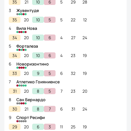
35
21
10
6
5
29
28
3
Жувентуде
35
20
10
5
5
22
12
4
Вила Нова
34
20
10
6
4
27
24
5
Форталеза
34
20
10
6
4
23
19
6
Новоризонтино
33
20
9
5
6
32
19
7
Атлетико Гоияниенсе
31
20
8
5
7
23
20
8
Сан Бернардо
30
21
8
7
6
31
24
9
Спорт Ресифи
29
20
6
3
11
25
19