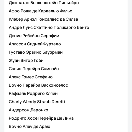
Джонатан Бенкенштейн Пиньейро
Афро Роша де Карвалью Фильо
Клебер Ариэл Гонсалвес да Силва
Андре Луис Скеттино Поликарпо Бенто
Денис Рибейро Серафим
Алиссон Сидней Фуртадо
Густаво Эрвино Бауэрман
Жуан Витор Гоби
Савио Перейра Сампайо
Алекс Гомес Стефано
Бруно Перейра Васконселос
Рафаэль Родриго Кляйн
Charly Wendy Straub Deretti
Андерсон Даронко
Родриго Хосе Перейра Де Лима
Вруно Алеу де Араю