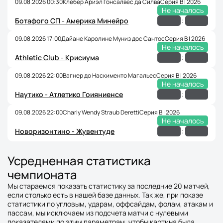
09.08.2026 00:30
Клебер Ариэл Гонсалвес да Силва
Серия B | 2026
Не началось
:
Ботафого СП - Америка Минейро
09.08.2026 17:00
Дайане Каролине Муниз дос Сантос
Серия B | 2026
Не началось
:
Athletic Club - Крисиума
09.08.2026 22:00
Вагнер до Наскименто Магальес
Серия B | 2026
Не началось
:
Наутико - Атлетико Гоияниенсе
09.08.2026 22:00
Charly Wendy Straub Deretti
Серия B | 2026
Не началось
:
Новоризонтино - Жувентуде
Усредненная статистика
чемпионата
Мы стараемся показать статистику за последние 20 матчей,
если столько есть в нашей базе данных. Так же, при показе
статистики по угловым, ударам, оффсайдам, фолам, атакам и
пассам, мы исключаем из подсчета матчи с нулевыми
показателями по этим параметрам, чтобы картина была