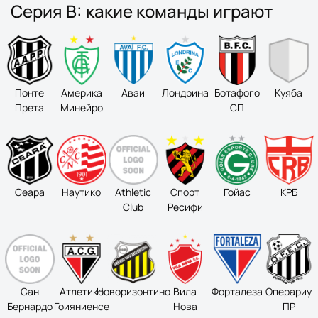
Серия B: какие команды играют
Понте
Америка
Аваи
Лондрина
Ботафого
Kуяба
Прета
Минейро
СП
Сеара
Наутико
Athletic
Спорт
Гойас
KРБ
Club
Ресифи
Сан
Атлетико
Новоризонтино
Вила
Форталеза
Операриу
Бернардо
Гоияниенсе
Нова
ПР