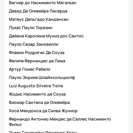
Вагнер до Наскименто Магальес
Давид Де Оливейра Ласерда
Матеус Дельгадо Кандансан
Лукас Пауло Торезин
Дайане Каролине Муниз дос Сантос
Пауло Сезар Зановелли
Флавио Родригес Де Соуза
Фелипе Фернандес де Лима
Артур Гомес Рабело
Пауло Энрике Шлайнхольцкопф
Luiz Augusto Silveira Tisne
Жодис Насименто де Соуза
Виомар Сантана де Оливейра
Хосе Мендонса да Силва Жуниор
Фернандо Антонио Мендес де Саллес Насименто
Фильо
Лукас Гимарайнс Решатико Хорн