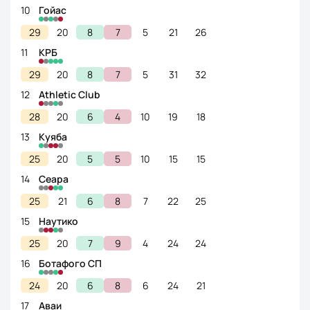
10
Гойас
29
20
8
7
5
21
26
11
KРБ
29
20
8
7
5
31
32
12
Athletic Club
28
20
6
4
10
19
18
13
Kуяба
25
20
5
5
10
15
15
14
Сеара
25
21
6
8
7
22
25
15
Наутико
25
20
7
9
4
24
24
16
Ботафого СП
24
20
6
8
6
24
21
17
Аваи