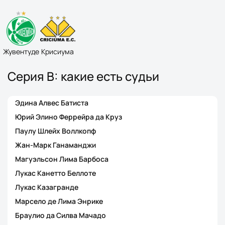
Жувентуде
Крисиума
Серия B: какие есть судьи
Эдина Алвес Батиста
Юрий Элино Феррейра да Круз
Паулу Шлейх Воллкопф
Жан-Марк Ганаманджи
Магуэльсон Лима Барбоса
Лукас Канетто Беллоте
Лукас Казагранде
Марсело де Лима Энрике
Браулио да Силва Мачадо