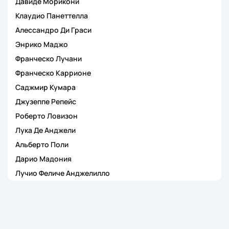
Давиде Морикони
Клаудио Панеттелла
Алессандро Ди Граси
Энрико Маджо
Франческо Лучани
Франческо Каррионе
Саджмир Кумара
Джузеппе Репейс
Роберто Ловизон
Лука Де Анджели
Альберто Поли
Дарио Мадония
Лучио Феличе Анджелилло