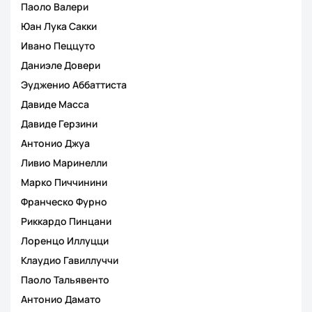
Паоло Валери
Юан Лука Сакки
Ивано Пеццуто
Даниэле Довери
Эудженио Аббаттиста
Давиде Масса
Давиде Герзини
Антонио Джуа
Ливио Маринелли
Марко Пиччинини
Франческо Фурно
Риккардо Пинцани
Лоренцо Иллуцци
Клаудио Гавиллуччи
Паоло Тальявенто
Антонио Дамато