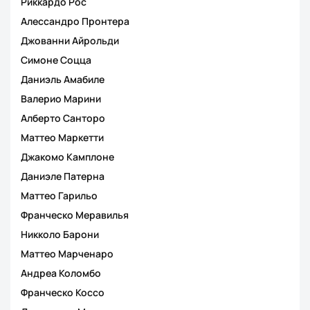
Риккардо Рос
Алессандро Пронтера
Джованни Айрольди
Симоне Соцца
Даниэль Амабиле
Валерио Марини
Алберто Санторо
Маттео Маркетти
Джакомо Камплоне
Даниэле Патерна
Маттео Гарильо
Франческо Меравилья
Никколо Барони
Маттео Марченаро
Андреа Коломбо
Франческо Коссо