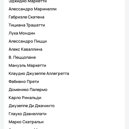
Эджидио Маркетти
Алессандро Маринелли
Габриэле Скатена
Тициана Трашатти
Лука Мондин
Алессандро Пицци
Алекс Каваллина
В. Пеццопане
Мануэль Маркетти
Клаудио Джузеппе Аллегретта
Фабиано Прети
Доменико Палермо
Карло Ринальди
Джузеппе Ди Джачинто
Глауко Дзанеллати
Марко Скатральи