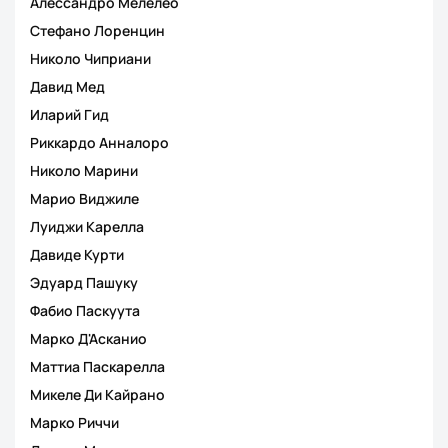
Алессандро Мелелео
Стефано Лоренцин
Николо Чиприани
Давид Мед
Иларий Гид
Риккардо Анналоро
Николо Марини
Марио Виджиле
Луиджи Карелла
Давиде Курти
Эдуард Пашуку
Фабио Паскуута
Марко Д'Асканио
Маттиа Паскарелла
Микеле Ди Кайрано
Марко Риччи