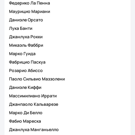
Федерико Ла Пенна
Маурицио Мариани
Даниэле Орсато
Лука Банти
Джанлука Рокки
Микаэль Фаббри
Марко Гуида
Фабрицио Паскуа
Розарио Абиссо
Паоло Сильвио Маззолени
Даниэле Киффи
Массимилиано Иррати
Джанпаоло Кальварезе
Марко Ди Белло
Фабио Мареска
Джанлука Манганьелло