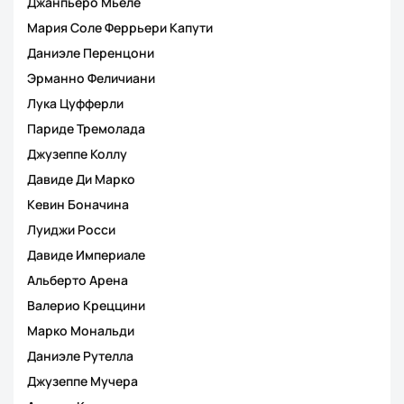
Джанпьеро Мьеле
Мария Соле Феррьери Капути
Даниэле Перенцони
Эрманно Феличиани
Лука Цуфферли
Париде Тремолада
Джузеппе Коллу
Давиде Ди Марко
Кевин Боначина
Луиджи Росси
Давиде Империале
Альберто Арена
Валерио Креццини
Марко Мональди
Даниэле Рутелла
Джузеппе Мучерa