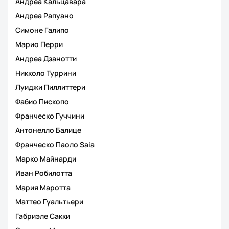
Андреа Кальцавара
Андреа Рапуано
Симоне Галипо
Марио Перри
Андреа Дзанотти
Никколо Туррини
Луиджи Пиллиттери
Фабио Пископо
Франческо Гуччини
Антонелло Балице
Франческо Паоло Saia
Марко Майнарди
Иван Робилотта
Мария Маротта
Маттео Гуальтьери
Габриэле Сакки