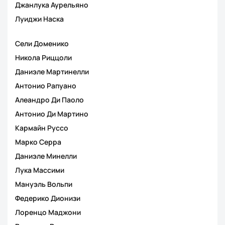
Джанлука Аурельяно
Луиджи Наска
Сели Доменико
Никола Риццоли
Даниэле Мартинелли
Антонио Рапуано
Алеандро Ди Паоло
Антонио Ди Мартино
Кармайн Руссо
Марко Серра
Даниэле Минелли
Лука Массими
Мануэль Вольпи
Федерико Дионизи
Лоренцо Маджони