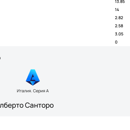
13.85
14
2.82
2.58
3.05
0
о
Италия. Серия A
Алберто Санторо