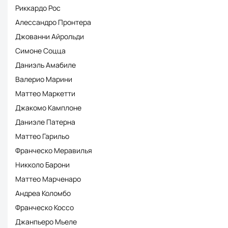
Риккардо Рос
Алессандро Пронтера
Джованни Айрольди
Симоне Соцца
Даниэль Амабиле
Валерио Марини
Маттео Маркетти
Джакомо Камплоне
Даниэле Патерна
Маттео Гарильо
Франческо Меравилья
Никколо Барони
Маттео Марченаро
Андреа Коломбо
Франческо Коссо
Джанпьеро Мьеле