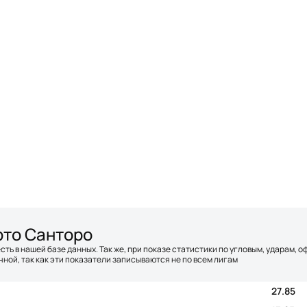
рто Санторо
сть в нашей базе данных. Так же, при показе статистики по угловым, ударам, 
ной, так как эти показатели записываются не по всем лигам
27.85