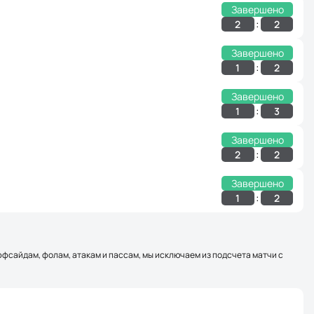
Завершено
:
2
2
Завершено
:
1
2
Завершено
:
1
3
Завершено
:
2
2
Завершено
:
1
2
оффсайдам, фолам, атакам и пассам, мы исключаем из подсчета матчи с