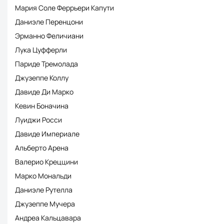
Мария Соле Феррьери Капути
Даниэле Перенцони
Эрманно Феличиани
Лука Цуфферли
Париде Тремолада
Джузеппе Коллу
Давиде Ди Марко
Кевин Боначина
Луиджи Росси
Давиде Империале
Альберто Арена
Валерио Креццини
Марко Мональди
Даниэле Рутелла
Джузеппе Мучерa
Андреа Кальцавара