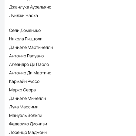
Джанлука Аурельяно
Луиджи Наска
Сели Доменико
Никола Риццоли
Даниэле Мартинелли
Антонио Рапуано
Алеандро Ди Паоло
Антонио Ди Мартино
Кармайн Руссо
Марко Серра
Даниэле Минелли
Лука Массими
Мануэль Вольпи
Федерико Дионизи
Лоренцо Маджони