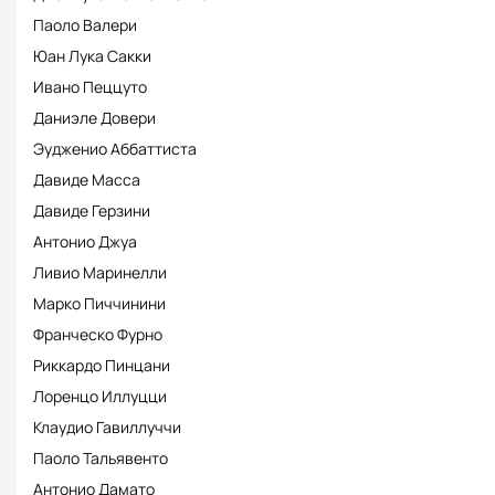
Паоло Валери
Юан Лука Сакки
Ивано Пеццуто
Даниэле Довери
Эудженио Аббаттиста
Давиде Масса
Давиде Герзини
Антонио Джуа
Ливио Маринелли
Марко Пиччинини
Франческо Фурно
Риккардо Пинцани
Лоренцо Иллуцци
Клаудио Гавиллуччи
Паоло Тальявенто
Антонио Дамато