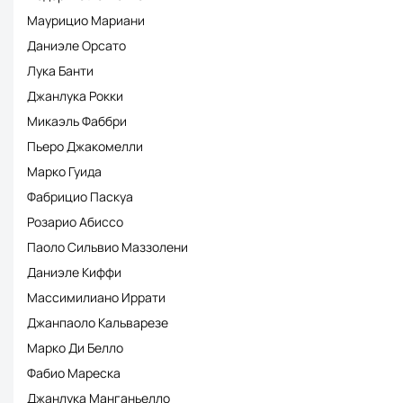
Маурицио Мариани
Даниэле Орсато
Лука Банти
Джанлука Рокки
Микаэль Фаббри
Пьеро Джакомелли
Марко Гуида
Фабрицио Паскуа
Розарио Абиссо
Паоло Сильвио Маззолени
Даниэле Киффи
Массимилиано Иррати
Джанпаоло Кальварезе
Марко Ди Белло
Фабио Мареска
Джанлука Манганьелло