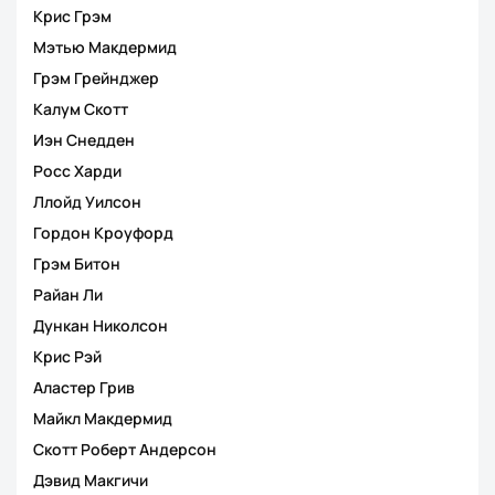
Крис Грэм
Мэтью Макдермид
Грэм Грейнджер
Калум Скотт
Иэн Снедден
Росс Харди
Ллойд Уилсон
Гордон Кроуфорд
Грэм Битон
Райан Ли
Дункан Николсон
Крис Рэй
Аластер Грив
Майкл Макдермид
Скотт Роберт Андерсон
Дэвид Макгичи