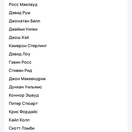
Росс Маклауд
Дэвид Рум
Джонатан Белл
Джейми Уилки
Джош Хэй
Кэмерон Стерлинг
Дэвид Лоу
Гэвин Росс
Стивен Рид
Джон Маккендрик
Дункан Уильямс
Коннор Эшвуд
Питер Стюарт
Крис Фордайс
Кайл Холл
Скотт Лэмби