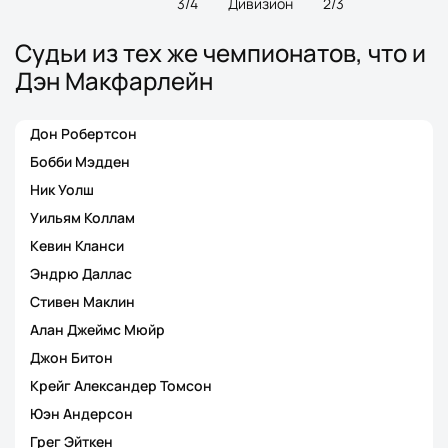
3/4
Дивизион
2/3
Судьи из тех же чемпионатов, что и
Дэн Макфарлейн
Дон Робертсон
Бобби Мэдден
Ник Уолш
Уильям Коллам
Кевин Кланси
Эндрю Даллас
Стивен Маклин
Алан Джеймс Мюйр
Джон Битон
Крейг Александер Томсон
Юэн Андерсон
Грег Эйткен