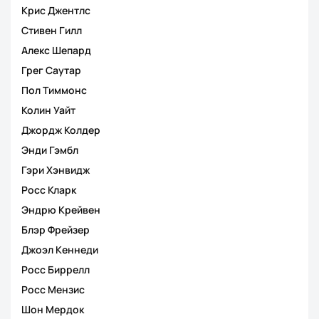
Крис Джентлс
Стивен Гилл
Алекс Шепард
Грег Саутар
Пол Тиммонс
Колин Уайт
Джордж Колдер
Энди Гэмбл
Гэри Хэнвидж
Росс Кларк
Эндрю Крейвен
Блэр Фрейзер
Джоэл Кеннеди
Росс Биррелл
Росс Мензис
Шон Мердок