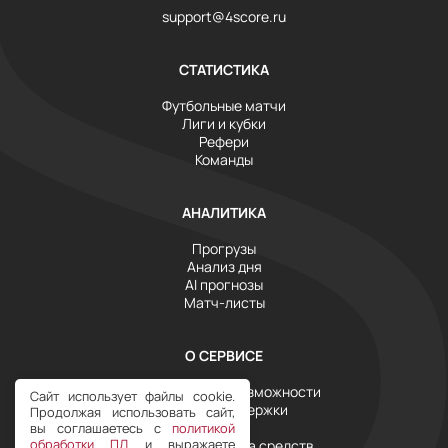
support@4score.ru
СТАТИСТИКА
Футбольные матчи
Лиги и кубки
Рефери
Команды
АНАЛИТИКА
Прогрузы
Анализ дня
AI прогнозы
Матч-листы
О СЕРВИСЕ
Инструменты и возможности
Сайт использует файлы cookie.
Служба поддержки
Продолжая использовать сайт,
Тарифы
вы соглашаетесь с
политикой
обработки ПД
и выражаете
Условия возврата средств