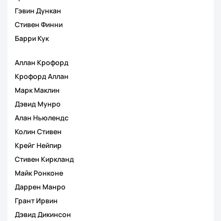
Гэвин Дункан
Стивен Финни
Барри Кук
Аллан Крофорд
Крофорд Аллан
Марк Маклин
Дэвид Мунро
Алан Ньюлендс
Колин Стивен
Крейг Нейпир
Стивен Киркланд
Майк Ронконе
Даррен Манро
Грант Ирвин
Дэвид Дикинсон