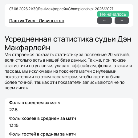
07.08.2026 21:30
Дэн Макфарлейн
Championship | 2026/2027
Не началось
:
~
~
Партик Тисл - Ливингстон
Усредненная статистика судьи Дэн
Макфарлейн
Мы стараемся показать статистику за последние 20 матчей,
если столько есть в нашей базе данных. Так же, при показе
статистики по угловым, ударам, оффсайдам, фолам, атакам и
пассам, мы исключаем из подсчета матчи с нулевыми
показателями по этим параметрам, чтобы картина была
более точной, так как эти показатели записываются не по
всем лигам
Фолы в среднем за матч
27.5
Фолы хозяев в среднем за матч
13.15
Фолы гостей в среднем за матч