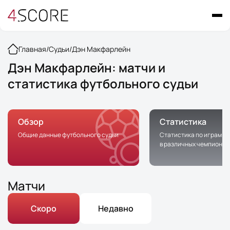
Главная
/
Судьи
/
Дэн Макфарлейн
Дэн Макфарлейн: матчи и
статистика футбольного судьи
Обзор
Статистика
Общие данные футбольного судьи
Статистика по играм с 
в различных чемпионат
Матчи
Скоро
Недавно