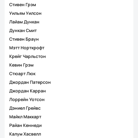
Стивен Грэм
Уильям Уилсон
Лайам Дункан
Дункан Смит
Стивен Браун
Мэтт Норткрофт
Крейг Чарльстон
Кевин Грэм
Стюарт Люк
Джордан Патерсон
Джордан Карран
Лоррейн Уотсон
Дэниел Грейвс
Майкл Маккарт
Райан Кеннеди
Калум Хасвелл