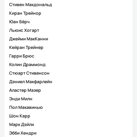
Стивен Макдональд
Киран Трейнор
Юан Бёрч
Льюис Хогарт
Джейми МакКанни
Кейран Трейнер
Гарри Брюс
Колин Драммонд
Стюарт Стивенсон
Дэниел Макфарлейн
Аластер Мазер
Энди Милн
Пол Макавинью
Шон Карр
Марк Дэйли
Эбби Хендри