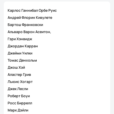
Карлос Ганнибал Орбе Руис
Андрей Флорин Кивулете
Бартош Франковски
Альваро Варон Асеитон,
Гэри Хэнвидж
Джордан Карран
Джейми Уилки
Томас Денхольм
Джош Хэй
Аластер Грив
Льюис Хогарт
Джек Лесли
Роберт Боуи
Росс Биррелл
Марк Дэйли