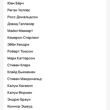
Юан Бёрч
Реган Уоллес
Росс Дональдсон
Дэвид Галлахер
Майкл Маккарт
Кэмерон Стерлинг
Эбби Хендри
Роберт Томсон
Марк Каттерсон
Стивен Кларк
Клайд Бьюкенен
Стивен Макдональд
Калум Хасвелл
Калум Форман
Эндрю Браун
Коннор Эшвуд