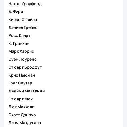
Натан Кроуфорд
Б. Фири
Киран О'Рейли
Дэниел Грейвс
Росс Кларк
К. Гринхан
Марк Харрис
Оуэн Лоуренс
Стюарт Бродфут
Крис Ньюман
Грег Саутар
Джейми МакКанни
Стюарт Люк
Люк Макколи
Скотт Донохо
Лиам Макдугалл