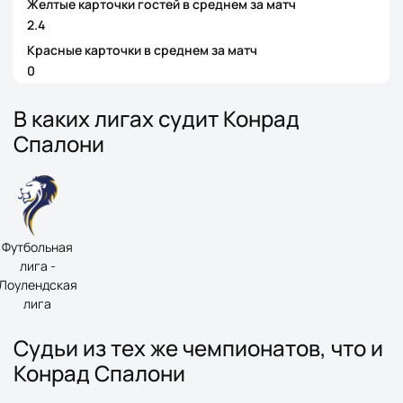
Желтые карточки гостей в среднем за матч
2.4
Красные карточки в среднем за матч
0
В каких лигах судит Конрад
Спалони
Футбольная
лига -
Лоулендская
лига
Судьи из тех же чемпионатов, что и
Конрад Спалони