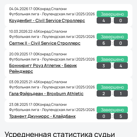
04.04.2026 17:00
Конрад Спалони
Завершено
Футбольная лига - Лоулендская лига | 2025/2026
:
4
0
Коуденбит - Civil Service Строллерс
10.03.2026 22:45
Конрад Спалони
Завершено
Футбольная лига - Лоулендская лига | 2025/2026
:
6
0
Селтик II - Civil Service Строллерс
20.09.2025 17:00
Конрад Спалони
Завершено
Футбольная лига - Лоулендская лига | 2025/2026
Бонниригг Роуз Атлетик - Берик
:
3
4
Рейнджерс
03.09.2025 21:45
Конрад Спалони
Завершено
Футбольная лига - Лоулендская лига | 2025/2026
:
2
1
Гала Фэйръдеан - Broxburn Athletic
23.08.2025 17:00
Конрад Спалони
Завершено
Футбольная лига - Лоулендская лига | 2025/2026
:
0
5
Транент Джуниорс - Kлайдбанк
Усредненная статистика судьи