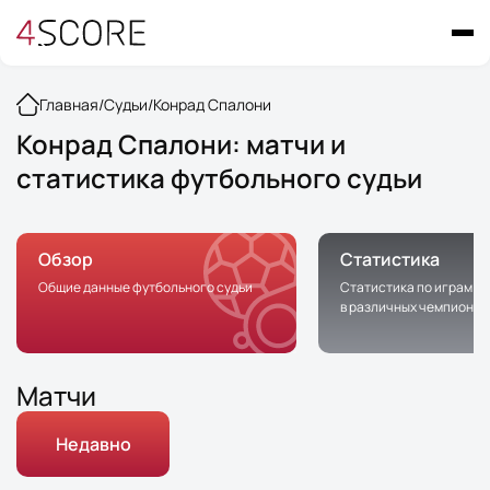
Главная
/
Судьи
/
Конрад Спалони
Конрад Спалони: матчи и
статистика футбольного судьи
Обзор
Статистика
Общие данные футбольного судьи
Статистика по играм с 
в различных чемпионат
Матчи
Недавно