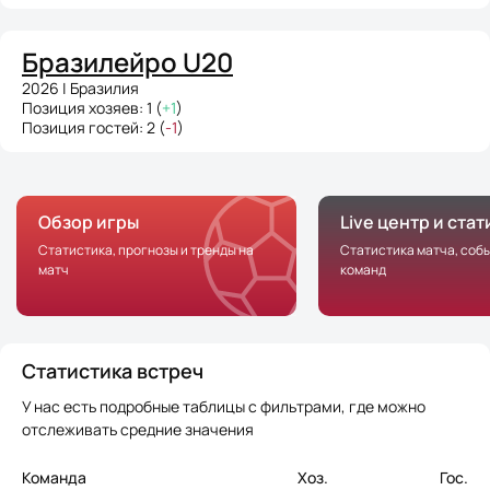
Бразилейро U20
2026 | Бразилия
Позиция хозяев: 1 (
+1
)
Позиция гостей: 2 (
-1
)
Обзор игры
Live центр и ста
Статистика, прогнозы и тренды на
Статистика матча, соб
матч
команд
Статистика встреч
У нас есть подробные таблицы с фильтрами, где можно
отслеживать средние значения
Команда
Хоз.
Гос.