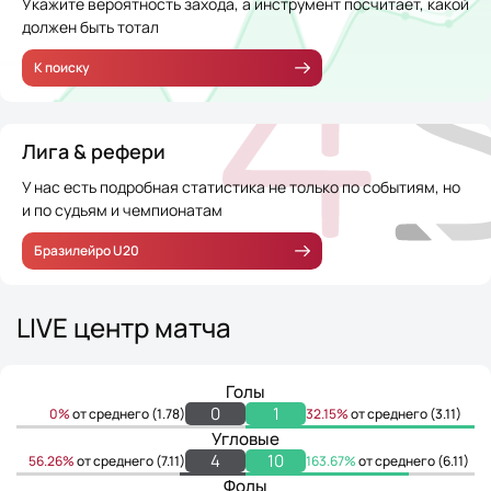
Укажите вероятность захода, а инструмент посчитает, какой
должен быть тотал
К поиску
Лига & рефери
У нас есть подробная статистика не только по событиям, но
и по судьям и чемпионатам
Бразилейро U20
LIVE центр матча
Голы
0
1
0%
от среднего (1.78)
32.15%
от среднего (3.11)
Угловые
4
10
56.26%
от среднего (7.11)
163.67%
от среднего (6.11)
Фолы