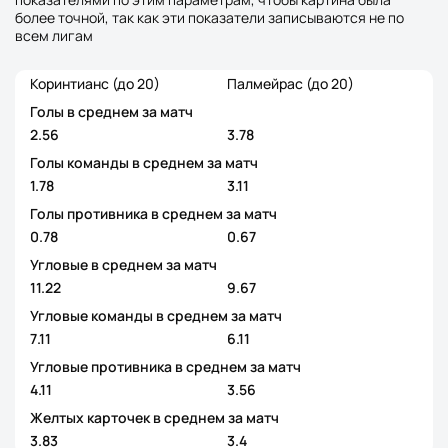
более точной, так как эти показатели записываются не по
всем лигам
Коринтианс (до 20)
Палмейрас (до 20)
Голы в среднем за матч
2.56
3.78
Голы команды в среднем за матч
1.78
3.11
Голы противника в среднем за матч
0.78
0.67
Угловые в среднем за матч
11.22
9.67
Угловые команды в среднем за матч
7.11
6.11
Угловые противника в среднем за матч
4.11
3.56
Желтых карточек в среднем за матч
3.83
3.4