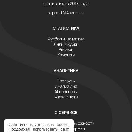
статистика с 2018 года
support@4score.ru
СТАТИСТИКА
Футбольные матчи
Лиги и кубки
Рефери
Команды
АНАЛИТИКА
Прогрузы
Анализ дня
AI прогнозы
Матч-листы
О СЕРВИСЕ
Инструменты и возможности
Сайт использует файлы cookie.
Служба поддержки
Продолжая использовать сайт,