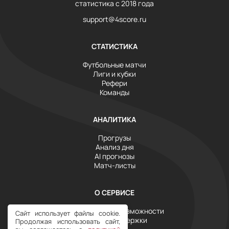
статистика с 2018 года
support@4score.ru
СТАТИСТИКА
Футбольные матчи
Лиги и кубки
Рефери
Команды
АНАЛИТИКА
Прогрузы
Анализ дня
AI прогнозы
Матч-листы
О СЕРВИСЕ
Инструменты и возможности
Сайт использует файлы cookie.
Служба поддержки
Продолжая использовать сайт,