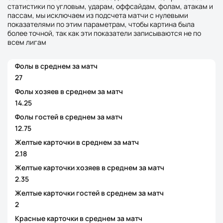
статистики по угловым, ударам, оффсайдам, фолам, атакам и
пассам, мы исключаем из подсчета матчи с нулевыми
показателями по этим параметрам, чтобы картина была
более точной, так как эти показатели записываются не по
всем лигам
Фолы в среднем за матч
27
Фолы хозяев в среднем за матч
14.25
Фолы гостей в среднем за матч
12.75
Желтые карточки в среднем за матч
2.18
Желтые карточки хозяев в среднем за матч
2.35
Желтые карточки гостей в среднем за матч
2
Красные карточки в среднем за матч