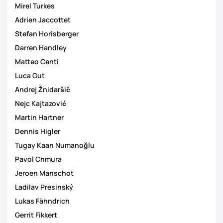
Mirel Turkes
Adrien Jaccottet
Stefan Horisberger
Darren Handley
Matteo Centi
Luca Gut
Andrej Žnidaršič
Nejc Kajtazović
Martin Hartner
Dennis Higler
Tugay Kaan Numanoğlu
Pavol Chmura
Jeroen Manschot
Ladilav Presinský
Lukas Fähndrich
Gerrit Fikkert