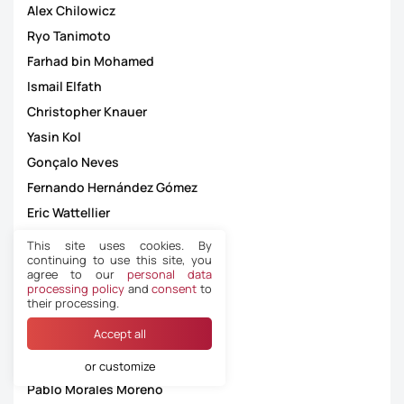
Alex Chilowicz
Ryo Tanimoto
Farhad bin Mohamed
Ismail Elfath
Christopher Knauer
Yasin Kol
Gonçalo Neves
Fernando Hernández Gómez
Eric Wattellier
Tolga Sancak
This site uses cookies. By
continuing to use this site, you
Juxhin Xhaja
agree to our
personal data
Javier Alberola Rojas
processing policy
and
consent
to
their processing.
José Cabero
Accept all
Luc Baars
José Luis Guzmán Mansilla
or customize
Pablo Morales Moreno