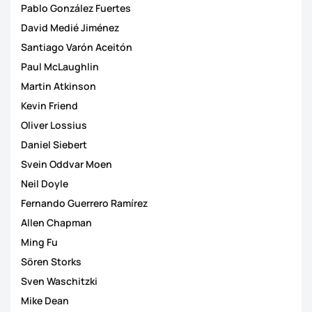
Pablo González Fuertes
David Medié Jiménez
Santiago Varón Aceitón
Paul McLaughlin
Martin Atkinson
Kevin Friend
Oliver Lossius
Daniel Siebert
Svein Oddvar Moen
Neil Doyle
Fernando Guerrero Ramírez
Allen Chapman
Ming Fu
Sören Storks
Sven Waschitzki
Mike Dean