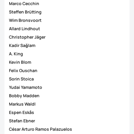
Marco Cecchin
Steffen Brütting
Wim Bronsvoort
Allard Lindhout
Christopher Jäger
Kadir Sağlam
A. King
Kevin Blom
Felix Ouschan
Sorin Stoica
Yudai Yamamoto
Bobby Madden
Markus Waldl
Espen Eskås
Stefan Ebner
César Arturo Ramos Palazuelos