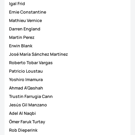
Igal Frid
Ernie Constantine
Mathieu Vernice
Darren England
Martin Perez
Erwin Blank
José María Sánchez Martínez
Roberto Tobar Vargas
Patricio Loustau
Yoshiro Imamura
Ahmad A'Qashah
Trustin Farrugia Cann
Jesús Gil Manzano
Adel Al Naqbi
Ömer Faruk Turtay
Rob Dieperink