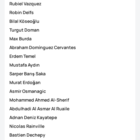
Rubiel Vazquez
Robin Delfs
Bilal Köseoğlu
Turgut Doman
Max Burda
Abraham Domínguez Cervantes
Erdem Temel
Mustafa Aydın
Sarper Barış Saka
Murat Erdoğan
Asmir Osmanagic
Mohammed Ahmed Al-Sherif
Abdulhadi Al Asmar Al Ruaile
Adnan Deniz Kayatepe
Nicolas Rainville
Bastien Dechepy