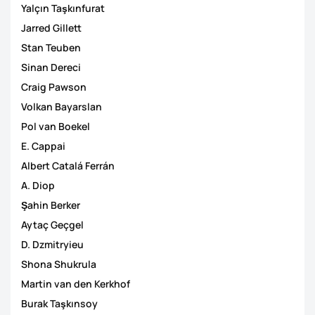
Yalçın Taşkınfurat
Jarred Gillett
Stan Teuben
Sinan Dereci
Craig Pawson
Volkan Bayarslan
Pol van Boekel
E. Cappai
Albert Catalá Ferrán
A. Diop
Şahin Berker
Aytaç Geçgel
D. Dzmitryieu
Shona Shukrula
Martin van den Kerkhof
Burak Taşkınsoy