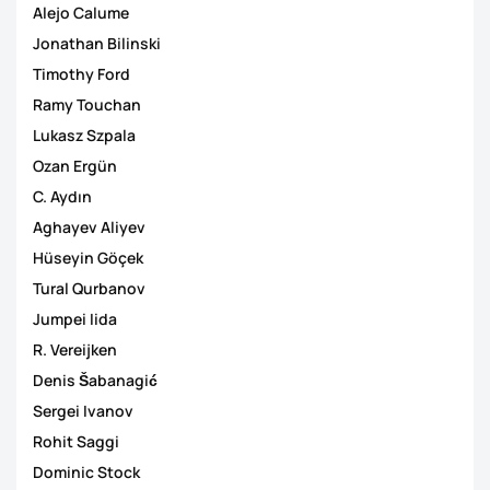
Alejo Calume
Jonathan Bilinski
Timothy Ford
Ramy Touchan
Lukasz Szpala
Ozan Ergün
C. Aydın
Aghayev Aliyev
Hüseyin Göçek
Tural Qurbanov
Jumpei Iida
R. Vereijken
Denis Šabanagić
Sergei Ivanov
Rohit Saggi
Dominic Stock