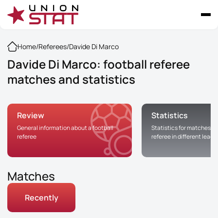
Home
/
Referees
/
Davide Di Marco
Davide Di Marco: football referee
matches and statistics
Review
Statistics
General information about a football
Statistics for matches of
referee
referee in different leag
Matches
Recently