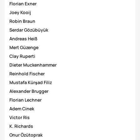
Florian Exner
Joey Kooij
Robin Braun
Serdar Gözübüyük
Andreas Heiß
Mert Güzenge
Clay Ruperti
Dieter Muckenhammer
Reinhold Fischer
Mustafa Kürşad Filiz
Alexander Brugger
Florian Lechner
Adem Cinek
Victor Ris
K. Richards
Onur Özütoprak